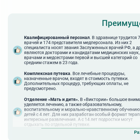
Преимуще
Квалифицированный персонал
. В здравнице трудится 
врачей и 174 представителя медперсонала. Из них 2
специалиста носят звания Заслуженных врачей РФ, а д
являются докторами и кандидатами медицинских наук,
врачами и медсестрами первой и высшей категорий со
средним стажем в 23 года.
Комплексная путевка
. Все лечебные процедуры,
назначенные врачом, входят в стоимость путевки.
Дополнительных процедур, требующих оплаты, не
предусмотрено.
Отделение «Мать и дитя».
В «Виктории» большое вним
уделяется лечению, а также образовательному,
воспитательному и морально-нравственному обучению
детей с 4 лет. Для них разработан особый формат терап
интересные развлечения. А с 14 лет подростки могут
отдыхать по отдельной путевке.
Ра
Питьевая галерея «Пятитысячник».
На территории