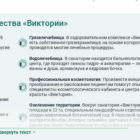
ства «Виктории»
78
Грязелечебница
. В оздоровительном комплексе «Ви
есть собственное грязехранилище, на основе которо
ругие
проводятся многие лечебные процедуры.
Водолечебница
. В санатории находится бальнеолог
центр, где проходят сеансы гидро- и акватерапии — 
ванны и души, аромасауна и кедровая бочка.
Профессиональная косметология
. Произвести внеш
преображение и омоложение пациентам помогут оп
специалисты косметологического кабинета и центра
красоты «Виктория».
ание
Озеленение территории
. Вокруг санатория «Виктори
площади в 22 га, специальным ландшафтным отдело
ии и
создан живописный ботанический сад. В парковой з
находятся фонтан, беседки, скамейки, цветники и 20
других растений, тематические уголки и фито-кабине
открытым небом.
звернуть текст