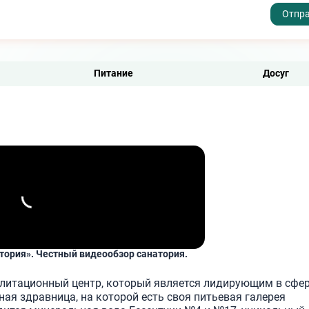
- I agree to the processing of my personal data
Питание
Досуг
тория». Честный видеообзор санатория.
илитационный центр, который является лидирующим в сфе
ная здравница, на которой есть своя питьевая галерея