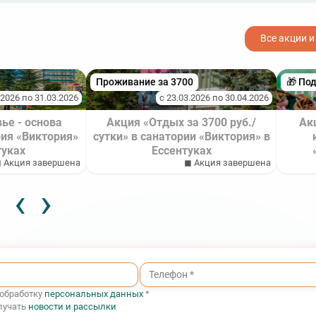
 в
ой
овая»
го
Все акции и
Проживание за 3700
🎁 По
.2026 по 31.03.2026
с 23.03.2026 по 30.04.2026
ье - основа
Акция «Отдых за 3700 руб./
Ак
ия «Виктория»
сутки» в санатории «Виктория» в
туках
Ессентуках
 Акция завершена
◼ Акция завершена
‹
›
 обработку
персональных данных
*
лучать
новости и рассылки