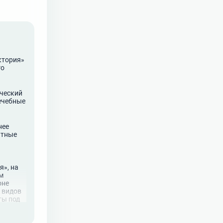
ктория»
го
ический
лечебные
нее
ытные
я», на
м
оне
0 видов
ты под