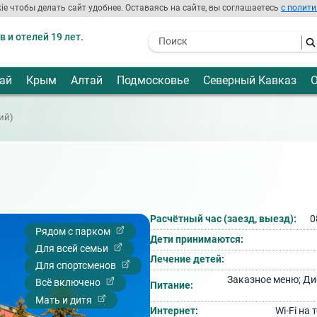
ie чтобы делать сайт удобнее. Оставаясь на сайте, вы соглашаетесь
с полити
 и отелей 19 лет.
- I agree to the processing of my
personal data
ай
Крым
Алтай
Подмосковье
Северный Кавказ
О
ий)
Расчётный час (заезд, выезд):
0
Рядом с парком
Дети принимаются:
Для всей семьи
Лечение детей:
Для спортсменов
Заказное меню; Ди
Всё включено
Питание:
Мать и дитя
Интернет:
Wi‑Fi на