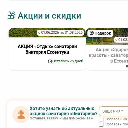
здравницы находится самая большая питьевая галерея
Европе, где прямо из скважин бьют напоры минеральн
воды «Ессентуки №4», «Ессентуки №17» и «Ессентуки Н
🎁 Акции и скидки
с сохранением своих свойств и уникального химическо
состава.
с 01.06.2026 по 31.08.2026
🎁 Подарок
с 01.03
АКЦИЯ «Отдых» санаторий
Акция «Здоров
Виктория Ессентуки
красоты» санатор
в Ессен
Осталось 25 дней
◼
Хотите узнать об актуальных
акциях санатория «Виктория»?
Оставьте заявку, и мы поможем вам!
Согласен на
Согласен по