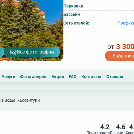
Парковка
Бассейн
Сеть отелей:
Профку
3 30
от
Все фотографии
Заброни
Услуги
Фотогалерея
Акции
FAQ
Контакты
Отзывы
ые Воды
Ессентуки
4.2
4.6
4
Проживание
Лечение
Сер