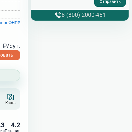
8 (800) 2000-451
рорт ФНПР
0
₽/сут.
ровать
Карта
.3
4.2
вис
Питание