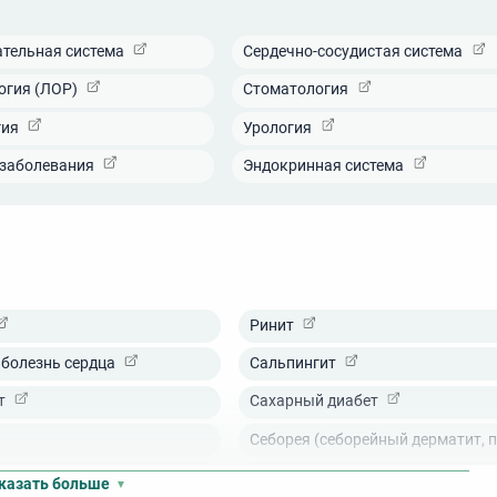
ательная система
Сердечно-сосудистая система
огия (ЛОР)
Стоматология
гия
Урология
 заболевания
Эндокринная система
имеет собственные бальнеологическую и грязелечебницу с
именяется 120 методик лечения, в том числе:
Ринит
болезнь сердца
Сальпингит
чника;
т
Сахарный диабет
Себорея (себорейный дерматит, п
— доплачивать не придется. В 2021 году оздоровительный
ено диагностическое и терапевтическое оборудование, чтобы
я болезнь
Синдром раздраженного кишечни
казать больше
 эффективным.