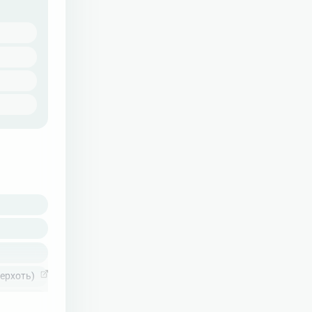
ерхоть)
ка (СРК, дискинезия кишечника)