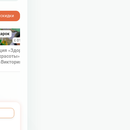
 скидки
дарок
🎁 Подарок
с 01.03.2026 по 31.03.2026
с 10.01.2026 по 28.02
ция «Здоровье — основа
Акция «Зимний подарок» 
красоты» в санатории
санатории «Виктория» Ессен
«Виктория» Ессентуки
◼ Акция завер
◼ Акция завершена