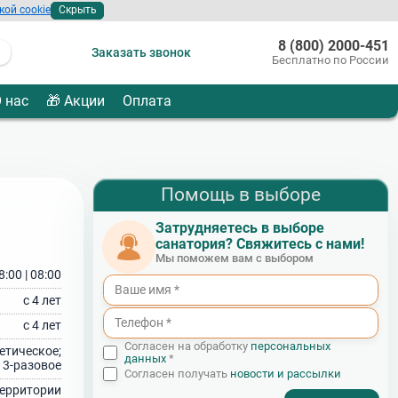
кой cookie
Скрыть
8 (800) 2000-451
Заказать звонок
Бесплатно по России
 нас
🎁 Акции
Оплата
Помощь в выборе
Затрудняетесь в выборе
санатория? Свяжитесь с нами!
Мы поможем вам с выбором
8:00 | 08:00
с 4 лет
с 4 лет
Согласен на обработку
персональных
етическое;
данных
*
3‑разовое
Согласен получать
новости и рассылки
 территории
- I agree to the processing of my personal data