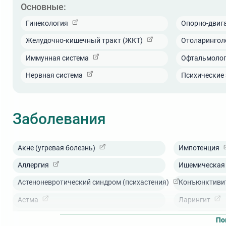
Основные:
отделение ЛФК и массажа;
стоматологическое отделение;
Гинекология
Опорно-двиг
физиотерапевтическое отделение;
отделение оксигенобаротерапии;
Желудочно-кишечный тракт (ЖКТ)
Отоларингол
кабинет мануальной терапии;
кабинет дерматовенеролога;
Иммунная система
Офтальмоло
кабинет офтальмолога.
Нервная система
Психические
Санаторий «Виктория» единственный в Ессентуках 
грязехранилищем. В оздоровительном комплексе пр
радонотерапия;
ударно-волновая терапия;
Заболевания
карбокситерапия;
цифровая дерматоскопия;
грязевые аппликации и обертывания;
лечебные ванны и души;
Акне (угревая болезнь)
Импотенция
кедровая бочка (аромасауна);
употребление минеральной воды;
Аллергия
Ишемическая 
соляная пещера и ингаляции;
горизонтальное подводное вытяжение позвоно
Астеноневротический синдром (психастения)
Конъюнктиви
криотерапия.
Астма
Ларингит
Все процедуры уже включены в стоимость путевки 
комплекс прошел полную реновацию — было обновл
Атеросклероз
Мочекаменна
По
обследования были точными, а лечение еще более