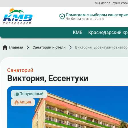
Перейти
Мы используем cook
к
основному
Помогаем с выбором санаториев
содержанию
Не берём за это ничего.
КМВ
Краснодарский кр
Главная
Санатории и отели
Виктория, Ессентуки (санатор
Санаторий
Виктория, Ессентуки
Популярный
Акция