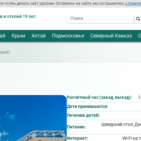
ie чтобы делать сайт удобнее. Оставаясь на сайте, вы соглашаетесь
с полити
 и отелей 19 лет.
- I agree to the processing of my
personal data
ай
Крым
Алтай
Подмосковье
Северный Кавказ
О
орий)
Расчётный час (заезд, выезд):
1
Дети принимаются:
Лечение детей:
Шведский стол; Ди
Питание:
Интернет:
Wi‑Fi на