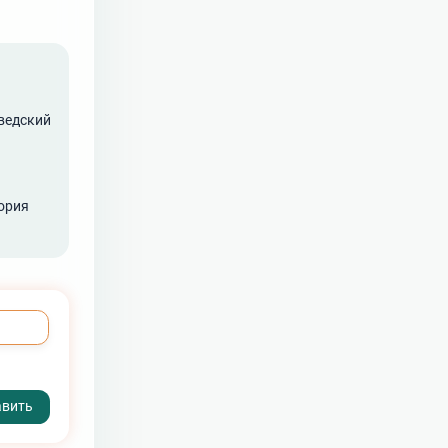
шведский
ория