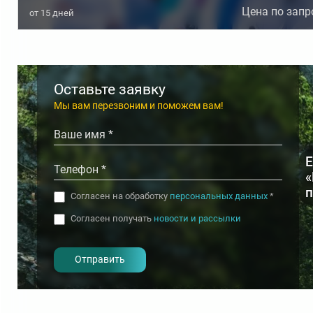
Цена по запр
Диетотерапия
Массаж
от
15
дней
Оставьте заявку
Мы вам перезвоним и поможем вам!
Е
Согласен на обработку
персональных данных
*
Согласен получать
новости и рассылки
- I agree to the processing of my
personal data