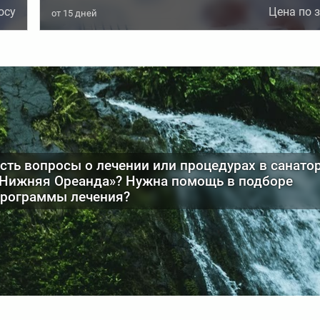
осу
Цена по 
Электролечение
от
15
дней
сть вопросы о лечении или процедурах в санато
«Нижняя Ореанда»? Нужна помощь в подборе
программы лечения?