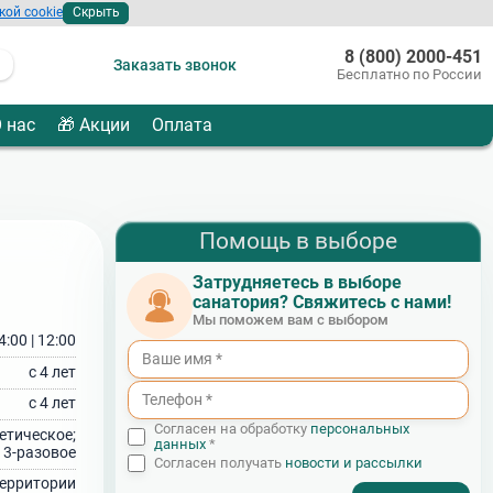
кой cookie
Скрыть
8 (800) 2000-451
Заказать звонок
Бесплатно по России
 нас
🎁 Акции
Оплата
Помощь в выборе
Затрудняетесь в выборе
санатория? Свяжитесь с нами!
Мы поможем вам с выбором
4:00 | 12:00
с 4 лет
с 4 лет
Согласен на обработку
персональных
етическое;
данных
*
3‑разовое
Согласен получать
новости и рассылки
 территории
- I agree to the processing of my personal data