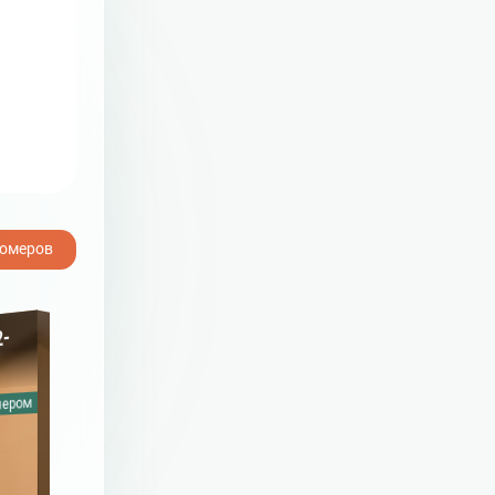
рнет.
номеров
Люкс 2-местный 2-комнатный
2-
Стандарт (вид на парк, на море)
нером
C балконом
С кондиционером