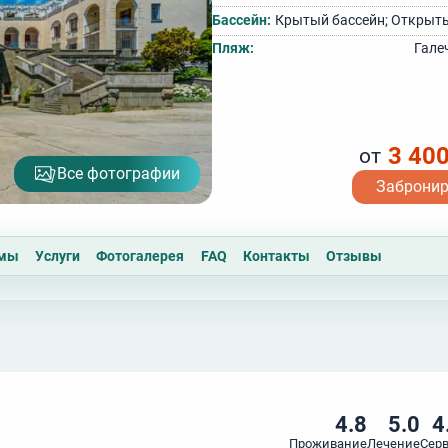
Бассейн:
Крытый бассейн; Открыт
Пляж:
Гале
3 40
от
Все фотографии
Заброни
ммы
Услуги
Фотогалерея
FAQ
Контакты
Отзывы
4.8
5.0
4
Проживание
Лечение
Сер