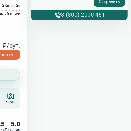
ый бассейн
8 (800) 2000-451
чный пляж
0
₽/сут.
ровать
Карта
.5
5.0
вис
Питание