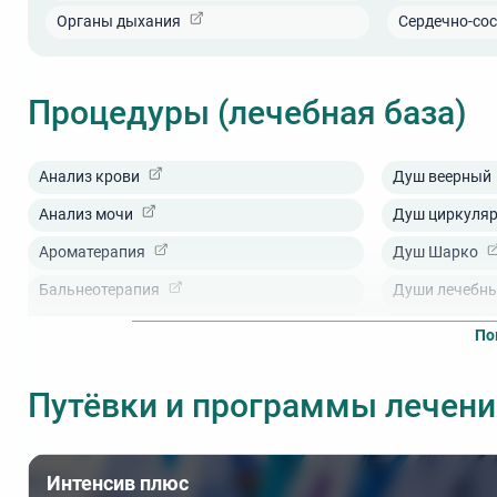
Органы дыхания
Сердечно-сос
Процедуры (лечебная база)
Анализ крови
Душ веерный
Анализ мочи
Душ циркуля
Ароматерапия
Душ Шарко
Бальнеотерапия
Души лечебн
Ванны
Кислородный 
По
Ванны жемчужные
Компрессионн
Путёвки и программы лечени
Ванны морские (с морской солью)
Лимфодренаж
Гидрокинезотерапия
ЛФК (лечебна
Грязелечение (лечебные грязи)
Магнитотера
Интенсив плюс