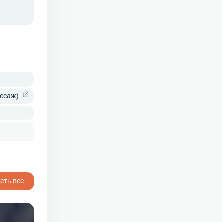
ссаж)
еть все