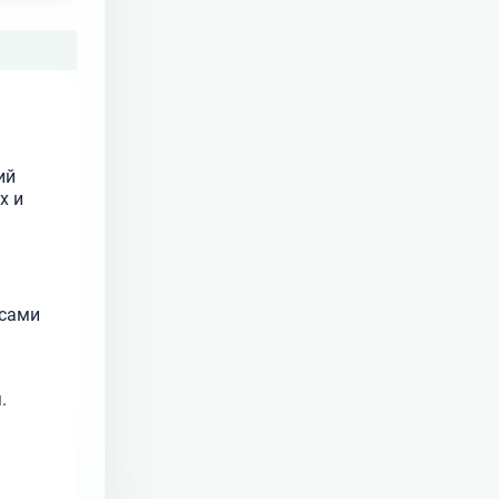
ий
х и
 сами
.