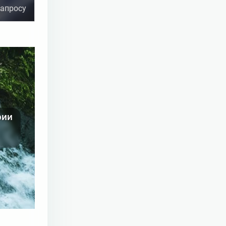
запросу
рии