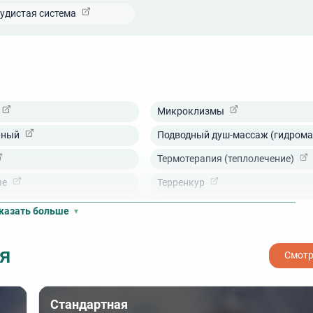
удистая система
Микроклизмы
рный
Подводный душ-массаж (гидрома
Термотерапия (теплолечение)
ые
Терренкур
коктейль
УВЧ-терапия
казать больше
ая терапия
УЗИ
я
 (лимфодренажный массаж)
Физиотерапия
Смотр
я физкультура)
Фитотерапия
пия
ЭКГ (электрокардиография)
Стандартная