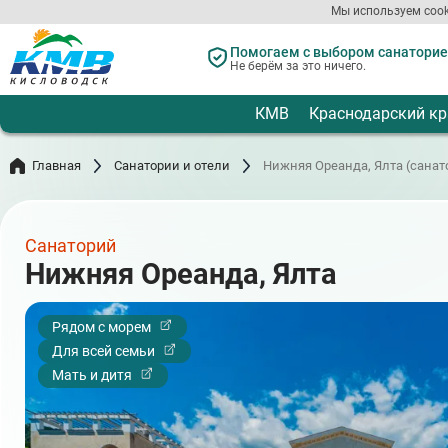
Перейти
Мы используем cook
к
основному
Помогаем с выбором санаториев
содержанию
Не берём за это ничего.
КМВ
Краснодарский кр
Главная
Санатории и отели
Нижняя Ореанда, Ялта (санат
Санаторий
Нижняя Ореанда, Ялта
Рядом с морем
Для всей семьи
Мать и дитя