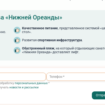
а «Нижней Ореанды»
Качественное питание
, представленное системой «
чно.
стол».
Развитая
спортивная инфраструктура
.
Обустроенный пляж
, на который отдыхающих санат
«Нижняя Ореанда» доставляет лифт.
 обработку
персональных данных
*
лучать
новости и рассылки
- I agree to the processing of my personal data