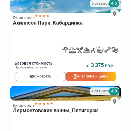
4.5
5 отзывов
★★★★
Бутик-отель
Ахиллеон Парк, Кабардинка
Базовая стоимость
3 375
от
₽/сут.
Проживание
,
питание
Смотреть
Наличие и цены
4.8
4 отзывов
★★★★★
Бутик-отель
Лермонтовские ванны, Пятигорск