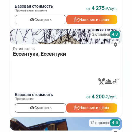
Базовая стоимость
4 275
от
₽/сут.
Проживание
,
питание
Смотреть
Наличие и цены
4.3
2 отзывов
Бутик-отель
Ессентуки, Ессентуки
Базовая стоимость
4 200
от
₽/сут.
Проживание
Смотреть
Наличие и цены
4.5
12 отзывов