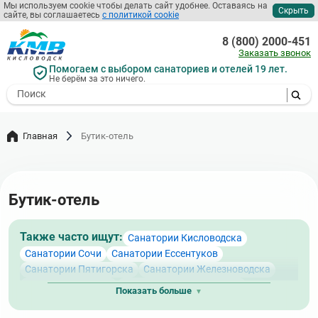
Перейти
Мы используем cookie чтобы делать сайт удобнее. Оставаясь на
Скрыть
сайте, вы соглашаетесь
с политикой cookie
к
основному
8 (800) 2000-451
содержанию
Заказать звонок
Помогаем с выбором санаториев и отелей 19 лет.
Не берём за это ничего.
- I agree to the processing of my
personal data
Главная
Бутик-отель
Бутик-отель
Также часто ищут:
Санатории Кисловодска
Санатории Сочи
Санатории Ессентуков
Санатории Пятигорска
Санатории Железноводска
Санатории Адлера
Санатории Лазаревского
Показать больше
Санатории Кисловодска с бассейном
Санатории Лоо
Санатории КМВ
Санатории Кисловодска с питанием