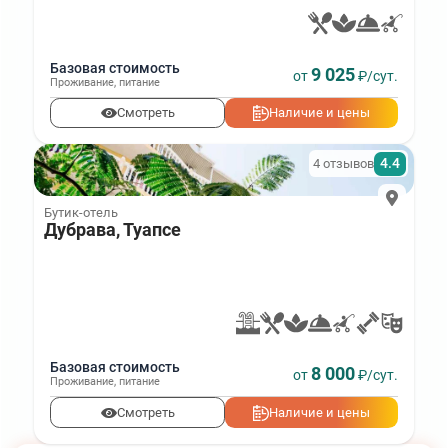
Базовая стоимость
9 025
от
₽/сут.
Проживание
,
питание
Смотреть
Наличие и цены
4.4
4 отзывов
Бутик-отель
Дубрава, Туапсе
Базовая стоимость
8 000
от
₽/сут.
Проживание
,
питание
Смотреть
Наличие и цены