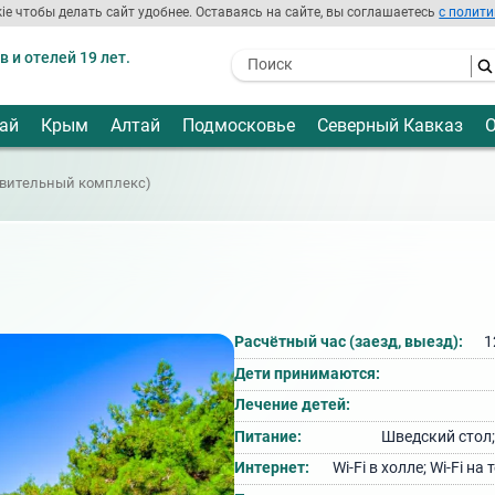
ie чтобы делать сайт удобнее. Оставаясь на сайте, вы соглашаетесь
с полити
 и отелей 19 лет.
- I agree to the processing of my
personal data
ай
Крым
Алтай
Подмосковье
Северный Кавказ
О
ровительный комплекс)
Расчётный час (заезд, выезд):
1
Дети принимаются:
Лечение детей:
Питание:
Шведский стол;
Интернет:
Wi‑Fi в холле; Wi‑Fi на