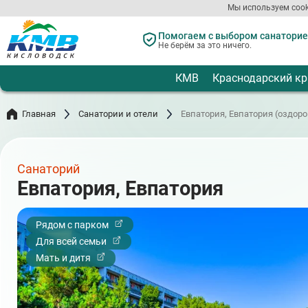
Перейти
Мы используем cook
к
основному
Помогаем с выбором санаториев
содержанию
Не берём за это ничего.
КМВ
Краснодарский кр
Главная
Санатории и отели
Евпатория, Евпатория (оздо
Санаторий
Евпатория, Евпатория
Рядом с парком
Для всей семьи
Мать и дитя