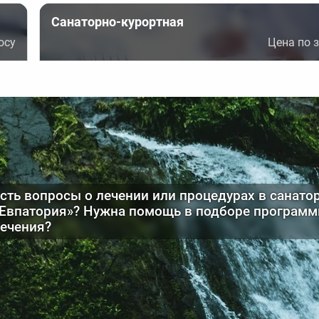
я физкультура)
Электрогрязь (электрогрязелече
Санаторно-курортная
осу
Цена по 
рная терапия
Электростимуляция
пия
Электрофорез
й
сть вопросы о лечении или процедурах в санато
Евпатория»? Нужна помощь в подборе програм
ечения?