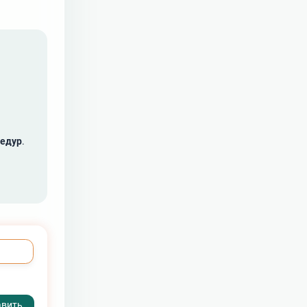
едур
.