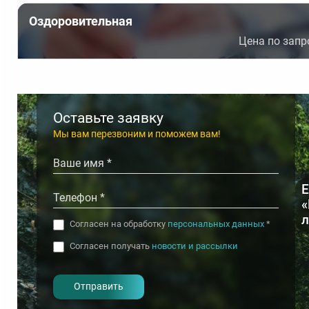
Ванны хвойные
ЛФК (лечебна
Оздоровительная
Цена по запр
Водолечение (гидротерапия)
Магнито-лазе
Грязевые аппликации
Магнитотера
Грязелечение (лечебные грязи)
Массаж
Дарсонвализация
Массаж общи
Оставьте заявку
Мы вам перезвоним и поможем вам!
Е
«
л
Согласен на обработку
персональных данных
*
Согласен получать
новости и рассылки
- I agree to the processing of my
personal data