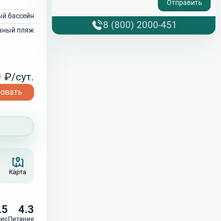
й бассейн
8 (800) 2000-451
аный пляж
0
₽/сут.
ровать
Карта
.5
4.3
вис
Питание