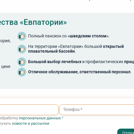
ства «Евпатории»
Полный пансион со
«шведским столом»
.
тория,
На территории «Евпатории» большой
открытый
плавательный бассейн
.
Большой выбор лечебных
и профилактических
проц
 цене
Отличное обслуживание, ответственный персонал
.
 обработку
персональных данных
*
лучать
новости и рассылки
- I agree to the processing of my personal data