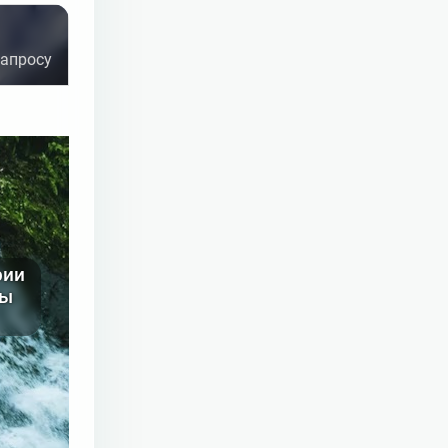
ние)
запросу
рии
мы