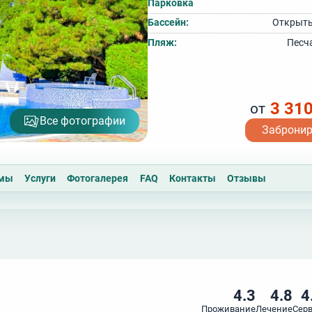
Парковка
Бассейн:
Открыты
Пляж:
Песч
3 31
от
Все фотографии
Заброни
ммы
Услуги
Фотогалерея
FAQ
Контакты
Отзывы
4.3
4.8
4
Проживание
Лечение
Сер