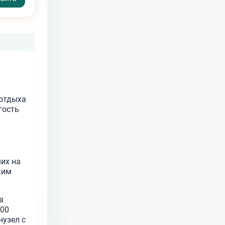
 отдыха
гость
их на
ким
в
500
нузел с