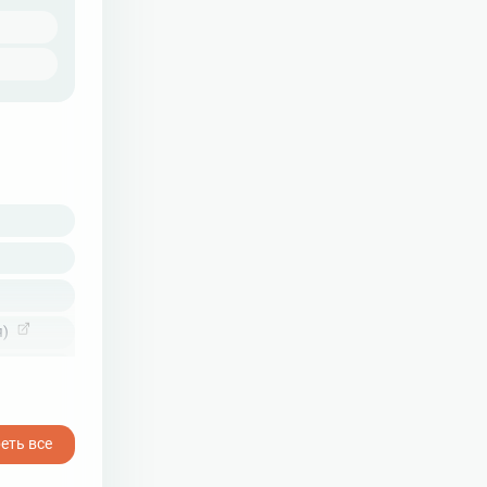
я)
лор)
еть все