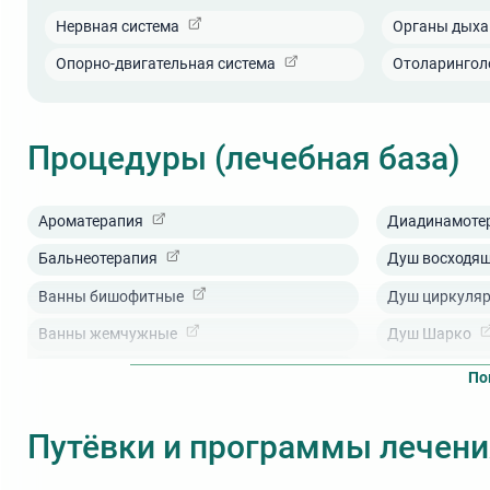
Нервная система
Органы дыха
Опорно-двигательная система
Отоларингол
Процедуры (лечебная база)
Ароматерапия
Диадинамоте
Бальнеотерапия
Душ восходя
Ванны бишофитные
Душ циркуля
Ванны жемчужные
Душ Шарко
Ванны йодобромные
Ингаляции с 
По
Ванны каштановые
Кислородный 
Путёвки и программы лечени
Ванны нафталановые
Климатотера
Ванны пенно-солодковые
Лазеротерапи