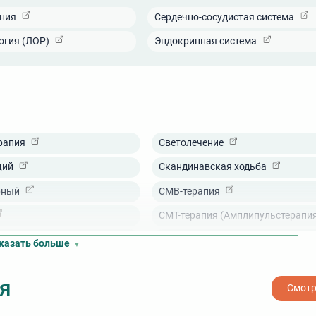
ния
Сердечно-сосудистая система
огия (ЛОР)
Эндокринная система
рапия
Светолечение
щий
Скандинавская ходьба
рный
СМВ-терапия
СМТ-терапия (Амплипульстерапи
минеральной водой
Терренкур
казать больше
коктейль
Ультразвуковая терапия (Тонзил
я
пия
Фитотерапия
Смотр
я
Фонофорез