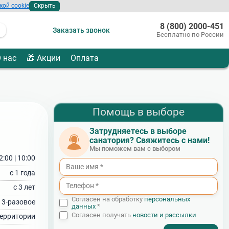
кой cookie
Скрыть
8 (800) 2000-451
Заказать звонок
Бесплатно по России
 нас
🎁 Акции
Оплата
Помощь в выборе
Затрудняетесь в выборе
санатория? Свяжитесь с нами!
Мы поможем вам с выбором
2:00 | 10:00
с 1 года
с 3 лет
Согласен на обработку
персональных
 3‑разовое
данных
*
Согласен получать
новости и рассылки
 территории
- I agree to the processing of my personal data