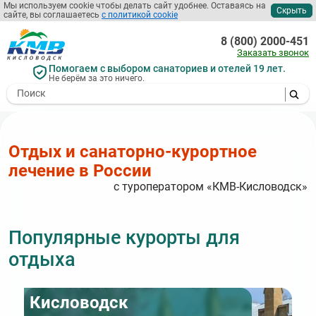
Перейти
Мы используем cookie чтобы делать сайт удобнее. Оставаясь на
Скрыть
сайте, вы соглашаетесь
с политикой cookie
к
основному
8 (800) 2000-451
содержанию
Заказать звонок
Помогаем с выбором санаториев и отелей 19 лет.
Не берём за это ничего.
- I agree to the processing of my
personal data
Отдых и санаторно-курортное
лечение в России
с туроператором «КМВ-Кисловодск»
Популярные курорты для
отдыха
Кисловодск