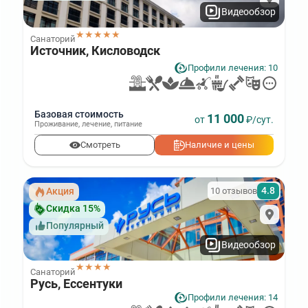
Видеообзор
★★★★★
Санаторий
Источник, Кисловодск
Профили лечения: 10
Базовая стоимость
11 000
от
₽/сут.
Проживание
,
лечение
,
питание
Смотреть
Наличие и цены
4.8
10 отзывов
Акция
Скидка 15%
Популярный
Видеообзор
★★★★
Санаторий
Русь, Ессентуки
Профили лечения: 14