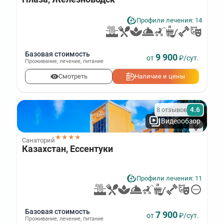
Профили лечения: 14
Базовая стоимость
9 900
от
₽/сут.
Проживание
,
лечение
,
питание
Смотреть
Наличие и цены
4.6
8 отзывов
Видеообзор
★★★★
Санаторий
Казахстан, Ессентуки
Профили лечения: 11
Базовая стоимость
7 900
от
₽/сут.
Проживание
,
лечение
,
питание