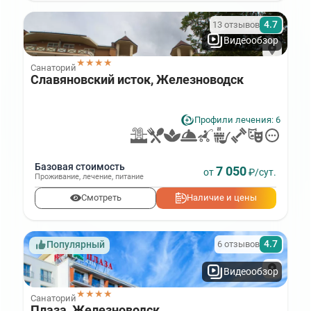
4.7
13 отзывов
Видеообзор
★★★★
Санаторий
Славяновский исток, Железноводск
Профили лечения: 6
Базовая стоимость
7 050
от
₽/сут.
Проживание
,
лечение
,
питание
Смотреть
Наличие и цены
4.7
6 отзывов
Популярный
Видеообзор
★★★★
Санаторий
Плаза, Железноводск