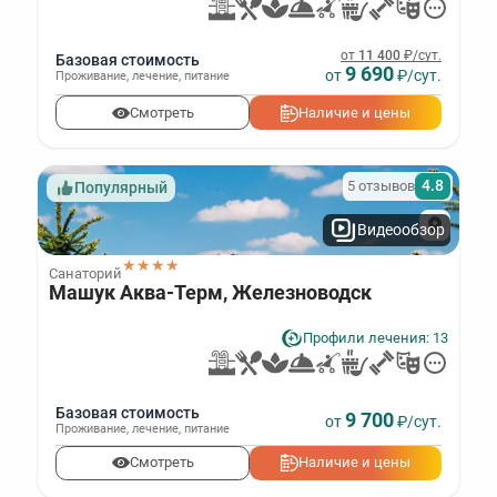
от
11 400
₽/сут.
Базовая стоимость
9 690
от
₽/сут.
Проживание
,
лечение
,
питание
Смотреть
Наличие и цены
4.8
5 отзывов
Популярный
Видеообзор
★★★★
Санаторий
Машук Аква-Терм, Железноводск
Профили лечения: 13
Базовая стоимость
9 700
от
₽/сут.
Проживание
,
лечение
,
питание
Смотреть
Наличие и цены