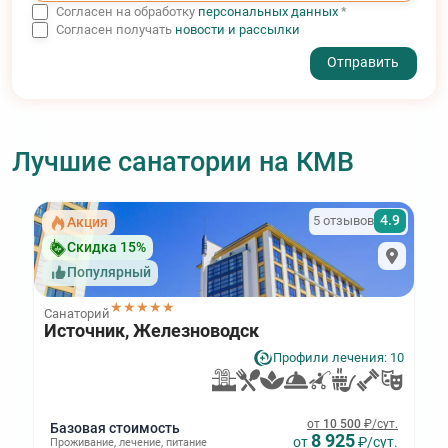
Согласен на обработку
персональных данных
*
Согласен получать
новости и рассылки
- I agree to the processing of my personal data
Лучшие санатории на КМВ
4.9
5 отзывов
Акция
Скидка 15%
Популярный
★★★★★
Санаторий
Источник, Железноводск
Профили лечения: 10
от
10 500
₽/сут.
Базовая стоимость
8 925
от
₽/сут.
Проживание
,
лечение
,
питание