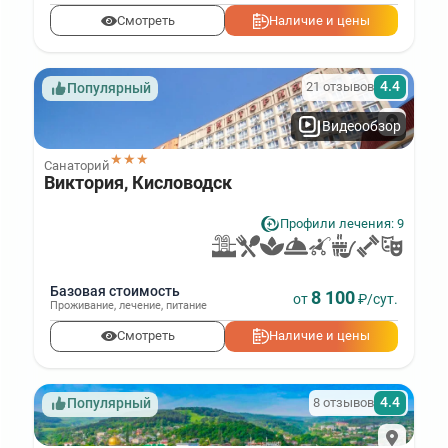
Смотреть
Наличие и цены
4.4
21 отзывов
Популярный
Видеообзор
★★★
Санаторий
Виктория, Кисловодск
Профили лечения: 9
Базовая стоимость
8 100
от
₽/сут.
Проживание
,
лечение
,
питание
Смотреть
Наличие и цены
4.4
8 отзывов
Популярный