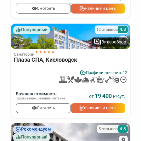
Смотреть
Наличие и цены
4.8
12 отзывов
Популярный
Видеообзор
★★★★★
Санаторий
Плаза СПА, Кисловодск
Профили лечения: 12
Базовая стоимость
19 400
от
₽/сут.
Проживание
,
лечение
,
питание
Смотреть
Наличие и цены
4.8
5 отзывов
Рекомендуем
Популярный