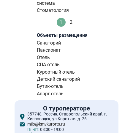
система
Стоматология
Нумерация
1
2
Текущая
Стандартное
страниц
страница
Объекты размещения
Санаторий
Пансионат
Отель
СПА-отель
Курортный отель
Детский санаторий
Бутик-отель
Апарт-отель
О туроператоре
357748, Россия, Ставропольский край, г.
Кисловодск, ул Короткая д. 26
milo@kmvkurorts.ru
Пн-пт:
08:00 - 19:00