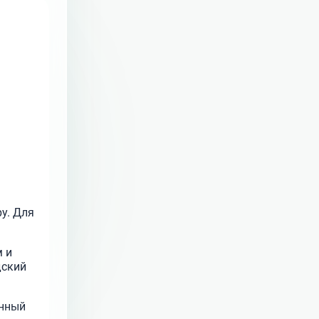
у. Для
м и
дский
енный