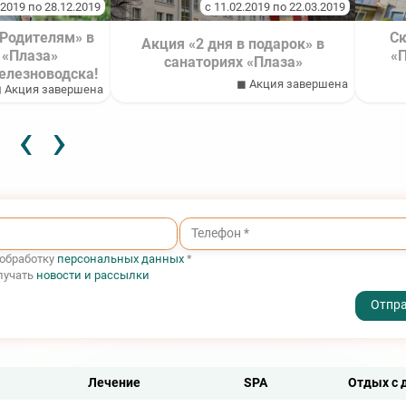
.2019 по 28.12.2019
с 11.02.2019 по 22.03.2019
Родителям» в
Ск
Акция «2 дня в подарок» в
 «Плаза»
«П
санаториях «Плаза»
елезноводска!
◼ Акция завершена
 Акция завершена
‹
›
 обработку
персональных данных
*
лучать
новости и рассылки
- I agree to the processing of my personal data
Лечение
SPA
Отдых с 