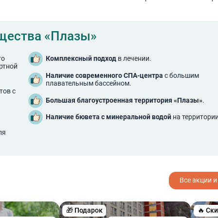
щества «Плазы»
то
Комплексный подход
в лечении.
ртной
Наличие современного СПА-центра
с большим
плавательным бассейном.
тов с
Большая благоустроенная территория «Плазы»
.
Наличие бювета с минеральной водой
на территории
ля
Все акции и
🎁 Подарок
🔥 Ск