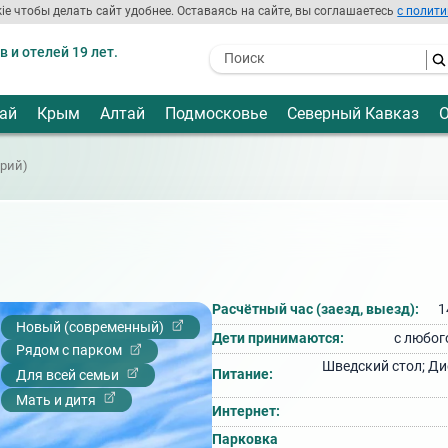
ie чтобы делать сайт удобнее. Оставаясь на сайте, вы соглашаетесь
с полити
 и отелей 19 лет.
- I agree to the processing of my
personal data
ай
Крым
Алтай
Подмосковье
Северный Кавказ
О
орий)
Расчётный час (заезд, выезд):
1
Новый (современный)
Дети принимаются:
с любог
Рядом с парком
Шведский стол; Ди
Питание:
Для всей семьи
Мать и дитя
Интернет:
Парковка