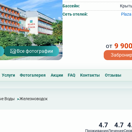
Бассейн:
Крыты
Сеть отелей:
Plaza
9 90
от
Все фотографии
Заброни
Услуги
Фотогалерея
Акции
FAQ
Контакты
Отзывы
ые Воды
Железноводск
4.7
4.7
4
Проживание
Лечение
Сер