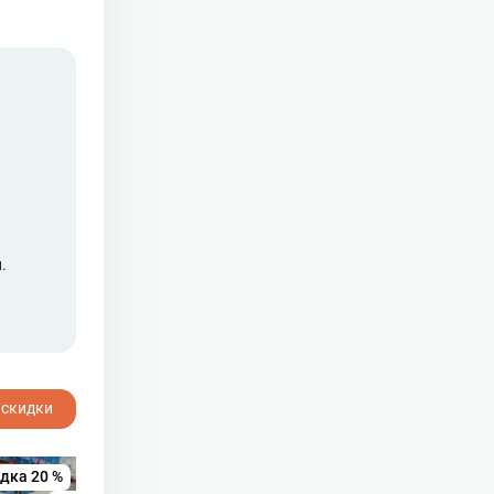
.
 скидки
идка 20 %
🔥 Скидка 15 %