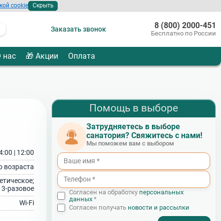
кой cookie
Скрыть
8 (800) 2000-451
Заказать звонок
Бесплатно по России
 нас
🎁 Акции
Оплата
Помощь в выборе
Затрудняетесь в выборе
санатория? Свяжитесь с нами!
Мы поможем вам с выбором
4:00 | 12:00
о возраста
етическое;
3‑разовое
Согласен на обработку
персональных
данных
*
Wi-Fi
Согласен получать
новости и рассылки
- I agree to the processing of my personal data