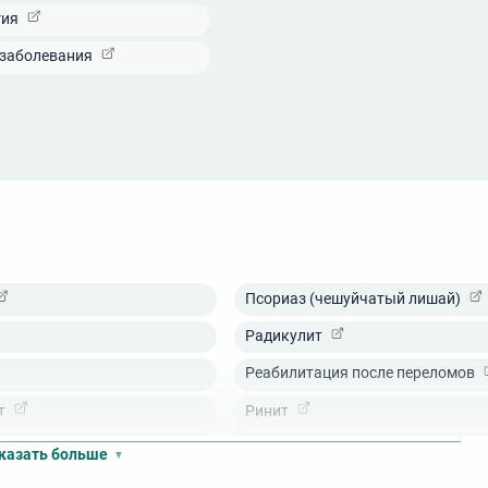
гия
 заболевания
Псориаз (чешуйчатый лишай)
Радикулит
Реабилитация после переломов
т
Ринит
Сальпингит
казать больше
Сахарный диабет