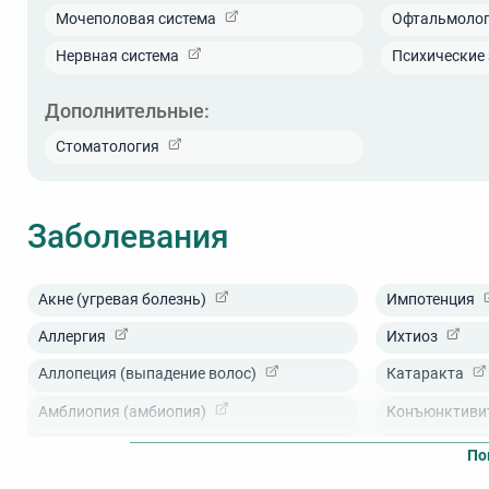
Мочеполовая система
Офтальмоло
Нервная система
Психические
Дополнительные:
Стоматология
Заболевания
Акне (угревая болезнь)
Импотенция
Аллергия
Ихтиоз
Аллопеция (выпадение волос)
Катаракта
Амблиопия (амбиопия)
Конъюнктиви
Аменорея
Косоглазие
По
Артрит
Крапивница