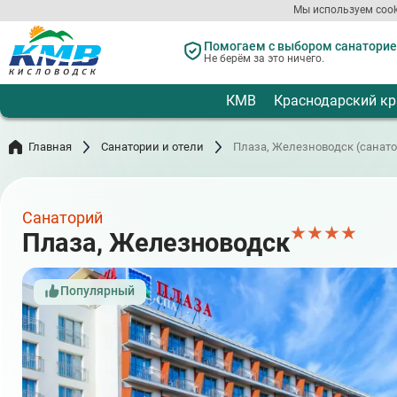
Перейти
Мы используем cook
к
основному
Помогаем с выбором санаториев
содержанию
Не берём за это ничего.
КМВ
Краснодарский кр
Главная
Санатории и отели
Плаза, Железноводск (санат
Санаторий
★
★
★
★
Плаза, Железноводск
Популярный