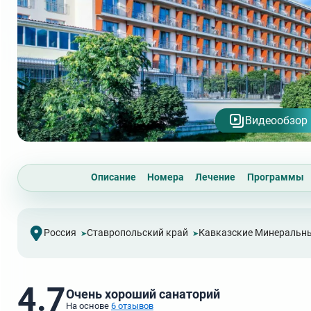
Видеообзор
Описание
Номера
Лечение
Программы
Россия
Ставропольский край
Кавказские Минеральн
4.7
Очень хороший санаторий
На основе
6 отзывов