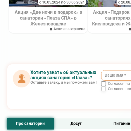
с 10.05.2024 по 30.06.2024
с 20.08
Акция «Две ночи в подарок» в
Акция «Подарок 
санатории «Плаза СПА» в
санаториях
Железноводскe
Кисловодска и Ж
◼ Акция завершена
◼
Хотите узнать об актуальных
акциях санатория «Плаза»?
Оставьте заявку, и мы поможем вам!
Согласен на
Согласен по
Про санаторий
Досуг
Питание