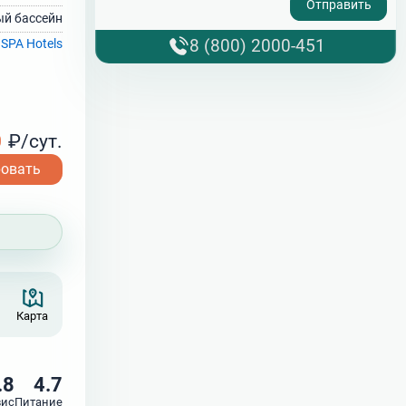
й бассейн
8 (800) 2000-451
 SPA Hotels
0
₽/сут.
ровать
Карта
.8
4.7
вис
Питание