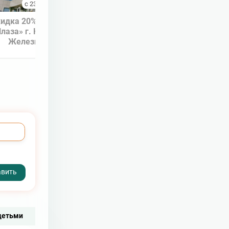
с 23.07.2018 по 30.09.2018
с 10.05.2017 по 30.06
идка 20% в санаториях
Скидка на все номера в
лаза» г. Кисловодска и
санаториях «Плаза»
Железноводска.
◼ Акция завер
◼ Акция завершена
детьми