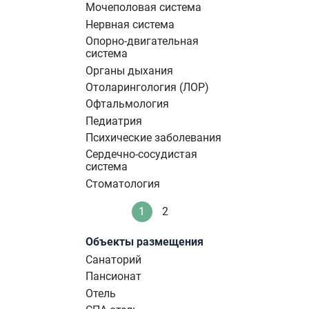
Мочеполовая система
Нервная система
Опорно-двигательная
система
Органы дыхания
Отоларингология (ЛОР)
Офтальмология
Педиатрия
Психические заболевания
Сердечно-сосудистая
система
Стоматология
Нумерация
1
2
Текущая
Стандартное
страниц
страница
Объекты размещения
Санаторий
Пансионат
Отель