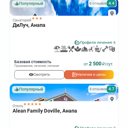
4.4
6 отзывов
Популярный
★★★
Санаторий
ДиЛуч, Анапа
Профили лечения: 6
Базовая стоимость
2 500
от
₽/сут.
Проживание
,
лечение
,
питание
Смотреть
Наличие и цены
4.7
8 отзывов
Популярный
★★★★★
Отель
Alean Family Doville, Анапа