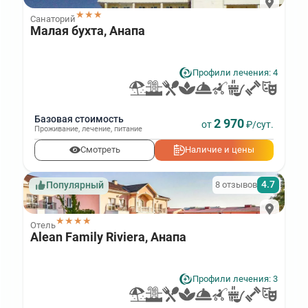
★★★
Санаторий
Малая бухта, Анапа
Профили лечения: 4
Базовая стоимость
2 970
от
₽/сут.
Проживание
,
лечение
,
питание
Смотреть
Наличие и цены
4.7
8 отзывов
Популярный
★★★★
Отель
Alean Family Riviera, Анапа
Профили лечения: 3