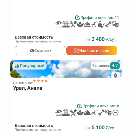
Профили лечения: 11
Базовая стоимость
3 400
от
₽/сут.
Проживание
,
лечение
,
питание
Смотреть
Наличие и цены
4.7
4 отзывов
Популярный
★★★★
Пансионат
Урал, Анапа
Профили лечения: 8
Базовая стоимость
5 100
от
₽/сут.
Проживание
,
лечение
,
питание