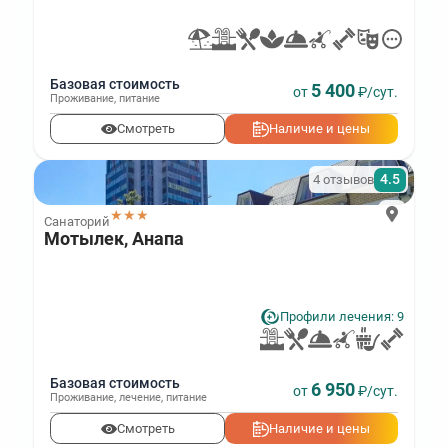
Базовая стоимость
5 400
от
₽/сут.
Проживание
,
питание
Смотреть
Наличие и цены
4.5
4 отзывов
★★★
Санаторий
Мотылек, Анапа
Профили лечения: 9
Базовая стоимость
6 950
от
₽/сут.
Проживание
,
лечение
,
питание
Смотреть
Наличие и цены