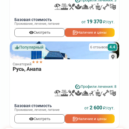
Профили лечения: 3
Базовая стоимость
19 370
от
₽/сут.
Проживание
,
лечение
,
питание
Смотреть
Наличие и цены
4.4
6 отзывов
Популярный
★★★
Санаторий
Русь, Анапа
Профили лечения: 8
Базовая стоимость
2 600
от
₽/сут.
Проживание
,
лечение
,
питание
Смотреть
Наличие и цены