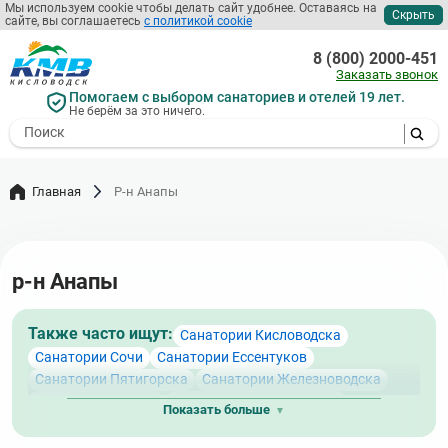
Перейти
Мы используем cookie чтобы делать сайт удобнее. Оставаясь на
Скрыть
сайте, вы соглашаетесь
с политикой cookie
к
основному
8 (800) 2000-451
содержанию
Заказать звонок
Помогаем с выбором санаториев и отелей 19 лет.
Не берём за это ничего.
- I agree to the processing of my
personal data
Главная
Р-н Анапы
р-н Анапы
Также часто ищут:
Санатории Кисловодска
Санатории Сочи
Санатории Ессентуков
Санатории Пятигорска
Санатории Железноводска
Санатории Адлера
Санатории Лазаревского
Показать больше
Санатории Кисловодска с бассейном
Санатории Лоо
Санатории КМВ
Санатории Кисловодска с питанием