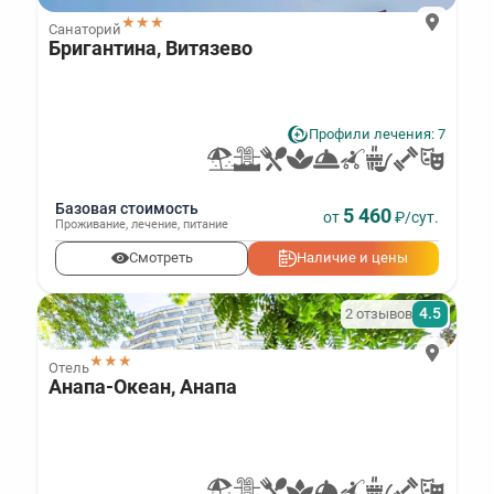
★★★
Санаторий
Бригантина, Витязево
Профили лечения: 7
Базовая стоимость
5 460
от
₽/сут.
Проживание
,
лечение
,
питание
Смотреть
Наличие и цены
4.5
2 отзывов
★★★
Отель
Анапа-Океан, Анапа