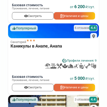
Базовая стоимость
6 200
от
₽/сут.
Проживание
,
лечение
,
питание
Смотреть
Наличие и цены
4.4
6 отзывов
Популярный
★★★
Санаторий
Каникулы в Анапе, Анапа
Профили лечения: 9
Базовая стоимость
5 000
от
₽/сут.
Проживание
,
лечение
,
питание
Смотреть
Наличие и цены
4.4
3 отзывов
Популярный