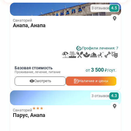
4.5
3 отзывов
Санаторий
Анапа, Анапа
Профили лечения: 7
Базовая стоимость
3 500
от
₽/сут.
Проживание
,
лечение
,
питание
Смотреть
Наличие и цены
4.3
3 отзывов
★★★
Санаторий
Парус, Анапа