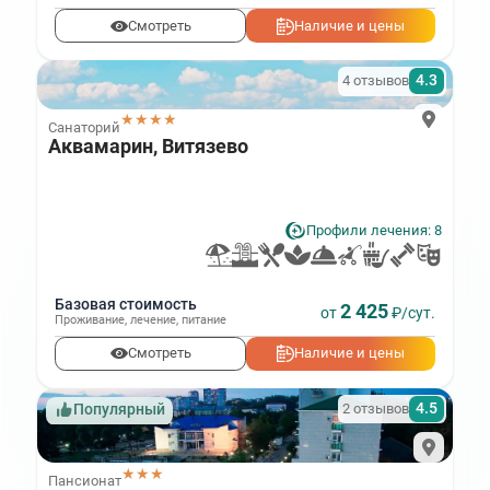
Смотреть
Наличие и цены
4.3
4 отзывов
★★★★
Санаторий
Аквамарин, Витязево
Профили лечения: 8
Базовая стоимость
2 425
от
₽/сут.
Проживание
,
лечение
,
питание
Смотреть
Наличие и цены
4.5
2 отзывов
Популярный
★★★
Пансионат