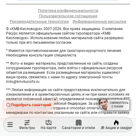
Политика конфиденциальности
Пользовательское соглашение
Рекомендательные технологии
Информационные рассылки
© «КМВ-Кисловодск» 2007-2026. Все права защищены. О компании.
Ресурс является официальным сайтом туроператора «КМВ-
Кисловодск». Использование любых материалов сайта разрешено
только при его письменном согласии.
* Имеются противопоказания для санаторно-курортного лечения.
Необходима консультация специалиста.
** Фото- и видео- материалы, представленные на сайте, созданы
сотрудниками туроператора, либо взяты с официальных ресурсов
объектов размещения. Если размещённые материалы ущемляют
ваши права, свяжитесь с нами по адресу электронной почты
milo@kmvkurorts.ru
*** Любая информация на сайте предоставлена исключительно для
ознакомления и в ориентировочных целях, и ни при каких условиях не
является публичной офертой, определяемой положениями статьи 437
Hide
×
СВЯЖИТЕСЬ
СВЯЖИТЕСЬ
Гражданского кодекса Российской Федерации. За расчётом
button
Подобрать санаторий
С НАМИ
С НАМИ
окончательной стоимости отдыха и способах оплаты обращайтесь к
менеджерам по контактам, указанным на сайте, или отправьте заявку.
≡
Фильтры
На карте
Санатории и отели
🎁 Акции и скидки