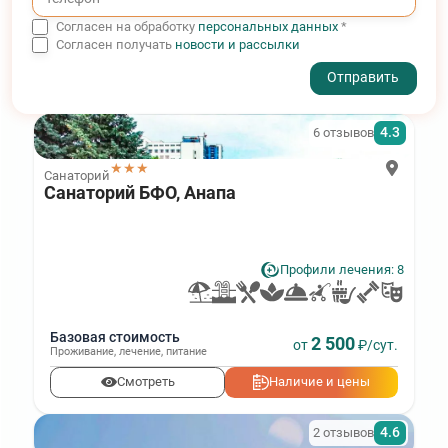
Согласен на обработку
персональных данных
*
Согласен получать
новости и рассылки
- I agree to the processing of my personal data
4.3
6 отзывов
★★★
Санаторий
Санаторий БФО, Анапа
Профили лечения: 8
Базовая стоимость
2 500
от
₽/сут.
Проживание
,
лечение
,
питание
Смотреть
Наличие и цены
4.6
2 отзывов