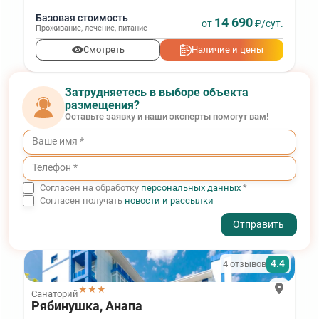
Базовая стоимость
14 690
от
₽/сут.
Проживание
,
лечение
,
питание
Смотреть
Наличие и цены
Затрудняетесь в выборе объекта
размещения?
Оставьте заявку и наши эксперты помогут вам!
Согласен на обработку
персональных данных
*
Согласен получать
новости и рассылки
- I agree to the processing of my personal data
4.4
4 отзывов
★★★
Санаторий
Рябинушка, Анапа