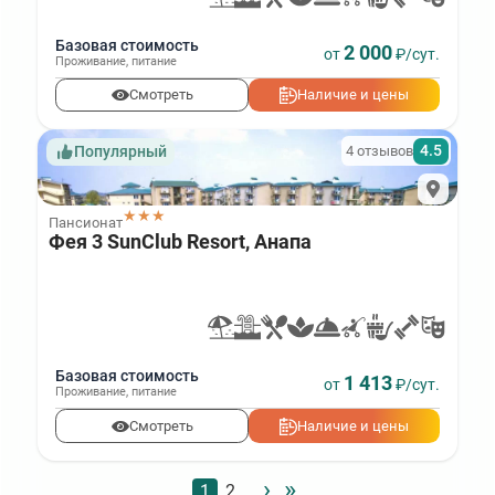
Базовая стоимость
2 000
от
₽/сут.
Проживание
,
питание
Смотреть
Наличие и цены
4.5
4 отзывов
Популярный
★★★
Пансионат
Фея 3 SunClub Resort, Анапа
Базовая стоимость
1 413
от
₽/сут.
Проживание
,
питание
Смотреть
Наличие и цены
›
»
Нумерация
Стандартное
1
Стандартное
2