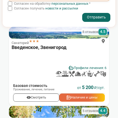
Согласен на обработку
персональных данных
*
Согласен получать
новости и рассылки
- I agree to the processing of my personal data
4.5
8 отзывов
★★★
Санаторий
Введенское, Звенигород
Профили лечения: 6
Базовая стоимость
5 200
от
₽/сут.
Проживание
,
лечение
,
питание
Смотреть
Наличие и цены
4.4
5 отзывов