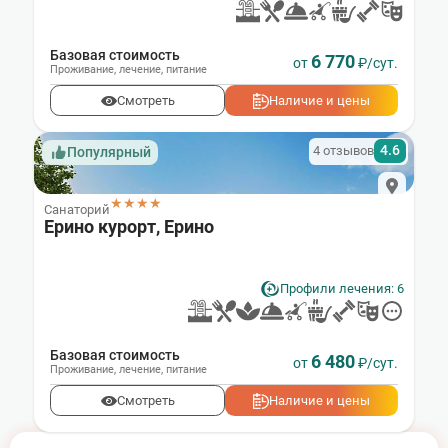
Базовая стоимость
6 770
от
₽/сут.
Проживание
,
лечение
,
питание
Смотреть
Наличие и цены
4.6
4 отзывов
Популярный
★★★★
Санаторий
Ерино курорт, Ерино
Профили лечения: 6
Базовая стоимость
6 480
от
₽/сут.
Проживание
,
лечение
,
питание
Смотреть
Наличие и цены