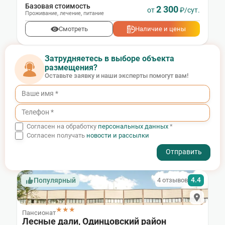
Базовая стоимость
2 300
от
₽/сут.
Проживание
,
лечение
,
питание
Смотреть
Наличие и цены
Затрудняетесь в выборе объекта
размещения?
Оставьте заявку и наши эксперты помогут вам!
Согласен на обработку
персональных данных
*
Согласен получать
новости и рассылки
- I agree to the processing of my personal data
4.4
4 отзывов
Популярный
★★★
Пансионат
Лесные дали, Одинцовский район