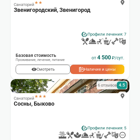
★★
Санаторий
Звенигородский, Звенигород
Профили лечения: 7
Базовая стоимость
4 500
от
₽/сут.
Проживание
,
лечение
,
питание
Смотреть
Наличие и цены
4.5
6 отзывов
★★★
Санаторий
Сосны, Быково
Профили лечения: 5