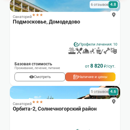
4.8
6 отзывов
★★★
Санаторий
Подмосковье, Домодедово
Профили лечения: 10
Базовая стоимость
8 820
от
₽/сут.
Проживание
,
лечение
,
питание
Смотреть
Наличие и цены
4.6
5 отзывов
★★★
Санаторий
Орбита-2, Солнечногорский район