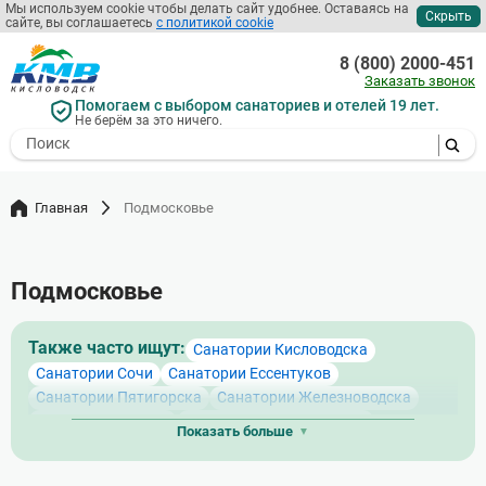
Мы используем cookie чтобы делать сайт удобнее. Оставаясь на
Скрыть
сайте, вы соглашаетесь
с политикой cookie
Перейти
к
8 (800) 2000-451
основному
Заказать звонок
содержанию
Помогаем с выбором санаториев и отелей 19 лет.
Не берём за это ничего.
- I agree to the processing of my
personal data
Главная
Подмосковье
Подмосковье
Также часто ищут:
Санатории Кисловодска
Санатории Сочи
Санатории Ессентуков
Санатории Пятигорска
Санатории Железноводска
Санатории Адлера
Санатории Лазаревского
Показать больше
Санатории Кисловодска с бассейном
Санатории Лоо
Санатории КМВ
Санатории Кисловодска с питанием