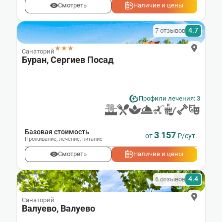
Смотреть
Наличие и цены
4.7
7 отзывов
★★★
Санаторий
Буран, Сергиев Посад
Профили лечения: 3
Базовая стоимость
3 157
от
₽/сут.
Проживание
,
лечение
,
питание
Смотреть
Наличие и цены
4.4
6 отзывов
Санаторий
Валуево, Валуево