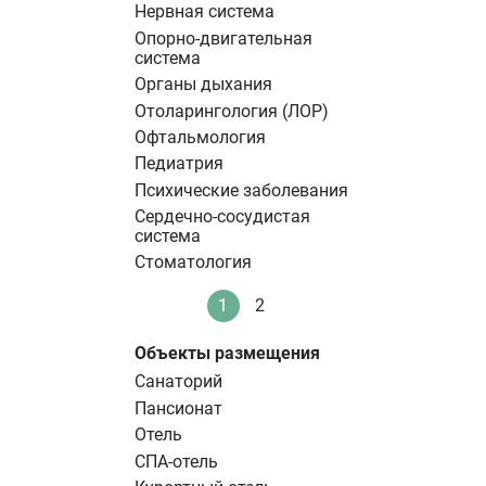
Нервная система
Опорно-двигательная
система
Органы дыхания
Отоларингология (ЛОР)
Офтальмология
Педиатрия
Психические заболевания
Сердечно-сосудистая
система
Стоматология
Нумерация
1
2
Текущая
Стандартное
страниц
страница
Объекты размещения
Санаторий
Пансионат
Отель
СПА-отель