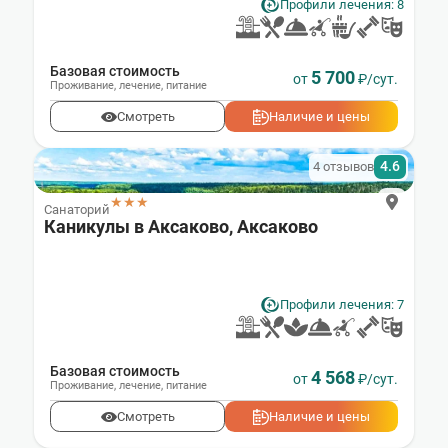
Профили лечения: 8
Базовая стоимость
5 700
от
₽/сут.
Проживание
,
лечение
,
питание
Смотреть
Наличие и цены
4.6
4 отзывов
★★★
Санаторий
Каникулы в Аксаково, Аксаково
Профили лечения: 7
Базовая стоимость
4 568
от
₽/сут.
Проживание
,
лечение
,
питание
Смотреть
Наличие и цены