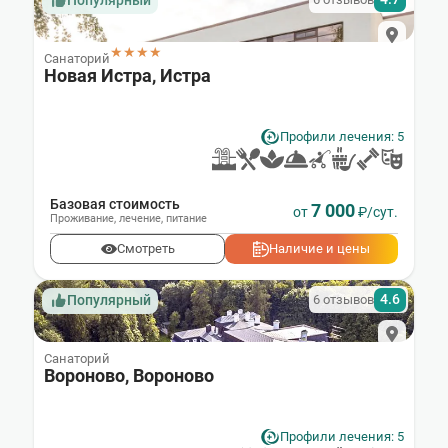
Популярный
★★★★
Санаторий
Новая Истра, Истра
Профили лечения: 5
Базовая стоимость
7 000
от
₽/сут.
Проживание
,
лечение
,
питание
Смотреть
Наличие и цены
4.6
6 отзывов
Популярный
Санаторий
Вороново, Вороново
Профили лечения: 5