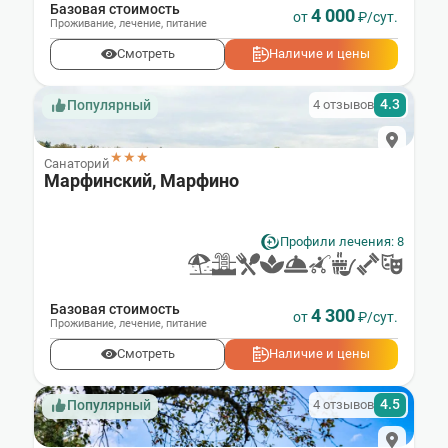
Базовая стоимость
4 000
от
₽/сут.
Проживание
,
лечение
,
питание
Смотреть
Наличие и цены
4.3
4 отзывов
Популярный
★★★
Санаторий
Марфинский, Марфино
Профили лечения: 8
Базовая стоимость
4 300
от
₽/сут.
Проживание
,
лечение
,
питание
Смотреть
Наличие и цены
4.5
4 отзывов
Популярный