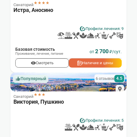
★★★★
Санаторий
Истра, Аносино
Профили лечения: 9
Базовая стоимость
2 700
от
₽/сут.
Проживание
,
лечение
,
питание
Смотреть
Наличие и цены
4.5
6 отзывов
Популярный
★★★
Санаторий
Виктория, Пушкино
Профили лечения: 5