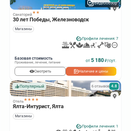
Видеообзор
★★
Санаторий
30 лет Победы, Железноводск
Магазины
Профили лечения: 7
Базовая стоимость
5 180
от
₽/сут.
Проживание
,
лечение
,
питание
Смотреть
Наличие и цены
4.8
6 отзывов
Популярный
★★★★
Отель
Ялта-Интурист, Ялта
Магазины
Профили лечения: 1