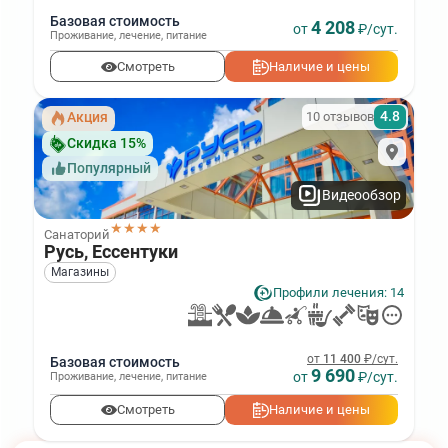
Базовая стоимость
4 208
от
₽/сут.
Проживание
,
лечение
,
питание
Смотреть
Наличие и цены
4.8
10 отзывов
Акция
Скидка 15%
Популярный
Видеообзор
★★★★
Санаторий
Русь, Ессентуки
Магазины
Профили лечения: 14
от
11 400
₽/сут.
Базовая стоимость
9 690
от
₽/сут.
Проживание
,
лечение
,
питание
Смотреть
Наличие и цены