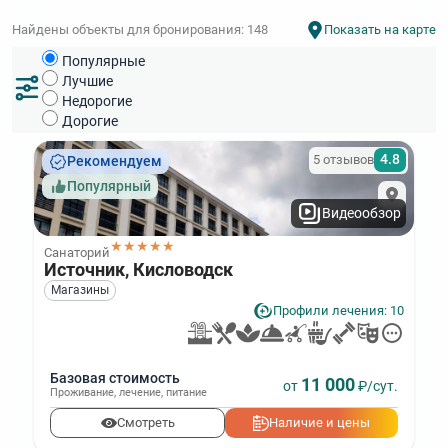
Санатории Хосты
Санатории Сочи с бассейном
Найдены объекты для бронирования: 148
Показать на карте
Санатории Кисловодска недорогие и бюджетные
Популярные
Лучшие санатории Кисловодска
Лучшие
Санатории Ставропольского края
Недорогие
Санатории Пятигорска с питанием
Дорогие
Санатории Кисловодска на карте города
Санатории Ессентуков с питанием
4.8
5 отзывов
Рекомендуем
Санатории Сочи на карте города
Популярный
Видеообзор
★★★★★
Санаторий
Источник, Кисловодск
Магазины
Профили лечения: 10
Базовая стоимость
11 000
от
₽/сут.
Проживание
,
лечение
,
питание
Смотреть
Наличие и цены