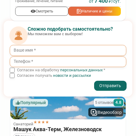
7 400
от
₽/сут.
Проживание
,
лечение
,
питание
Смотреть
Наличие и цены
Сложно подобрать самостоятельно?
Мы поможем вам с выбором!
Согласен на обработку
персональных данных
*
Согласен получать
новости и рассылки
- I agree to the processing of my personal data
4.8
5 отзывов
Популярный
Видеообзор
★★★★
Санаторий
Машук Аква-Терм, Железноводск