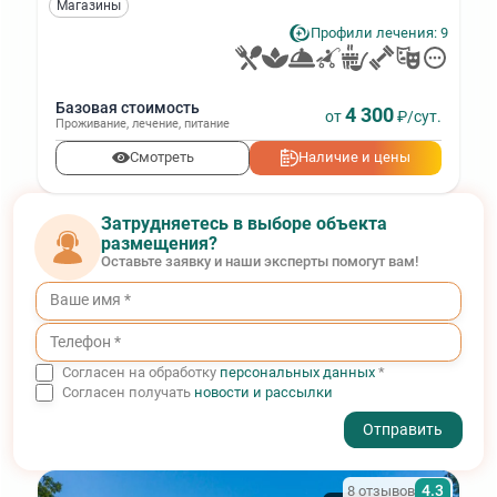
Магазины
Профили лечения: 9
Базовая стоимость
4 300
от
₽/сут.
Проживание
,
лечение
,
питание
Смотреть
Наличие и цены
Затрудняетесь в выборе объекта
размещения?
Оставьте заявку и наши эксперты помогут вам!
Согласен на обработку
персональных данных
*
Согласен получать
новости и рассылки
- I agree to the processing of my personal data
4.3
8 отзывов