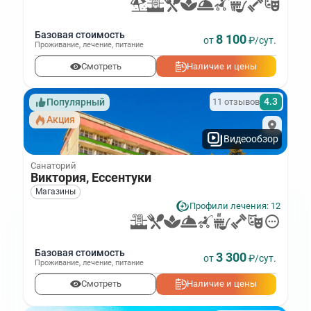
Базовая стоимость
8 100
от
₽/сут.
Проживание
,
лечение
,
питание
Смотреть
Наличие и цены
4.3
11 отзывов
Популярный
Акция
Видеообзор
Санаторий
Виктория, Ессентуки
Магазины
Профили лечения: 12
Базовая стоимость
3 300
от
₽/сут.
Проживание
,
лечение
,
питание
Смотреть
Наличие и цены