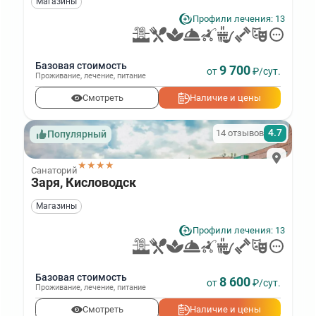
Магазины
Профили лечения: 13
Базовая стоимость
9 700
от
₽/сут.
Проживание
,
лечение
,
питание
Смотреть
Наличие и цены
4.7
14 отзывов
Популярный
★★★★
Санаторий
Заря, Кисловодск
Магазины
Профили лечения: 13
Базовая стоимость
8 600
от
₽/сут.
Проживание
,
лечение
,
питание
Смотреть
Наличие и цены