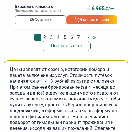
Базовая стоимость
6 965
от
₽/сут.
Проживание
,
лечение
,
питание
Смотреть
Наличие и цены
›
»
Нумерация
Стандартное
1
Стандартное
2
Стандартное
3
Стандартное
4
Стандартное
5
Стандартное
6
Стандартное
7
страниц
Показать ещё
Цены зависят от сезона, категории номера и
пакета включенных услуг. Стоимость путёвок
начинается от 1413 рублей за сутки с человека.
При этом раннее бронирование (за 4 месяца до
заезда и ранее) и другие акции часто позволяют
существенно сэкономить, получив скидку. Чтобы
купить путевку, просто выберите понравившееся
предложение, и оформите заказ через форму на
нашем официальном сайте. Наш специалист
подберёт оптимальный вариант проживания и
лечения, исходя из ваших пожеланий. Сделайте