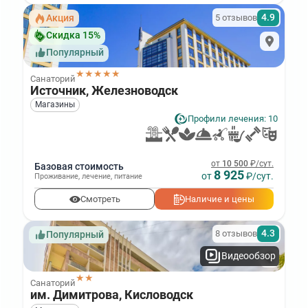
4.9
5 отзывов
Акция
Скидка 15%
Популярный
★★★★★
Санаторий
Источник, Железноводск
Магазины
Профили лечения: 10
от
10 500
₽/сут.
Базовая стоимость
8 925
от
₽/сут.
Проживание
,
лечение
,
питание
Смотреть
Наличие и цены
4.3
8 отзывов
Популярный
Видеообзор
★★
Санаторий
им. Димитрова, Кисловодск