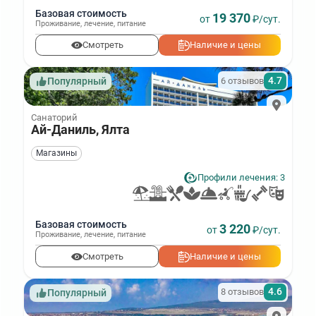
Базовая стоимость
19 370
от
₽/сут.
Проживание
,
лечение
,
питание
Смотреть
Наличие и цены
4.7
6 отзывов
Популярный
Санаторий
Ай-Даниль, Ялта
Магазины
Профили лечения: 3
Базовая стоимость
3 220
от
₽/сут.
Проживание
,
лечение
,
питание
Смотреть
Наличие и цены
4.6
8 отзывов
Популярный