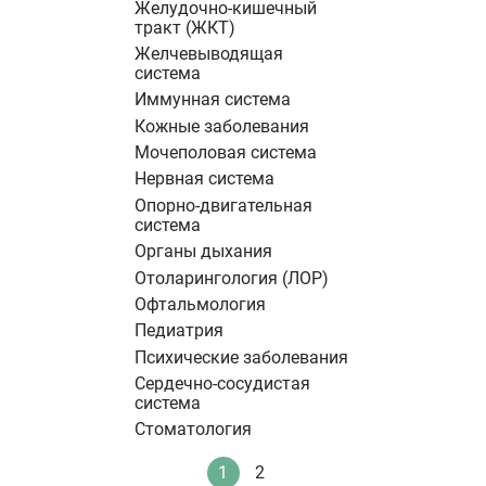
Желудочно-кишечный
тракт (ЖКТ)
Желчевыводящая
система
Иммунная система
Кожные заболевания
Мочеполовая система
Нервная система
Опорно-двигательная
система
Органы дыхания
Отоларингология (ЛОР)
Офтальмология
Педиатрия
Психические заболевания
Сердечно-сосудистая
система
Стоматология
Нумерация
1
2
Текущая
Стандартное