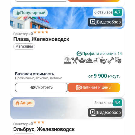
4.7
6 отзывов
Популярный
Видеообзор
★★★★
Санаторий
Плаза, Железноводск
Магазины
Профили лечения: 14
Базовая стоимость
9 900
от
₽/сут.
Проживание
,
лечение
,
питание
Смотреть
Наличие и цены
4.4
5 отзывов
Акция
Видеообзор
★★★
Санаторий
Эльбрус, Железноводск