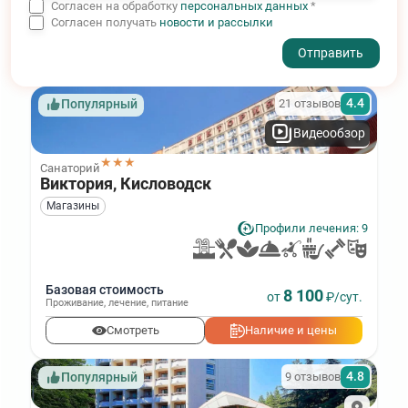
Согласен на обработку
персональных данных
*
Согласен получать
новости и рассылки
- I agree to the processing of my personal data
4.4
21 отзывов
Популярный
Видеообзор
★★★
Санаторий
Виктория, Кисловодск
Магазины
Профили лечения: 9
Базовая стоимость
8 100
от
₽/сут.
Проживание
,
лечение
,
питание
Смотреть
Наличие и цены
4.8
9 отзывов
Популярный