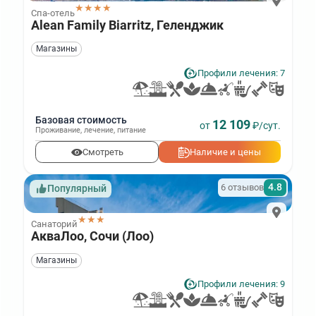
★★★★
Спа-отель
Alean Family Biarritz, Геленджик
Магазины
Профили лечения: 7
Базовая стоимость
12 109
от
₽/сут.
Проживание
,
лечение
,
питание
Смотреть
Наличие и цены
4.8
6 отзывов
Популярный
★★★
Санаторий
АкваЛоо, Сочи (Лоо)
Магазины
Профили лечения: 9