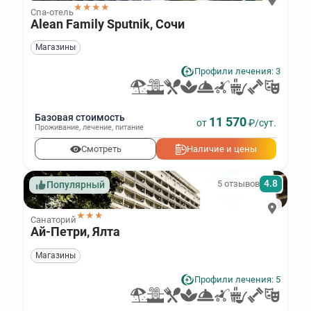
★★★★
Спа-отель
Alean Family Sputnik, Сочи
Магазины
Профили лечения: 3
Базовая стоимость
11 570
от
₽/сут.
Проживание
,
лечение
,
питание
Смотреть
Наличие и цены
4.8
5 отзывов
Популярный
★★★
Санаторий
Ай-Петри, Ялта
Магазины
Профили лечения: 5