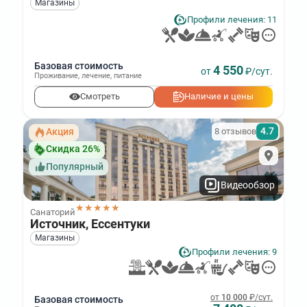
Магазины
Профили лечения: 11
Базовая стоимость
4 550
от
₽/сут.
Проживание
,
лечение
,
питание
Смотреть
Наличие и цены
4.7
8 отзывов
Акция
Скидка 26%
Популярный
Видеообзор
★★★★★
Санаторий
Источник, Ессентуки
Магазины
Профили лечения: 9
от
10 000
₽/сут.
Базовая стоимость