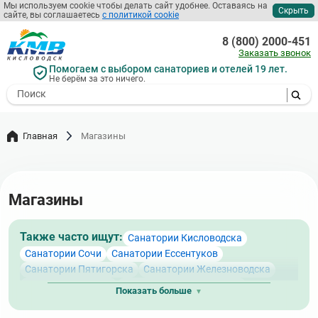
Перейти
Мы используем cookie чтобы делать сайт удобнее. Оставаясь на
Скрыть
сайте, вы соглашаетесь
с политикой cookie
к
основному
8 (800) 2000-451
содержанию
Заказать звонок
Помогаем с выбором санаториев и отелей 19 лет.
Не берём за это ничего.
- I agree to the processing of my
personal data
Главная
Магазины
Магазины
Также часто ищут:
Санатории Кисловодска
Санатории Сочи
Санатории Ессентуков
Санатории Пятигорска
Санатории Железноводска
Санатории Адлера
Санатории Лазаревского
Показать больше
Санатории Кисловодска с бассейном
Санатории Лоо
Санатории КМВ
Санатории Кисловодска с питанием