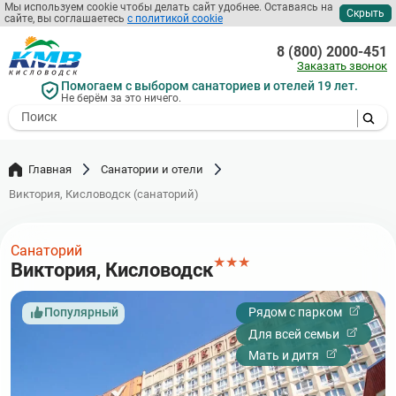
Перейти
Мы используем cookie чтобы делать сайт удобнее. Оставаясь на
Скрыть
сайте, вы соглашаетесь
с политикой cookie
к
основному
8 (800) 2000-451
содержанию
Заказать звонок
Помогаем с выбором санаториев и отелей 19 лет.
Не берём за это ничего.
- I agree to the processing of my
personal data
Главная
Санатории и отели
Виктория, Кисловодск (санаторий)
Санаторий
★
★
★
Виктория, Кисловодск
Популярный
Рядом с парком
Для всей семьи
Мать и дитя