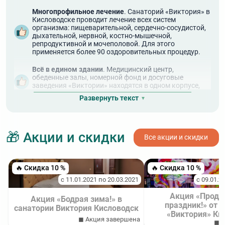
Многопрофильное лечение
. Санаторий «Виктория» в
Кисловодске проводит лечение всех систем
организма: пищеварительной, сердечно-сосудистой,
дыхательной, нервной, костно-мышечной,
репродуктивной и мочеполовой. Для этого
применяется более 90 оздоровительных процедур.
Всё в едином здании
. Медицинский центр,
обеденные залы, номерной фонд и досуговые
заведения «Виктории» находятся в одном корпусе,
что очень удобно для отдыхающих.
Развернуть текст
Благоустроенная территория
. Здравницу окружает
зеленый ландшафт, яркие цветники, стриженные
кустарники, декоративные фигуры, скамейки,
🎁 Акции и скидки
фонари и фонтаны. Вместе это образует единый
Все акции и скидки
эстетичный ансамбль — пребывание в нем
способствует приятному отдыху.
🔥 Скидка 10 %
🔥 Скидка 10 %
Два обеденных зала
. В «Виктории» есть два
основных зала — «Сапфир» вместимостью на 202
с 11.01.2021 по 20.03.2021
с 09.01.2
персоны и «Рубин» вместимостью на 136 человек.
Также имеется VIP-зал — ресторан на 11-ом этаже.
Акция «Продл
Акция «Бодрая зима!» в
Везде действует система «шведский стол» и
праздник!» от 
санатории Виктория Кисловодск
предлагаются 11 диет на выбор.
«Виктория» Ки
◼ Акция завершена
◼ А