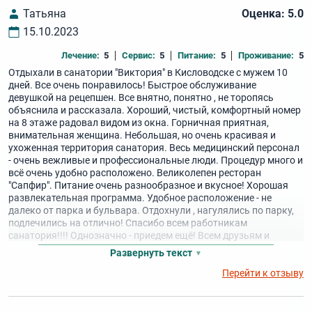
Татьяна
Оценка: 5.0
15.10.2023
Лечение:
5
Сервис:
5
Питание:
5
Проживание:
5
Отдыхали в санатории "Виктория" в Кисловодске с мужем 10
дней. Все очень понравилось! Быстрое обслуживание
девушкой на рецепшен. Все внятно, понятно , не торопясь
объяснила и рассказала. Хороший, чистый, комфортный номер
на 8 этаже радовал видом из окна. Горничная приятная,
внимательная женщина. Небольшая, но очень красивая и
ухоженная территория санатория. Весь медицинский персонал
- очень вежливые и профессиональные люди. Процедур много и
всё очень удобно расположено. Великолепен ресторан
"Сапфир". Питание очень разнообразное и вкусное! Хорошая
развлекательная программа. Удобное расположение - не
далеко от парка и бульвара. Отдохнули , нагулялись по парку,
подлечились на отлично! Спасибо всем работникам
санатория!!!! Однозначно - приедем ещё! Всем друзьям и
знакомым рекомендуем отдых в "Виктории".
Развернуть текст
Перейти к отзыву