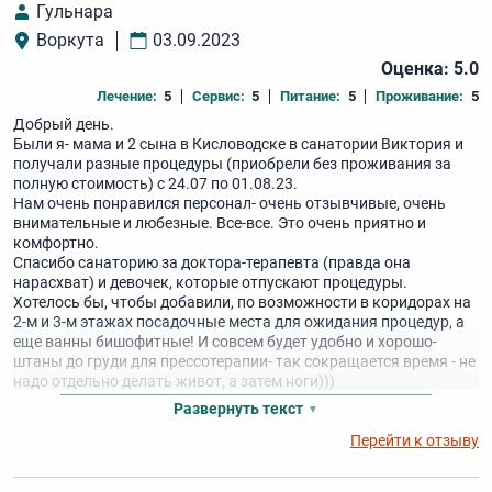
Гульнара
Воркута
03.09.2023
Оценка: 5.0
Лечение:
5
Сервис:
5
Питание:
5
Проживание:
5
Добрый день.
Были я- мама и 2 сына в Кисловодске в санатории Виктория и
получали разные процедуры (приобрели без проживания за
полную стоимость) с 24.07 по 01.08.23.
Нам очень понравился персонал- очень отзывчивые, очень
внимательные и любезные. Все-все. Это очень приятно и
комфортно.
Спасибо санаторию за доктора-терапевта (правда она
нарасхват) и девочек, которые отпускают процедуры.
Хотелось бы, чтобы добавили, по возможности в коридорах на
2-м и 3-м этажах посадочные места для ожидания процедур, а
еще ванны бишофитные! И совсем будет удобно и хорошо-
штаны до груди для прессотерапии- так сокращается время - не
надо отдельно делать живот, а затем ноги)))
Развернуть текст
Перейти к отзыву