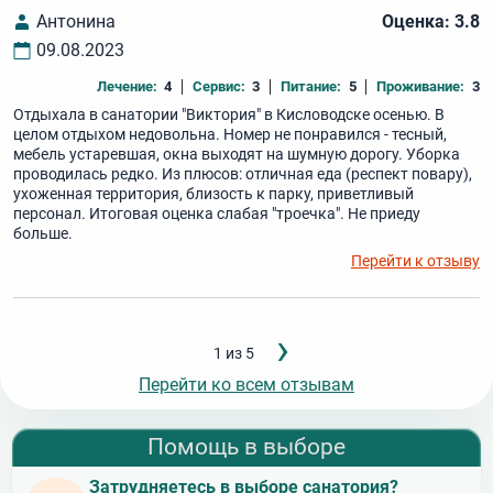
Антонина
Оценка: 3.8
09.08.2023
Лечение:
4
Сервис:
3
Питание:
5
Проживание:
3
Отдыхала в санатории "Виктория" в Кисловодске осенью. В
целом отдыхом недовольна. Номер не понравился - тесный,
мебель устаревшая, окна выходят на шумную дорогу. Уборка
проводилась редко. Из плюсов: отличная еда (респект повару),
ухоженная территория, близость к парку, приветливый
персонал. Итоговая оценка слабая "троечка". Не приеду
больше.
Перейти к отзыву
Следующ
›
Нумерация
1 из 5
страница
страниц
Перейти ко всем отзывам
Помощь в выборе
Затрудняетесь в выборе санатория?