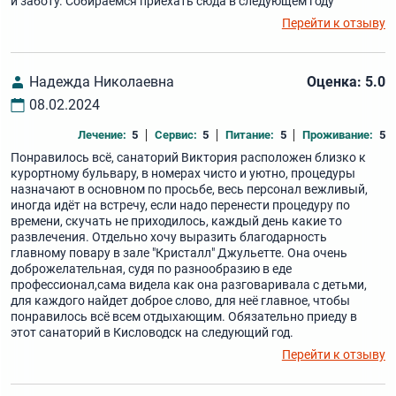
и заботу. Собираемся приехать сюда в следующем году
Перейти к отзыву
Надежда Николаевна
Оценка: 5.0
08.02.2024
Лечение:
5
Сервис:
5
Питание:
5
Проживание:
5
Понравилось всё, санаторий Виктория расположен близко к
курортному бульвару, в номерах чисто и уютно, процедуры
назначают в основном по просьбе, весь персонал вежливый,
иногда идёт на встречу, если надо перенести процедуру по
времени, скучать не приходилось, каждый день какие то
развлечения. Отдельно хочу выразить благодарность
главному повару в зале "Кристалл" Джульетте. Она очень
доброжелательная, судя по разнообразию в еде
профессионал,сама видела как она разговаривала с детьми,
для каждого найдет доброе слово, для неё главное, чтобы
понравилось всё всем отдыхающим. Обязательно приеду в
этот санаторий в Кисловодск на следующий год.
Перейти к отзыву