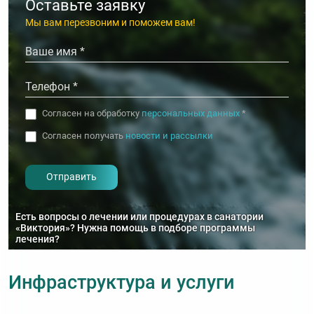
Оставьте заявку
Душ Шарко
Мы вам перезвоним и поможем вам!
Инсульт
Души лечебные
Инфаркт миокарда
Иглоукалывание (рефлексотерапия, акупунктура)
Ишемическая болезнь сердца
Ингаляции (аэрозольная терапия)
Кардиомиопатия
Ингаляции водородные
Согласен на обработку
персональных данных
*
Коксартроз
Йога
Согласен получать
новости и рассылки
Колит
Капельницы
- I agree to the processing of my
personal data
Ларингит
Карбокситерапия (газолечение)
Миозит
Кислородный коктейль
Миома матки
Есть вопросы о лечении или процедурах в санатории
Климатотерапия
«Виктория»? Нужна помощь в подборе программы
лечения?
Нарушения кровообращения
Колоноскопия
Невралгия (нейропатия)
Криосауна
Инфраструктура и услуги
Невроз (неврастения)
Криотерапия
Нефротический синдром