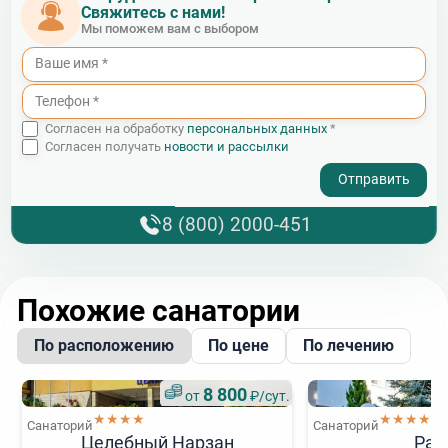
Свяжитесь с нами!
Мы поможем вам с выбором
Согласен на обработку
персональных данных
*
Согласен получать
новости и рассылки
- I agree to the processing of my personal data
8 (800) 2000-451
Похожие санатории
По расположению
По цене
По лечению
8 800
от
₽/сут.
★★★★
★★★★
Санаторий
Санаторий
Целебный Нарзан
Рад