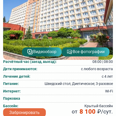
Видеообзор
Все фотографии
Расчётный час (заезд, выезд):
08:00 | 08:00
Дети принимаются:
с любого возраста
Лечение детей:
с 4 лет
Питание:
Шведский стол; Диетическое; 3‑разовое
Интернет:
Wi-Fi
Парковка
Бассейн:
Крытый бассейн
8 100
от
₽/сут.
Забронировать