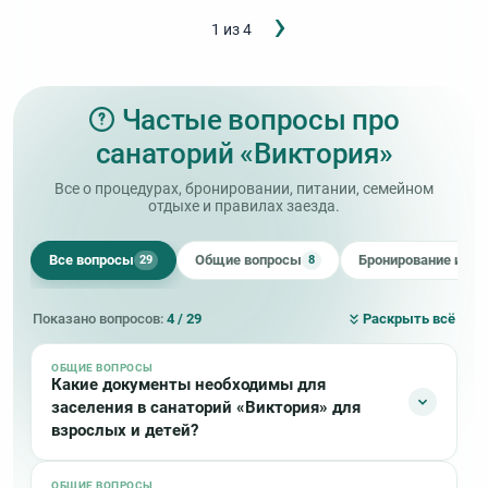
Следующ
›
Нумерация
Язвенный колит
1 из 4
страница
страниц
Частые вопросы про
санаторий «Виктория»
Все о процедурах, бронировании, питании, семейном
отдыхе и правилах заезда.
Все вопросы
Общие вопросы
Бронирование и оп
29
8
Показано вопросов:
4 / 29
Раскрыть всё
ОБЩИЕ ВОПРОСЫ
Какие документы необходимы для
заселения в санаторий «Виктория» для
взрослых и детей?
ОБЩИЕ ВОПРОСЫ