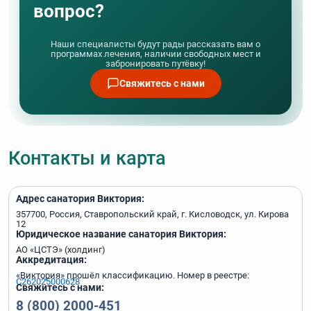
вопрос?
Справка об эпидокружении (об отсутствии
контакта с больными COVID 19), которая
выдается в поликлинике по месту жительства, о
Наши специалисты будут рады рассказать вам о
программах лечения, наличии свободных мест и
том, что пациент не был в контакте с
забронировать путёвку!
инфекционными больными в течение 14 дней, за 3
Свяжитесь с нами
дня до отъезда в санаторий
Справка о прививках
Контакты и карта
Адрес санатория Виктория:
357700, Россия, Ставропольский край, г. Кисловодск, ул. Кирова
12
Юридическое название санатория Виктория:
АО «ЦСТЭ» (холдинг)
Аккредитация:
«Виктория» прошёл классификацию. Номер в реестре:
С262025000628
Свяжитесь с нами:
8 (800) 2000-451