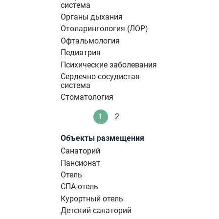
система
Органы дыхания
Отоларингология (ЛОР)
Офтальмология
Педиатрия
Психические заболевания
Сердечно-сосудистая
система
Стоматология
Нумерация
1
2
Текущая
Стандартное
страниц
страница
Объекты размещения
Санаторий
Пансионат
Отель
СПА-отель
Курортный отель
Детский санаторий