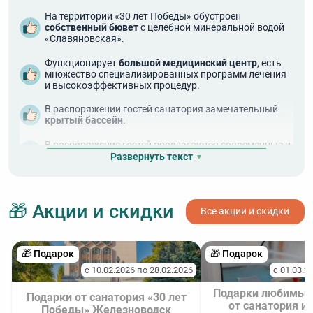
На территории «30 лет Победы» обустроен
собственный бювет
с целебной минеральной водой
«Славяновская».
Функционирует
большой медицинский центр
, есть
множество специализированных программ лечения
и высокоэффективных процедур.
В распоряжении гостей санатория замечательный
крытый бассейн
.
В распоряжение гостей предлагаются современные и
уютные номера
различных категорий.
Развернуть текст
Имеется
много развлечений
: бильярд, дискотека,
настольные игры, спортивный отдых, тренажерный
зал, шахматы.
🎁 Акции и скидки
Все акции и скидки
🎁 Подарок
🎁 Подарок
с 10.02.2026 по 28.02.2026
с 01.03.2
Подарки любимы
Подарки от санатория «30 лет
от санатория им
Победы» Железноводск