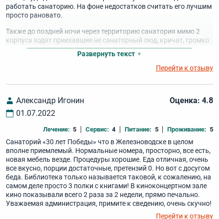
работать санаторию. На фоне недостатков считать его лучшим
просто рановато.
Также до поздней ночи через территорию санатория мимо 2
корпуса ходят приехавшие не санаторный люд, кричат, громко
разговаривают, не уснуть, а в праздничные и выходные дни
Развернуть текст
просто ад. Из ближайших кафешек любители шашлыков
расходятся до утра. Дым от мангалов по всему санаторию,
Перейти к отзыву
местам отдыха у озера. И вряд ли что изменится. Сделали
шашлычную из курортного места.
Александр Игонин
Оценка: 4.8
01.07.2022
Лечение:
5
Сервис:
4
Питание:
5
Проживание:
5
Санаторий «30 лет Победы» что в Железноводске в целом
вполне приемлемый. Нормальные номера, просторно, все есть,
новая мебель везде. Процедуры хорошие. Еда отличная, очень
все вкусно, порции достаточные, претензий 0. Но вот с досугом
беда. Библиотека только называется таковой, к сожалению, на
самом деле просто 3 полки с книгами! В киноконцертном зале
кино показывали всего 2 раза за 2 недели, прямо печально.
Уважаемая администрация, примите к сведению, очень скучно!
Перейти к отзыву