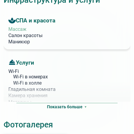
Инфраструктура и услуги
ТЭС-терапия (транскраниальная электростимуляция)
УВЧ-терапия
СПА и красота
УЗИ
Массаж
Салон красоты
Ультразвуковая терапия (Тонзиллор)
Маникюр
Физиотерапия
Фитотерапия
Услуги
Холтеровское (суточное) мониторирование ЭКГ, АД
Wi‑Fi
Wi‑Fi в номерах
ЭКГ (электрокардиография)
Wi‑Fi в холле
Гладильная комната
Электрогрязь (электрогрязелечение)
Камера хранения
Электролечение
Магазины
Показать больше
Электросон
Акватермальные услуги
Фотогалерея
Бассейн