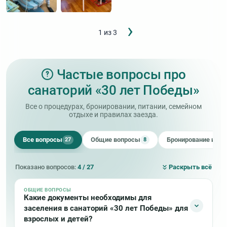
Следующ
›
Нумерация
1 из 3
страница
страниц
Частые вопросы про
санаторий «30 лет Победы»
Все о процедурах, бронировании, питании, семейном
отдыхе и правилах заезда.
Все вопросы
Общие вопросы
Бронирование и оп
27
8
Показано вопросов:
4 / 27
Раскрыть всё
ОБЩИЕ ВОПРОСЫ
Какие документы необходимы для
заселения в санаторий «30 лет Победы» для
взрослых и детей?