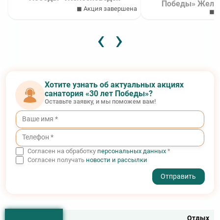
Победы» Желе
◼ Акция завершена
◼ А
‹
›
Хотите узнать об актуальных акциях
санатория «30 лет Победы»?
Оставьте заявку, и мы поможем вам!
Согласен на обработку
персональных данных
*
Согласен получать
новости и рассылки
- I agree to the processing of my personal data
Отдых