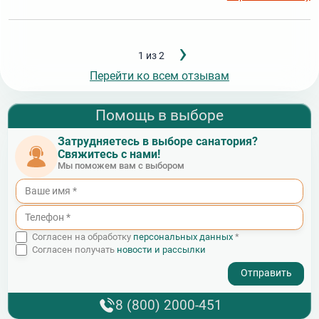
Следующ
›
Нумерация
1 из 2
страница
страниц
Перейти ко всем отзывам
Помощь в выборе
Затрудняетесь в выборе санатория?
Свяжитесь с нами!
Мы поможем вам с выбором
Согласен на обработку
персональных данных
*
Согласен получать
новости и рассылки
- I agree to the processing of my personal data
8 (800) 2000-451