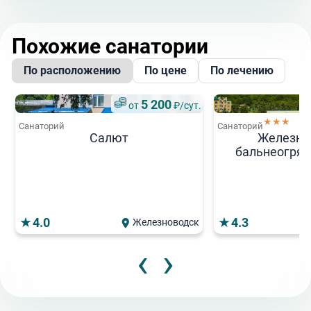
Похожие санатории
По расположению
По цене
По лечению
5 200
от
₽/сут.
★★★
Санаторий
Санаторий
Салют
Железно
бальнеогряз
4.0
4.3
Железноводск
‹
›
5 175
7 000
5
от
от
₽/сут.
₽/сут.
от
Акция
★★
★★★★
Скидка 10%
Санаторий
Санаторий
Санаторий