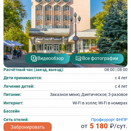
Видеообзор
Все фотографии
Расчётный час (заезд, выезд):
08:00 | 08:00
Дети принимаются:
с 4 лет
Лечение детей:
с 4 лет
Питание:
Заказное меню; Диетическое; 3‑разовое
Интернет:
Wi‑Fi в холле; Wi‑Fi в номерах
Бассейн
Сеть отелей:
Профкурорт ФНПР
5 180
от
₽/сут.
Забронировать