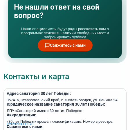
доверенность (согласие) от законных
Не нашли ответ на свой
представителей в случае, если ребенок пребывает
вопрос?
в санатории без законных представителей
Справка об эпидокружении (выдается в
Наши специалисты будут рады рассказать вам о
поликлинике по месту жительства, в ней
программах лечения, наличии свободных мест и
указывается, что человек не был в контакте с
забронировать путёвку!
инфекционными больными в течение последнего
Свяжитесь с нами
21 дня), справка действительна в течение 3-х дней
с момента получения, не считая дороги
Справка о прививках (или прививочный
сертификат)
Контакты и карта
Полис ОМС
Санаторно-курортная карта (форма 076/у)
Адрес санатория 30 лет Победы:
357416, Ставропольский край, г. Жeлeзнoвoдск, ул. Ленина 2А
Юридическое название санатория 30 лет Победы:
ЛПУ «Санаторий имени 30-летия Победы»
Аккредитация:
«30 лет Победы» прошёл классификацию. Номер в реестре:
С262025000370
Свяжитесь с нами: