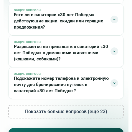
ОБЩИЕ ВОПРОСЫ
Взрослым в «30 лет Победы» при себе для заезда
Есть ли в санатории «30 лет Победы»
необходимо иметь:
действующие акции, скидки или горящие
предложения?
Паспорт
Санаторно-курортная карта установленного
ОБЩИЕ ВОПРОСЫ
образца давностью не более двух месяцев (форма
Сейчас в санатории «30 лет Победы» нет актуальных
Разрешается ли приезжать в санаторий «30
072/у), с обязательным указанием результата
акций или скидок
лет Победы» с домашними животными
флюорографического исследования
(кошками, собаками)?
Полис ОМС
Для граждан РФ — внутренний паспорт
ОБЩИЕ ВОПРОСЫ
К сожалению в санатории «30 лет Победы» не
Подскажите номер телефона и электронную
Для иностранных граждан — заграничный
разрешается отдыхать с домашними животными
почту для бронирования путёвок в
паспорт, виза и миграционная карта, иные
санаторий «30 лет Победы»?
документы в случаях, предусмотренных
законодательством Российской Федерации
Телефон для бронирования:
8 (800) 2000-451
, email:
Детям в «30 лет Победы» при себе необходимо
Показать больше вопросов (ещё 23)
milo@kmvkurorts.ru
. Вы также можете оставить
иметь:
заявку используя любую форму на странице
Паспорт или свидетельство о рождении,