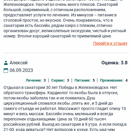
Железноводске. Насчитал очень много плюсов. Санаторий
большой, современный, с отличным расположением,
предоставляет услуги по лечению. Из минусов – питание в
столовой простое, но вкусное. Очень понравилось, что в
санатории есть бассейн, рядом озеро с пляжем, отлично
организован досуг, великолепные экскурсии, чистый и уютный
номер. Вполне хороший санаторий по приемлемой цене.
Перейти к отзыву
Алексей
Оценка: 3.8
06.09.2023
Лечение:
3
Сервис:
3
Питание:
5
Проживание:
4
Отдыхал в санатории 30 лет Победы в Железноводске. Нет
обратного трансфера. Кардиолог то якобы была в отпуске,
потом якобы заболела так и не появилась Душ
циркуляционный сломался якобы ,опять же , и 5 дней до
самого отъезда не работал. Массажист просто гладит спину 10
минут и весь массаж. Бассейн очень маленький и всегда
переполнен отдыхающими. Цена за 10 дней 60 тысяч
российских рублей. Выезд из санатория в 8 утра. А если поезд в
21-00, куда деваться? Нет вопросов к кухне. Есть над чем