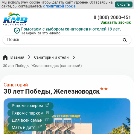
Перейти
Мы используем cookie чтобы делать сайт удобнее. Оставаясь на
Скрыть
сайте, вы соглашаетесь
с политикой cookie
к
основному
8 (800) 2000-451
содержанию
Заказать звонок
Помогаем с выбором санаториев и отелей 19 лет.
Не берём за это ничего.
- I agree to the processing of my
personal data
Главная
Санатории и отели
30 лет Победы, Железноводск (санаторий)
Санаторий
★
★
30 лет Победы, Железноводск
Рядом с озером
Рядом с парком
Для всей семьи
Мать и дитя