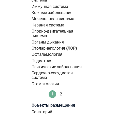
система
Иммунная система
Кожные заболевания
Мочеполовая система
Нервная система
Опорно-двигательная
система
Органы дыхания
Отоларингология (ЛОР)
Офтальмология
Педиатрия
Психические заболевания
Сердечно-сосудистая
система
Стоматология
Нумерация
1
2
Текущая
Стандартное
страниц
страница
Объекты размещения
Санаторий