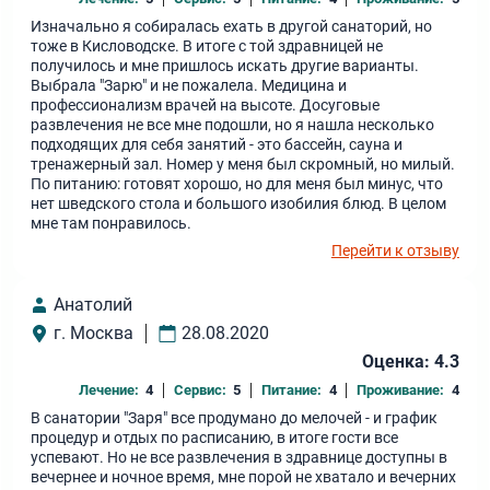
Изначально я собиралась ехать в другой санаторий, но
тоже в Кисловодске. В итоге с той здравницей не
получилось и мне пришлось искать другие варианты.
Выбрала "Зарю" и не пожалела. Медицина и
профессионализм врачей на высоте. Досуговые
развлечения не все мне подошли, но я нашла несколько
подходящих для себя занятий - это бассейн, сауна и
тренажерный зал. Номер у меня был скромный, но милый.
По питанию: готовят хорошо, но для меня был минус, что
нет шведского стола и большого изобилия блюд. В целом
мне там понравилось.
Перейти к отзыву
Анатолий
г. Москва
28.08.2020
Оценка: 4.3
Лечение:
4
Сервис:
5
Питание:
4
Проживание:
4
В санатории "Заря" все продумано до мелочей - и график
процедур и отдых по расписанию, в итоге гости все
успевают. Но не все развлечения в здравнице доступны в
вечернее и ночное время, мне порой не хватало и вечерних