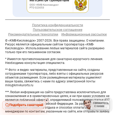
Мы в реестре туроператоров
ООО «КМВ-Кисловодск»
РТО 023053
Политика конфиденциальности
Пользовательское соглашение
Рекомендательные технологии
Информационные рассылки
© «КМВ-Кисловодск» 2007-2026. Все права защищены. О компании.
Ресурс является официальным сайтом туроператора «КМВ-
Кисловодск». Использование любых материалов сайта разрешено
только при его письменном согласии.
* Имеются противопоказания для санаторно-курортного лечения.
Необходима консультация специалиста.
** Фото- и видео- материалы, представленные на сайте, созданы
сотрудниками туроператора, либо взяты с официальных ресурсов
объектов размещения. Если размещённые материалы ущемляют
ваши права, свяжитесь с нами по адресу электронной почты
milo@kmvkurorts.ru
*** Любая информация на сайте предоставлена исключительно для
ознакомления и в ориентировочных целях, и ни при каких условиях не
является публичной офертой, определяемой положениями статьи 437
Hide
×
СВЯЖИТЕСЬ
СВЯЖИТЕСЬ
Гражданского кодекса Российской Федерации. За расчётом
button
Подобрать санаторий
С НАМИ
С НАМИ
окончательной стоимости отдыха и способах оплаты обращайтесь к
менеджерам по контактам, указанным на сайте, или отправьте заявку.