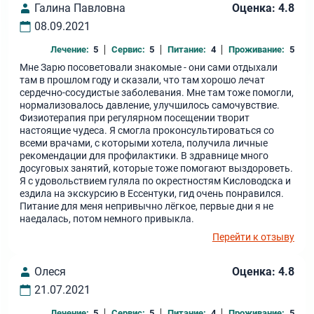
Галина Павловна
Оценка: 4.8
08.09.2021
Лечение:
5
Сервис:
5
Питание:
4
Проживание:
5
Мне Зарю посоветовали знакомые - они сами отдыхали
там в прошлом году и сказали, что там хорошо лечат
сердечно-сосудистые заболевания. Мне там тоже помогли,
нормализовалось давление, улучшилось самочувствие.
Физиотерапия при регулярном посещении творит
настоящие чудеса. Я смогла проконсультироваться со
всеми врачами, с которыми хотела, получила личные
рекомендации для профилактики. В здравнице много
досуговых занятий, которые тоже помогают выздороветь.
Я с удовольствием гуляла по окрестностям Кисловодска и
ездила на экскурсию в Ессентуки, гид очень понравился.
Питание для меня непривычно лёгкое, первые дни я не
наедалась, потом немного привыкла.
Перейти к отзыву
Олеся
Оценка: 4.8
21.07.2021
Лечение:
5
Сервис:
5
Питание:
4
Проживание:
5