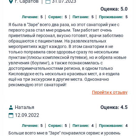
г. Саратов
31.07.2023
Оценка: 5.0
Лечение:
5
Сервис:
5
Питание:
5
Проживание:
5
Я была в "Заре" всего два раза, но этот санаторий уже с
первого раза стал мне родным. Там работает очень
приветливый персонал, вкусно готовят, врачи заботливо
обращаются с пациентами. На развлекательных
мероприятиях ждут каждого. В этом санатории я не
только поправила свое здоровье сразу по нескольким
пунктам (плюсы комплексной путевки), но и обрела новые
увлечения (боулинг), а также познакомилась с
достопримечательностями региона, в одном только
Кисловодске есть несколько красивых мест, а я ездила
ещё на три экскурсии в другие места. Однозначно
рекомендую этот санаторий!
Перейти к отзыву
Наталья
Оценка: 4.5
12.09.2022
Лечение:
5
Сервис:
5
Питание:
4
Проживание:
4
Больше всего мне в "Заре" понравился сервис и уровень