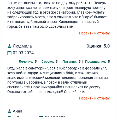
легче, организм стал как-то по-другому работать. Теперь
хочу заняться лечением желудка, уже планирую поездку
на следующий год, в этот же санаторий. Главное - успеть
забронировать места, а то я слышал, что в "Зарю" бывает
и не попасть, большой спрос. Кисловодск - красивый
город, бывать там одно удовольствие.
Перейти к отзыву
Людмила
Оценка: 5.0
02.03.2024
Лечение:
5
Сервис:
5
Питание:
5
Проживание:
5
Отдыхала в санатории Заря в Кисловодске в феврале 24г,
хочу поблагодарить специалиста ЛФК, к сожалению не
знаю имени, высокий молодой человек, проводил занятия
по утрам в бассейне, а потом в зале, отличный
специалист!!! Парк шикарный!!! Специалист по досугу
Оксана тоже большая молодец!! Спасибо им.
Перейти к отзыву
Анна