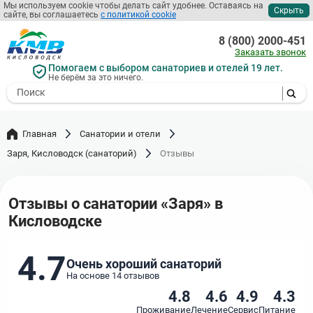
Перейти
Мы используем cookie чтобы делать сайт удобнее. Оставаясь на
Скрыть
сайте, вы соглашаетесь
с политикой cookie
к
основному
8 (800) 2000-451
содержанию
Заказать звонок
Помогаем с выбором санаториев и отелей 19 лет.
Не берём за это ничего.
- I agree to the processing of my
personal data
Главная
Санатории и отели
Заря, Кисловодск (санаторий)
Отзывы
Отзывы о санатории «Заря» в
Кисловодске
4.7
Очень хороший санаторий
На основе 14 отзывов
4.8
4.6
4.9
4.3
Проживание
Лечение
Сервис
Питание