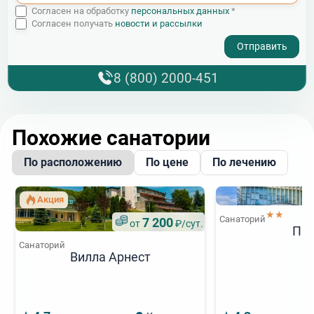
Согласен на обработку
персональных данных
*
Согласен получать
новости и рассылки
- I agree to the processing of my personal data
8 (800) 2000-451
Похожие санатории
По расположению
По цене
По лечению
Акция
★★
Санаторий
7 200
от
₽/сут.
Пи
Санаторий
Вилла Арнест