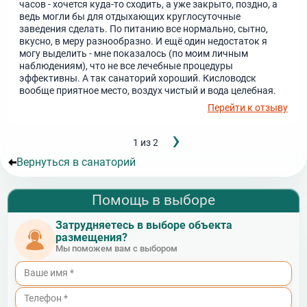
часов - хочется куда-то сходить, а уже закрыто, поздно, а
ведь могли бы для отдыхающих круглосуточные
заведения сделать. По питанию все нормально, сытно,
вкусно, в меру разнообразно. И ещё один недостаток я
могу выделить - мне показалось (по моим личным
наблюдениям), что не все лечебные процедуры
эффективны. А так санаторий хороший. Кисловодск
вообще приятное место, воздух чистый и вода целебная.
Перейти к отзыву
Следующ
›
Нумерация
1 из 2
страница
страниц
Вернуться в санаторий
Помощь в выборе
Затрудняетесь в выборе объекта
размещения?
Мы поможем вам с выбором