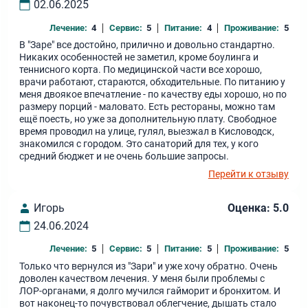
02.06.2025
Лечение:
4
Сервис:
5
Питание:
4
Проживание:
5
В "Заре" все достойно, прилично и довольно стандартно.
Никаких особенностей не заметил, кроме боулинга и
теннисного корта. По медицинской части все хорошо,
врачи работают, стараются, обходительные. По питанию у
меня двоякое впечатление - по качеству еды хорошо, но по
размеру порций - маловато. Есть рестораны, можно там
ещё поесть, но уже за дополнительную плату. Свободное
время проводил на улице, гулял, выезжал в Кисловодск,
знакомился с городом. Это санаторий для тех, у кого
средний бюджет и не очень большие запросы.
Перейти к отзыву
Игорь
Оценка: 5.0
24.06.2024
Лечение:
5
Сервис:
5
Питание:
5
Проживание:
5
Только что вернулся из "Зари" и уже хочу обратно. Очень
доволен качеством лечения. У меня были проблемы с
ЛОР-органами, я долго мучился гайморит и бронхитом. И
вот наконец-то почувствовал облегчение, дышать стало