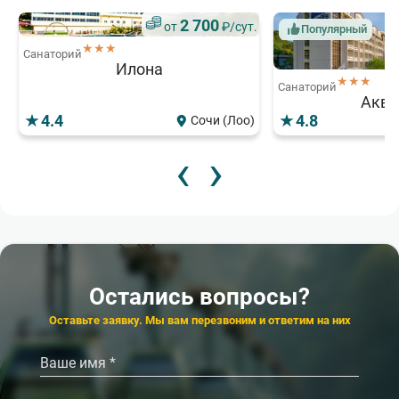
2 700
от
₽/сут.
Популярный
★★★
Санаторий
Илона
★★★
Санаторий
Аква
4.4
4.8
Сочи (Лоо)
‹
›
1 200
3
от
₽/сут.
от
Популярный
Акция
★★★
Акция
Скидка 15%
Детский санаторий
Санаторий
Чайка
Магадан
3 300
5
от
₽/сут.
от
Санаторий
Санаторий
Остались вопросы?
Виктория
Березка
4.3
4.5
4.3
4.8
Евпатория
Ессентуки
Оставьте заявку. Мы вам перезвоним и ответим на них
‹
‹
›
›