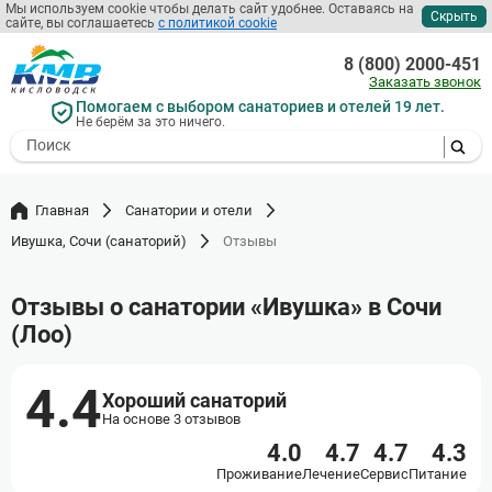
Мы используем cookie чтобы делать сайт удобнее. Оставаясь на
Скрыть
сайте, вы соглашаетесь
с политикой cookie
Перейти
к
8 (800) 2000-451
основному
Заказать звонок
содержанию
Помогаем с выбором санаториев и отелей 19 лет.
Не берём за это ничего.
- I agree to the processing of my
personal data
Главная
Санатории и отели
Ивушка, Сочи (санаторий)
Отзывы
Отзывы о санатории «Ивушка» в Сочи
(Лоо)
4.4
Хороший санаторий
На основе 3 отзывов
4.0
4.7
4.7
4.3
Проживание
Лечение
Сервис
Питание