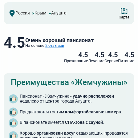
Россия
Крым
Алушта
Карта
4.5
Очень хороший пансионат
На основе
2 отзывов
4.5
4.5
4.5
4.5
Проживание
Лечение
Сервис
Питание
Преимущества «Жемчужины»
Пансионат «Жемчужина»
удачно расположен
недалеко от центра города Алушта.
Предлагаются гостям
комфортабельные номера
.
В пансионате имеется
СПА-зона с сауной
.
Хорошо
организован досуг
отдыхающих, проводятся