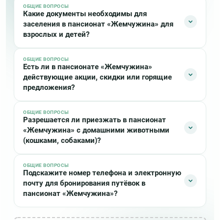
ОБЩИЕ ВОПРОСЫ
Какие документы необходимы для
заселения в пансионат «Жемчужина» для
взрослых и детей?
ОБЩИЕ ВОПРОСЫ
Взрослым в «Жемчужине» при себе для заезда
Есть ли в пансионате «Жемчужина»
необходимо иметь:
действующие акции, скидки или горящие
предложения?
Паспорт
Страховой медицинский полис
ОБЩИЕ ВОПРОСЫ
Сейчас в пансионате «Жемчужина» нет актуальных
Санаторно-курортная карта с обязательной
Разрешается ли приезжать в пансионат
акций или скидок
отметкой флюорографического исследования
«Жемчужина» с домашними животными
(кошками, собаками)?
Справка об эпидокружении
Детям в «Жемчужине» при себе необходимо иметь:
ОБЩИЕ ВОПРОСЫ
К сожалению в пансионате «Жемчужина» не
Подскажите номер телефона и электронную
Свидетельство о рождении (дети до 14 лет) или
разрешается отдыхать с домашними животными
почту для бронирования путёвок в
паспорт (дети от 14 лет)
пансионат «Жемчужина»?
Полис обязательного медицинского страхования
Санаторно-курортная карта ребенка, с