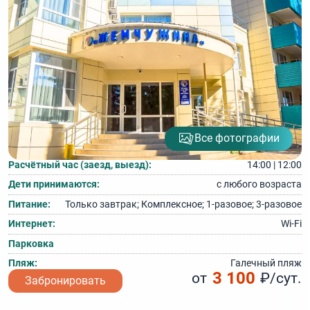
Все фотографии
Расчётный час (заезд, выезд):
14:00 | 12:00
Дети принимаются:
с любого возраста
Питание:
Только завтрак; Комплексное; 1‑разовое; 3‑разовое
Интернет:
Wi-Fi
Парковка
Пляж:
Галечный пляж
3 100
от
₽/сут.
Забронировать