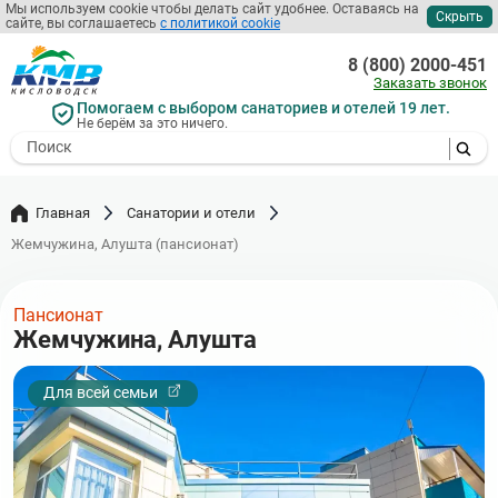
Перейти
Мы используем cookie чтобы делать сайт удобнее. Оставаясь на
Скрыть
сайте, вы соглашаетесь
с политикой cookie
к
основному
8 (800) 2000-451
содержанию
Заказать звонок
Помогаем с выбором санаториев и отелей 19 лет.
Не берём за это ничего.
- I agree to the processing of my
personal data
Главная
Санатории и отели
Жемчужина, Алушта (пансионат)
Пансионат
Жемчужина, Алушта
Для всей семьи