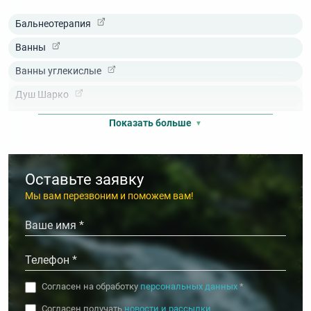
Ринит
Бальнеотерапия
Синдром хронической усталости (миалгический энцефаломиели
Ванны
Синусит
Ванны углекислые
Сколиоз (нарушения осанки)
Душ Шарко
Фарингит
Души лечебные
Показать больше
Прессотерапия (Лимфопрессотерапия)
Светолечение
Оставьте заявку
Спелеотерапия (Соляная пещера, Спелеокамера)
Мы вам перезвоним и поможем вам!
Термотерапия (теплолечение)
Ультразвуковая терапия (Тонзиллор)
Ультрафиолетовое облучение (УФО)
Согласен на обработку
персональных данных
*
Согласен получать
новости и рассылки