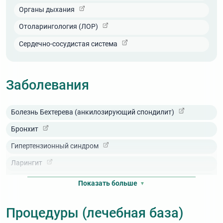
аквапарков и многое другое. Туры регулярно
обновляются, экскурсионную программу следует
Органы дыхания
И разумеется, прекрасно отдохнуть можно на
уточнять у работников экскурсионной службы
пляже у моря, который находится от отеля на
пансионата.
Отоларингология (ЛОР)
расстоянии всего лишь 800 метров.
Сердечно-сосудистая система
Заболевания
Болезнь Бехтерева (анкилозирующий спондилит)
Бронхит
Гипертензионный синдром
Ларингит
Невроз (неврастения)
Показать больше
Остеохондроз
Процедуры (лечебная база)
Полиартрит (полиартроз, полиостеоартроз)