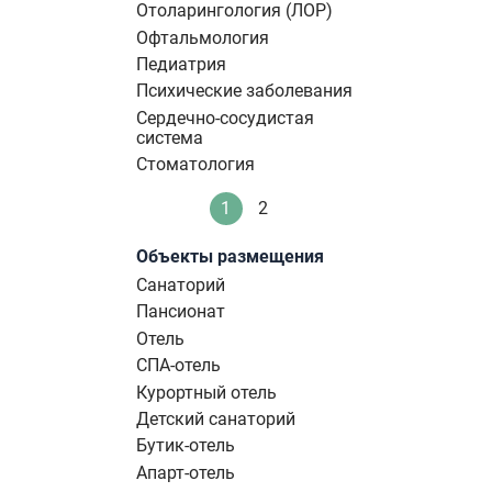
Отоларингология (ЛОР)
Офтальмология
Педиатрия
Психические заболевания
Сердечно-сосудистая
система
Стоматология
Нумерация
1
2
Текущая
Стандартное
страниц
страница
Объекты размещения
Санаторий
Пансионат
Отель
СПА-отель
Курортный отель
Детский санаторий
Бутик-отель
Апарт-отель