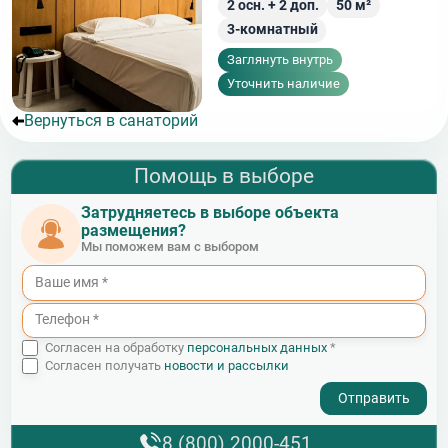
2
осн. +
2
доп.
50
м²
3-комнатный
Заглянуть внутрь
Уточнить наличие
Вернуться в санаторий
Помощь в выборе
Затрудняетесь в выборе объекта
размещения?
Мы поможем вам с выбором
Согласен на обработку
персональных данных
*
Согласен получать
новости и рассылки
- I agree to the processing of my personal data
8 (800) 2000-451