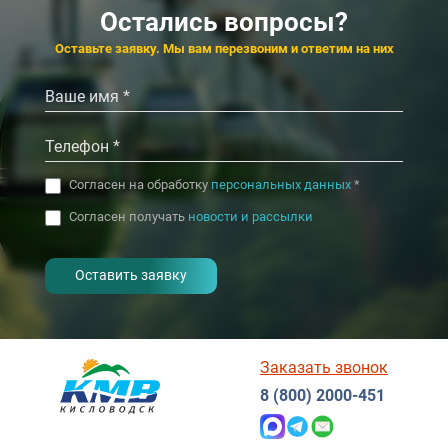
Виктория
Березка
Остались вопросы?
4.3
4.5
4.3
4.8
Евпатория
Ессентуки
Оставьте заявку. Мы вам перезвоним и ответим на них
‹
‹
›
›
Согласен на обработку
персональных данных
*
Согласен получать
новости и рассылки
- I agree to the processing of my
personal data
Заказать звонок
8 (800) 2000-451