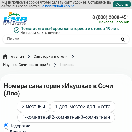
Перейти
Мы используем cookie чтобы делать сайт удобнее. Оставаясь на
Скрыть
сайте, вы соглашаетесь
с политикой cookie
к
основному
8 (800) 2000-451
содержанию
Заказать звонок
Помогаем с выбором санаториев и отелей 19 лет.
Не берём за это ничего.
- I agree to the processing of my
personal data
Главная
Санатории и отели
Ивушка, Сочи (санаторий)
Номера
Номера санатория «Ивушка» в Сочи
(Лоо)
2-местный
1 доп. место
2 доп. места
1-комнатный
2-комнатный
3-комнатный
Недорогие
Дорогие