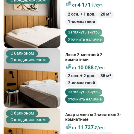
С кондиционером
4 171
от
₽/сут.
2
осн. +
1
доп.
20
м²
1-комнатный
Заглянуть внутрь
Уточнить наличие
C балконом
Люкс 2-местный 2-
комнатный
С кондиционером
10 088
от
₽/сут.
2
осн. +
2
доп.
35
м²
2-комнатный
Заглянуть внутрь
Уточнить наличие
C балконом
Апартаменты 2-местные 3-
комнатные
С кондиционером
11 737
от
₽/сут.