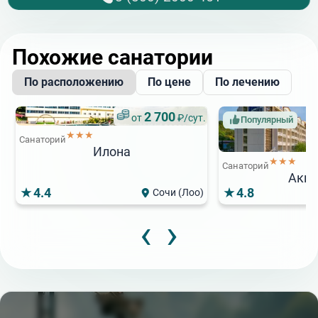
Похожие санатории
По расположению
По цене
По лечению
2 700
от
₽/сут.
Популярный
★★★
Санаторий
Илона
★★★
Санаторий
Акв
4.4
4.8
Сочи (Лоо)
‹
›
1 200
3
от
₽/сут.
от
Популярный
Акция
★★★
Акция
Скидка 15%
Детский санаторий
Санаторий
Чайка
Магадан
3 300
5
от
₽/сут.
от
Санаторий
Санаторий