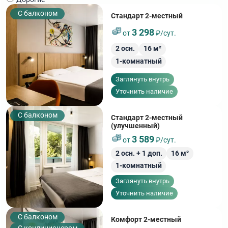
C балконом
Стандарт 2-местный
3 298
от
₽/сут.
2
осн.
16
м²
1-комнатный
Заглянуть внутрь
Уточнить наличие
C балконом
Стандарт 2-местный
(улучшенный)
3 589
от
₽/сут.
2
осн. +
1
доп.
16
м²
1-комнатный
Заглянуть внутрь
Уточнить наличие
C балконом
Комфорт 2-местный