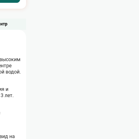
нтр
н высоким
ентре
ой водой.
ия и
3 лет.
с
вид на