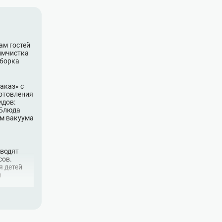
ам гостей
химчистка
уборка
аказ» с
готовления
идов:
 Блюда
ем вакуума
оводят
сов.
я детей
м