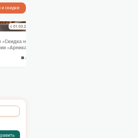
 и скидки
с 01.03.2019 по 27.12.2019
🔥 Скидка 20 %
с 01.07.2018 по 31.07.20
 «Скидка на Детокс» в
Скидка 20% в санатории
ии «Арника» Кисловодск
«Арника» Кисловодск
◼ Акция завершена
◼ Акция заверше