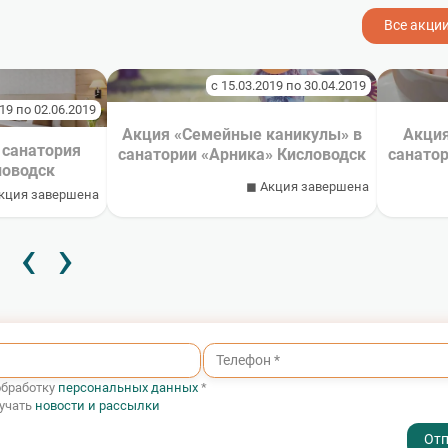
Все акции
с 15.03.2019 по 30.04.2019
019 по 02.06.2019
Акция «Семейные каникулы» в
Акция
 санатория
санатории «Арника» Кисловодск
санатор
ловодск
◼ Акция завершена
кция завершена
‹
›
обработку
персональных данных
*
лучать
новости и рассылки
- I agree to the processing of my personal data