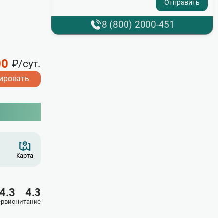
8 (800) 2000-451
00
₽/сут.
ировать
Карта
4.3
4.3
ервис
Питание