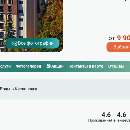
9 9
от
Все фотографии
Заброн
слуги
Фотогалерея
🎁 Акции
Контакты и карта
Отзывы
 Воды
Кисловодск
4.6
4.6
Проживание
Лечение
С