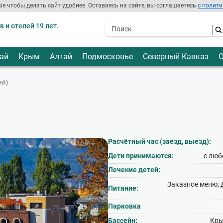
ie чтобы делать сайт удобнее. Оставаясь на сайте, вы соглашаетесь
с полити
 и отелей 19 лет.
- I agree to the processing of my
personal data
ай
Крым
Алтай
Подмосковье
Северный Кавказ
О
ий)
Расчётный час (заезд, выезд):
Дети принимаются:
с люб
Лечение детей:
Заказное меню; 
Питание:
Парковка
Бассейн:
Кры