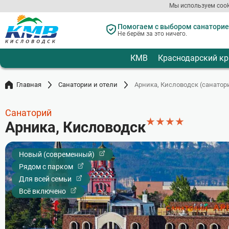
Мы используем cook
Перейти
к
Помогаем с выбором санаториев
Не берём за это ничего.
основному
содержанию
КМВ
Краснодарский кр
Главная
Санатории и отели
Арника, Кисловодск (санатор
Санаторий
★
★
★
★
Арника, Кисловодск
Новый (современный)
Рядом с парком
Для всей семьи
Всё включено