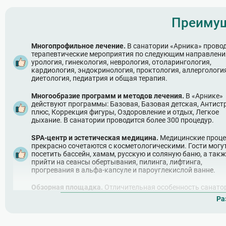
Преимущ
Многопрофильное лечение.
В санатории «Арника» прово
терапевтические мероприятия по следующим направлени
урология, гинекология, неврология, отоларингология,
кардиология, эндокринология, проктология, аллергология
диетология, педиатрия и общая терапия.
Многообразие программ и методов лечения.
В «Арнике»
действуют программы: Базовая, Базовая детская, Антистр
плюс, Коррекция фигуры, Оздоровление и отдых, Легкое
дыхание. В санатории проводится более 300 процедур.
SPA-центр и эстетическая медицина.
Медицинские проц
прекрасно сочетаются с косметологическими. Гости могу
посетить бассейн, хамам, русскую и соляную баню, а такж
прийти на сеансы обертывания, пилинга, лифтинга,
прогревания в альфа-капсуле и пароуглекислой ванне.
Обзорная площадка.
Отличительная особенность санато
«Арника» — это наличие смотрового пространства на кры
Ра
этажного корпуса. Туда можно попасть из номеров и из к
На открытой террасе расположены столики со стульями 
шезлонги.