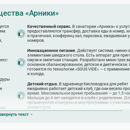
ества «Арники»
дятся
Качественный сервис.
В санатории «Арника» к услуг
ям:
предоставляются трансфер, доставка еды в номер, 
и прачечная, конференц-зал, парковка, ежедневная 
,
номеров.
Инновационное питание.
Действует система «меню-з
элементами шведского стола. Есть аппарат для при
есс-
смузи и омлетная станция. Разработано меню трех в
основное сбалансированное, детское и диетическое.
готовятся по технологии «SOUS VIDE» — с применени
и холода.
едуры
т
Детский отдых.
В здравнице Кисловодска для ребят
е
ежедневно работает детский клуб, где они весело пр
время. Максимальное время пребывания — до 1,5 ча
Малыши до 4 лет находятся в клубе с родителями. Дл
организуются конкурсы и шоу-программы с участие
аниматоров.
рия
ше 9-
звернуть текст
афе.
и