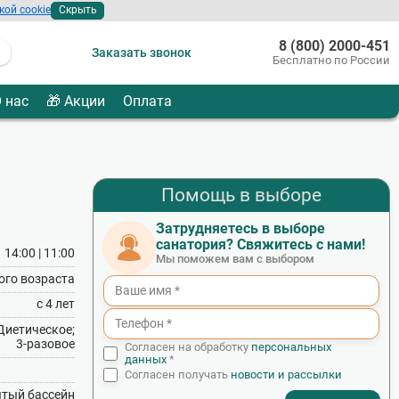
кой cookie
Скрыть
8 (800) 2000-451
Заказать звонок
Бесплатно по России
 нас
🎁 Акции
Оплата
Помощь в выборе
Затрудняетесь в выборе
санатория? Свяжитесь с нами!
14:00 | 11:00
Мы поможем вам с выбором
ого возраста
с 4 лет
Диетическое;
3‑разовое
Согласен на обработку
персональных
данных
*
Согласен получать
новости и рассылки
тый бассейн
- I agree to the processing of my personal data