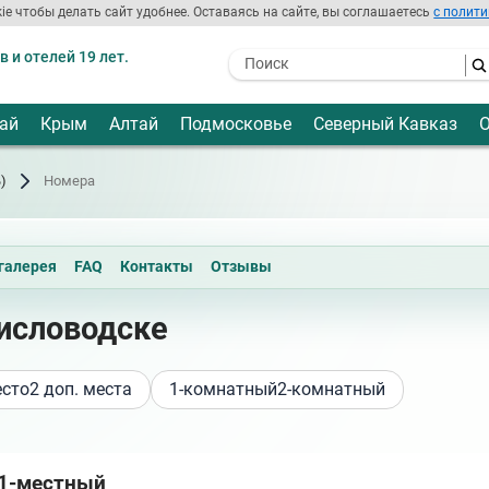
ie чтобы делать сайт удобнее. Оставаясь на сайте, вы соглашаетесь
с полити
 и отелей 19 лет.
- I agree to the processing of my
personal data
ай
Крым
Алтай
Подмосковье
Северный Кавказ
О
)
Номера
галерея
FAQ
Контакты
Отзывы
Кисловодске
есто
2 доп. места
1-комнатный
2-комнатный
 1-местный