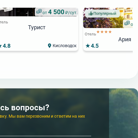
4 500
от
₽/сут.
Популярный
тель
от
Турист
★★★★
Отель
Ария
4.8
4.5
Кисловодск
5 500
от
₽/сут.
ярный
Поп
★★★★
Отель
5 500
от
₽/сут.
Курортный
★
★
Отель
Панорама
4.8
4.8
Кисловодск
Ессентуки
сь вопросы?
вку. Мы вам перезвоним и ответим на них