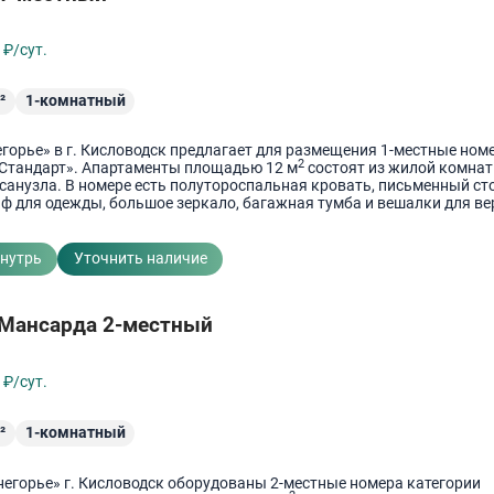
0
₽/сут.
²
1-комнатный
горье» в г. Кисловодск предлагает для размещения 1-местные ном
2
«Стандарт». Апартаменты площадью 12 м
состоят из жилой комнат
санузла. В номере есть полутороспальная кровать, письменный ст
аф для одежды, большое зеркало, багажная тумба и вешалки для ве
внутрь
Уточнить наличие
 Мансарда 2-местный
0
₽/сут.
²
1-комнатный
негорье» г. Кисловодск оборудованы 2-местные номера категории