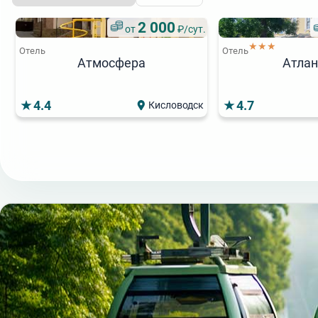
2 000
от
₽/сут.
★★★
Отель
Отель
Атмосфера
Атлан
4.4
4.7
Кисловодск
5 600
от
₽/сут.
★★★
★★★
Отель
Отель
Атлантида
4.7
4.8
Кисловодск