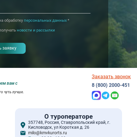
на обработку
персональных данных
*
получать
новости и рассылки
Заказать звонок
аем вам с
8 (800) 2000-451
о чуть лучше.
О туроператоре
357748, Россия, Ставропольский край, г.
Кисловодск, ул Короткая д. 26
milo@kmvkurorts.ru