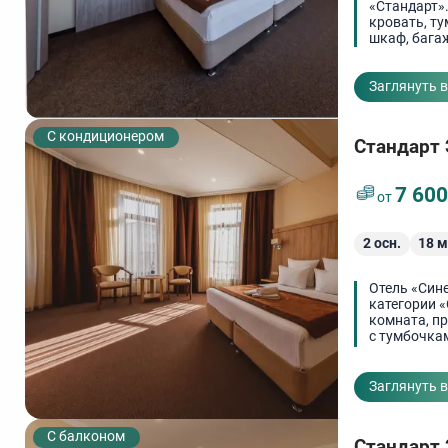
«Стандарт»
кровать, т
шкаф, багаж
Заглянуть 
С кондиционером
Стандарт
7 60
от
2
осн.
18
м
Отель «Син
категории 
комната, п
с тумбочкам
журнальный
Заглянуть 
C балконом
Стандарт