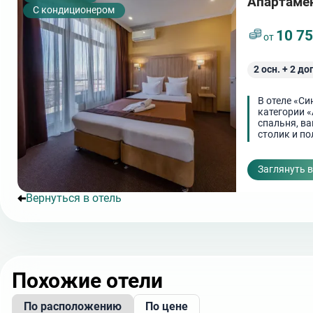
Апартаме
С кондиционером
10 7
от
2
осн. +
2
доп
В отеле «С
категории «
спальня, в
столик и по
микроволно
Заглянуть 
Вернуться в отель
Похожие отели
По расположению
По цене