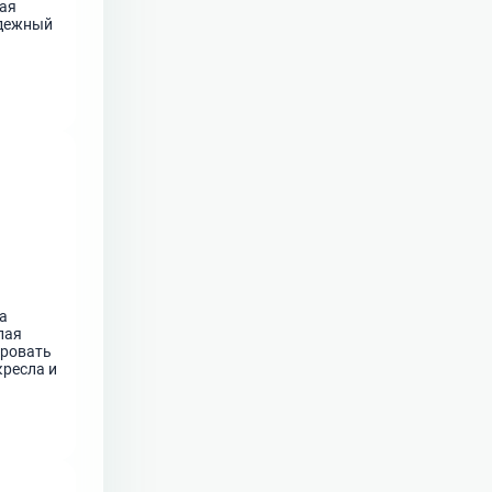
ная
одежный
а
лая
кровать
кресла и