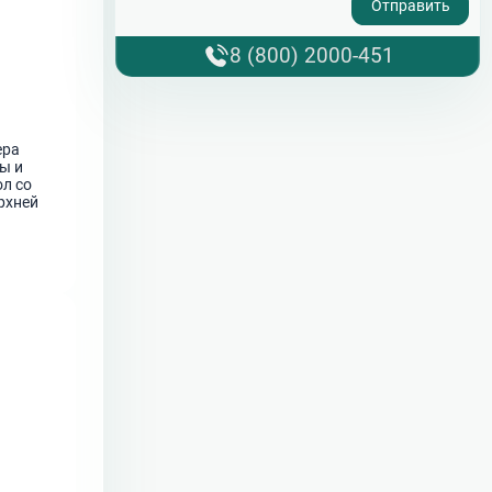
8 (800) 2000-451
ера
ы и
ол со
рхней