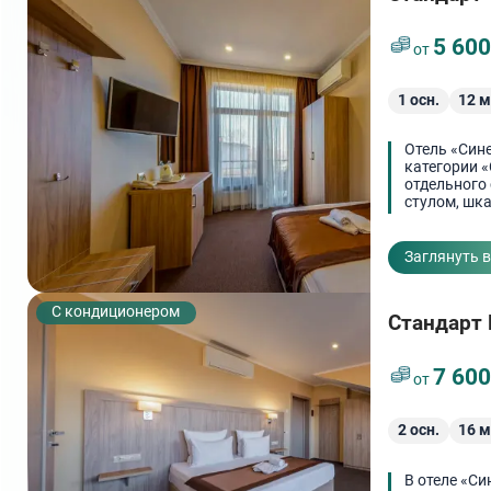
5 60
от
1
осн.
12
м
Отель «Сине
категории 
отдельного 
стулом, шк
одежды.
Заглянуть 
С кондиционером
Стандарт
7 60
от
2
осн.
16
м
В отеле «Си