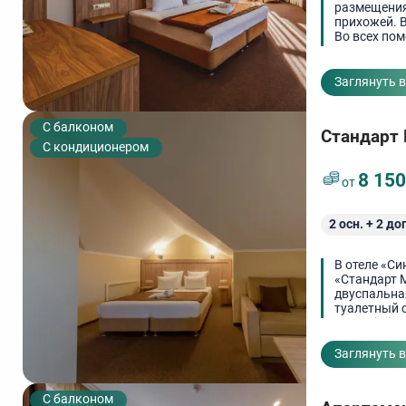
размещения
прихожей. В
Во всех пом
журнальный
Заглянуть 
C балконом
Стандарт
С кондиционером
8 15
от
2
осн. +
2
доп
В отеле «Си
«Стандарт 
двуспальна
туалетный с
сеть Wi-Fi.
Заглянуть 
C балконом