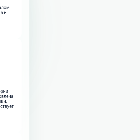
и
алом.
ла и
ории
овлена
чки,
йствует