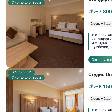
С кондиционером
7 80
от
2
осн. +
1
доп
В отеле «Си
«Стандарт»
4-х отдыха
тумбочки, е
одежды.
Заглянуть 
C балконом
Cтудио Uni
С кондиционером
8 15
от
2
осн. +
2
доп
В отеле «Си