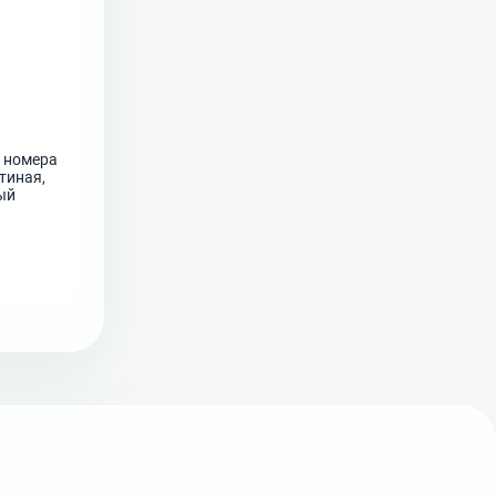
е номера
тиная,
ый