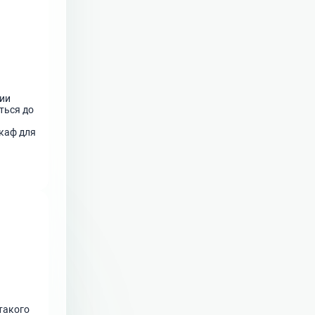
рии
иться до
шкаф для
 такого