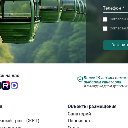
Согласен 
Согласен 
- I agree to the processing of my
personal data
ь на нас
Более 19 лет мы помог
выбором санатория.
И с каждым днём делаем эт
я
Объекты размещения
Санаторий
чный тракт (ЖКТ)
Пансионат
я система
Отель