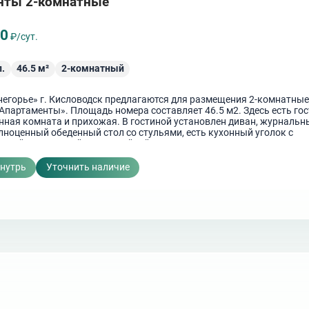
нты 2-комнатные
50
₽/сут.
.
46.5
м²
2-комнатный
инегорье» г. Кисловодск предлагаются для размещения 2-комнатны
Апартаменты». Площадь номера составляет 46.5 м2. Здесь есть гос
анная комната и прихожая. В гостиной установлен диван, журнальн
лноценный обеденный стол со стульями, есть кухонный уголок с
вкой, электрочайником, мойкой и комплектом посуды.
внутрь
Уточнить наличие