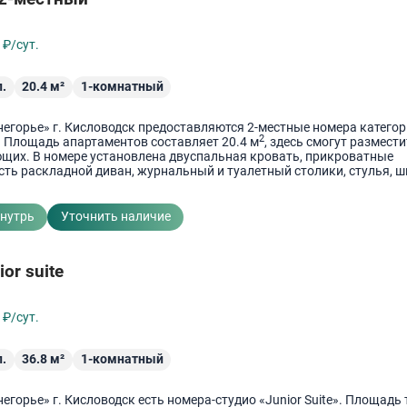
0
₽/сут.
.
20.4
м²
1-комнатный
негорье» г. Кисловодск предоставляются 2-местные номера катего
2
. Площадь апартаментов составляет 20.4 м
, здесь смогут размест
ющих. В номере установлена двуспальная кровать, прикроватные
сть раскладной диван, журнальный и туалетный столики, стулья, 
внутрь
Уточнить наличие
or suite
0
₽/сут.
.
36.8
м²
1-комнатный
негорье» г. Кисловодск есть номера-студио «Junior Suite». Площадь