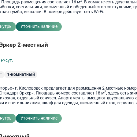
2
. Площадь размещения составляет 16 м
. В комнате есть двуспаль
умбочки, светильники, письменный и обеденный стол со стульями, 
ная тумба, вешалки. В номере действует сеть Wi-Fi.
внутрь
Уточнить наличие
 Эркер 2-местный
0
₽/сут.
²
1-комнатный
егорье» г. Кисловодск предлагает для размещения 2-местные номер
2
«Стандарт Эркер». Площадь номера составляет 18 м
, здесь есть жи
рихожая, отдельный санузел. Апартаменты вмещают двуспальную 
и и светильниками, шкаф для одежды, письменный стол, зеркало, 
 столик.
внутрь
Уточнить наличие
 2-местный