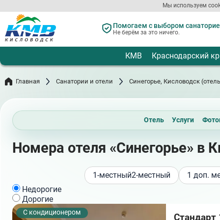
Перейти
Мы используем cook
к
основному
Помогаем с выбором санаториев
содержанию
Не берём за это ничего.
КМВ
Краснодарский кр
Главная
Санатории и отели
Синегорье, Кисловодск (отель
Отель
Услуги
Фото
Номера отеля «Синегорье» в 
1-местный
2-местный
1 доп. м
Недорогие
Дорогие
С кондиционером
Стандарт