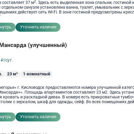
2
 составляет 37 м
. Здесь есть выделенная зона спальни, гостиной 
 отдельном санузле установлена ванна, туалет, умывальник с зерк
ещениях действует сеть Wi-Fi. В зоне гостиной предусмотрены крес
 столик.
внутрь
Уточнить наличие
 Мансарда (улучшенный)
0
₽/сут.
.
23
м²
1-комнатный
негорье» г. Кисловодск предоставляются номера улучшенной катег
Мансарда+». Площадь апартаментов составляет 23 м2. Здесь устан
я кровать и раскладной диван. В номере есть прикроватные тумбо
толик с зеркалом, шкаф для одежды, сейф. Во всех помещениях де
внутрь
Уточнить наличие