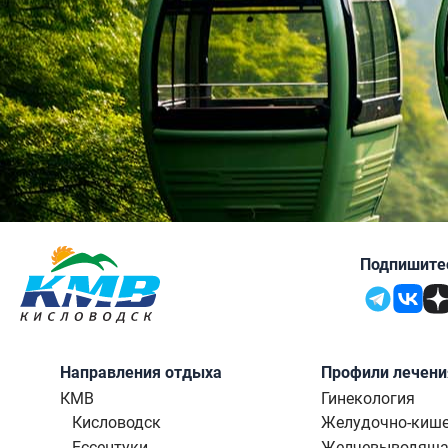
Подпишитес
Направления отдыха
Профили лечени
КМВ
Гинекология
Кисловодск
Желудочно-кише
Ессентуки
Желчевыводяща