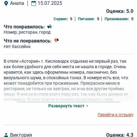
Анапа
15.07.2025
Оценка: 5.0
Сервис:
5
Питание:
5
Проживание:
5
Что понравилось:
Номер, ресторан, город
Что не понравилось:
Нет бассейна
В отеле «Астория» г. Кисловодск отдыхаю не первый раз, так
как более удобного для себя места не нашла в городе. Очень
нравится, как здесь оформлены номера, лаконично, без
визуального шума, в спокойных тонах. В номере есть все, что
может понадобится при проживании. Прекрасное меню в
ресторане, не только на завтрак, но и на все другие приёмы
пищи. Я ела не в отеле всего пару раз, так как была далеко от
гостиницы. В этот приезд я решила не нагружать себя
экскурсиями и просто гуляла по городу, очень живописно,
Развернуть текст
спокойно и хорошо! Единственный момент – в отеле нет
Перейти к отзыву
бассейна или каких-нибудь бань, спа и прочего, а очень
хотелось бы, чтобы можно было поплавать, не покидая для
этого гостиницу! Обязательно приеду в следующем году!
Рекомендую всем любителям расслабленного отдыха!
Виктория
Оценка: 4.3