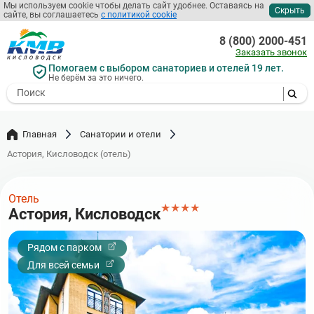
Перейти
Мы используем cookie чтобы делать сайт удобнее. Оставаясь на
Скрыть
сайте, вы соглашаетесь
с политикой cookie
к
основному
8 (800) 2000-451
содержанию
Заказать звонок
Помогаем с выбором санаториев и отелей 19 лет.
Не берём за это ничего.
- I agree to the processing of my
personal data
Главная
Санатории и отели
Астория, Кисловодск (отель)
Отель
★
★
★
★
Астория, Кисловодск
Рядом с парком
Для всей семьи