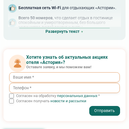
Бесплатная сеть Wi-Fi
для отдыхающих «Астории».
Всего 50 номеров
, что сделает отдых в гостинице
спокойным и умиротворенным, без большого
количества людей вокруг и суеты.
Развернуть текст
Современное оформление
номеров.
Room-service
для тех, кто любит уединение.
Хотите узнать об актуальных акциях
Собственное
экскурсионное бюро
.
отеля «Астория»?
Оставьте заявку, и мы поможем вам!
Согласен на обработку
персональных данных
*
Согласен получать
новости и рассылки
- I agree to the processing of my personal data