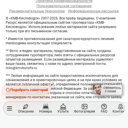
Политика конфиденциальности
Пользовательское соглашение
Рекомендательные технологии
Информационные рассылки
© «КМВ-Кисловодск» 2007-2026. Все права защищены. О компании.
Ресурс является официальным сайтом туроператора «КМВ-
Кисловодск». Использование любых материалов сайта разрешено
только при его письменном согласии.
* Имеются противопоказания для санаторно-курортного лечения.
Необходима консультация специалиста.
** Фото- и видео- материалы, представленные на сайте, созданы
сотрудниками туроператора, либо взяты с официальных ресурсов
объектов размещения. Если размещённые материалы ущемляют
ваши права, свяжитесь с нами по адресу электронной почты
milo@kmvkurorts.ru
*** Любая информация на сайте предоставлена исключительно для
ознакомления и в ориентировочных целях, и ни при каких условиях не
является публичной офертой, определяемой положениями статьи 437
Hide
×
СВЯЖИТЕСЬ
СВЯЖИТЕСЬ
Гражданского кодекса Российской Федерации. За расчётом
button
Подобрать санаторий
С НАМИ
С НАМИ
окончательной стоимости отдыха и способах оплаты обращайтесь к
менеджерам по контактам, указанным на сайте, или отправьте заявку.
≡
Описание
Номера
Услуги
Фотогалерея
FAQ
Контакт