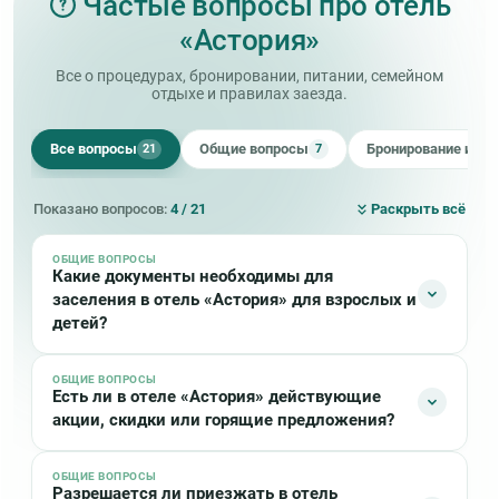
Частые вопросы про отель
«Астория»
Все о процедурах, бронировании, питании, семейном
отдыхе и правилах заезда.
Все вопросы
Общие вопросы
Бронирование и оп
21
7
Показано вопросов:
4 / 21
Раскрыть всё
ОБЩИЕ ВОПРОСЫ
Какие документы необходимы для
заселения в отель «Астория» для взрослых и
детей?
ОБЩИЕ ВОПРОСЫ
Взрослым в «Астории» при себе для заезда
Есть ли в отеле «Астория» действующие
необходимо иметь:
акции, скидки или горящие предложения?
Паспорт
Страховой медицинский полис
ОБЩИЕ ВОПРОСЫ
Сейчас в отеле «Астория» нет актуальных акций или
Разрешается ли приезжать в отель