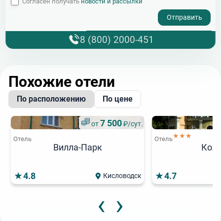
Согласен получать
новости и рассылки
- I agree to the processing of my personal data
8 (800) 2000-451
Похожие отели
По расположению
По цене
7 500
от
₽/сут.
★★★
Отель
Отель
Вилла-Парк
Кол
4.8
4.7
Кисловодск
‹
›