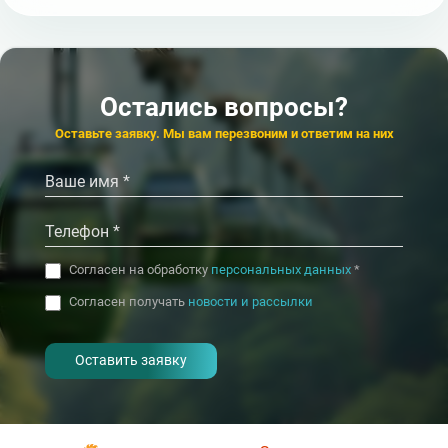
Популярный
Популярный
6 500
6
от
₽/сут.
от
★★★
★★★★
Отель
Отель
Александр
Гранд-отель
4.6
4.6
Кисловодск
К
Остались вопросы?
‹
›
Оставьте заявку. Мы вам перезвоним и ответим на них
Согласен на обработку
персональных данных
*
Согласен получать
новости и рассылки
- I agree to the processing of my
personal data