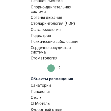
Нервная система
Опорно-двигательная
система
Органы дыхания
Отоларингология (ЛОР)
Офтальмология
Педиатрия
Психические заболевания
Сердечно-сосудистая
система
Стоматология
Нумерация
1
2
Текущая
Стандартное
страниц
страница
Объекты размещения
Санаторий
Пансионат
Отель
СПА-отель
Курортный отель