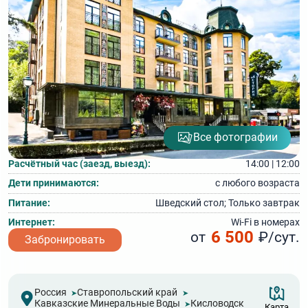
Все фотографии
Расчётный час (заезд, выезд):
14:00 | 12:00
Дети принимаются:
с любого возраста
Питание:
Шведский стол; Только завтрак
Интернет:
Wi‑Fi в номерах
6 500
от
₽/сут.
Забронировать
Россия
Ставропольский край
Кавказские Минеральные Воды
Кисловодск
Карта