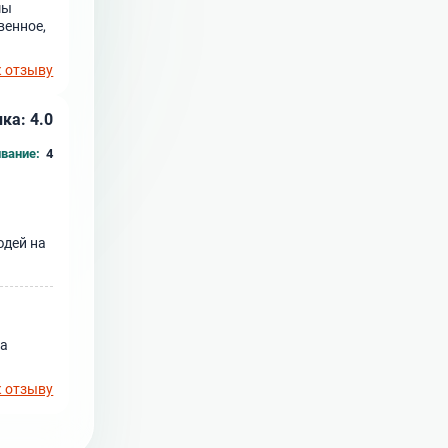
мы
венное,
к отзыву
ка: 4.0
вание:
4
юдей на
да
к отзыву