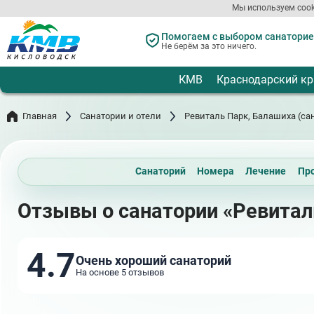
Перейти
Мы используем cook
к
основному
Помогаем с выбором санаториев
содержанию
Не берём за это ничего.
КМВ
Краснодарский кр
Главная
Санатории и отели
Ревиталь Парк, Балашиха (са
Санаторий
Номера
Лечение
Пр
Отзывы о санатории «Ревитал
4.7
Очень хороший санаторий
На основе 5 отзывов