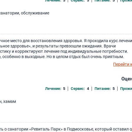
Лечение:
5
Сервис:
5
Питание:
5
Прожи
санатории, обслуживание
чное место для восстановления здоровья. Я проходила курс лечени
ьное здоровье», и результаты превзошли ожидания. Врачи
стику и корректируют лечение под индивидуальные потребности.
, особенно в выходные. Но в целом отдых был очень приятным.
Перейти 
Оцен
Лечение:
5
Сервис:
4
Питание:
5
Прожи
н, хамам
ть о санатории «Ревиталь Парк» в Подмосковье, который оставил 