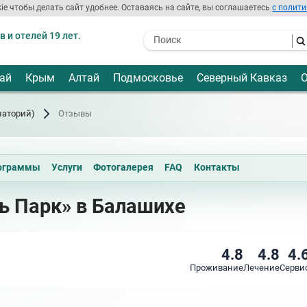
ie чтобы делать сайт удобнее. Оставаясь на сайте, вы соглашаетесь
с полити
 и отелей 19 лет.
- I agree to the processing of my
personal data
ай
Крым
Алтай
Подмосковье
Северный Кавказ
О
наторий)
Отзывы
ограммы
Услуги
Фотогалерея
FAQ
Контакты
ь Парк» в Балашихе
4.8
4.8
4.
Проживание
Лечение
Серви