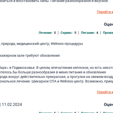
биться и восстановить силы. Питание разнообразное и вкусное.
Перейти 
Оцен
Лечение:
5
Сервис:
5
Питание:
4
Прожи
 природа, медицинский центр, Welness-процедуры
нажерном зале требуют обновления
арк» в Подмосковье. В целом, впечатление неплохое, но есть неко
отелось бы больше разнообразия в меню питания и обновления
ирода вокруг действительно прекрасная, а прогулки на свежем возд
нальное лечение. Шикарное СПА и Welness-центр. Возможно, прие
Перейти 
11.02.2024
Оцен