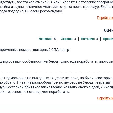
тдохнуть, восстановить силы. Очень нравятся авторские програм
ссейна и сауны - отличное место для отдыха после процедур. Единст
ногда подводил. В целом, рекомендую!
Перейти 
Оцен
Лечение:
4
Сервис:
4
Питание:
4
Прожи
овременные номера, шикарный СПА-центр
ад вкусовыми особенностями блюд нужно еще поработать, много л
 в Подмосковье на выходных. В целом неплохо, но были некоторые
о убрано. Питание разнообразное, но некоторые блюда не всегда
уры оставили приятное впечатление, но было много людей, и иног
 интересное, но есть над чем поработать.
Перейти 