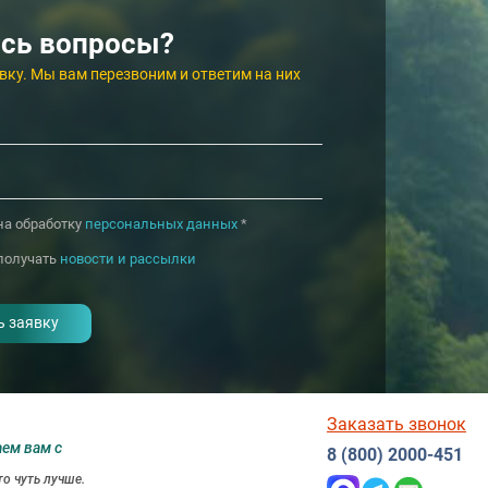
8 500
от
₽/сут.
от
10 000
₽/сут.
7 400
★★★★★
от
₽/сут.
4.4
4.7
Витязево
Сочи (Хоста)
Санаторий
сь вопросы?
Парк Шафран
★★★★★
Источник
вку. Мы вам перезвоним и ответим на них
4.6
4.5
Ессентуки
Ессентуки
на обработку
персональных данных
*
получать
новости и рассылки
Заказать звонок
аем вам с
8 (800) 2000-451
о чуть лучше.