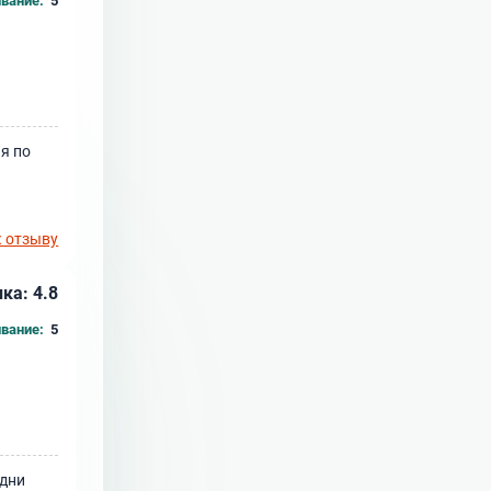
вание:
5
я по
к отзыву
ка: 4.8
вание:
5
одни