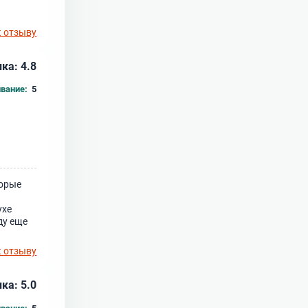
к отзыву
ка: 4.8
вание:
5
торые
ухе
ду еще
к отзыву
ка: 5.0