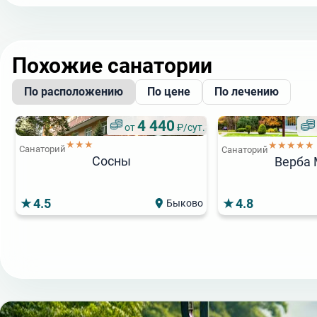
Похожие санатории
По расположению
По цене
По лечению
4 440
от
₽/сут.
★★★
★★★★★
Санаторий
Санаторий
Сосны
Верба
4.5
4.8
Быково
9 900
от
₽/сут.
Популярный
Популя
★★★★
★
Санаторий
4 080
Санаторий
от
₽/сут.
Арника
★★★
★
Санаторий
Санаторий