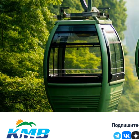
Таврия
4.7
4.8
Евпатория
4.4
4.7
Кисловодск
Подпишитес