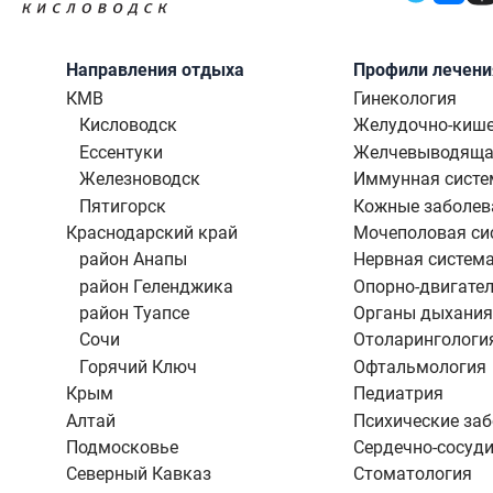
Направления отдыха
Профили лечени
КМВ
Гинекология
Кисловодск
Желудочно-кише
Ессентуки
Желчевыводяща
Железноводск
Иммунная систе
Пятигорск
Кожные заболев
Краснодарский край
Мочеполовая си
район Анапы
Нервная систем
район Геленджика
Опорно-двигател
район Туапсе
Органы дыхания
Сочи
Отоларингологи
Горячий Ключ
Офтальмология
Крым
Педиатрия
Алтай
Психические за
Подмосковье
Сердечно-сосуди
Северный Кавказ
Стоматология