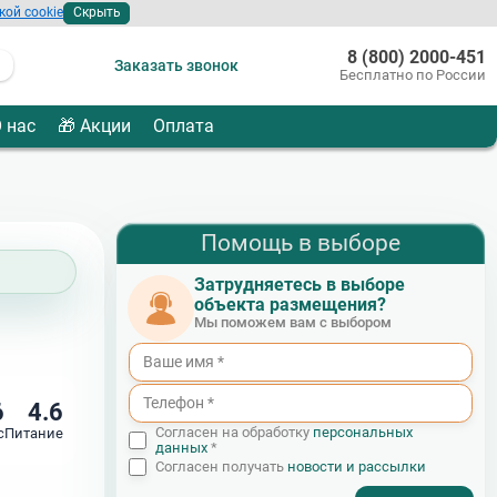
кой cookie
Скрыть
8 (800) 2000-451
Заказать звонок
Бесплатно по России
 нас
🎁 Акции
Оплата
Помощь в выборе
Затрудняетесь в выборе
объекта размещения?
Мы поможем вам с выбором
6
4.6
Согласен на обработку
персональных
с
Питание
данных
*
Согласен получать
новости и рассылки
- I agree to the processing of my personal data