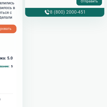
делились
вилось в
8 (800) 2000-451
ться с
делали
ировать
ка: 5.0
вание:
5
и