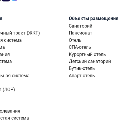
я
Объекты размещения
Санаторий
чный тракт (ЖКТ)
Пансионат
я система
Отель
ма
СПА-отель
ания
Курортный отель
стема
Детский санаторий
а
Бутик-отель
ьная система
Апарт-отель
я (ЛОР)
болевания
стая система