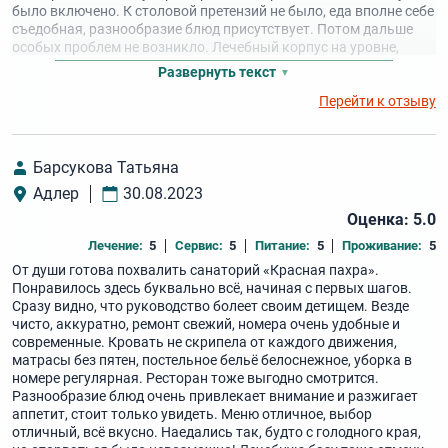
было включено. К столовой претензий не было, еда вполне себе
съедобная, разнообразие блюд присутствует. Потом дальше
особых проблем не возникло. Лечебный корпус на уровне,
персонал хороший, профессиональный. В целом пойдёт.
Развернуть текст
Перейти к отзыву
Барсукова Татьяна
Адлер
30.08.2023
Оценка: 5.0
Лечение:
5
Сервис:
5
Питание:
5
Проживание:
5
От души готова похвалить санаторий «Красная пахра».
Понравилось здесь буквально всё, начиная с первых шагов.
Сразу видно, что руководство болеет своим детищем. Везде
чисто, аккуратно, ремонт свежий, номера очень удобные и
современные. Кровать не скрипела от каждого движения,
матрасы без пятен, постельное бельё белоснежное, уборка в
номере регулярная. Ресторан тоже выгодно смотрится.
Разнообразие блюд очень привлекает внимание и разжигает
аппетит, стоит только увидеть. Меню отличное, выбор
отличный, всё вкусно. Наедались так, будто с голодного края,