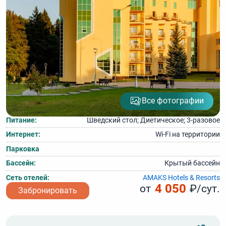
Все фотографии
Питание:
Шведский стол; Диетическое; 3‑разовое
Интернет:
Wi‑Fi на территории
Парковка
Бассейн:
Крытый бассейн
Сеть отелей:
AMAKS Hotels & Resorts
4 050
от
₽/сут.
Забронировать