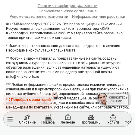
Политика конфиденциальности
Пользовательское соглашение
Рекомендательные технологии
Информационные рассылки
© «КМВ-Кисловодск» 2007-2026. Все права защищены. О компании.
Ресурс является официальным сайтом туроператора «КМВ-
Кисловодск». Использование любых материалов сайта разрешено
только при его письменном согласии.
* Имеются противопоказания для санаторно-курортного лечения.
Необходима консультация специалиста.
** Фото- и видео- материалы, представленные на сайте, созданы
сотрудниками туроператора, либо взяты с официальных ресурсов
объектов размещения. Если размещённые материалы ущемляют
ваши права, свяжитесь с нами по адресу электронной почты
milo@kmvkurorts.ru
*** Любая информация на сайте предоставлена исключительно для
ознакомления и в ориентировочных целях, и ни при каких условиях не
является публичной офертой, определяемой положениями статьи 437
Hide
×
СВЯЖИТЕСЬ
СВЯЖИТЕСЬ
Гражданского кодекса Российской Федерации. За расчётом
button
Подобрать санаторий
С НАМИ
С НАМИ
окончательной стоимости отдыха и способах оплаты обращайтесь к
менеджерам по контактам, указанным на сайте, или отправьте заявку.
≡
Описание
Номера
Лечение
Программы
Услуги
Фотог