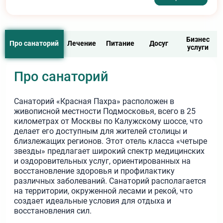
Семейный отдых.
Условия для отдыха с детьми,
включая детские площадки и развлекательные
программы.
Бизнес
Транспортная доступность
. Удобное расположение и
Про санаторий
Лечение
Питание
Досуг
услуги
легкий доступ к санаторию из Москвы.
Про санаторий
Санаторий «Красная Пахра» расположен в
живописной местности Подмосковья, всего в 25
километрах от Москвы по Калужскому шоссе, что
делает его доступным для жителей столицы и
близлежащих регионов. Этот отель класса «четыре
звезды» предлагает широкий спектр медицинских
и оздоровительных услуг, ориентированных на
восстановление здоровья и профилактику
различных заболеваний. Санаторий располагается
на территории, окруженной лесами и рекой, что
создает идеальные условия для отдыха и
восстановления сил.