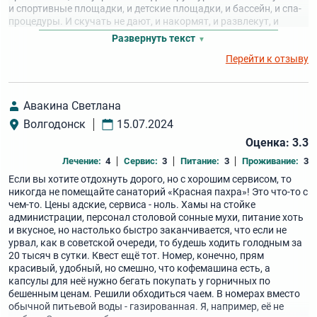
и спортивные площадки, и детские площадки, и бассейн, и спа-
процедуры. И скучать не дают, и накормят, и развлекут, и
полечат. Так что смело рекомендую!
Развернуть текст
Перейти к отзыву
Авакина Светлана
Волгодонск
15.07.2024
Оценка: 3.3
Лечение:
4
Сервис:
3
Питание:
3
Проживание:
3
Если вы хотите отдохнуть дорого, но с хорошим сервисом, то
никогда не помещайте санаторий «Красная пахра»! Это что-то с
чем-то. Цены адские, сервиса - ноль. Хамы на стойке
администрации, персонал столовой сонные мухи, питание хоть
и вкусное, но настолько быстро заканчивается, что если не
урвал, как в советской очереди, то будешь ходить голодным за
20 тысяч в сутки. Квест ещё тот. Номер, конечно, прям
красивый, удобный, но смешно, что кофемашина есть, а
капсулы для неё нужно бегать покупать у горничных по
бешенным ценам. Решили обходиться чаем. В номерах вместо
обычной питьевой воды - газированная. Я, например, её не