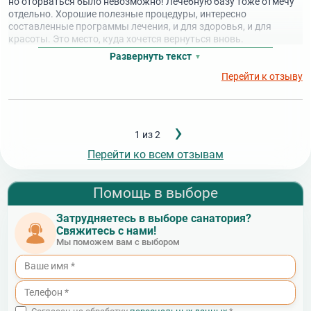
но оторваться было невозможно! Лечебную базу тоже отмечу
отдельно. Хорошие полезные процедуры, интересно
составленные программы лечения, и для здоровья, и для
красоты. Это место, куда хочется вернуться вновь.
Развернуть текст
Перейти к отзыву
Следующ
›
Нумерация
1 из 2
страница
страниц
Перейти ко всем отзывам
Помощь в выборе
Затрудняетесь в выборе санатория?
Свяжитесь с нами!
Мы поможем вам с выбором