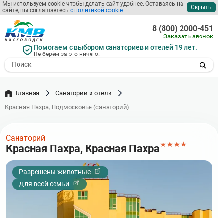
Перейти
Мы используем cookie чтобы делать сайт удобнее. Оставаясь на
Скрыть
сайте, вы соглашаетесь
с политикой cookie
к
основному
8 (800) 2000-451
содержанию
Заказать звонок
Помогаем с выбором санаториев и отелей 19 лет.
Не берём за это ничего.
- I agree to the processing of my
personal data
Главная
Санатории и отели
Красная Пахра, Подмосковье (санаторий)
Санаторий
★
★
★
★
Красная Пахра, Красная Пахра
Разрешены животные
Для всей семьи