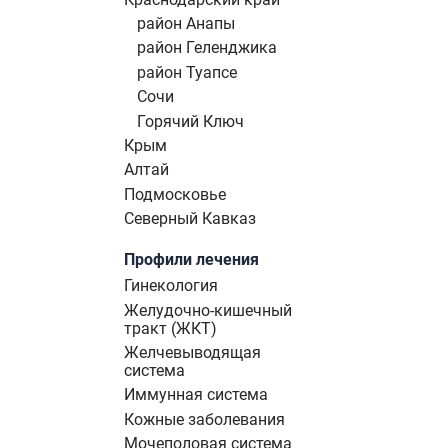
район Анапы
район Геленджика
район Туапсе
Сочи
Горячий Ключ
Крым
Алтай
Подмосковье
Северный Кавказ
Профили лечения
Гинекология
Желудочно-кишечный
тракт (ЖКТ)
Желчевыводящая
система
Иммунная система
Кожные заболевания
Мочеполовая система