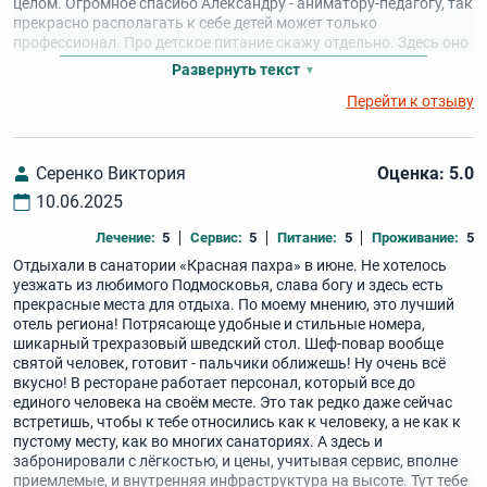
целом. Огромное спасибо Александру - аниматору-педагогу, так
прекрасно располагать к себе детей может только
профессионал. Про детское питание скажу отдельно. Здесь оно
прекрасное. Вообще не переживали с супругой, чем накопить
Развернуть текст
даже младшего малоежку. Лупил всё, повторяя за старшим.
Перейти к отзыву
Мы просто отдохнули душой в столовой. К тому же спокойно и
без лишних нервов выделили детскую кроватку в номер и
постельку. Поэтому мы просто готовы петь дифирамбы этому
отелю.
Серенко Виктория
Оценка: 5.0
10.06.2025
Лечение:
5
Сервис:
5
Питание:
5
Проживание:
5
Отдыхали в санатории «Красная пахра» в июне. Не хотелось
уезжать из любимого Подмосковья, слава богу и здесь есть
прекрасные места для отдыха. По моему мнению, это лучший
отель региона! Потрясающе удобные и стильные номера,
шикарный трехразовый шведский стол. Шеф-повар вообще
святой человек, готовит - пальчики оближешь! Ну очень всё
вкусно! В ресторане работает персонал, который все до
единого человека на своём месте. Это так редко даже сейчас
встретишь, чтобы к тебе относились как к человеку, а не как к
пустому месту, как во многих санаториях. А здесь и
забронировали с лёгкостью, и цены, учитывая сервис, вполне
приемлемые, и внутренняя инфраструктура на высоте. Тут тебе