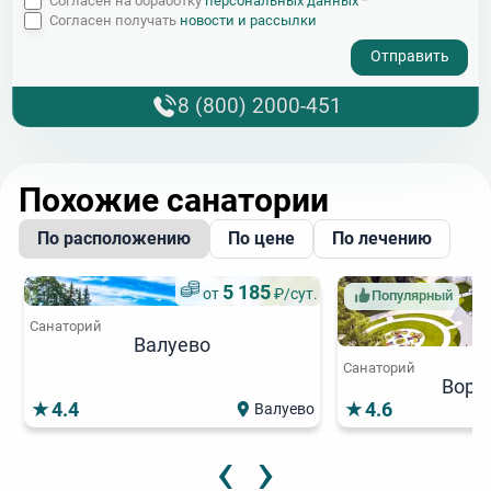
Согласен на обработку
персональных данных
*
Согласен получать
новости и рассылки
- I agree to the processing of my personal data
8 (800) 2000-451
Похожие санатории
По расположению
По цене
По лечению
5 185
от
₽/сут.
Популярный
Санаторий
Валуево
Санаторий
Воро
4.4
4.6
Валуево
‹
›