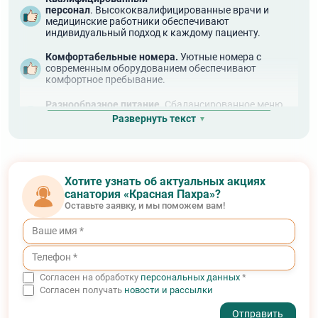
персонал
. Высококвалифицированные врачи и
медицинские работники обеспечивают
индивидуальный подход к каждому пациенту.
Комфортабельные номера.
Уютные номера с
современным оборудованием обеспечивают
комфортное пребывание.
Разнообразное питание.
Сбалансированное меню
разработано диетологами с учетом индивидуальных
Развернуть текст
потребностей гостей.
Чистый воздух и природа
. Расположение «Красной
Пахры» в живописной местности Подмосковья
способствует оздоровлению и расслаблению.
Хотите узнать об актуальных акциях
санатория «Красная Пахра»?
Развлекательные мероприятия.
Культурные
Оставьте заявку, и мы поможем вам!
события, мастер-классы и экскурсии позволяют
разнообразить досуг.
Спортивные активности
. Возможность заниматься
спортом на свежем воздухе, включая прогулки, йогу
и фитнес.
Согласен на обработку
персональных данных
*
Согласен получать
новости и рассылки
Курсы по восстановлению здоровья.
Программы по
реабилитации после болезней и восстановлению сил.
- I agree to the processing of my personal data