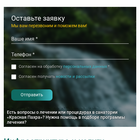
Специализированная лечебная Будь здоров,
Оставьте заявку
малыш
Мы вам перезвоним и поможем вам!
от
7
до
21
дней
Цена по запросу
от
4
до
9
лет
Специализированная лечебная Здоровая
юность
Согласен на обработку
персональных данных
*
от
7
до
21
дней
Цена по запросу
от
9
до
18
лет
Согласен получать
новости и рассылки
- I agree to the processing of my
personal data
Специализированная лечебная Здоровое
сердце
от
7
до
11
дней
Есть вопросы о лечении или процедурах в санатории
Цена по запросу
от
18
лет
«Красная Пахра»? Нужна помощь в подборе программы
лечения?
Специализированная лечебная Золотой