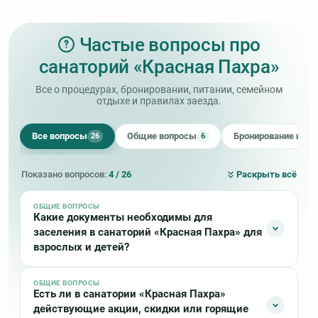
Частые вопросы про
санаторий «Красная Пахра»
Все о процедурах, бронировании, питании, семейном
отдыхе и правилах заезда.
Все вопросы
Общие вопросы
Бронирование и оп
26
6
Показано вопросов:
4 / 26
Раскрыть всё
ОБЩИЕ ВОПРОСЫ
Какие документы необходимы для
заселения в санаторий «Красная Пахра» для
взрослых и детей?
ОБЩИЕ ВОПРОСЫ
Взрослым в «Красной Пахре» при себе для заезда
Есть ли в санатории «Красная Пахра»
необходимо иметь:
действующие акции, скидки или горящие