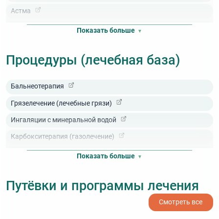
Астма
Атеросклероз
Показать больше
Болезнь Бехтерева (анкилозирующий спондилит)
Процедуры (лечебная база)
Бронхит
Гипертония
Бальнеотерапия
Инфаркт миокарда
Грязелечение (лечебные грязи)
Ишемическая болезнь сердца
Ингаляции с минеральной водой
Кардиомиопатия
Карбокситерапия (газолечение)
Мигрень
Кислородный коктейль
Показать больше
Невралгия (нейропатия)
Климатотерапия
Неврит
Путёвки и программы лечения
ЛФК (лечебная физкультура)
Невроз (неврастения)
Смотреть все
Массаж
Остеоартроз