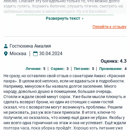
люблю. Спасает эту богадельню только то, что можно долго
ходить гулять. Кормить белочек, слушать птичек, смотреть на
забавных зверушек в мини-зоопарке. Ну и в бассейне
поплавать можно оказалось без проблем. В общем, решайте
Развернуть текст
сами, посещать этот санаторий или нет.
Перейти к отзыву
Гостюхина Амалия
Москва
30.04.2024
Оценка: 4.3
Лечение:
5
Сервис:
3
Питание:
5
Проживание:
4
Не сразу, но оставляю свой отзыв о санатории Амакс «Красная
пахра». В целом всё неплохо, если не вдаваться в подробности.
Например, минусом я бы назвала долгое заселение. Много
народу, довольно душно в помещении, большая очередь.
Стояли и ждали своей минут сорок. Уже были мысли плюнуть и
сделать возврат брони, но один из стоящих с нами гостей
сказал, что с возвратом могут возникнуть проблемы. Решили
не рисковать, раз уж все-таки приехали. В итоге, ключи-то
получили, но оказалось, что номер ещё даже не убран. Якобы у
них всего одна горничная на этаж и она не успевает. Ещё ждали
полтора часа, пока уборка пройдёт. Хорошо хоть питание уже