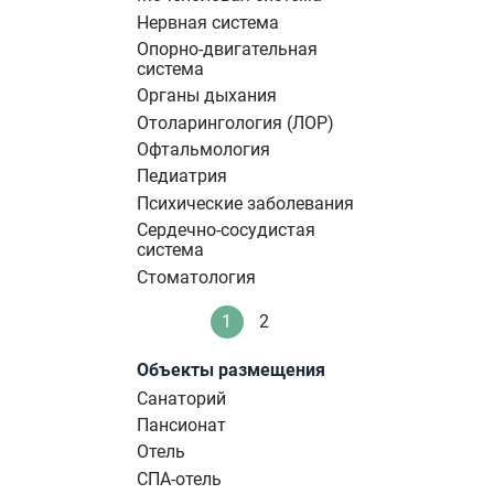
Нервная система
Опорно-двигательная
система
Органы дыхания
Отоларингология (ЛОР)
Офтальмология
Педиатрия
Психические заболевания
Сердечно-сосудистая
система
Стоматология
Нумерация
1
2
Текущая
Стандартное
страниц
страница
Объекты размещения
Санаторий
Пансионат
Отель
СПА-отель