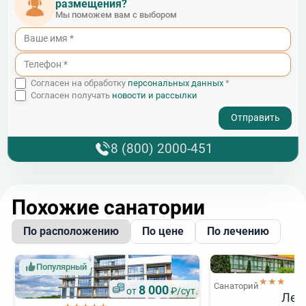
размещения?
Мы поможем вам с выбором
Согласен на обработку
персональных данных
*
Согласен получать
новости и рассылки
- I agree to the processing of my personal data
8 (800) 2000-451
Похожие санатории
По расположению
По цене
По лечению
Популярный
★★★
Санаторий
8 000
от
₽/сут.
Лес