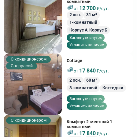
комнатный
12 700
от
₽/сут.
2
осн.
31
м²
1-комнатный
Корпус А,
Корпус Б
Заглянуть внутрь
Уточнить наличие
С кондиционером
Cottage
С террасой
17 840
от
₽/сут.
2
осн.
60
м²
3-комнатный
Коттеджи
Заглянуть внутрь
Уточнить наличие
С кондиционером
Комфорт 2-местный 1-
комнатный
17 840
от
₽/сут.