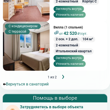
2-комнатный
Корпус С
Заглянуть внутрь
Уточнить наличие
С кондиционером
Вилла (1 спальня)
С террасой
42 520
от
₽/сут.
2
осн. +
2
доп.
104
м²
2-комнатный
Итальянский квартал
Заглянуть внутрь
Уточнить наличие
Следующ
›
Нумерация
1 из 2
страница
страниц
Вернуться в санаторий
Помощь в выборе
Затрудняетесь в выборе объекта