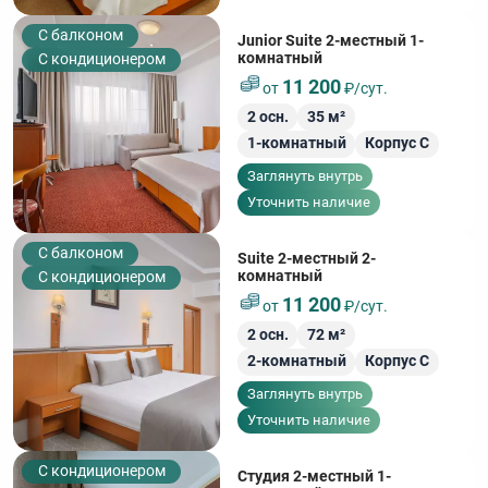
C балконом
Junior Suite 2-местный 1-
комнатный
С кондиционером
11 200
от
₽/сут.
2
осн.
35
м²
1-комнатный
Корпус С
Заглянуть внутрь
Уточнить наличие
C балконом
Suite 2-местный 2-
комнатный
С кондиционером
11 200
от
₽/сут.
2
осн.
72
м²
2-комнатный
Корпус С
Заглянуть внутрь
Уточнить наличие
С кондиционером
Студия 2-местный 1-