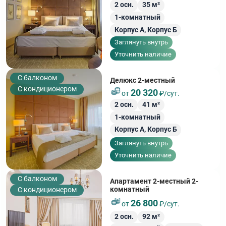
2
осн.
35
м²
1-комнатный
Корпус А,
Корпус Б
Заглянуть внутрь
Уточнить наличие
C балконом
Делюкс 2-местный
С кондиционером
20 320
от
₽/сут.
2
осн.
41
м²
1-комнатный
Корпус А,
Корпус Б
Заглянуть внутрь
Уточнить наличие
C балконом
Апартамент 2-местный 2-
комнатный
С кондиционером
26 800
от
₽/сут.
2
осн.
92
м²