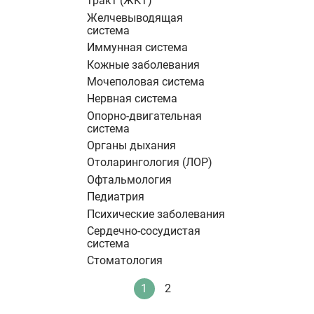
тракт (ЖКТ)
Желчевыводящая
система
Иммунная система
Кожные заболевания
Мочеполовая система
Нервная система
Опорно-двигательная
система
Органы дыхания
Отоларингология (ЛОР)
Офтальмология
Педиатрия
Психические заболевания
Сердечно-сосудистая
система
Стоматология
Нумерация
1
2
Текущая
Стандартное
страниц
страница