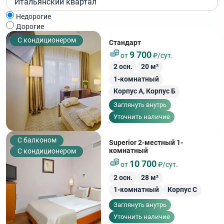
Итальянский квартал
Недорогие
Дорогие
С кондиционером
Стандарт
9 700
от
₽/сут.
2
осн.
20
м²
1-комнатный
Корпус А,
Корпус Б
Заглянуть внутрь
Уточнить наличие
C балконом
Superior 2-местный 1-
комнатный
С кондиционером
10 700
от
₽/сут.
2
осн.
28
м²
1-комнатный
Корпус С
Заглянуть внутрь
Уточнить наличие