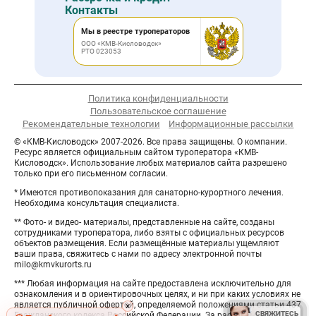
Контакты
Мы в реестре туроператоров
ООО «КМВ-Кисловодск»
РТО 023053
Политика конфиденциальности
Пользовательское соглашение
Рекомендательные технологии
Информационные рассылки
© «КМВ-Кисловодск» 2007-2026. Все права защищены. О компании.
Ресурс является официальным сайтом туроператора «КМВ-
Кисловодск». Использование любых материалов сайта разрешено
только при его письменном согласии.
* Имеются противопоказания для санаторно-курортного лечения.
Необходима консультация специалиста.
** Фото- и видео- материалы, представленные на сайте, созданы
сотрудниками туроператора, либо взяты с официальных ресурсов
объектов размещения. Если размещённые материалы ущемляют
ваши права, свяжитесь с нами по адресу электронной почты
milo@kmvkurorts.ru
*** Любая информация на сайте предоставлена исключительно для
ознакомления и в ориентировочных целях, и ни при каких условиях не
является публичной офертой, определяемой положениями статьи 437
Hide
×
СВЯЖИТЕСЬ
СВЯЖИТЕСЬ
Гражданского кодекса Российской Федерации. За расчётом
button