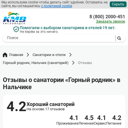
Мы используем cookie чтобы делать сайт удобнее. Оставаясь на
Скрыть
сайте, вы соглашаетесь
с политикой cookie
Перейти
к
8 (800) 2000-451
основному
Заказать звонок
содержанию
Помогаем с выбором санаториев и отелей 19 лет.
Не берём за это ничего.
- I agree to the processing of my
personal data
Главная
Санатории и отели
Горный родник, Нальчик (санаторий)
Отзывы
Отзывы о санатории «Горный родник» в
Нальчике
4.2
Хороший санаторий
На основе 17 отзывов
4.1
4.5
4.1
4.2
Проживание
Лечение
Сервис
Питание