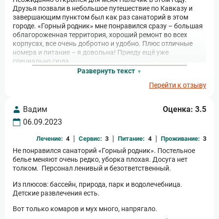
Друзья позвали в небольшое путешествие по Кавказу и
завершающим пунктом был как раз санаторий в этом
городе. «Горный родник» мне понравился сразу – большая
облагороженная территория, хороший ремонт во всех
корпусах, все очень добротно и удобно. Плюс отличные
номера и питание – я довольна! Приеду ещё уже
специально сюда.
Развернуть текст
Перейти к отзыву
Вадим
Оценка: 3.5
06.09.2023
Лечение:
4
Сервис:
3
Питание:
4
Проживание:
3
Не понравился санаторий «Горный родник». Постельное
белье меняют очень редко, уборка плохая. Досуга нет
толком. Персонал ленивый и безответственный.
Из плюсов: бассейн, природа, парк и водолечебница.
Детские развлечения есть.
Вот только комаров и мух много, напрягало.