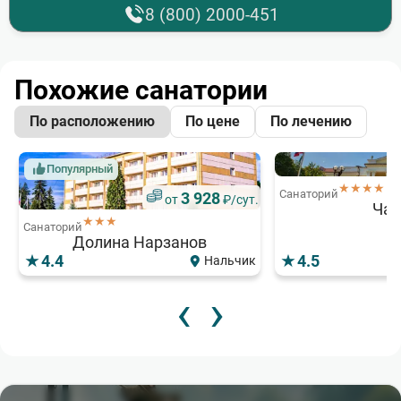
8 (800) 2000-451
Похожие санатории
По расположению
По цене
По лечению
Популярный
★★★★
Санаторий
3 928
от
₽/сут.
Чай
★★★
Санаторий
Долина Нарзанов
4.4
4.5
Нальчик
‹
›
7 500
8 250
4
от
от
₽/сут.
₽/сут.
от
Акция
★★★
★★★★
★★★★
Скидка 15%
Санаторий
Санаторий
Санаторий
Белокуръ
Катунь
Электроника
Популярный