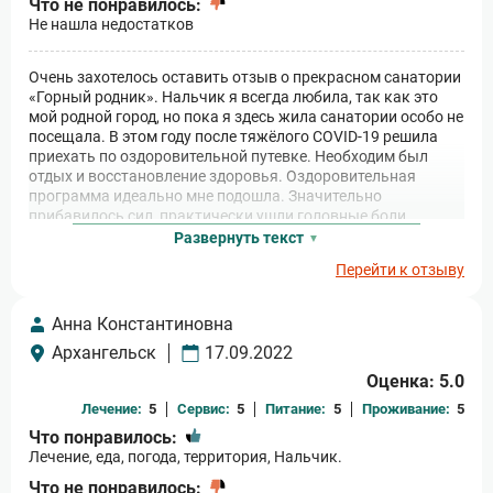
Что не понравилось:
Не нашла недостатков
Очень захотелось оставить отзыв о прекрасном санатории
«Горный родник». Нальчик я всегда любила, так как это
мой родной город, но пока я здесь жила санатории особо не
посещала. В этом году после тяжёлого COVID-19 решила
приехать по оздоровительной путевке. Необходим был
отдых и восстановление здоровья. Оздоровительная
программа идеально мне подошла. Значительно
прибавилось сил, практически ушли головные боли,
которые появились после болезни! Спасибо огромное!
Развернуть текст
Рекомендую санаторий всем, кто нуждается в
Перейти к отзыву
восстановлении после тяжёлой болезни.
Анна Константиновна
Архангельск
17.09.2022
Оценка: 5.0
Лечение:
5
Сервис:
5
Питание:
5
Проживание:
5
Что понравилось:
Лечение, еда, погода, территория, Нальчик.
Что не понравилось: