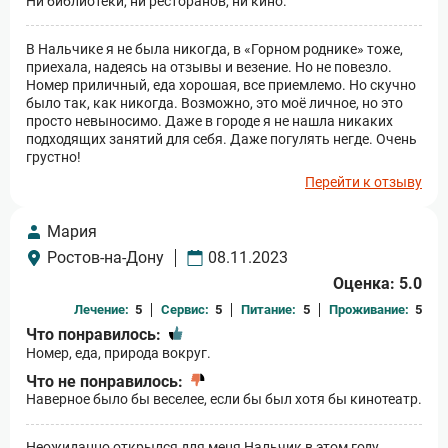
Ни библиотеки, ни ресторанов, ни кино.
В Нальчике я не была никогда, в «Горном роднике» тоже,
приехала, надеясь на отзывы и везение. Но не повезло.
Номер приличный, еда хорошая, все приемлемо. Но скучно
было так, как никогда. Возможно, это моё личное, но это
просто невыносимо. Даже в городе я не нашла никаких
подходящих занятий для себя. Даже погулять негде. Очень
грустно!
Перейти к отзыву
Мария
Ростов-на-Дону
08.11.2023
Оценка: 5.0
Лечение:
5
Сервис:
5
Питание:
5
Проживание:
5
Что понравилось:
Номер, еда, природа вокруг.
Что не понравилось:
Наверное было бы веселее, если бы был хотя бы кинотеатр.
Неожиданно открылся для меня Нальчик в этом году.