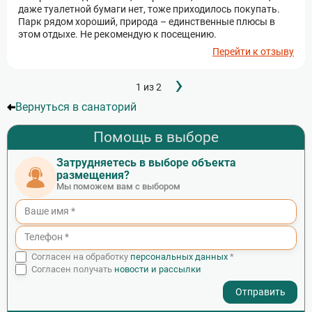
даже туалетной бумаги нет, тоже приходилось покупать.
Парк рядом хороший, природа – единственные плюсы в
этом отдыхе. Не рекомендую к посещению.
Перейти к отзыву
Следующ
›
Нумерация
1 из 2
страница
страниц
Вернуться в санаторий
Помощь в выборе
Затрудняетесь в выборе объекта
размещения?
Мы поможем вам с выбором
Согласен на обработку
персональных данных
*
Согласен получать
новости и рассылки
- I agree to the processing of my personal data