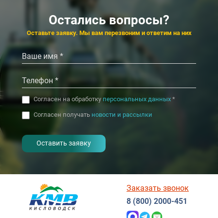
7
от
4.6
4.8
Белокуриха
Со
Остались вопросы?
Санаторий
Белорусочка
‹
›
Оставьте заявку. Мы вам перезвоним и ответим на них
4.7
4.7
Белокуриха
а.г.
‹
›
Согласен на обработку
персональных данных
*
Согласен получать
новости и рассылки
- I agree to the processing of my
personal data
Заказать звонок
8 (800) 2000-451