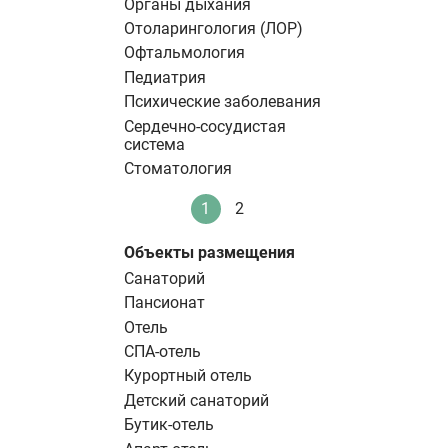
Органы дыхания
Отоларингология (ЛОР)
Офтальмология
Педиатрия
Психические заболевания
Сердечно-сосудистая
система
Стоматология
Нумерация
1
2
Текущая
Стандартное
страниц
страница
Объекты размещения
Санаторий
Пансионат
Отель
СПА-отель
Курортный отель
Детский санаторий
Бутик-отель