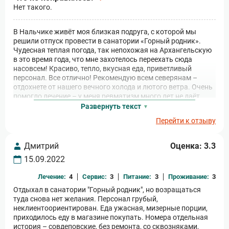
Нет такого.
В Нальчике живёт моя близкая подруга, с которой мы
решили отпуск провести в санатории «Горный родник».
Чудесная теплая погода, так непохожая на Архангельскую
в это время года, что мне захотелось переехать сюда
насовсем! Красиво, тепло, вкусная еда, приветливый
персонал. Все отлично! Рекомендую всем северянам –
отдохнете от нашего вечного холода и лютого ветра. Очень
помогло лечение – у меня ревматизм много лет не даёт
покоя, после программы лечения практически полностью
Развернуть текст
ушли боли в коленях. Спасибо врачам и всему персоналу!
Перейти к отзыву
Дмитрий
Оценка: 3.3
15.09.2022
Лечение:
4
Сервис:
3
Питание:
3
Проживание:
3
Отдыхал в санатории "Горный родник", но возращаться
туда снова нет желания. Персонал грубый,
неклиентоориентирован. Еда ужасная, мизерные порции,
приходилось еду в магазине покупать. Номера отдельная
история – совдеповские, без ремонта, со сквозняками,