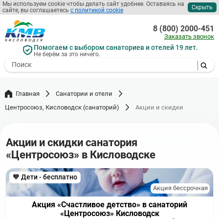
Перейти
Мы используем cookie чтобы делать сайт удобнее. Оставаясь на
Скрыть
сайте, вы соглашаетесь
с политикой cookie
к
основному
8 (800) 2000-451
содержанию
Заказать звонок
Помогаем с выбором санаториев и отелей 19 лет.
Не берём за это ничего.
- I agree to the processing of my
personal data
Главная
Санатории и отели
Центросоюз, Кисловодск (санаторий)
Акции и скидки
Акции и скидки санатория
«Центросоюз» в Кисловодске
🧡 Дети - бесплатно
Акция бессрочная
Акция «Счастливое детство» в санаторий
«Центросоюз» Кисловодск