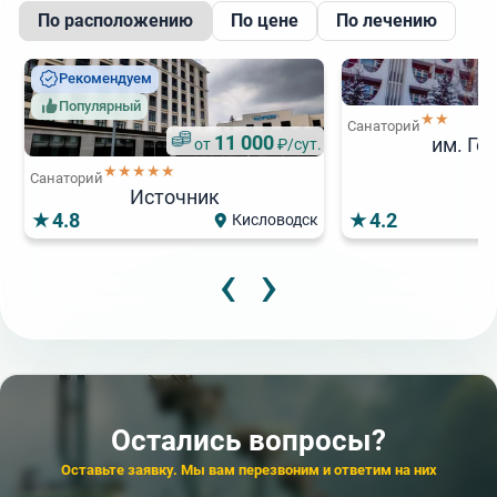
По расположению
По цене
По лечению
Рекомендуем
Популярный
★★
Санаторий
11 000
им. Го
от
₽/сут.
★★★★★
Санаторий
Источник
4.8
4.2
Кисловодск
‹
›
7 423
5 800
от
от
₽/сут.
₽/сут.
Цена п
Акция
★★★★
★★★
Скидка 15%
Санаторий
Санаторий
Санаторий
Пятигорский нарзан
Колос
Эльбрус
Популярный
7
от
Остались вопросы?
Санаторий
Белорусочка
Оставьте заявку. Мы вам перезвоним и ответим на них
4.3
4.7
Пятигорск
а.г.
4.3
4.0
Кисловодск
К