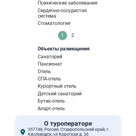
Психические заболевания
Сердечно-сосудистая
система
Стоматология
Нумерация
1
2
Текущая
Стандартное
страниц
страница
Объекты размещения
Санаторий
Пансионат
Отель
СПА-отель
Курортный отель
Детский санаторий
Бутик-отель
Апарт-отель
О туроператоре
357748, Россия, Ставропольский край, г.
Кисловодск, ул Короткая д. 26