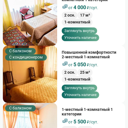
4 000
от
₽/сут.
2
осн.
17
м²
1-комнатный
Заглянуть внутрь
Уточнить наличие
C балконом
Повышенной комфортности
2-местный 1-комнатный
С кондиционером
5 050
от
₽/сут.
2
осн.
25
м²
1-комнатный
Заглянуть внутрь
Уточнить наличие
C балконом
1-местный 1-комнатный 1
категории
5 500
от
₽/сут.