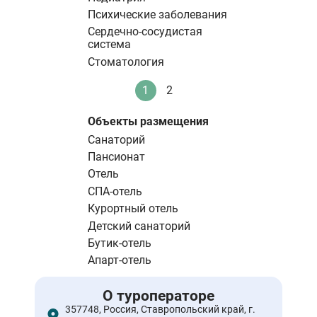
Психические заболевания
Сердечно-сосудистая
система
Стоматология
Нумерация
1
2
Текущая
Стандартное
страниц
страница
Объекты размещения
Санаторий
Пансионат
Отель
СПА-отель
Курортный отель
Детский санаторий
Бутик-отель
Апарт-отель
О туроператоре
357748, Россия, Ставропольский край, г.