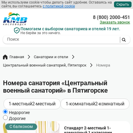
Мы используем cookie чтобы делать сайт удобнее. Оставаясь на
Скрыть
сайте, вы соглашаетесь
с политикой cookie
Перейти
к
8 (800) 2000-451
основному
Заказать звонок
содержанию
Помогаем с выбором санаториев и отелей 19 лет.
Не берём за это ничего.
- I agree to the processing of my
personal data
Главная
Санатории и отели
Центральный военный санаторий, Пятигорск
Номера
Номера санатория «Центральный
военный санаторий» в Пятигорске
1-местный
2-местный
1-комнатный
2-комнатный
Недорогие
Дорогие
C балконом
Стандарт 2-местный 1-
комнатный 1 категории