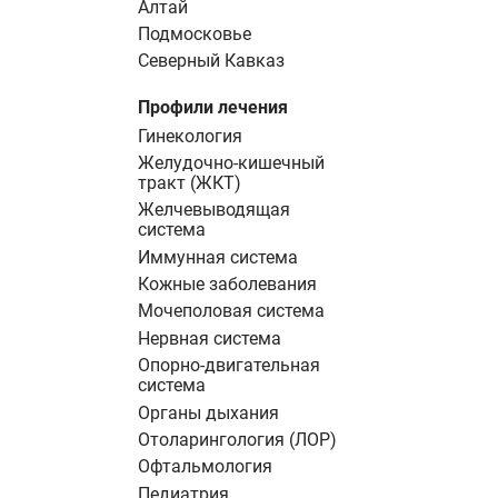
Алтай
Подмосковье
Северный Кавказ
Профили лечения
Гинекология
Желудочно-кишечный
тракт (ЖКТ)
Желчевыводящая
система
Иммунная система
Кожные заболевания
Мочеполовая система
Нервная система
Опорно-двигательная
система
Органы дыхания
Отоларингология (ЛОР)
Офтальмология
Педиатрия