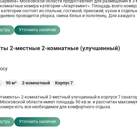
Барвиха» Московской области предоставляет для размещения в 3-
-комнатные номера категории «Апартамент». Площадь всего номера
категории состоят из спальни, гостиной, прихожей, кухни и отдель
едневно проводится уборка, смена белья и полотенец. Для каждого
 предоставляется комплект полотенец и банный халат.
нутрь
Уточнить наличие
ты 2-местные 2-комнатные (улучшенный)
росу
.
90
м²
2-комнатный
Корпус 7
таменты» 2-комнатный 2-местный улучшенный в корпусе 7 санато
 Московской области имеет площадь 90 кв.м. и рассчитан максиму
 номере есть все необходимое для комфортного отдыха.
нутрь
Уточнить наличие