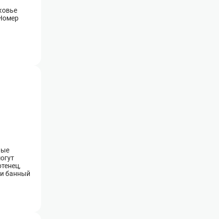
ковье
 Номер
ные
могут
тенец,
 и банный