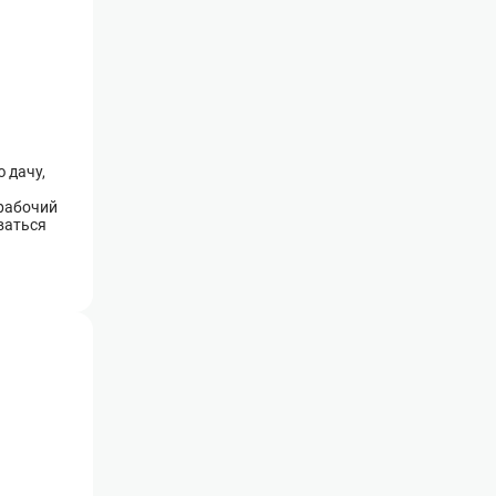
 дачу,
 рабочий
оваться
отдыха.