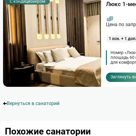
С кондиционером
Люкс 1-ме
Цена по зап
1
осн. +
1
доп
Номер «Люкс
площадь 60 к
для комфорт
Заглянуть в
Нумерация
страниц
Вернуться в санаторий
Похожие санатории