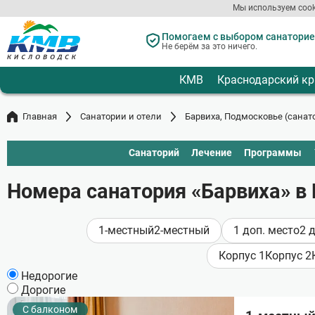
Мы используем cook
Перейти
к
Помогаем с выбором санаториев
Не берём за это ничего.
основному
содержанию
КМВ
Краснодарский кр
Главная
Санатории и отели
Барвиха, Подмосковье (санат
Санаторий
Лечение
Программы
Номера санатория «Барвиха» в
1-местный
2-местный
1 доп. место
2 
Корпус 1
Корпус 2
Недорогие
Дорогие
C балконом