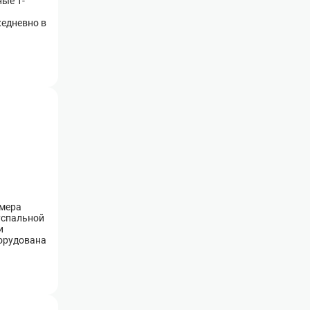
ые 1-
жедневно в
омера
вуспальной
и
борудована
.