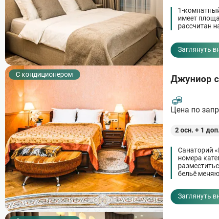
1-комнатный
имеет площа
рассчитан на
Заглянуть в
С кондиционером
Джуниор с
Цена по зап
2
осн. +
1
доп
Санаторий «
номера кате
разместиться
бельё меняю
халат.
Заглянуть в