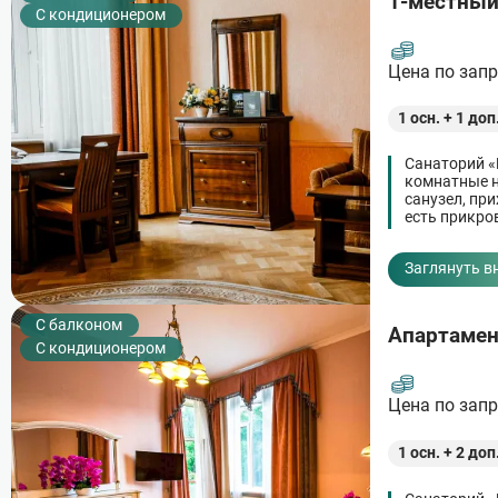
1-местный
С кондиционером
Цена по зап
1
осн. +
1
доп
Санаторий «
комнатные н
санузел, пр
есть прикро
стол.
Заглянуть в
C балконом
Апартамен
С кондиционером
Цена по зап
1
осн. +
2
доп