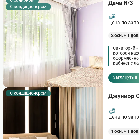
C балконом
Дача №3
С кондиционером
Цена по зап
2
осн. +
1
доп
Санаторий «
которая нах
оформленное
кабинет с ло
бесплатной с
Заглянуть в
С кондиционером
Джуниор С
Цена по зап
1
осн. +
1
доп