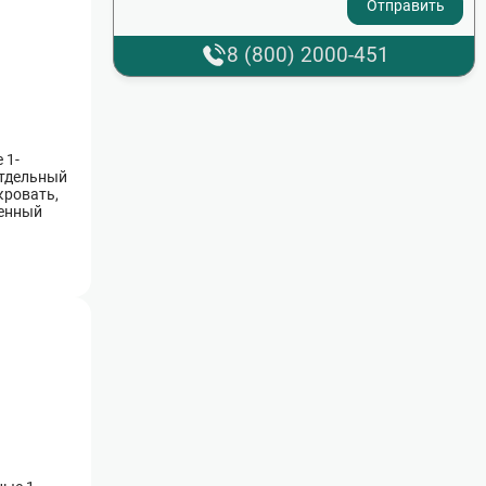
8 (800) 2000-451
 1-
отдельный
кровать,
менный