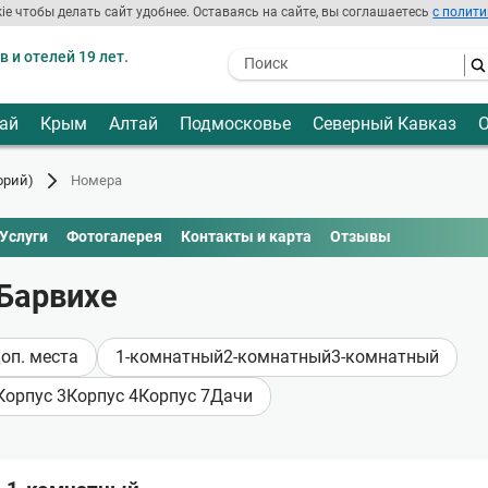
ie чтобы делать сайт удобнее. Оставаясь на сайте, вы соглашаетесь
с полити
 и отелей 19 лет.
- I agree to the processing of my
personal data
ай
Крым
Алтай
Подмосковье
Северный Кавказ
О
орий)
Номера
Услуги
Фотогалерея
Контакты и карта
Отзывы
 Барвихе
доп. места
1-комнатный
2-комнатный
3-комнатный
Корпус 3
Корпус 4
Корпус 7
Дачи