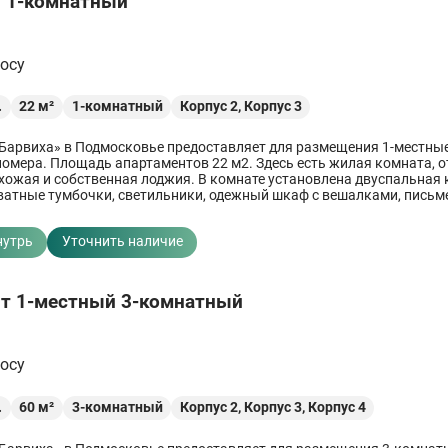
 1-комнатный
росу
.
22
м²
1-комнатный
Корпус 2,
Корпус 3
Барвиха» в Подмосковье предоставляет для размещения 1-местные
омера. Площадь апартаментов 22 м2. Здесь есть жилая комната, 
ихожая и собственная лоджия. В комнате установлена двуспальная 
ватные тумбочки, светильники, одежный шкаф с вешалками, пись
нутрь
Уточнить наличие
т 1-местный 3-комнатный
росу
.
60
м²
3-комнатный
Корпус 2,
Корпус 3,
Корпус 4