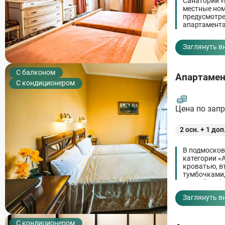
Санаторий «
местные ном
предусмотре
апартамента
Заглянуть в
C балконом
Апартамен
С кондиционером
Цена по зап
2
осн. +
1
доп
В подмосков
категории «
кроватью, в
тумбочками,
мягкой мебе
Заглянуть в
С кондиционером