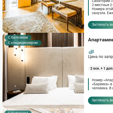
Санаторий «
2-местные 2
Номера этой 
санузла. Еж
отдыхающего
Заглянуть в
C балконом
Апартамен
С кондиционером
Цена по зап
2
осн. +
1
доп
Номер «Апар
«Барвиха» в
человека. В
Заглянуть в