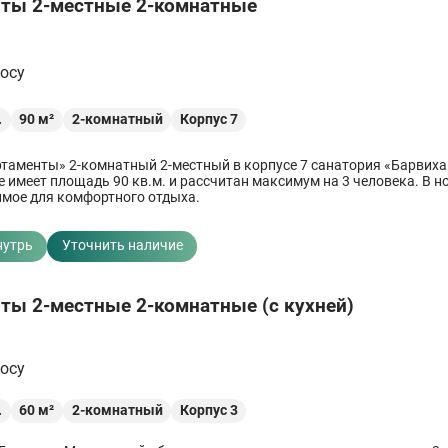
ты 2-местные 2-комнатные
росу
.
90
м²
2-комнатный
Корпус 7
таменты» 2-комнатный 2-местный в корпусе 7 санатория «Барвиха
 имеет площадь 90 кв.м. и рассчитан максимум на 3 человека. В н
имое для комфортного отдыха.
нутрь
Уточнить наличие
ты 2-местные 2-комнатные (с кухней)
росу
.
60
м²
2-комнатный
Корпус 3