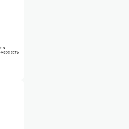
» в
омере есть