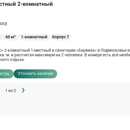
стный 2-комнатный
росу
.
60
м²
1-комнатный
Корпус 7
» 2-комнатный 1-местный в санатории «Барвиха» в Подмосковье 
в. м. и рассчитан максимум на 2 человека. В номере есть всё необ
ного отдыха.
нутрь
Уточнить наличие
Следующая
›
1 из 2
страница