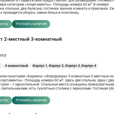
Барвиха» в Подмосковье предоставляет для размещения 3-комнатн
2.
ера категории «Апартаменты». Площадь номера 60 м
В номере
на спальня, два балкона, гостиная, ванная комната и прихожая. Е
х проводится уборка, смена белья и полотенец.
нутрь
Уточнить наличие
т 2-местный 3-комнатный
росу
.
3-комнатный
Корпус 1,
Корпус 2,
Корпус 3,
Корпус 4
ном санатории «Барвиха» оборудованы 3-комнатные 2-местные н
2
Апартаменты». Площадь номера 60 м
, здесь две спальни, одна с д
торая – с односпальной. Спальные места оснащены прикроватным
 светильниками, есть туалетные столики с зеркалами. Гостиная о
лью, телевизором, письменным столом, есть индивидуальный сейф
нутрь
Уточнить наличие