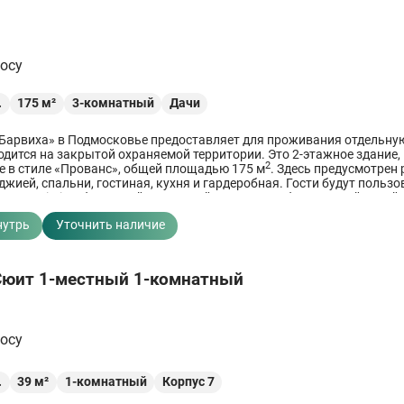
росу
.
175
м²
3-комнатный
Дачи
Барвиха» в Подмосковье предоставляет для проживания отдельную
одится на закрытой охраняемой территории. Это 2-этажное здание,
2
 в стиле «Прованс», общей площадью 175 м
. Здесь предусмотрен
джией, спальни, гостиная, кухня и гардеробная. Гости будут польз
етью Wi-Fi, собственной парковкой на 2 автомобиля и своей зоной 
нутрь
Уточнить наличие
юит 1-местный 1-комнатный
росу
.
39
м²
1-комнатный
Корпус 7