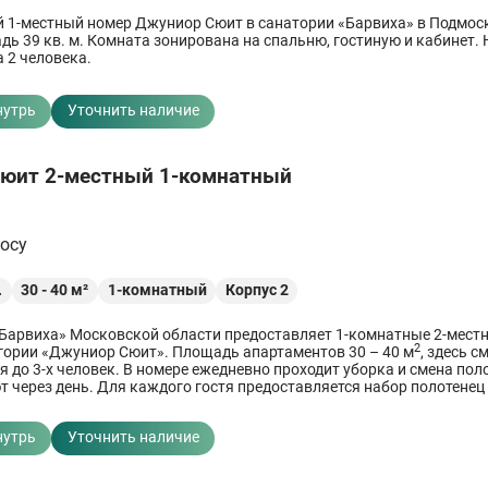
 1-местный номер Джуниор Сюит в санатории «Барвиха» в Подмос
дь 39 кв. м. Комната зонирована на спальню, гостиную и кабинет.
 2 человека.
нутрь
Уточнить наличие
юит 2-местный 1-комнатный
росу
.
30
-
40
м²
1-комнатный
Корпус 2
Барвиха» Московской области предоставляет 1-комнатные 2-мест
2
гории «Джуниор Сюит». Площадь апартаментов 30 – 40 м
, здесь с
 до 3-х человек. В номере ежедневно проходит уборка и смена поло
т через день. Для каждого гостя предоставляется набор полотенец
нутрь
Уточнить наличие