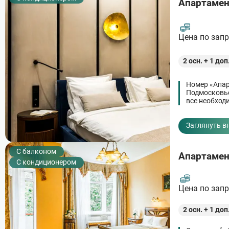
Апартамен
Цена по зап
2
осн. +
1
доп
Номер «Апар
Подмосковье
все необход
Заглянуть в
C балконом
Апартамен
С кондиционером
Цена по зап
2
осн. +
1
доп