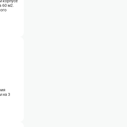
м корпусе
 60 м2.
ного
рия
м на 3