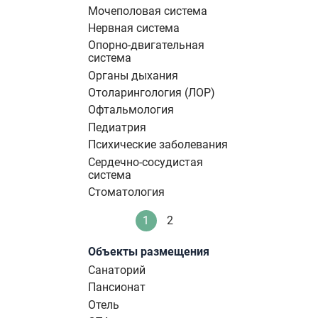
Мочеполовая система
Нервная система
Опорно-двигательная
система
Органы дыхания
Отоларингология (ЛОР)
Офтальмология
Педиатрия
Психические заболевания
Сердечно-сосудистая
система
Стоматология
Нумерация
1
2
Текущая
Стандартное
страниц
страница
Объекты размещения
Санаторий
Пансионат
Отель