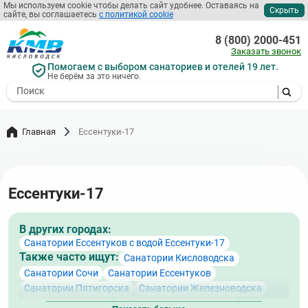
Перейти
Мы используем cookie чтобы делать сайт удобнее. Оставаясь на
Скрыть
сайте, вы соглашаетесь
с политикой cookie
к
основному
8 (800) 2000-451
содержанию
Заказать звонок
Помогаем с выбором санаториев и отелей 19 лет.
Не берём за это ничего.
- I agree to the processing of my
personal data
Главная
Ессентуки‑17
Ессентуки‑17
В других городах:
Санатории Ессентуков с водой Ессентуки-17
Также часто ищут:
Санатории Кисловодска
Санатории Сочи
Санатории Ессентуков
Санатории Пятигорска
Санатории Железноводска
Санатории Адлера
Санатории Лазаревского