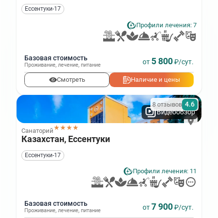
Ессентуки‑17
Профили лечения: 7
Базовая стоимость
5 800
от
₽/сут.
Проживание
,
лечение
,
питание
Смотреть
Наличие и цены
4.6
8 отзывов
Видеообзор
★★★★
Санаторий
Казахстан, Ессентуки
Ессентуки‑17
Профили лечения: 11
Базовая стоимость
7 900
от
₽/сут.
Проживание
,
лечение
,
питание