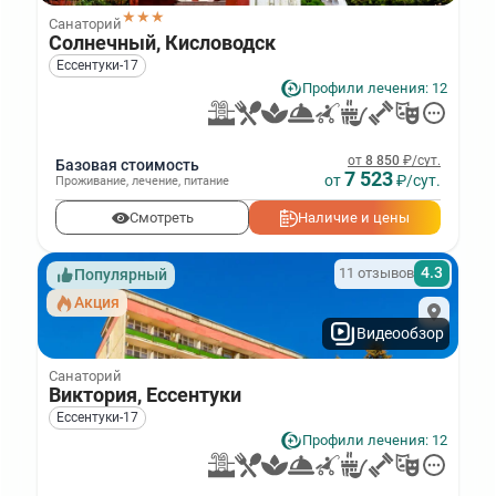
★★★
Санаторий
Солнечный, Кисловодск
Ессентуки‑17
Профили лечения: 12
от
8 850
₽/сут.
Базовая стоимость
7 523
от
₽/сут.
Проживание
,
лечение
,
питание
Смотреть
Наличие и цены
4.3
11 отзывов
Популярный
Акция
Видеообзор
Санаторий
Виктория, Ессентуки
Ессентуки‑17
Профили лечения: 12