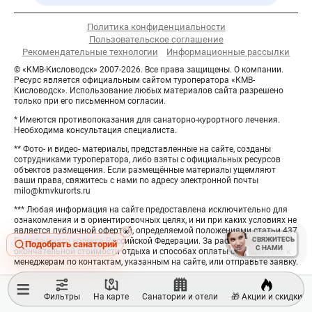
Политика конфиденциальности
Пользовательское соглашение
Рекомендательные технологии
Информационные рассылки
© «КМВ-Кисловодск» 2007-2026. Все права защищены. О компании.
Ресурс является официальным сайтом туроператора «КМВ-
Кисловодск». Использование любых материалов сайта разрешено
только при его письменном согласии.
* Имеются противопоказания для санаторно-курортного лечения.
Необходима консультация специалиста.
** Фото- и видео- материалы, представленные на сайте, созданы
сотрудниками туроператора, либо взяты с официальных ресурсов
объектов размещения. Если размещённые материалы ущемляют
ваши права, свяжитесь с нами по адресу электронной почты
milo@kmvkurorts.ru
*** Любая информация на сайте предоставлена исключительно для
ознакомления и в ориентировочных целях, и ни при каких условиях не
является публичной офертой, определяемой положениями статьи 437
Hide
×
СВЯЖИТЕСЬ
СВЯЖИТЕСЬ
Гражданского кодекса Российской Федерации. За расчётом
button
Подобрать санаторий
С НАМИ
С НАМИ
окончательной стоимости отдыха и способах оплаты обращайтесь к
менеджерам по контактам, указанным на сайте, или отправьте заявку.
≡
Фильтры
На карте
Санатории и отели
🎁 Акции и скидки