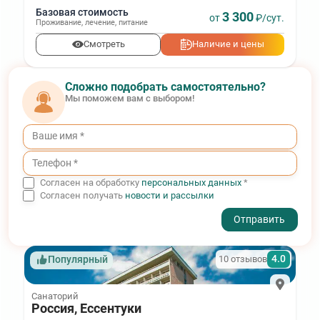
Базовая стоимость
3 300
от
₽/сут.
Проживание
,
лечение
,
питание
Смотреть
Наличие и цены
Сложно подобрать самостоятельно?
Мы поможем вам с выбором!
Согласен на обработку
персональных данных
*
Согласен получать
новости и рассылки
- I agree to the processing of my personal data
4.0
10 отзывов
Популярный
Санаторий
Россия, Ессентуки