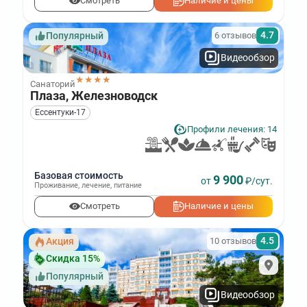
Смотреть
Наличие и цены
4.7
6 отзывов
Популярный
Видеообзор
★★★★
Санаторий
Плаза, Железноводск
Ессентуки‑17
Профили лечения: 14
Базовая стоимость
9 900
от
₽/сут.
Проживание
,
лечение
,
питание
Смотреть
Наличие и цены
4.5
10 отзывов
Акция
Скидка 15%
Популярный
Видеообзор