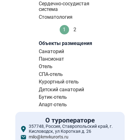
Сердечно-сосудистая
система
Стоматология
Нумерация
1
2
Текущая
Стандартное
страниц
страница
Объекты размещения
Санаторий
Пансионат
Отель
СПА-отель
Курортный отель
Детский санаторий
Бутик-отель
Апарт-отель
О туроператоре
357748, Россия, Ставропольский край, г.
Кисловодск, ул Короткая д. 26
milo@kmvkurorts.ru