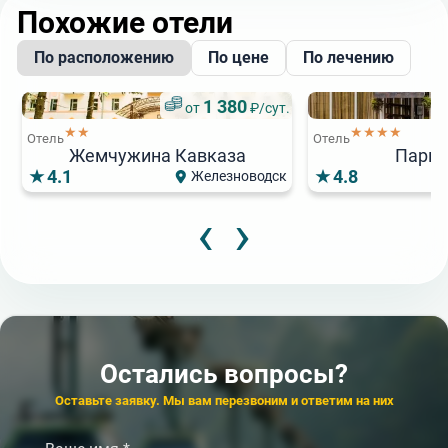
Похожие отели
По расположению
По цене
По лечению
1 380
от
₽/сут.
★★
★★★★
Отель
Отель
Жемчужина Кавказа
Парк 
4.1
4.8
Железноводск
‹
›
5 000
5 300
7
от
от
₽/сут.
₽/сут.
от
Популярный
★★
★★★
★★★★
Отель
Санаторий
Санаторий
5
от
Family Resort
Бештау
Жемчужина Кавк
★★★★
Курортный отель
Песочная бухт
4.4
4.8
Евпатория
Се
Остались вопросы?
4.5
4.2
Железноводск
‹
›
Оставьте заявку. Мы вам перезвоним и ответим на них
‹
›