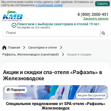
Перейти
Мы используем cookie чтобы делать сайт удобнее. Оставаясь на
Скрыть
сайте, вы соглашаетесь
с политикой cookie
к
основному
8 (800) 2000-451
содержанию
Заказать звонок
Помогаем с выбором санаториев и отелей 19 лет.
Не берём за это ничего.
- I agree to the processing of my
personal data
Главная
Санатории и отели
Рафаэль, Железноводск (санаторий)
Акции и скидки
Акции и скидки спа-отеля «Рафаэль» в
Железноводске
🎁 Подарок
Акция бессрочная
Специальное предложение от SPA-отеля «Рафаэль»
Железноводск