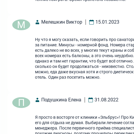
М
Мелешкин Виктор
15.01.2023
Ну что я могу сказать, если говорить про санато
за питание. Минусы - номерной фонд. Номера стары
есть далеко не во всех, у многих текут краны и 
всех номерах есть балконы, а это очень неудобн
однако и там нет гарантии, что будет всё отличн
сколько он будет продолжаться - неизвестно. Ст
можно, еда даже вкусная хотя и строго диетическ
отель. Один раз посетить можно.
П
Подушкина Елена
31.08.2022
Я просто в восторге от клиники «Эльбрус»! Про
его для отдыха не думая. Выбирали лечение согла
менеджера. После первичного приёма специалиста
похожие диагнозы, поэтому процедуры переклика