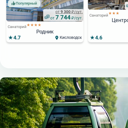
Популярный
от
9 300
₽/сут.
★★★
Санаторий
7 744
от
₽/сут.
Центр
★★★★
Санаторий
Родник
4.7
4.6
Кисловодск
5 800
от
₽/сут.
Популя
★★★
Санаторий
Колос
★
Санаторий
4.3
4.5
Кисловодск