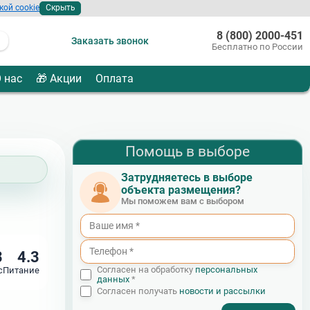
кой cookie
Скрыть
8 (800) 2000-451
Заказать звонок
Бесплатно по России
 нас
🎁 Акции
Оплата
Помощь в выборе
Затрудняетесь в выборе
объекта размещения?
Мы поможем вам с выбором
3
4.3
Согласен на обработку
персональных
с
Питание
данных
*
Согласен получать
новости и рассылки
- I agree to the processing of my personal data