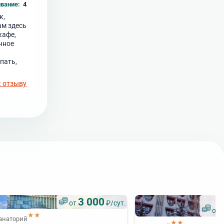
вание:
4
к,
ам здесь
кафе,
чное
пать,
к отзыву
3 000
от
₽/сут.
от
★★
анаторий
★★