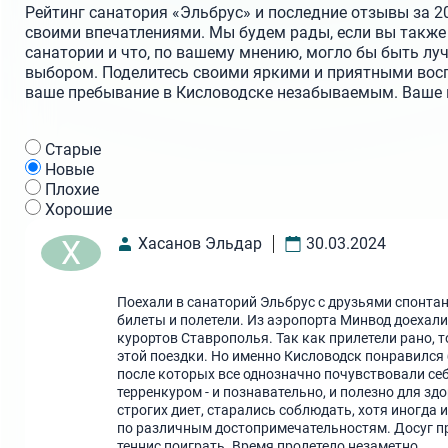
Рейтинг санатория «Эльбрус» и последние отзывы за 20
своими впечатлениями. Мы будем рады, если вы также 
санатории и что, по вашему мнению, могло бы быть лу
выбором. Поделитесь своими яркими и приятными вос
ваше пребывание в Кисловодске незабываемым. Ваше м
Cтарые
Новые
Плохие
Хорошие
Х
Хасанов Эльдар
30.03.2024
Поехали в санаторий Эльбрус с друзьями спонтан
билеты и полетели. Из аэропорта Минвод доехали
курортов Ставрополья. Так как прилетели рано, то
этой поездки. Но именно Кисловодск понравился
после которых все однозначно почувствовали се
терренкуром - и познавательно, и полезно для здо
строгих диет, старались соблюдать, хотя иногда
по различным достопримечательностям. Досуг при
теннис поиграть. Время пролетело незаметно.