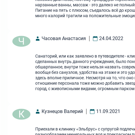
нарзанные ванны, массаж - это далеко не полный 
Питание на пять с плюсом, съедалось всё до кро
много калорий тратили на положительные эмоци
Ч
Часовая Анастасия
24.04.2022
Санаторий, или как заявлено в путеводителе - кл
сделанных внутрь данного учреждения, было поня
обшарпанное, внутри тоже нельзя назвать совре
вообще без санузлов, удобства на этаже и это у
здесь вполне приличное. Несмотря на то, что оно
отношение персонала тоже можно добавить звез
город, с живописными видами, огромным парком и
К
Кузнецов Валерий
11.09.2021
Приехали в клинику «Эльбрус» с супругой подле
разнообразием минеральных вод и прекрасном па