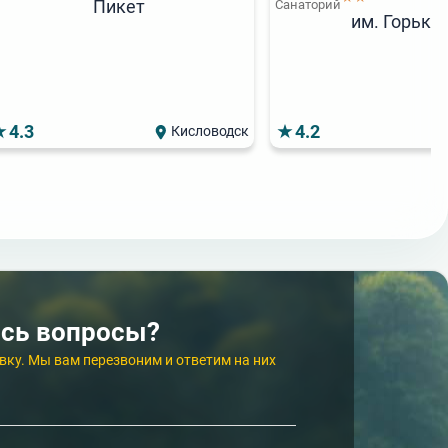
Пикет
Санаторий
им. Горько
4.3
4.2
Кисловодск
6 800
от
₽/сут.
ярный
Санаторий
Санатор
6 000
от
₽/сут.
Орион
★★
Нарзан
сь вопросы?
4.3
4.3
Кисловодск
Кисловодск
вку. Мы вам перезвоним и ответим на них