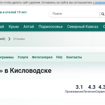
ie чтобы делать сайт удобнее. Оставаясь на сайте, вы соглашаетесь
с полити
 и отелей 19 лет.
- I agree to the processing of my
personal data
ай
Крым
Алтай
Подмосковье
Северный Кавказ
О
рий)
Отзывы
ограммы
Услуги
Фотогалерея
FAQ
Контакты
» в Кисловодске
3.1
4.3
4.
Проживание
Лечение
Серви