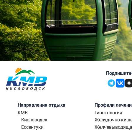
Подпишитес
Направления отдыха
Профили лечени
КМВ
Гинекология
Кисловодск
Желудочно-кише
Ессентуки
Желчевыводяща