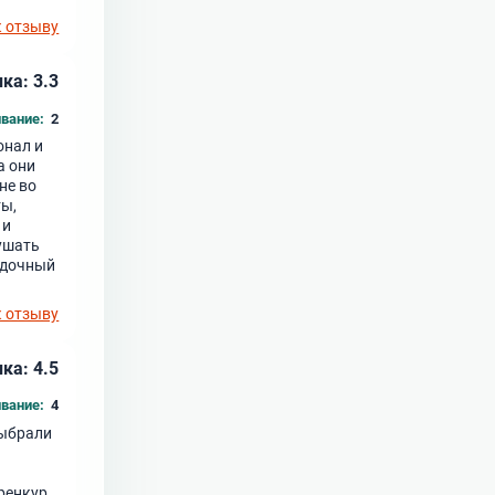
к отзыву
ка: 3.3
вание:
2
онал и
а они
не во
ты,
 и
кушать
ёздочный
к отзыву
ка: 4.5
вание:
4
выбрали
ренкур,