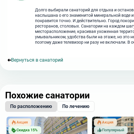
Долго выбирали санаторий для отдыха и останови
наслышана о его знаменитой минеральной воде и ч
понравится точно. И действительно. Город покори
ресторанов, столовых. Санатории на каждом шагу
месторасположение, красивая ухоженная террито
умывальником, удобства были на этаже, но это не
поэтому даже телевизор ни разу не включали. В 
Вернуться в санаторий
Похожие санатории
По расположению
По лечению
Акция
Акция
Скидка 15%
Популярный