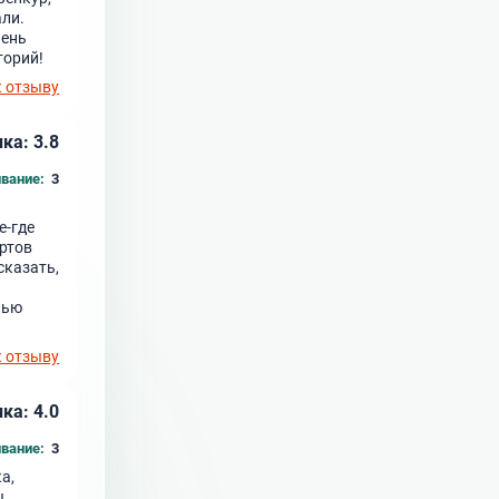
али.
чень
торий!
к отзыву
ка: 3.8
вание:
3
е-где
ртов
сказать,
нью
к отзыву
ка: 4.0
вание:
3
а,
ы