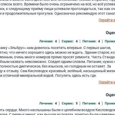
список всего. Времени было очень ограничено на всё, но всё успев
шки, к следующему приёму пищи успевали проголодаться, так как о
и и продолжительные прогулки. Однозначно рекомендую этот сана
Перейти 
Оцен
Лечение:
4
Сервис:
4
Питание:
4
Прожи
инику «Эльбрус» нам довелось посетить впервые. С первых шагов,
тно, что ничего хорошего здесь можно не ждать. Здание старое, ко
менным, очень много номеров прямо просят ремонта. Часть Станда
добным назвать невозможно. Совдеп одним словом. Питание, нужно 
 полностью диетическое, без изысков, но голодным не оставят. За
ду к отзыву. Сам Кисловодск красивый, зелёный, насыщенный жиз
 отличной минеральной водой. Погулять здесь есть где.
Перейти 
Оцен
Лечение:
4
Сервис:
5
Питание:
4
Прожи
чить сердце. Много наслышаны были о целебном воздухе Кисловодск
рке. С первых минут, как вышли из поезда, приятно были удивлен