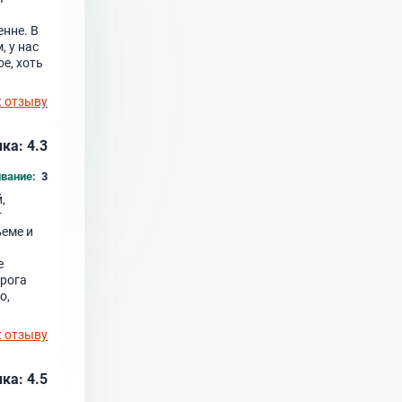
енне. В
, у нас
е, хоть
к отзыву
ка: 4.3
вание:
3
,
т
ъеме и
е
орога
о,
к отзыву
ка: 4.5