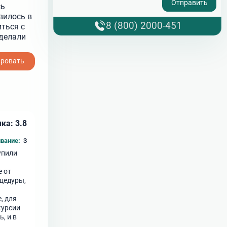
сь
вилось в
8 (800) 2000-451
ться с
делали
ировать
ка: 3.8
вание:
3
упили
е от
цедуры,
, для
курсии
, и в