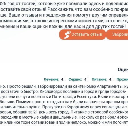
26 год от гостей, которые уже побывали здесь и поделили
оставите свой отзыв! Расскажите, что вам особенно понра
чше. Ваши отзывы и предложения помогут другим определи
поминаниями, а также интересными моментами, которые с
нение и ваши оценки важны для нас и для других гостей!
Оставить отзыв
Заброн
Оцен
Лечение:
4
Сервис:
4
Питание:
4
Прожи
но. Просто решили, забронировали на сайте номер Апартаменты, к
 достаточно быстро. Кисловодск последний город в гряде городов-
 успели по пути посетить и Пятигорск, и Ессентуки. Были в восторг
 больше. Помимо простого отдыха нам были назначены врачом про
бя значительно лучше. Прогулки по Курортному парку совмещали с
ровья, обошли за 21 день весь город. Питание в столовой особенное
 и заходили в местные кафе и шашлычные. Несколько раз брали экс
 клинике тоже организован вполне неплохо, можно и мяч погонять