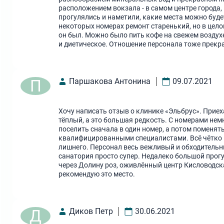
расположением вокзала - в самом центре города
прогулялись и наметили, какие места можно будет
некоторых номерах ремонт старенький, но в целом
он был. Можно было пить кофе на свежем воздухе
и диетическое. Отношение персонала тоже прекр
П
Паршакова Антонина
09.07.2021
Хочу написать отзыв о клинике «Эльбрус». Прие
тёплый, а это большая редкость. С номерами немн
поселить сначала в один номер, а потом поменять
квалифицированными специалистами. Всё чётко и
лишнего. Персонал весь вежливый и обходительн
санатория просто супер. Недалеко большой прогу
через Долину роз, оживлённый центр Кисловодск
рекомендую это место.
Д
Диков Петр
30.06.2021