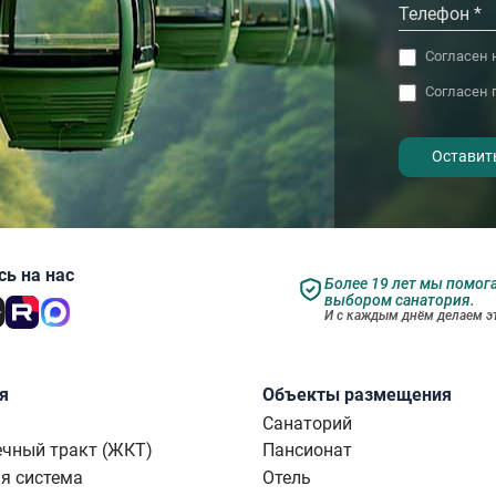
Согласен 
Согласен 
- I agree to the processing of my
personal data
ь на нас
Более 19 лет мы помог
выбором санатория.
И с каждым днём делаем эт
я
Объекты размещения
Санаторий
чный тракт (ЖКТ)
Пансионат
я система
Отель