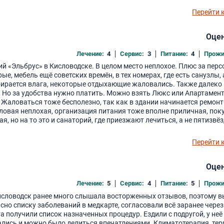
Перейти 
Оцен
Лечение:
4
Сервис:
3
Питание:
4
Прожи
рий «Эльбрус» в Кисловодске. В целом место неплохое. Плюс за перс
е, мебель ещё советских времён, в тех номерах, где есть санузлы, 
собирается влага, некоторые отдыхающие жаловались. Также далеко 
о. Но за удобства нужно платить. Можно взять Люкс или Апартамен
о. Жаловаться тоже бесполезно, так как в здании начинается ремонт
оловая неплохая, организация питания тоже вполне приличная, по
ая, но на то это и санаторий, где приезжают лечиться, а не пятизв
Перейти 
Оцен
Лечение:
5
Сервис:
4
Питание:
5
Прожи
 Кисловодск ранее много слышала восторженных отзывов, поэтому 
сно списку заболеваний в медкарте, согласовали всё заранее через
 получили список назначенных процедур. Ездили с подругой, у неё
лись и можно было делиться впечатлениями. Климатотерапия, тер