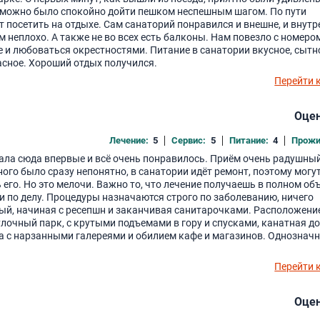
, можно было спокойно дойти пешком неспешным шагом. По пути
 посетить на отдыхе. Сам санаторий понравился и внешне, и внутр
 неплохо. А также не во всех есть балконы. Нам повезло с номером
 и любоваться окрестностями. Питание в санатории вкусное, сытно
асное. Хороший отдых получился.
Перейти 
Оцен
Лечение:
5
Сервис:
5
Питание:
4
Прожи
хала сюда впервые и всё очень понравилось. Приём очень радушный
ого было сразу непонятно, в санатории идёт ремонт, поэтому могу
 его. Но это мелочи. Важно то, что лечение получаешь в полном об
 по делу. Процедуры назначаются строго по заболеванию, ничего
ый, начиная с ресепшн и заканчивая санитарочками. Расположени
лочный парк, с крутыми подъемами в гору и спусками, канатная д
а с нарзанными галереями и обилием кафе и магазинов. Однозначн
Перейти 
Оцен