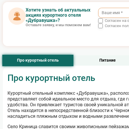
Качественное питание
. В ресторане «Дубравушки»
Хотите узнать об актуальных
предлагаются разнообразные блюда местной и
акциях курортного отеля
международной кухни, приготовленные из свежих продук
«Дубравушка»?
Согласен на 
Оставьте заявку, и мы поможем вам!
Согласен по
Про курортный отель
Питание
Про курортный отель
Курортный отельный комплекс «Дубравушка», располо
представляет собой идеальное место для отдыха, где
удобства. Он привлекает туристов своей уникальной 
Отель находится в непосредственной близости к Черно
насладиться пляжным отдыхом и водными развлечени
Село Криница славится своими живописными пейзажам