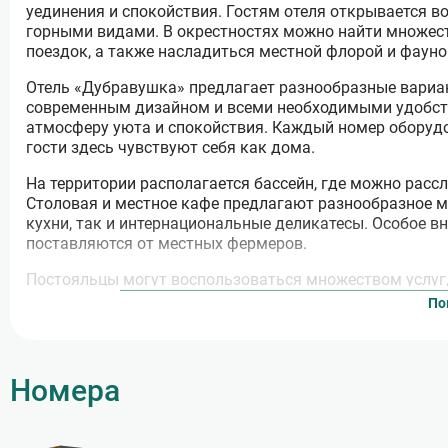
уединения и спокойствия. Гостям отеля открывается 
горными видами. В окрестностях можно найти множес
поездок, а также насладиться местной флорой и фауно
Отель «Дубравушка» предлагает разнообразные вари
современным дизайном и всеми необходимыми удобств
атмосферу уюта и спокойствия. Каждый номер оборудо
гости здесь чувствуют себя как дома.
На территории располагается бассейн, где можно расс
Столовая и местное кафе предлагают разнообразное 
кухни, так и интернациональные деликатесы. Особое в
поставляются от местных фермеров.
Постояльцы могут воспользоваться множеством услуг,
аренду спортивного инвентаря. Важным аспектом явля
По
игровые площадки и развлекательные программы.
Отель «Дубравушка» — это целый комплекс услуг и во
уникальная возможность насладиться спокойствием пр
Номера
Отель «Дубравушка» в селе Криница, г. о. Геленджик
Отель «Дубравушка», расположенный в живописном с
Отель «Дубравушка» в селе Криница предлагает идеа
прелестей курортной жизни Геленджика. Здесь каждый 
питания, создавая атмосферу гастрономического ком
комфортные номера и отличное питание, но и разноо
комфорт и разнообразные развлечения для всех возр
спа-процедуры или просто наслаждение морским бризо
свежести и качеству продуктов, что позволяет обесп
первых шагов на территории отеля гости погружаютс
предоставляет возможность наслаждаться природой 
разнообразным меню, в котором гармонично сочетают
для отдыха, благоустроенные зоны с шезлонгами и 