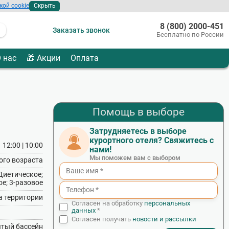
кой cookie
Скрыть
8 (800) 2000-451
Заказать звонок
Бесплатно по России
 нас
🎁 Акции
Оплата
Помощь в выборе
Затрудняетесь в выборе
курортного отеля? Свяжитесь с
12:00 | 10:00
нами!
Мы поможем вам с выбором
ого возраста
Диетическое;
е; 3‑разовое
на территории
Согласен на обработку
персональных
данных
*
Согласен получать
новости и рассылки
тый бассейн