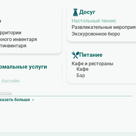
Досуг
а
Настольный теннис
Развлекательные мероприя
территории
Экскурсионное бюро
жного инвентаря
ртинвентаря
Питание
Кафе и рестораны
рмальные услуги
Кафе
Бар
 бассейн
 пляж
казать больше