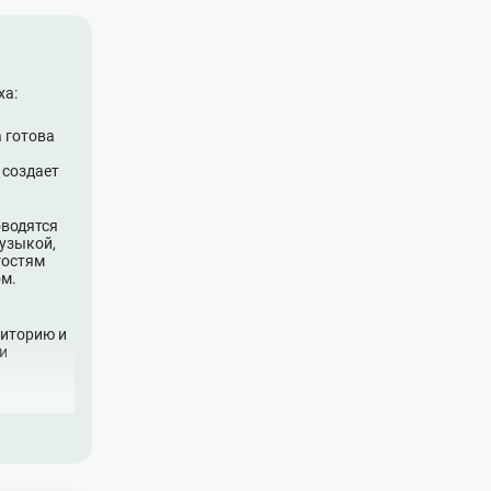
ха:
а готова
 создает
оводятся
музыкой,
гостям
ом.
риторию и
и
гровые
спользуя