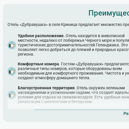
Преимущес
Отель «Дубравушка» в селе Криница предлагает множество пр
Удобное расположение
. Отель находится в живописной
местности, недалеко от побережья Черного моря и попул
туристических достопримечательностей Геленджика. Это
позволяет легко добраться до пляжей и природных красо
региона.
Комфортные номера
. Гостям «Дубравушки» предлагают
различные типы номеров, которые оборудованы всем
необходимым для комфортного проживания. Чистота и у
создают атмосферу домашнего тепла.
Благоустроенная территория
. Отель окружен зелеными
насаждениями и ухоженными садами, что создает идеал
условия для отдыха на свежем воздухе. Есть удобные зон
релаксации с шезлонгами и беседками.
Разнообразие досуга
. Отель предлагает множество вари
Ра
активного отдыха — спортивные площадки, настольные и
занятия йогой и фитнесом на открытом воздухе. Также
доступны экскурсии по окрестностям.