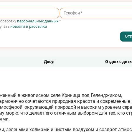
экологически чистые материалы и практики, что дел
более приятным для тех, кто заботится о природе.
тов.
обработку
персональных данных
*
лучать
новости и рассылки
- I agree to the processing of my personal data
Досуг
Отдых с дет
женный в живописном селе Криница под Геленджиком,
 гармонично сочетаются природная красота и современные
атмосферой, окружающей природой и высоким уровнем серв
му морю, что делает его отличным выбором для тех, кто с
ями.
и, зелеными холмами и чистым воздухом и создает атмо