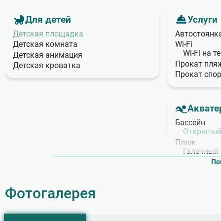
Для детей
Услуги
Детская площадка
Автостоянк
Детская комната
Wi‑Fi
Wi‑Fi на 
Детская анимация
Прокат пля
Детская кроватка
Прокат спо
Аквате
Бассейн
Открытый
Пляж
Галечный
По
Фотогалерея