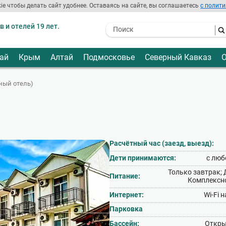
ie чтобы делать сайт удобнее. Оставаясь на сайте, вы соглашаетесь
с полити
 и отелей 19 лет.
- I agree to the processing of my
personal data
ай
Крым
Алтай
Подмосковье
Северный Кавказ
О
ный отель)
Расчётный час (заезд, выезд):
Дети принимаются:
с люб
Только завтрак; 
Питание:
Комплексно
Интернет:
Wi‑Fi 
Парковка
Бассейн:
Откры