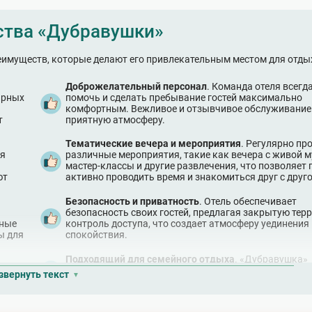
тва «Дубравушки»
еимуществ, которые делают его привлекательным местом для отды
Доброжелательный персонал
. Команда отеля всегд
ярных
помочь и сделать пребывание гостей максимально
комфортным. Вежливое и отзывчивое обслуживание
т
приятную атмосферу.
Тематические вечера и мероприятия
. Регулярно пр
ся
различные мероприятия, такие как вечера с живой 
мастер-классы и другие развлечения, что позволяет 
ют
активно проводить время и знакомиться друг с друг
Безопасность и приватность
. Отель обеспечивает
безопасность своих гостей, предлагая закрытую тер
ьные
контроль доступа, что создает атмосферу уединения 
ы для
спокойствия.
Подходящий для семейного отдыха
. «Дубравушка»
антов
предлагает удобства для семей с детьми, включая и
звернуть текст
гры,
площадки и специальные детские меню в ресторане.
Экологичность
. Отель уделяет внимание экологии, и