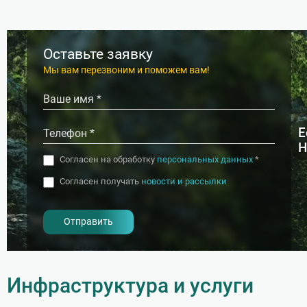
Оставьте заявку
Мы вам перезвоним и поможем вам!
Е
Н
Согласен на обработку
персональных данных
*
Согласен получать
новости и рассылки
- I agree to the processing of my
personal data
Инфраструктура и услуги