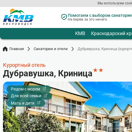
Мы используем cook
Перейти
к
Помогаем с выбором санаториев
Не берём за это ничего.
основному
содержанию
КМВ
Краснодарский кр
Главная
Санатории и отели
Дубравушка, Криница (курорт
Курортный отель
★
★
Дубравушка, Криница
Рядом с морем
Для всей семьи
Мать и дитя