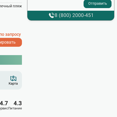
- I agree to the processing of my personal data
лечный пляж
8 (800) 2000-451
по запросу
ировать
Карта
4.7
4.3
ервис
Питание