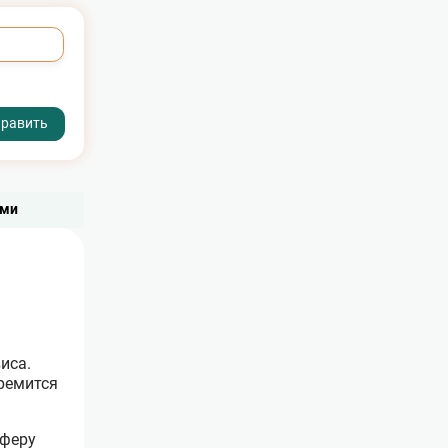
ает отдых
ьми
иса.
тремится
сферу