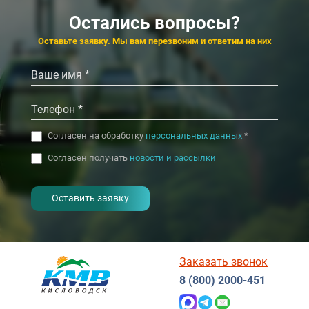
4.1
4.3
Ялта
Остались вопросы?
‹
›
Оставьте заявку. Мы вам перезвоним и ответим на них
Согласен на обработку
персональных данных
*
Согласен получать
новости и рассылки
- I agree to the processing of my
personal data
Заказать звонок
8 (800) 2000-451