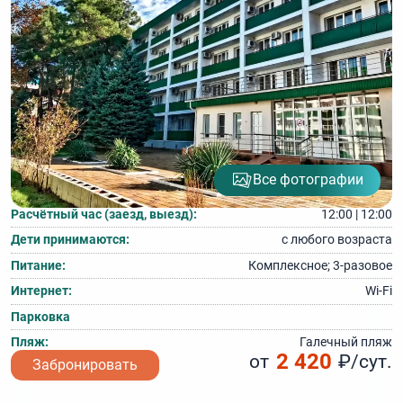
Все фотографии
Расчётный час (заезд, выезд):
12:00 | 12:00
Дети принимаются:
с любого возраста
Питание:
Комплексное; 3‑разовое
Интернет:
Wi-Fi
Парковка
Пляж:
Галечный пляж
2 420
от
₽/сут.
Забронировать