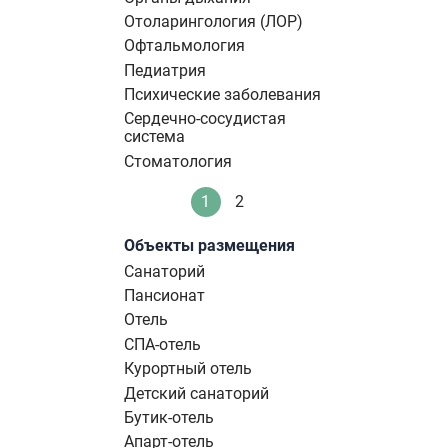
Отоларингология (ЛОР)
Офтальмология
Педиатрия
Психические заболевания
Сердечно-сосудистая
система
Стоматология
Нумерация
1
2
Текущая
Стандартное
страниц
страница
Объекты размещения
Санаторий
Пансионат
Отель
СПА-отель
Курортный отель
Детский санаторий
Бутик-отель
Апарт-отель