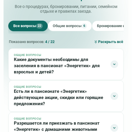
Все о процедурах, бронировании, питании, семейном
отдыхе и правилах заезда.
Все вопросы
Общие вопросы
Бронирование и оп
22
6
Показано вопросов:
4 / 22
Раскрыть всё
ОБЩИЕ ВОПРОСЫ
Какие документы необходимы для
заселения в пансионат «Энергетик» для
взрослых и детей?
ОБЩИЕ ВОПРОСЫ
Взрослым в «Энергетике» при себе для заезда
Есть ли в пансионате «Энергетик»
необходимо иметь:
действующие акции, скидки или горящие
предложения?
Паспорт
Страховой медицинский полис
ОБЩИЕ ВОПРОСЫ
Сейчас в пансионате «Энергетик» нет актуальных
Ваучер
Разрешается ли приезжать в пансионат
акций или скидок
«Энергетик» с домашними животными
Детям в «Энергетике» при себе необходимо иметь: