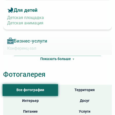
Для детей
Детская площадка
Детская анимация
Бизнес‑услуги
Конференц‑зал
Показать больше
Услуги
Фотогалерея
Автостоянка
Wi‑Fi
Wi‑Fi в номерах
Wi‑Fi в холле
Все фотографии
Территория
Wi‑Fi на территории
Прокат пляжного инвентаря
Интерьер
Досуг
Камера хранения
Консьерж
Питание
Услуги