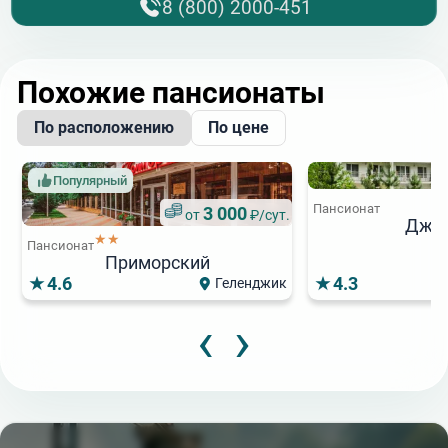
8 (800) 2000-451
Похожие пансионаты
По расположению
По цене
Популярный
Пансионат
3 000
от
₽/сут.
Джа
★★
Пансионат
Приморский
4.6
4.3
Геленджик
‹
›
2 400
2
от
₽/сут.
от
★★
Пансионат
Пансионат
Витон
Волна Парк