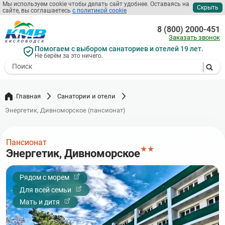
Перейти
Мы используем cookie чтобы делать сайт удобнее. Оставаясь на
Скрыть
сайте, вы соглашаетесь
с политикой cookie
к
основному
8 (800) 2000-451
содержанию
Заказать звонок
Помогаем с выбором санаториев и отелей 19 лет.
Не берём за это ничего.
- I agree to the processing of my
personal data
Главная
Санатории и отели
Энергетик, Дивноморское (пансионат)
Пансионат
★
★
Энергетик, Дивноморское
Рядом с морем
Для всей семьи
Мать и дитя