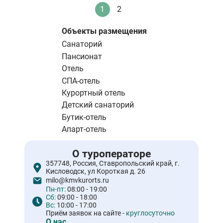
Нумерация
1
2
Текущая
Стандартное
страниц
страница
Объекты размещения
Санаторий
Пансионат
Отель
СПА-отель
Курортный отель
Детский санаторий
Бутик-отель
Апарт-отель
О туроператоре
357748, Россия, Ставропольский край, г.
Кисловодск, ул Короткая д. 26
milo@kmvkurorts.ru
Пн-пт:
08:00 - 19:00
Сб:
09:00 - 18:00
Вс:
10:00 - 17:00
Приём заявок на сайте -
круглосуточно
О нас