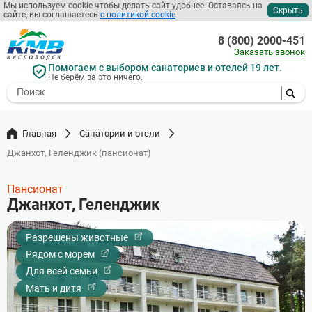
Мы используем cookie чтобы делать сайт удобнее. Оставаясь на
Скрыть
сайте, вы соглашаетесь
с политикой cookie
Перейти
к
8 (800) 2000-451
основному
Заказать звонок
содержанию
Помогаем с выбором санаториев и отелей 19 лет.
Не берём за это ничего.
- I agree to the processing of my
personal data
Главная
Санатории и отели
Джанхот, Геленджик (пансионат)
Пансионат
Джанхот, Геленджик
Разрешены животные
Рядом с морем
Для всей семьи
Мать и дитя