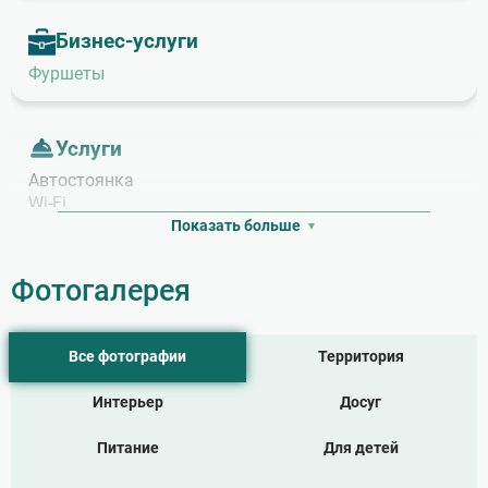
Бизнес‑услуги
Фуршеты
Услуги
Автостоянка
Wi‑Fi
Wi‑Fi в номерах
Показать больше
Wi‑Fi на территории
Прокат пляжного инвентаря
Фотогалерея
Прачечная
Услуга «Будильник»
Все фотографии
Территория
Акватермальные услуги
Интерьер
Досуг
Бассейн
Детский бассейн
Питание
Для детей
Открытый бассейн