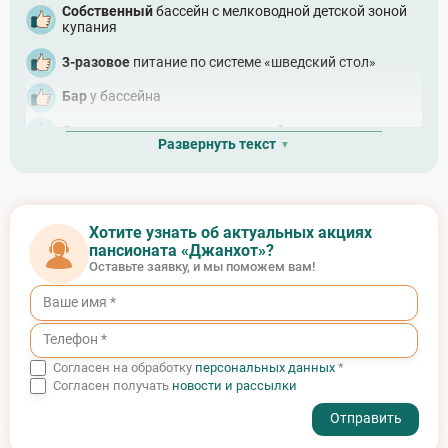
Собственный
бассейн с мелководной детской зоной
купания
3-разовое
питание по системе «шведский стол»
Бар
у бассейна
Спортивные площадки
для детей и взрослых
Развернуть текст
Игровая комната
для маленьких гостей
Возможность размещения в «Джанхоте» с
домашними животными
Хотите узнать об актуальных акциях
пансионата «Джанхот»?
Автостоянка
для транспорта гостей
Оставьте заявку, и мы поможем вам!
Согласен на обработку
персональных данных
*
Согласен получать
новости и рассылки
- I agree to the processing of my personal data