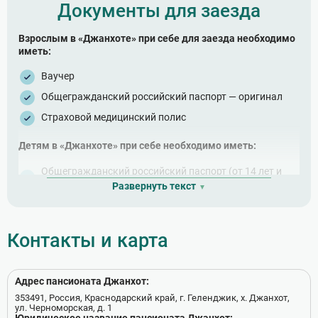
Документы для заезда
Взрослым в «Джанхоте» при себе для заезда необходимо
иметь:
Ваучер
Общегражданский российский паспорт — оригинал
Страховой медицинский полис
Детям в «Джанхоте» при себе необходимо иметь:
Общегражданский российский паспорт (от 14 лет и
старше) — оригинал
Развернуть текст
Свидетельство о рождении (до 14 лет) — оригинал
Согласие родителей письменное — без
Контакты и карта
сопровождающих лиц (от 14 лет и старше)
Согласие родителей письменное — в сопровождении
третьих лиц (не родителей, законных опекунов)
Адрес пансионата Джанхот:
Страховой медицинский полис
353491, Россия, Краснодарский край, г. Геленджик, х. Джанхот,
ул. Черноморская, д. 1