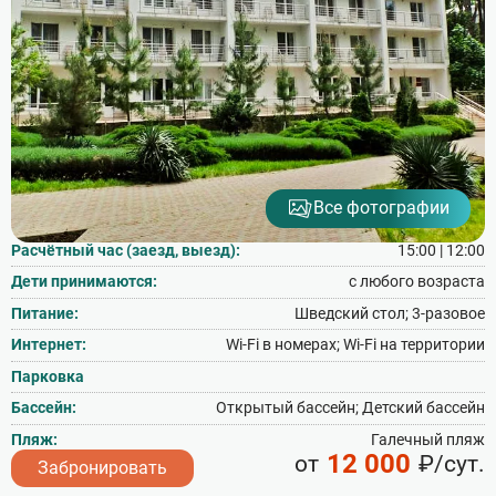
Все фотографии
Расчётный час (заезд, выезд):
15:00 | 12:00
Дети принимаются:
с любого возраста
Питание:
Шведский стол; 3‑разовое
Интернет:
Wi‑Fi в номерах; Wi‑Fi на территории
Парковка
Бассейн:
Открытый бассейн; Детский бассейн
Пляж:
Галечный пляж
12 000
от
₽/сут.
Забронировать