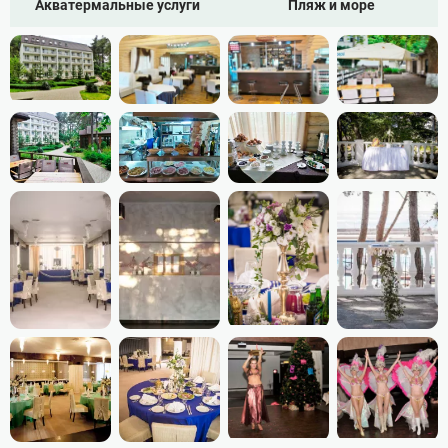
Пляж
Акватермальные услуги
Пляж и море
Галечный пляж
Досуг
Бильярд
Настольный теннис
Развлекательные мероприятия
Анимации
Банкеты
Экскурсионное бюро
Питание
Кафе и рестораны
Кафе
Бар
Летнее кафе
Ресторан