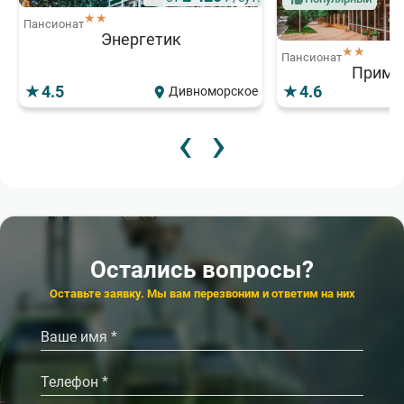
★★
Пансионат
Энергетик
★★
Пансионат
Примо
4.5
4.6
Дивноморское
‹
›
9 900
от
₽/сут.
★★★
Пансионат
Планета лета
4.7
Каменское
Остались вопросы?
Оставьте заявку. Мы вам перезвоним и ответим на них