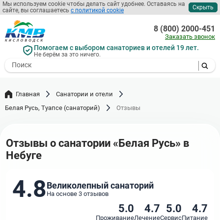
Перейти
Мы используем cookie чтобы делать сайт удобнее. Оставаясь на
Скрыть
сайте, вы соглашаетесь
с политикой cookie
к
основному
8 (800) 2000-451
содержанию
Заказать звонок
Помогаем с выбором санаториев и отелей 19 лет.
Не берём за это ничего.
- I agree to the processing of my
personal data
Главная
Санатории и отели
Белая Русь, Туапсе (санаторий)
Отзывы
Отзывы о санатории «Белая Русь» в
Небуге
4.8
Великолепный санаторий
На основе 3 отзывов
5.0
4.7
5.0
4.7
Проживание
Лечение
Сервис
Питание