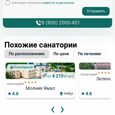
Согласен получать
новости и рассылки
- I agree to the processing of my personal data
8 (800) 2000-451
Похожие санатории
По расположению
По цене
По лечению
Популярный
★★★★
Санаторий
4 210
от
₽/сут.
Зеленая
★★★★
Санаторий
Молния Ямал
4.6
4.6
Небуг
‹
›