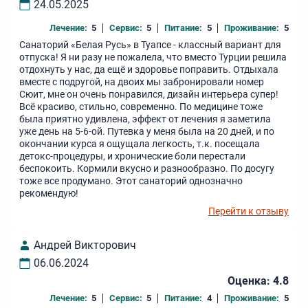
24.05.2025
Лечение:
5
Сервис:
5
Питание:
5
Проживание:
5
Санаторий «Белая Русь» в Туапсе - классный вариант для
отпуска! Я ни разу не пожалела, что вместо Турции решила
отдохнуть у нас, да ещё и здоровье поправить. Отдыхала
вместе с подругой, на двоих мы забронировали номер
Сюит, мне он очень понравился, дизайн интерьера супер!
Всё красиво, стильно, современно. По медицине тоже
была приятно удивлена, эффект от лечения я заметила
уже день на 5-6-ой. Путевка у меня была на 20 дней, и по
окончании курса я ощущала легкость, т.к. посещала
детокс-процедуры, и хронические боли перестали
беспокоить. Кормили вкусно и разнообразно. По досугу
тоже все продумано. Этот санаторий однозначно
рекомендую!
Перейти к отзыву
Андрей Викторович
06.06.2024
Оценка: 4.8
Лечение:
5
Сервис:
5
Питание:
4
Проживание:
5