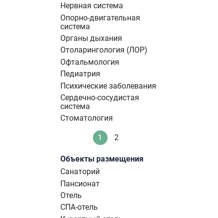
Нервная система
Опорно-двигательная
система
Органы дыхания
Отоларингология (ЛОР)
Офтальмология
Педиатрия
Психические заболевания
Сердечно-сосудистая
система
Стоматология
Нумерация
1
2
Текущая
Стандартное
страниц
страница
Объекты размещения
Санаторий
Пансионат
Отель
СПА-отель