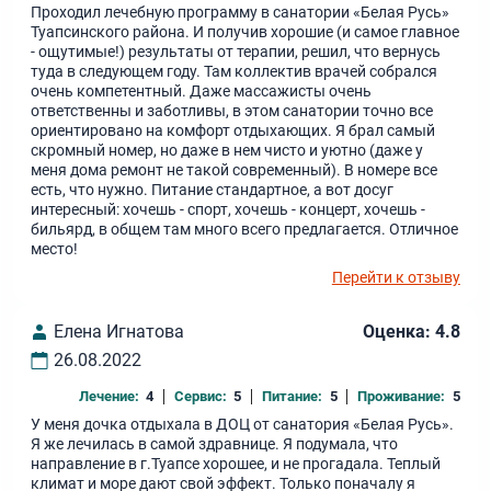
Проходил лечебную программу в санатории «Белая Русь»
Туапсинского района. И получив хорошие (и самое главное
- ощутимые!) результаты от терапии, решил, что вернусь
туда в следующем году. Там коллектив врачей собрался
очень компетентный. Даже массажисты очень
ответственны и заботливы, в этом санатории точно все
ориентировано на комфорт отдыхающих. Я брал самый
скромный номер, но даже в нем чисто и уютно (даже у
меня дома ремонт не такой современный). В номере все
есть, что нужно. Питание стандартное, а вот досуг
интересный: хочешь - спорт, хочешь - концерт, хочешь -
бильярд, в общем там много всего предлагается. Отличное
место!
Перейти к отзыву
Елена Игнатова
Оценка: 4.8
26.08.2022
Лечение:
4
Сервис:
5
Питание:
5
Проживание:
5
У меня дочка отдыхала в ДОЦ от санатория «Белая Русь».
Я же лечилась в самой здравнице. Я подумала, что
направление в г.Туапсе хорошее, и не прогадала. Теплый
климат и море дают свой эффект. Только поначалу я