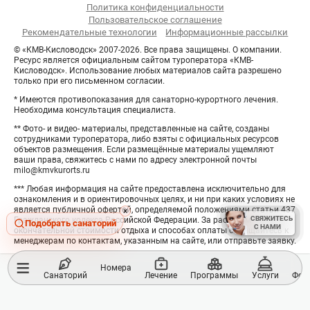
Политика конфиденциальности
Пользовательское соглашение
Рекомендательные технологии
Информационные рассылки
© «КМВ-Кисловодск» 2007-2026. Все права защищены. О компании.
Ресурс является официальным сайтом туроператора «КМВ-
Кисловодск». Использование любых материалов сайта разрешено
только при его письменном согласии.
* Имеются противопоказания для санаторно-курортного лечения.
Необходима консультация специалиста.
** Фото- и видео- материалы, представленные на сайте, созданы
сотрудниками туроператора, либо взяты с официальных ресурсов
объектов размещения. Если размещённые материалы ущемляют
ваши права, свяжитесь с нами по адресу электронной почты
milo@kmvkurorts.ru
*** Любая информация на сайте предоставлена исключительно для
ознакомления и в ориентировочных целях, и ни при каких условиях не
является публичной офертой, определяемой положениями статьи 437
Hide
×
СВЯЖИТЕСЬ
СВЯЖИТЕСЬ
Гражданского кодекса Российской Федерации. За расчётом
button
Подобрать санаторий
С НАМИ
С НАМИ
окончательной стоимости отдыха и способах оплаты обращайтесь к
менеджерам по контактам, указанным на сайте, или отправьте заявку.
≡
Номера
Санаторий
Лечение
Программы
Услуги
Фот