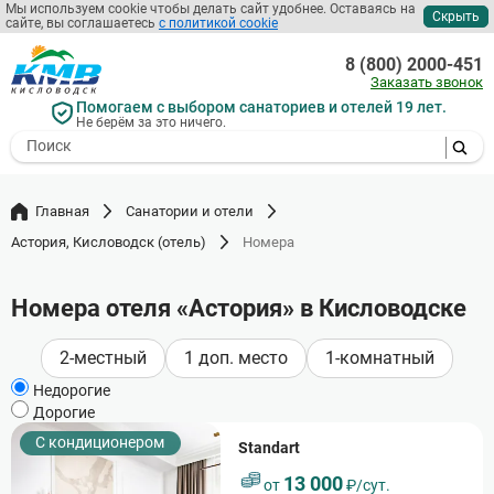
Мы используем cookie чтобы делать сайт удобнее. Оставаясь на
Скрыть
сайте, вы соглашаетесь
с политикой cookie
Перейти
к
8 (800) 2000-451
основному
Заказать звонок
содержанию
Помогаем с выбором санаториев и отелей 19 лет.
Не берём за это ничего.
- I agree to the processing of my
personal data
Главная
Санатории и отели
Астория, Кисловодск (отель)
Номера
Номера отеля «Астория» в Кисловодске
2-местный
1 доп. место
1-комнатный
Недорогие
Дорогие
С кондиционером
Standart
13 000
от
₽/сут.