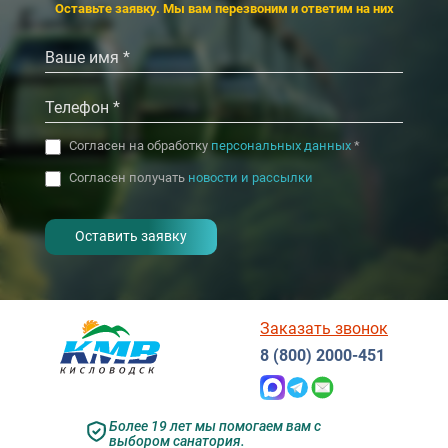
‹
›
Оставьте заявку. Мы вам перезвоним и ответим на них
Согласен на обработку
персональных данных
*
Согласен получать
новости и рассылки
- I agree to the processing of my
personal data
Заказать звонок
8 (800) 2000-451
Более 19 лет мы помогаем вам с
выбором санатория.