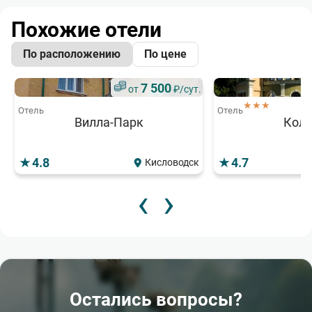
Похожие отели
По расположению
По цене
7 500
от
₽/сут.
★★★
Отель
Отель
Вилла-Парк
Коли
4.8
4.7
Кисловодск
‹
›
Популярный
Популярный
6 500
6
от
₽/сут.
от
★★★
★★★★
Отель
Отель
Александр
Гранд-отель
4.6
4.6
Кисловодск
К
Остались вопросы?