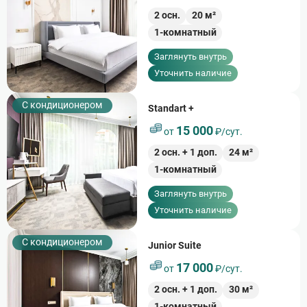
2
осн.
20
м²
1-комнатный
Заглянуть внутрь
Уточнить наличие
С кондиционером
Standart +
15 000
от
₽/сут.
2
осн. +
1
доп.
24
м²
1-комнатный
Заглянуть внутрь
Уточнить наличие
С кондиционером
Junior Suite
17 000
от
₽/сут.
2
осн. +
1
доп.
30
м²
1-комнатный