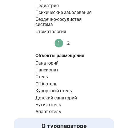
Педиатрия
Психические заболевания
Сердечно-сосудистая
система
Стоматология
Нумерация
1
2
Текущая
Стандартное
страниц
страница
Объекты размещения
Санаторий
Пансионат
Отель
СПА-отель
Курортный отель
Детский санаторий
Бутик-отель
Апарт-отель
О туроператоре