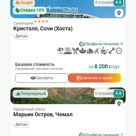
4.8
4 отзывов
Акция
Скидка 10%
★★★★
Санаторий
Кристалл, Сочи (Хоста)
Детокс
Профили лечения: 5
Базовая стоимость
8 200
от
₽/сут.
Проживание
,
лечение
,
питание
Смотреть
Наличие и цены
4.8
6 отзывов
Популярный
Курортный отель
Марьин Остров, Чемал
Детокс
Профили лечения: 7