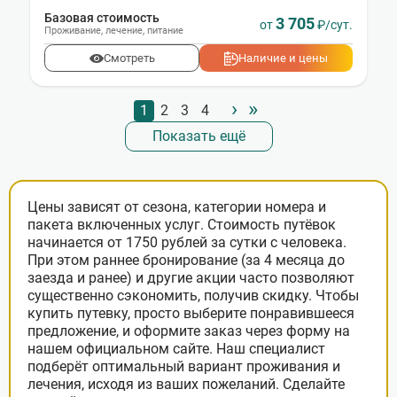
Базовая стоимость
3 705
от
₽/сут.
Проживание
,
лечение
,
питание
Смотреть
Наличие и цены
›
»
Нумерация
Стандартное
1
Стандартное
2
Стандартное
3
Стандартное
4
страниц
Показать ещё
Цены зависят от сезона, категории номера и
пакета включенных услуг. Стоимость путёвок
начинается от 1750 рублей за сутки с человека.
При этом раннее бронирование (за 4 месяца до
заезда и ранее) и другие акции часто позволяют
существенно сэкономить, получив скидку. Чтобы
купить путевку, просто выберите понравившееся
предложение, и оформите заказ через форму на
нашем официальном сайте. Наш специалист
подберёт оптимальный вариант проживания и
лечения, исходя из ваших пожеланий. Сделайте