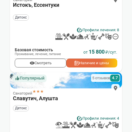
Истокъ, Ессентуки
Детокс
Профили лечения: 8
Базовая стоимость
15 800
от
₽/сут.
Проживание
,
лечение
,
питание
Смотреть
Наличие и цены
4.7
5 отзывов
Популярный
★★★
Санаторий
Славутич, Алушта
Детокс
Профили лечения: 4