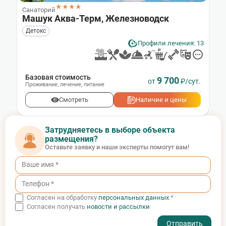
★★★★
Санаторий
Машук Аква-Терм, Железноводск
Детокс
Профили лечения: 13
Базовая стоимость
9 700
от
₽/сут.
Проживание
,
лечение
,
питание
Смотреть
Наличие и цены
Затрудняетесь в выборе объекта
размещения?
Оставьте заявку и наши эксперты помогут вам!
Согласен на обработку
персональных данных
*
Согласен получать
новости и рассылки
- I agree to the processing of my personal data