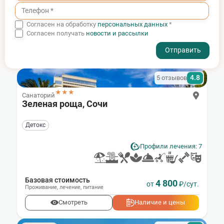
Согласен на обработку
персональных данных
*
Согласен получать
новости и рассылки
- I agree to the processing of my personal data
4.8
5 отзывов
★★★
Санаторий
Зеленая роща, Сочи
Детокс
Профили лечения: 7
Базовая стоимость
4 800
от
₽/сут.
Проживание
,
лечение
,
питание
Смотреть
Наличие и цены