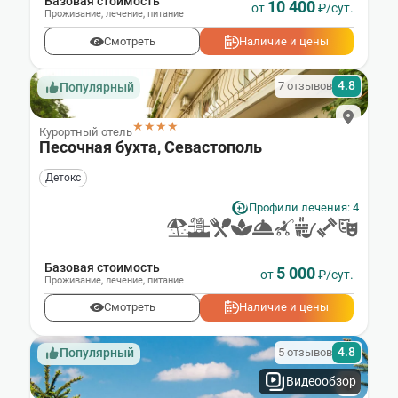
Базовая стоимость
10 400
от
₽/сут.
Проживание
,
лечение
,
питание
Смотреть
Наличие и цены
4.8
7 отзывов
Популярный
★★★★
Курортный отель
Песочная бухта, Севастополь
Детокс
Профили лечения: 4
Базовая стоимость
5 000
от
₽/сут.
Проживание
,
лечение
,
питание
Смотреть
Наличие и цены
4.8
5 отзывов
Популярный
Видеообзор