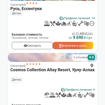
★★★★
Санаторий
Русь, Ессентуки
Детокс
Профили лечения: 14
от
11 400
₽/сут.
Базовая стоимость
9 690
от
₽/сут.
Проживание
,
лечение
,
питание
Смотреть
Наличие и цены
4.8
5 отзывов
★★★★★
Санаторий
Cosmos Collection Altay Resort, Урлу-Аспак
Детокс
Профили лечения: 9