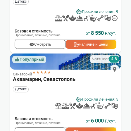
Детокс
Профили лечения: 9
Базовая стоимость
8 550
от
₽/сут.
Проживание
,
лечение
,
питание
Смотреть
Наличие и цены
4.8
6 отзывов
Популярный
★★★★★
Санаторий
Аквамарин, Севастополь
Детокс
Профили лечения: 5
Базовая стоимость
6 000
от
₽/сут.
Проживание
,
лечение
,
питание