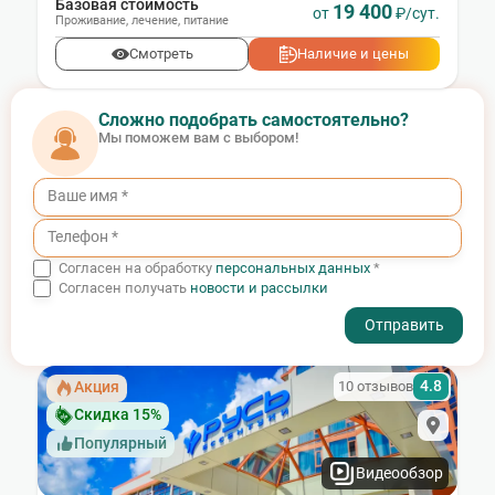
Базовая стоимость
19 400
от
₽/сут.
Проживание
,
лечение
,
питание
Смотреть
Наличие и цены
Сложно подобрать самостоятельно?
Мы поможем вам с выбором!
Согласен на обработку
персональных данных
*
Согласен получать
новости и рассылки
- I agree to the processing of my personal data
4.8
10 отзывов
Акция
Скидка 15%
Популярный
Видеообзор