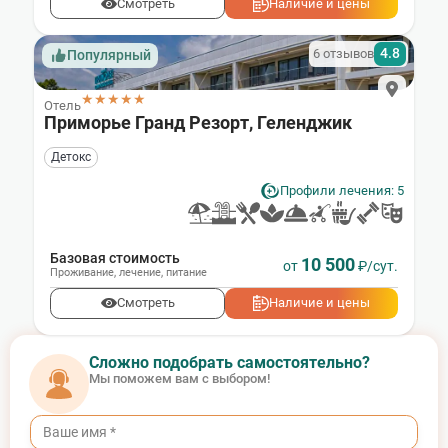
Смотреть
Наличие и цены
4.8
6 отзывов
Популярный
★★★★★
Отель
Приморье Гранд Резорт, Геленджик
Детокс
Профили лечения: 5
Базовая стоимость
10 500
от
₽/сут.
Проживание
,
лечение
,
питание
Смотреть
Наличие и цены
Сложно подобрать самостоятельно?
Мы поможем вам с выбором!