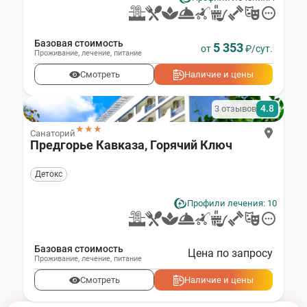
Базовая стоимость
5 353
от
₽/сут.
Проживание
,
лечение
,
питание
Смотреть
Наличие и цены
4.8
3 отзывов
★★★
Санаторий
Предгорье Кавказа, Горячий Ключ
Детокс
Профили лечения: 10
Базовая стоимость
Цена по запросу
Проживание
,
лечение
,
питание
Смотреть
Наличие и цены