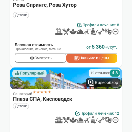
Роза Спрингс, Роза Хутор
Детокс
Профили лечения: 8
Базовая стоимость
5 360
от
₽/сут.
Проживание
,
лечение
,
питание
Смотреть
Наличие и цены
4.8
12 отзывов
Популярный
Видеообзор
★★★★★
Санаторий
Плаза СПА, Кисловодск
Детокс
Профили лечения: 12