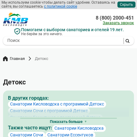
Мы используем cookie чтобы делать сайт удобнее. Оставаясь на
Скрыть
сайте, вы соглашаетесь
с политикой cookie
Перейти
к
8 (800) 2000-451
основному
Заказать звонок
содержанию
Помогаем с выбором санаториев и отелей 19 лет.
Не берём за это ничего.
- I agree to the processing of my
personal data
Главная
Детокс
Детокс
В других городах:
Санатории Кисловодска с программой Детокс
Санатории Сочи с программой Детокс
Санатории Ессентуков с программой Детокс
Показать больше
Санатории Железноводска с программой Детокс
Также часто ищут:
Санатории Кисловодска
Санатории Пятигорска с программой Детокс
Санатории Сочи
Санатории Ессентуков