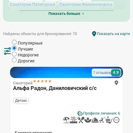
Санатории Пятигорска
Санатории Железноводска
Санатории Адлера
Санатории Лазаревского
Показать больше
Санатории Кисловодска с бассейном
Санатории Лоо
Санатории КМВ
Санатории Кисловодска с питанием
Санатории Хосты
Санатории Сочи с бассейном
Найдены объекты для бронирования: 70
Показать на карте
Санатории Кисловодска недорогие и бюджетные
Популярные
Лучшие санатории Кисловодска
Лучшие
Санатории Ставропольского края
Недорогие
Санатории Пятигорска с питанием
Дорогие
Санатории Кисловодска на карте города
Санатории Ессентуков с питанием
4.9
7 отзывов
Санатории Сочи на карте города
★★★★★
Санаторий
Альфа Радон, Даниловичский с/с
Детокс
Профили лечения: 6