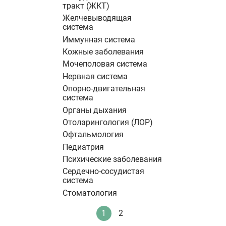
тракт (ЖКТ)
Желчевыводящая
система
Иммунная система
Кожные заболевания
Мочеполовая система
Нервная система
Опорно-двигательная
система
Органы дыхания
Отоларингология (ЛОР)
Офтальмология
Педиатрия
Психические заболевания
Сердечно-сосудистая
система
Стоматология
Нумерация
1
2
Текущая
Стандартное
страниц