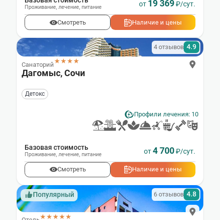
Базовая стоимость
19 369
от
₽/сут.
Проживание
,
лечение
,
питание
Смотреть
Наличие и цены
4.9
4 отзывов
★★★★
Санаторий
Дагомыс, Сочи
Детокс
Профили лечения: 10
Базовая стоимость
4 700
от
₽/сут.
Проживание
,
лечение
,
питание
Смотреть
Наличие и цены
4.8
6 отзывов
Популярный
★★★★★
Отель