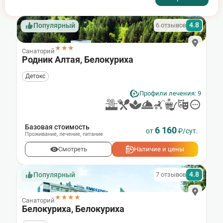
4.8
6 отзывов
Популярный
★★★
Санаторий
Родник Алтая, Белокуриха
Детокс
Профили лечения: 9
Базовая стоимость
6 160
от
₽/сут.
Проживание
,
лечение
,
питание
Смотреть
Наличие и цены
4.8
7 отзывов
Популярный
★★★★
Санаторий
Белокуриха, Белокуриха