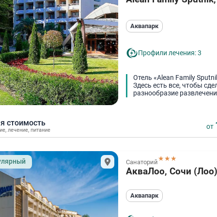
Аквапарк
Профили лечения: 3
Отель «Alean Family Sputn
Здесь есть все, чтобы сд
разнообразие развлечени
я стоимость
от
ие
,
лечение
,
питание
★★★
улярный
Санаторий
АкваЛоо, Сочи (Лоо
Аквапарк