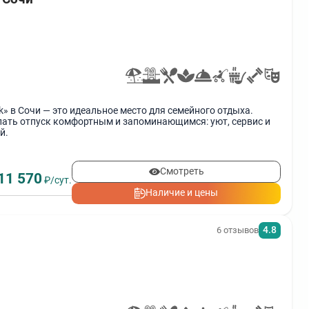
ik» в Сочи — это идеальное место для семейного отдыха.
елать отпуск комфортным и запоминающимся: уют, сервис и
й.
Смотреть
11 570
₽/сут.
Наличие и цены
4.8
6 отзывов
)