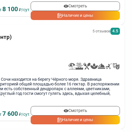
Смотреть
8 100
т
₽/сут.
Наличие и цены
4.5
5 отзывов
ентр)
 Сочи находится на берегу Чёрного моря. Здравница
рриторией общей площадью более 16 гектар. В распоряжении
и есть собственный дендропарк с аллеями, цветниками,
руглый год гости смогут гулять здесь, вдыхая целебный,
ой воздух.
Смотреть
7 600
т
₽/сут.
Наличие и цены