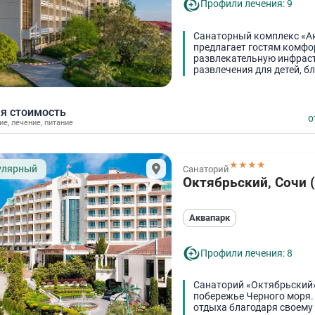
Профили лечения: 9
Санаторный комплекс «Ак
предлагает гостям комфо
развлекательную инфраст
развлечения для детей, б
я стоимость
о
ие
,
лечение
,
питание
★★★★
улярный
Санаторий
Октябрьский, Сочи 
Аквапарк
Профили лечения: 8
Санаторий «Октябрьский»
побережье Черного моря.
отдыха благодаря своему