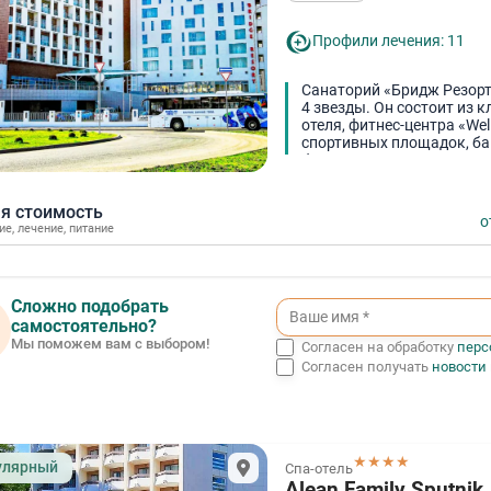
Профили лечения: 11
Санаторий «Бридж Резорт
4 звезды. Он состоит из 
отеля, фитнес-центра «Wel
спортивных площадок, бан
баров и ресторанов.
я стоимость
о
ие
,
лечение
,
питание
Сложно подобрать
самостоятельно?
Мы поможем вам с выбором!
Согласен на обработку
перс
Согласен получать
новости
★★★★
улярный
Спа-отель
Alean Family Sputnik