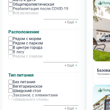
Стоматология
Ейск
Поп
Общетерапевтическая
Урология
Северный Кавказ
Реабилитация после COVID-19
Эндокринная система
Всё включено
Ингушетия
Детская программа лечения
Армхи
Женское здоровье
+ Ещё
Антистресс
Кабардино-Балкария
Мужское здоровье
Расположение
Нальчик
Детокс
Рядом с морем
Check-Up (диагностическая)
Карачаево-Черкессия
Рядом с парком
Программа выходного дня
Теберда
В центре города
В лесу
Дагестан
Рядом с озером
Махачкала
В горах
Манас
Рядом с вокзалом
+ Ещё
Рядом с Нарзанной галереей
Чечня
Базова
Рядом с курортным бульваром
Проживан
Тип питания
Серноводское
Рядом с каскадной лестницей
Без питания
Адыгея
Вегетарианское
Красный Мост
Поп
Шведский стол
Заказное, с элементами
Северная Осетия
«Шведского стола»
Верхний Фиагдон
Заказное меню
Индивидуальное меню
+ Ещё