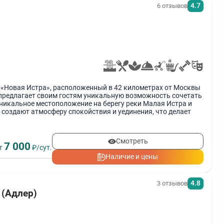
4.7
6 отзывов
«Новая Истра», расположенный в 42 километрах от Москвы
предлагает своим гостям уникальную возможность сочетать
Уникальное местоположение на берегу реки Малая Истра и
создают атмосферу спокойствия и уединения, что делает
м местом для восстановления сил и улучшения здоровья.
Смотреть
7 000
т
₽/сут.
Наличие и цены
4.8
3 отзывов
 (Адлер)