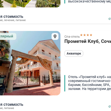
высококачественному ме
я стоимость
о
ие
,
лечение
,
питание
★★★★
улярный
Спа-отель
Прометей Клуб, Соч
Аквапарк
Отель «Прометей клуб» на
современный гостинично-
барами, бассейнами, SPA
залами. На территории де
всех возрастов.
я стоимость
о
ие
,
питание