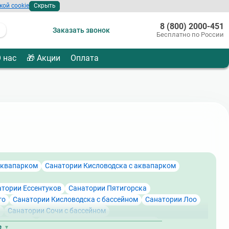
кой cookie
Скрыть
8 (800) 2000-451
Заказать звонок
Бесплатно по России
 нас
🎁 Акции
Оплата
аквапарком
Санатории Кисловодска с аквапарком
атории Ессентуков
Санатории Пятигорска
го
Санатории Кисловодска с бассейном
Санатории Лоо
ы
Санатории Сочи с бассейном
словодска
Санатории Ставропольского края
е