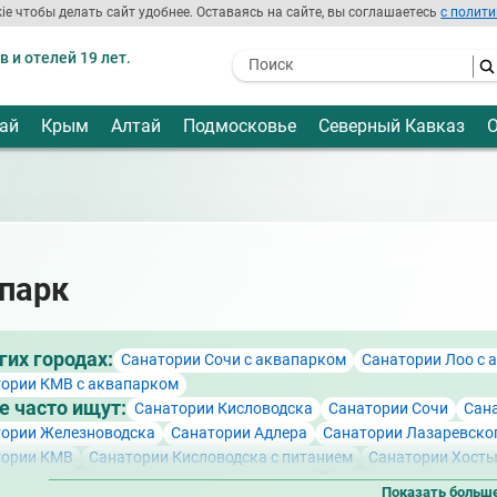
ie чтобы делать сайт удобнее. Оставаясь на сайте, вы соглашаетесь
с полити
 и отелей 19 лет.
- I agree to the processing of my
personal data
ай
Крым
Алтай
Подмосковье
Северный Кавказ
О
парк
гих городах:
Санатории Сочи с аквапарком
Санатории Лоо с 
ории КМВ с аквапарком
е часто ищут:
Санатории Кисловодска
Санатории Сочи
Сан
тории Железноводска
Санатории Адлера
Санатории Лазаревско
тории КМВ
Санатории Кисловодска с питанием
Санатории Хост
ории Кисловодска недорогие и бюджетные
Лучшие санатории Ки
Показать больш