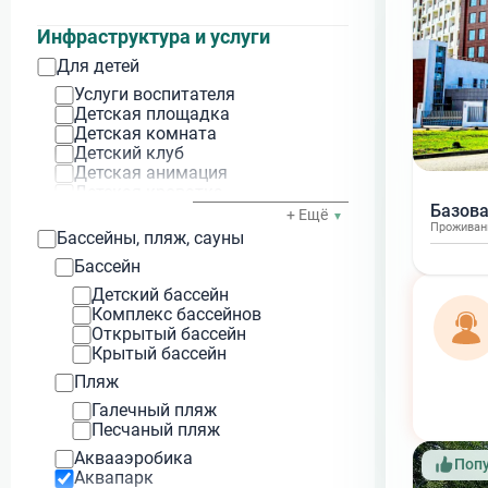
Крым
Только завтрак
Судак
Диетическое
Инфраструктура и услуги
Севастополь
Комплексное
Для детей
Евпатория
Кошерное
Алушта
1‑разовое
Услуги воспитателя
Ялта
2‑разовое
Детская площадка
Феодосия
3‑разовое
Детская комната
Песчаное
4‑разовое
Детский клуб
Гаспра
5‑разовое
Детская анимация
Мисхор
6-разовое
Детская кроватка
Симеиз
Базова
Детское питание
+ Ещё
Алупка
Проживан
Игровые приставки
Бассейны, пляж, сауны
Форос
Детские коляски
Саки
Бассейн
Гурзуф
Детский бассейн
Каменское
Комплекс бассейнов
Оленевка
Открытый бассейн
Керчь
Крытый бассейн
Николаевка
Пляж
Щелкино
Мысовое
Галечный пляж
Заозёрное
Песчаный пляж
Коктебель
Аквааэробика
Поп
Алтай
Аквапарк