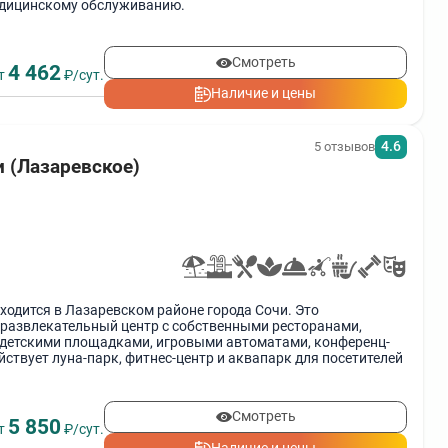
дицинскому обслуживанию.
Смотреть
4 462
т
₽/сут.
Наличие и цены
4.6
5 отзывов
и (Лазаревское)
ходится в Лазаревском районе города Сочи. Это
развлекательный центр с собственными ресторанами,
, детскими площадками, игровыми автоматами, конференц-
йствует луна-парк, фитнес-центр и аквапарк для посетителей
Смотреть
5 850
т
₽/сут.