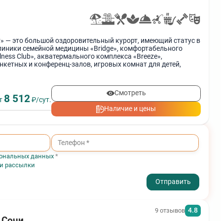
» — это большой оздоровительный курорт, имеющий статус в
клиники семейной медицины «Bridge», комфортабельного
lness Club», акватермального комплекса «Breeze»,
кетных и конференц-залов, игровых комнат для детей,
Смотреть
8 512
т
₽/сут.
Наличие и цены
ональных данных
*
 и рассылки
- I agree to the processing of my personal data
4.8
9 отзывов
, Сочи