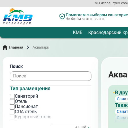
Перейти
Мы используем cook
к
основному
Помогаем с выбором санаториев
содержанию
Не берём за это ничего.
КМВ
Краснодарский кр
Главная
Аквапарк
Поиск
Аква
Тип размещения
В дру
Санаторий
Санат
Отель
Такж
Пансионат
СПА-отель
Сана
Курортный отель
Сана
Бутик-отель
Санат
Детский санаторий
+ Ещё