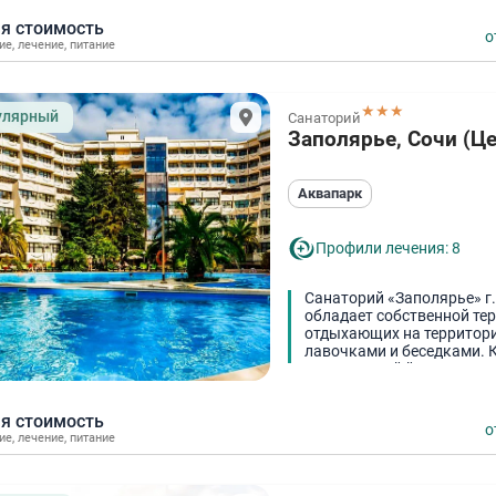
я стоимость
о
ие
,
лечение
,
питание
★★★
улярный
Санаторий
Заполярье, Сочи (Ц
Аквапарк
Профили лечения: 8
Санаторий «Заполярье» г.
обладает собственной те
отдыхающих на территори
лавочками и беседками. К
насыщенный йодом морск
я стоимость
о
ие
,
лечение
,
питание