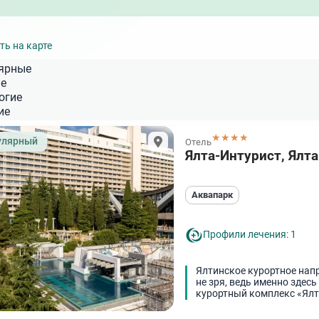
ории Пятигорска с питанием
Санатории Кисловодска на карте го
ории Сочи на карте города
ть на карте
ярные
е
огие
ие
★★★★
улярный
Отель
Ялта-Интурист, Ялта
Аквапарк
Профили лечения: 1
Ялтинское курортное нап
не зря, ведь именно зде
курортный комплекс «Ялт