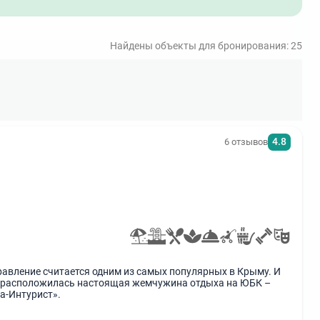
рода
Санатории Ессентуков с питанием
Найдены объекты для бронирования: 25
4.8
6 отзывов
равление считается одним из самых популярных в Крыму. И
сь расположилась настоящая жемчужина отдыха на ЮБК –
а-Интурист».