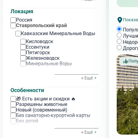
Санат
Апарт-отель
Санат
Локация
Россия
Показа
Ставропольский край
Попул
Кавказские Минеральные Воды
Лучши
Кисловодск
Недор
Ессентуки
Дорог
Пятигорск
Железноводск
Поп
Минеральные Воды
Краснодарский край
+ Ещё
р-н Геленджика
Особенности
Геленджик
Бетта
🎁 Есть акции и скидки 🔥
Кабардинка
Разрешены животные
Архипо-Осиповка
Новый (современный)
Криница
Без санаторно-курортной карты
Дивноморское
Без детей
р-н Туапсе
Кондиционеры в номерах
С питанием
+ Ещё
Небуг
С лечением