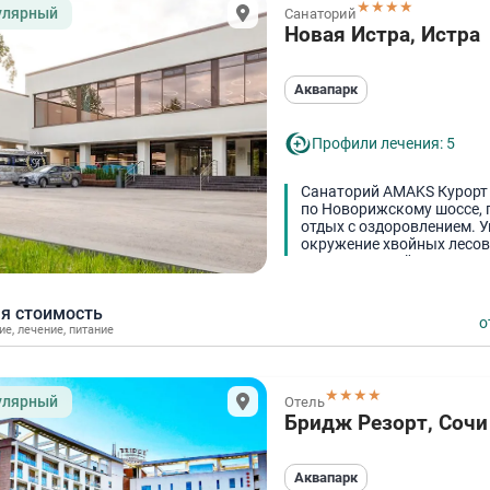
★★★★
улярный
Санаторий
Новая Истра, Истра
Аквапарк
Профили лечения: 5
Санаторий AMAKS Курорт 
по Новорижскому шоссе, 
отдых с оздоровлением. 
окружение хвойных лесов 
этот санаторий идеальны
я стоимость
о
ие
,
лечение
,
питание
★★★★
улярный
Отель
Бридж Резорт, Сочи
Аквапарк