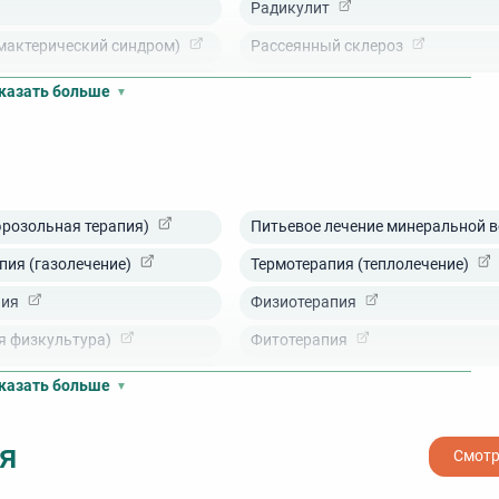
Радикулит
мактерический синдром)
Рассеянный склероз
Реабилитация после переломов
казать больше
кий лишай
Ринит
Сальпингит
Себорея (себорейный дерматит, п
эрозольная терапия)
Питьевое лечение минеральной в
Синусит
пия (газолечение)
Термотерапия (теплолечение)
Склеродермия
пия
Физиотерапия
стения)
Тонзиллит
 соответствии с показаниями. Результаты диагностики строго
я физкультура)
Фитотерапия
Уретрит
казать больше
Фарингит
Хроническая обструктивная боле
я
Смотр
Цистит