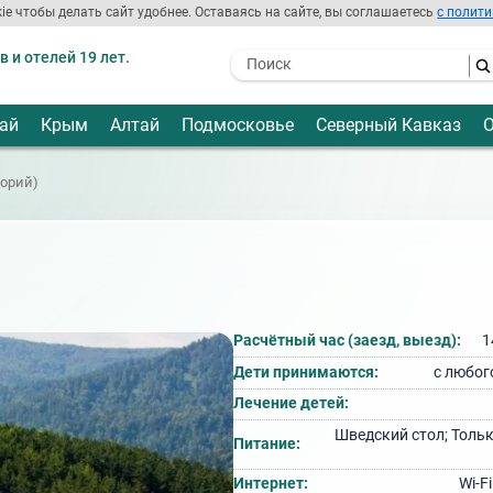
ie чтобы делать сайт удобнее. Оставаясь на сайте, вы соглашаетесь
с полити
 и отелей 19 лет.
- I agree to the processing of my
personal data
ай
Крым
Алтай
Подмосковье
Северный Кавказ
О
торий)
Расчётный час (заезд, выезд):
1
Дети принимаются:
с любог
Лечение детей:
Шведский стол; Тольк
Питание:
Интернет:
Wi‑F