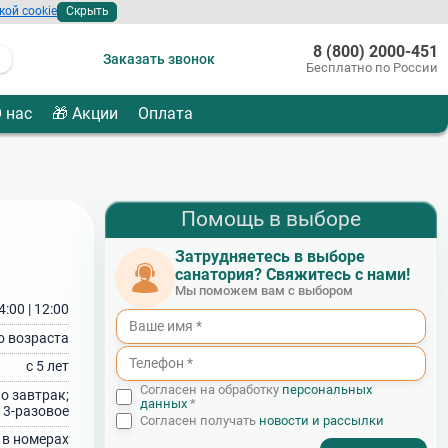
кой cookie
Скрыть
8 (800) 2000-451
Заказать звонок
Бесплатно по России
 нас
🎁 Акции
Оплата
Помощь в выборе
Затрудняетесь в выборе
санатория? Свяжитесь с нами!
Мы поможем вам с выбором
4:00 | 12:00
о возраста
с 5 лет
Согласен на обработку
персональных
о завтрак;
данных
*
3‑разовое
Согласен получать
новости и рассылки
i в номерах
- I agree to the processing of my personal data