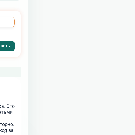
а. Это
детьми
торно.
ход за