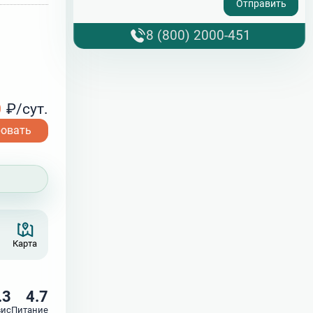
8 (800) 2000-451
0
₽/сут.
ровать
Карта
.3
4.7
вис
Питание