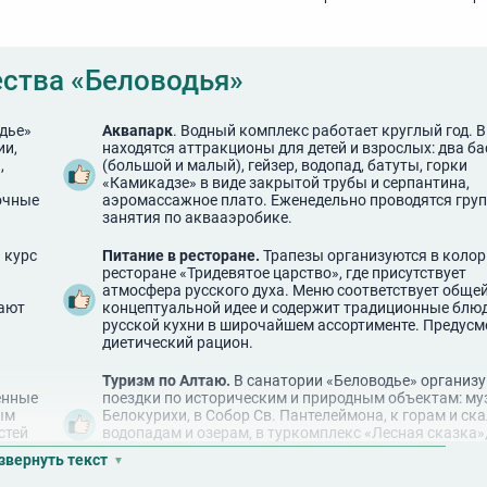
ства «Беловодья»
дье»
Аквапарк
. Водный комплекс работает круглый год. В
ии,
находятся аттракционы для детей и взрослых: два б
,
(большой и малый), гейзер, водопад, батуты, горки
«Камикадзе» в виде закрытой трубы и серпантина,
очные
аэромассажное плато. Еженедельно проводятся гру
занятия по аквааэробике.
 курс
Питание в ресторане.
Трапезы организуются в коло
ресторане «Тридевятое царство», где присутствует
атмосфера русского духа. Меню соответствует обще
жают
концептуальной идее и содержит традиционные блю
русской кухни в широчайшем ассортименте. Предусм
диетический рацион.
Туризм по Алтаю.
В санатории «Беловодье» организ
енные
поездки по историческим и природным объектам: му
ым
Белокурихи, в Собор Св. Пантелеймона, к горам и ска
стей
водопадам и озерам, в туркомплекс «Лесная сказка»
сыроварню, на пасеку, в заповедник, форелевое хозя
звернуть текст
другие места силы.