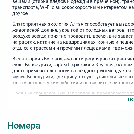
вещами (стирка пледов и одежды в прачечной), тран
транспорта, Wi-Fi с высокоскоростным интернетом на
другое.
Благоприятная экология Алтая способствует выздор
живописной долине, укрытой от холодных ветров, что
воздухе всегда приятно проводить время, вне зависи
на рафтах, катание на квадрациклах, конные и пешие
отдыха с трассами и прочими площадками, где можно
В санатории «Беловодье» гости регулярно отправля
силы Белокурихи, горам Церковка и Круглая, скалам
достопримечательностей в поездках рекомендуется п
музеи Белокурихи, где присутствуют уникальные экс
также исторические события и знаменитые личности
Среди многочисленных направлений предлагаются т
По
туристический комплекс «Лесная сказка» с бан
горный серпантин «Алтайская шамбала»;
Камышлинский и Тавдинские водопады;
Номера
Собор Святого Пантелеймона Целителя;
В санатории «Беловодье» в Белокурихе работает Ц
В санатории Белокурихи «Беловодье» трапезы орган
В санатории Белокурихи «Беловодье» работает ат
лечение заболеваний опорно-двигательного аппара
присутствует особая атмосфера Руси и русского ду
оформленные русская баня, финская сауна и турец
гастрономический тур в сыроварню;