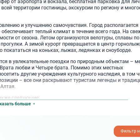
сфер от аэропорта и вокзала, бесплатная парковка для ли
 всей территории гостиницы, экскурсии по региону и много
овлению и улучшению самочувствия. Город располагается 
 обеспечивает теплый климат в течение всего года. На св
мости от сезона. Летом организуются велотуры, сплавы по
 прогулки. А зимой курорт превращается в центр горнолыж
 покататься на коньках, лыжах, ледянках и сноуборде.
ются в увлекательные поездки по природным объектам – м
 Врата любви и Четыре брата. Помимо этих местных
осетить другие учреждения культурного наследия, в том ч
позиции – все они раскрывают туристам легенды и традици
 Алтая.
акже следующие:
казать больше
ей и шашлыком;
ентр восстановительной медицины и реабилитации, где проводится
изуются в колоритном ресторане «Тридевятое царство», где
мосферный термальный комплекс, где располагаются традиционно
Фильтр 
Аквапарк
та и костно-мышечной системы, сердечно-сосудистой системы и
ха. В современной жизни такой интерьер выглядит экзотическим и
кий хамам. К парным прилагается бассейн с водными