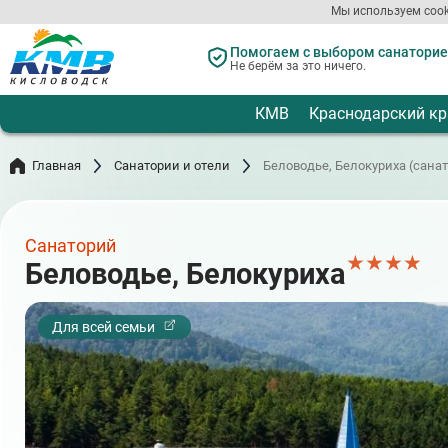
Перейти
Мы используем cook
к
основному
Помогаем с выбором санаториев
содержанию
Не берём за это ничего.
КМВ
Краснодарский кр
Главная
Санатории и отели
Беловодье, Белокуриха (сана
Санаторий
★
★
★
★
Беловодье, Белокуриха
Для всей семьи