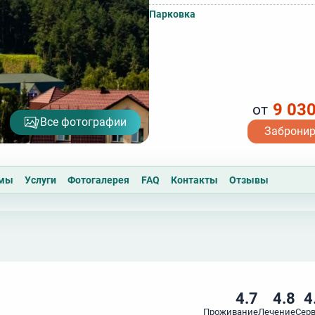
Парковка
9 03
от
Все фотографии
Заброни
ммы
Услуги
Фотогалерея
FAQ
Контакты
Отзывы
4.7
4.8
4
Проживание
Лечение
Сер