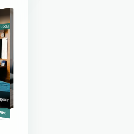
Люкс Grand
нером
С кондиционером
Места:
2
+
4
доп.
Площадь:
70
м²
просу
Цена по запросу
Комнаты:
2
Заглянуть внутрь
ичие
Уточнить наличие