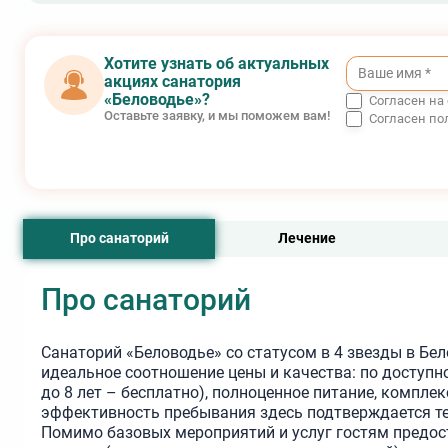
Косметология
. Эксперты-дерматологи проводят множе
процедур по преображению и омоложению: пилинги,
лазерную эпиляцию, контурную пластику, аппаратные
Хотите узнать об актуальных
уходовые процедуры, чистки и маски, безинъекционну
акциях санатория
мезотерапию с косметическими «коктейлями», инъекци
удаление бородавок.
«Беловодье»?
Согласен на
Оставьте заявку, и мы поможем вам!
Согласен по
Про санаторий
Лечение
Про санаторий
Санаторий «Беловодье» со статусом в 4 звезды в Бе
идеальное соотношение цены и качества: по доступн
до 8 лет – бесплатно), полноценное питание, компле
эффективность пребывания здесь подтверждается те
Помимо базовых мероприятий и услуг гостям предост