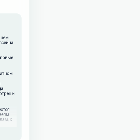
 нем
ассейна
пповые
ритном
й
да
отрен и
уются
зеям
лам, к
,
йство и