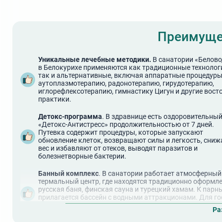
Преимуще
Уникальные лечебные методики.
В санатории «Белово
в Белокурихе применяются как традиционные технолог
так и альтернативные, включая аппаратные процедуры
аутоплазмотерапию, радонотерапию, гирудотерапию,
иглорефлексотерапию, гимнастику Цигун и другие вост
практики.
Детокс-программа
. В здравнице есть оздоровительный
«Детокс-Антистресс» продолжительностью от 7 дней.
Путевка содержит процедуры, которые запускают
обновление клеток, возвращают силы и легкость, сни
вес и избавляют от отеков, выводят паразитов и
болезнетворные бактерии.
Банный комплекс
. В санатории работает атмосферный
термальный центр, где находятся традиционно оформл
русская баня, финская сауна и турецкий хамам. К парн
прилагается бассейн с водными аттракционами. Для го
составлено два курса красоты – «Египетская царица» и
Ра
«SPA-путешествие».