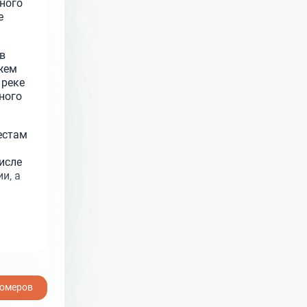
чного
е
в
ежем
 реке
ного
естам
исле
и, а
номеров