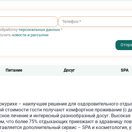
ство
ю
и и
 обработку
персональных данных
*
лучать
новости и рассылки
- I agree to the processing of my personal data
Питание
Досуг
SPA
локурихе – наилучшее решение для оздоровительного отдых
ой стоимости гости получают комфортное проживание (с 
ксное лечение и интересный разнообразный досуг. Высокая
м, что более 75% отдыхающих приезжают в здравницу пов
авляется дополнительный сервис – SPA и косметология, у