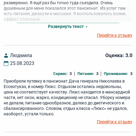
размеренно. Я ещё раз бы точно туда съездила. Очень
душевным для меня показался этот пансионат. Из услуг там
есть питание, джакузи и массажи. Я воспользовалась всеми,
эффект отличный.
Развернуть текст
Перейти к отзыву
Людмила
Оценка: 3.0
25.08.2023
Сервис:
3
Питание:
3
Проживание:
3
Приобрели путевку в пансионат Дача генерала Николаева в
Ессентуках, в номер Люкс. Отдыхом остались недовольны,
цена не соответствует качеству. Люкс находится в мансардной
части, нет окон, жарко, кондиционер не спасал. Уборку номера
не делали, питание однообразное, далеко до диетического и
сбалансированного. Словом, отдых класса «Люкс» не удался,
наоборот, устали только.
Перейти к отзыву