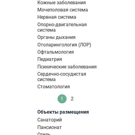
Кожные заболевания
Мочеполовая система
Нервная система
Опорно-двигательная
система
Органы дыхания
Отоларингология (ЛОР)
Офтальмология
Педиатрия
Психические заболевания
Сердечно-сосудистая
система
Стоматология
Нумерация
1
2
Текущая
Стандартное
страниц
страница
Объекты размещения
Санаторий
Пансионат
Отель