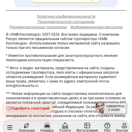
Политика конфиденциальности
Пользовательское соглашение
Рекомендательные технологии
Информационные рассылки
© «КМВ-Кисловодск» 2007-2026. Все права защищены. О компании.
Ресурс является официальным сайтом туроператора «КМВ-
Кисловодск». Использование любых материалов сайта разрешено
только при его письменном согласии.
* Имеются противопоказания для санаторно-курортного лечения.
Необходима консультация специалиста.
** Фото- и видео- материалы, представленные на сайте, созданы
сотрудниками туроператора, либо взяты с официальных ресурсов
объектов размещения. Если размещённые материалы ущемляют
ваши права, свяжитесь с нами по адресу электронной почты
milo@kmvkurorts.ru
*** Любая информация на сайте предоставлена исключительно для
ознакомления и в ориентировочных целях, и ни при каких условиях не
является публичной офертой, определяемой положениями статьи 437
Hide
×
СВЯЖИТЕСЬ
СВЯЖИТЕСЬ
Гражданского кодекса Российской Федерации. За расчётом
button
Подобрать санаторий
С НАМИ
С НАМИ
окончательной стоимости отдыха и способах оплаты обращайтесь к
менеджерам по контактам, указанным на сайте, или отправьте заявку.
≡
Описание
Номера
Услуги
Фотогалерея
FAQ
Контакт