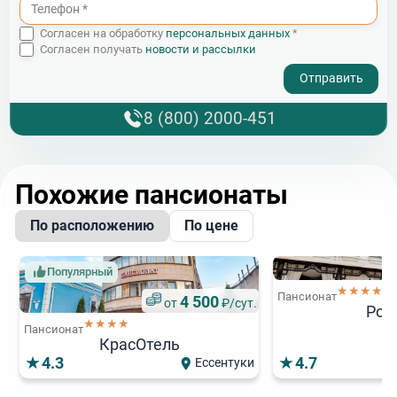
Согласен на обработку
персональных данных
*
Согласен получать
новости и рассылки
- I agree to the processing of my personal data
8 (800) 2000-451
Похожие пансионаты
По расположению
По цене
Популярный
★★★★
Пансионат
4 500
от
₽/сут.
Род
★★★★
Пансионат
КрасОтель
4.3
4.7
Ессентуки