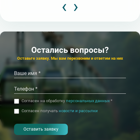
‹
›
Популярный
Популярный
3 850
3
от
₽/сут.
от
★★
★★★
Пансионат
Пансионат
Орбита-1
Звенигородски
4.6
4.2
Сочи (Адлер)
Остались вопросы?
‹
›
Оставьте заявку. Мы вам перезвоним и ответим на них
Согласен на обработку
персональных данных
*
Согласен получать
новости и рассылки
- I agree to the processing of my
personal data