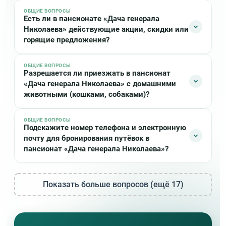
ОБЩИЕ ВОПРОСЫ
Взрослым в «Даче генерала Николаева» при себе
Есть ли в пансионате «Дача генерала
для заезда необходимо иметь:
Николаева» действующие акции, скидки или
горящие предложения?
Паспорт
Детям в «Даче генерала Николаева» при себе
ОБЩИЕ ВОПРОСЫ
Сейчас в пансионате «Дача генерала Николаева» нет
необходимо иметь:
Разрешается ли приезжать в пансионат
актуальных акций или скидок
«Дача генерала Николаева» с домашними
Свидетельство о рождении
животными (кошками, собаками)?
ОБЩИЕ ВОПРОСЫ
К сожалению в пансионате «Дача генерала
Подскажите номер телефона и электронную
Николаева» не разрешается отдыхать с домашними
почту для бронирования путёвок в
животными
пансионат «Дача генерала Николаева»?
Телефон для бронирования:
8 (800) 2000-451
, email:
Показать больше вопросов (ещё 17)
milo@kmvkurorts.ru
. Вы также можете оставить
заявку используя любую форму на странице