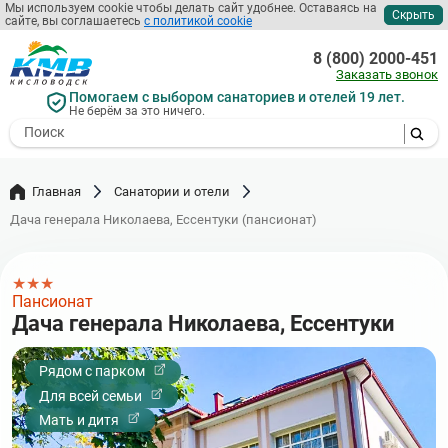
Перейти
Мы используем cookie чтобы делать сайт удобнее. Оставаясь на
Скрыть
сайте, вы соглашаетесь
с политикой cookie
к
основному
8 (800) 2000-451
содержанию
Заказать звонок
Помогаем с выбором санаториев и отелей 19 лет.
Не берём за это ничего.
- I agree to the processing of my
personal data
Главная
Санатории и отели
Дача генерала Николаева, Ессентуки (пансионат)
★
★
★
Пансионат
Дача генерала Николаева, Ессентуки
Рядом с парком
Для всей семьи
Мать и дитя