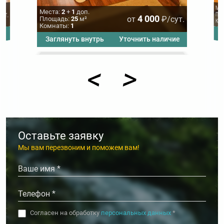
Мес
Места:
2
+
1
доп.
сут.
Пло
4 000
от
₽/сут.
Площадь:
25
м²
Ком
Комнаты:
1
чие
З
Заглянуть внутрь
Уточнить наличие
<
>
Оставьте заявку
Мы вам перезвоним и поможем вам!
Согласен на обработку
персональных данных
*