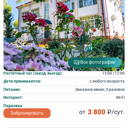
Все фотографии
Расчётный час (заезд, выезд):
13:00 | 12:00
Дети принимаются:
с любого возраста
Питание:
Заказное меню; 3‑разовое
Интернет:
Wi-Fi
Парковка
3 800
от
₽/сут.
Забронировать