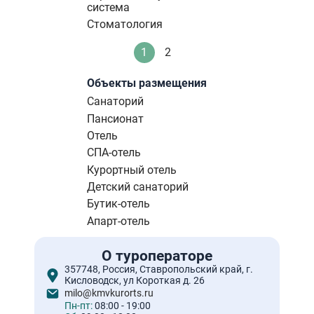
система
Стоматология
Нумерация
1
2
Текущая
Стандартное
страниц
страница
Объекты размещения
Санаторий
Пансионат
Отель
СПА-отель
Курортный отель
Детский санаторий
Бутик-отель
Апарт-отель
О туроператоре
357748, Россия, Ставропольский край, г.
Кисловодск, ул Короткая д. 26
milo@kmvkurorts.ru
Пн-пт:
08:00 - 19:00