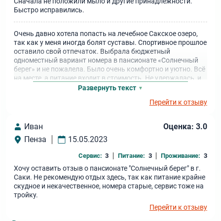
Сначала не положили мыло и другие принадлежности.
Быстро исправились.
Очень давно хотела попасть на лечебное Сакское озеро,
так как у меня иногда болят суставы. Спортивное прошлое
оставило свой отпечаток. Выбрала бюджетный
одноместный вариант номера в пансионате «Солнечный
берег» и не пожалела. Было очень комфортно и уютно. Всё
на месте, а питание входит в стоимость. Не удержалась, и
несколько раз сыграла в пляжный волейбол с другими
Развернуть текст
отдыхающими. После посещения озера стала лучше себя
Перейти к отзыву
чувствовать.
Иван
Оценка: 3.0
Пенза
15.05.2023
Сервис:
3
Питание:
3
Проживание:
3
Хочу оставить отзыв о пансионате "Солнечный берег" в г.
Саки. Не рекомендую отдых здесь, так как питание крайне
скудное и некачественное, номера старые, сервис тоже на
тройку.
Перейти к отзыву