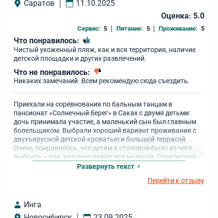
Саратов
11.10.2025
Оценка: 5.0
Сервис:
5
Питание:
5
Проживание:
5
Что понравилось:
Чистый ухоженный пляж, как и вся территория, наличие
детской площадки и других развлечений.
Что не понравилось:
Никаких замечаний. Всем рекомендую сюда съездить.
Приехали на соревнования по бальным танцам в
пансионат «Солнечный берег» в Саках с двумя детьми:
дочь принимала участие, а маленький сын был главным
болельщиком. Выбрали хороший вариант проживания с
двухъярусной детской кроватью и большой террасой.
Очень понравилось, что детям в столовой было из чего
выбрать – еда, которую любят все малыши. Прекрасное
море, шикарный зал, где проходили соревнования. Мы не
Развернуть текст
выиграли призового места, но всё равно остались очень
Перейти к отзыву
довольны поездкой.
Инга
Новосибирск
23.09.2025