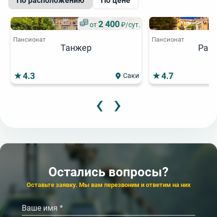
По расположению
По цене
2 400
от
₽/сут.
Пансионат
Пансионат
Танжер
Расс
4.3
4.7
Саки
‹
›
6 000
5
от
₽/сут.
от
★★★★
★★
Пансионат
Пансионат
ШаляпинЪ
Актер
4.5
4.3
Кисловодск
Остались вопросы?
‹
›
Оставьте заявку. Мы вам перезвоним и ответим на них