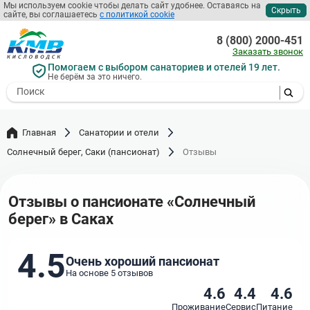
Перейти
Мы используем cookie чтобы делать сайт удобнее. Оставаясь на
Скрыть
сайте, вы соглашаетесь
с политикой cookie
к
основному
8 (800) 2000-451
содержанию
Заказать звонок
Помогаем с выбором санаториев и отелей 19 лет.
Не берём за это ничего.
- I agree to the processing of my
personal data
Главная
Санатории и отели
Солнечный берег, Саки (пансионат)
Отзывы
Отзывы о пансионате «Солнечный
берег» в Саках
4.5
Очень хороший пансионат
На основе 5 отзывов
4.6
4.4
4.6
Проживание
Сервис
Питание