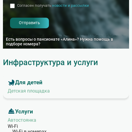
Согласен получать
новости и рассылки
- I agree to the processing of my
personal data
Есть вопросы о пансионате «Алина»? Нужна помощь в
подборе номера?
Инфраструктура и услуги
Для детей
Детская площадка
Услуги
Автостоянка
Wi‑Fi
Wi‑Fi в номерах