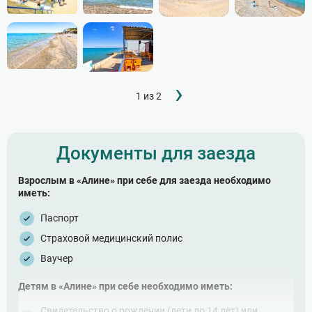
Следующ
›
Нумерация
1 из 2
страница
страниц
Документы для заезда
Взрослым в «Алине» при себе для заезда необходимо
иметь:
Паспорт
Страховой медицинский полис
Ваучер
Детям в «Алине» при себе необходимо иметь:
Свидетельство о рождении (дети до 14 лет) или