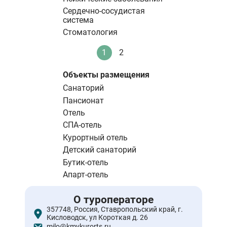
Сердечно-сосудистая
система
Стоматология
Нумерация
1
2
Текущая
Стандартное
страниц
страница
Объекты размещения
Санаторий
Пансионат
Отель
СПА-отель
Курортный отель
Детский санаторий
Бутик-отель
Апарт-отель
О туроператоре
357748, Россия, Ставропольский край, г.
Кисловодск, ул Короткая д. 26
milo@kmvkurorts.ru