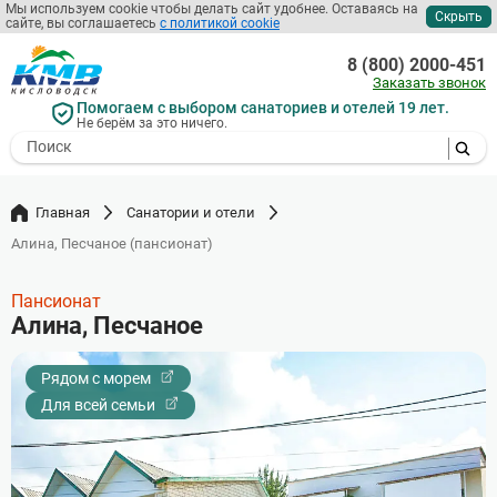
Мы используем cookie чтобы делать сайт удобнее. Оставаясь на
Скрыть
сайте, вы соглашаетесь
с политикой cookie
Перейти
к
8 (800) 2000-451
основному
Заказать звонок
содержанию
Помогаем с выбором санаториев и отелей 19 лет.
Не берём за это ничего.
- I agree to the processing of my
personal data
Главная
Санатории и отели
Алина, Песчаное (пансионат)
Пансионат
Алина, Песчаное
Рядом с морем
Для всей семьи