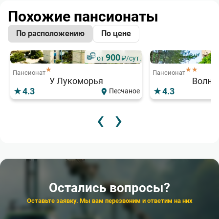
Похожие пансионаты
По расположению
По цене
900
от
₽/сут.
★
★★
Пансионат
Пансионат
У Лукоморья
Волна
4.3
4.3
Песчаное
‹
›
2 000
от
₽/сут.
Популярный
Пансионат
2
от
Крымские дачи
★★★
Пансионат
Крымское Примо
4.5
4.6
Щелкино
Остались вопросы?
‹
›
Оставьте заявку. Мы вам перезвоним и ответим на них