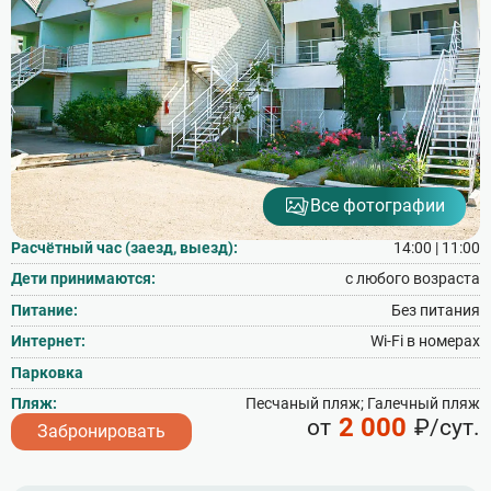
Все фотографии
Расчётный час (заезд, выезд):
14:00 | 11:00
Дети принимаются:
с любого возраста
Питание:
Без питания
Интернет:
Wi‑Fi в номерах
Парковка
Пляж:
Песчаный пляж; Галечный пляж
2 000
от
₽/сут.
Забронировать