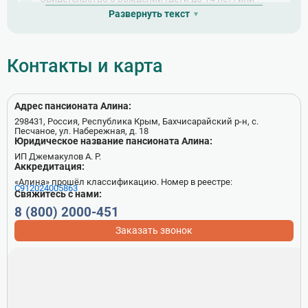
паспорт (дети от 14 лет)
Развернуть текст
Согласие родителей письменное — без
сопровождающих лиц (от 14 лет и старше)
Контакты и карта
Согласие родителей письменное — в сопровождении
третьих лиц (не родителей, законных опекунов)
Страховой медицинский полис
Адрес пансионата Алина:
298431, Россия, Республика Крым, Бахчисарайский р-н, с.
Песчаное, ул. Набережная, д. 18
Юридическое название пансионата Алина:
ИП Джемакулов А. Р.
Аккредитация:
«Алина» прошёл классификацию. Номер в реестре:
С912024005863
Свяжитесь с нами:
8 (800) 2000-451
Заказать звонок