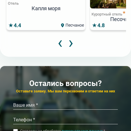
Отель
Капля моря
★★
Курортный отель
Песочна
4.4
4.8
Песчаное
‹
›
8 000
от
₽/сут.
Популярный
Популярный
Популярный
Бутик-отель
9 000
8
4
от
₽/сут.
от
от
Дубрава
★★★★★
★★★★
★★★
Курортный отель
Отель
Пансионат
Пальмира Палас
Озеро сновиден
Ялта-Интурис
4.4
4.7
4.8
4.6
Туапсе
Ялта
Остались вопросы?
‹
‹
›
›
Оставьте заявку. Мы вам перезвоним и ответим на них
Согласен на обработку
персональных данных
*