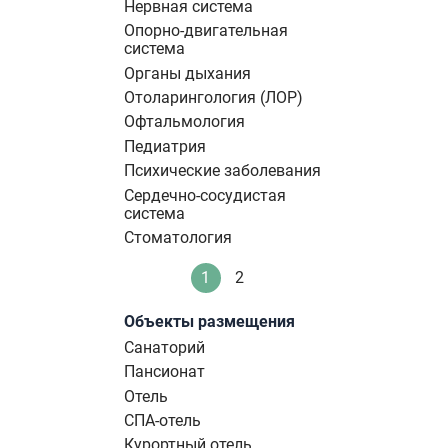
Нервная система
Опорно-двигательная
система
Органы дыхания
Отоларингология (ЛОР)
Офтальмология
Педиатрия
Психические заболевания
Сердечно-сосудистая
система
Стоматология
Нумерация
1
2
Текущая
Стандартное
страниц
страница
Объекты размещения
Санаторий
Пансионат
Отель
СПА-отель
Курортный отель