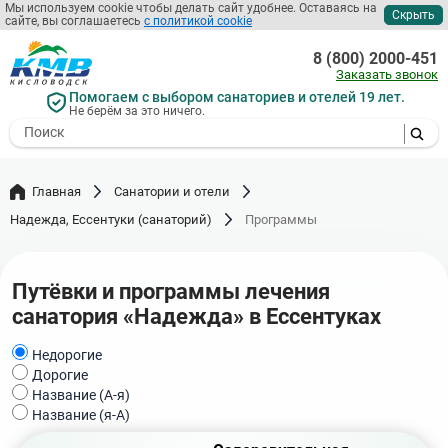
Перейти
Мы используем cookie чтобы делать сайт удобнее. Оставаясь на
Скрыть
сайте, вы соглашаетесь
с политикой cookie
к
основному
8 (800) 2000-451
содержанию
Заказать звонок
Помогаем с выбором санаториев и отелей 19 лет.
Не берём за это ничего.
- I agree to the processing of my
personal data
Главная
Санатории и отели
Надежда, Ессентуки (санаторий)
Программы
Путёвки и программы лечения
санатория «Надежда» в Ессентуках
Недорогие
Дорогие
Название (А-я)
Название (я-А)