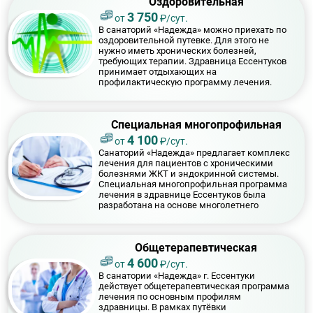
Оздоровительная
3 750
от
₽/сут.
В санаторий «Надежда» можно приехать по
оздоровительной путевке. Для этого не
нужно иметь хронических болезней,
требующих терапии. Здравница Ессентуков
принимает отдыхающих на
профилактическую программу лечения.
Перед назначением процедур все пациенты
проходят обследование в стенах санатория.
Специальная многопрофильная
4 100
от
₽/сут.
Санаторий «Надежда» предлагает комплекс
лечения для пациентов с хроническими
болезнями ЖКТ и эндокринной системы.
Специальная многопрофильная программа
лечения в здравнице Ессентуков была
разработана на основе многолетнего
успешного опыта лечения и новейших
медицинских разработок.
Общетерапевтическая
4 600
от
₽/сут.
В санатории «Надежда» г. Ессентуки
действует общетерапевтическая программа
лечения по основным профилям
здравницы. В рамках путёвки