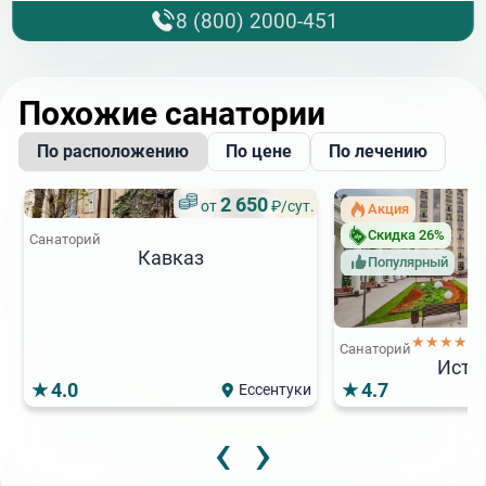
8 (800) 2000-451
Похожие санатории
По расположению
По цене
По лечению
2 650
от
₽/сут.
Акция
Скидка 26%
Санаторий
Кавказ
Популярный
★★★★★
Санаторий
Исто
4.0
4.7
Ессентуки
‹
›