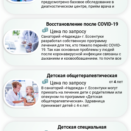
предусмотрено базовое обследование в
диагностическом центре, приём врача и
индивидуальный подбор процедур.
Восстановление после COVID-19
Цена по запросу
Санаторий «Надежда» г. Ессентуки
разработал собственную программу
лечения для тех, кто тяжело перенёс COVID-
19. Так как основные проблемы у людей
после коронавирусной инфекции связаны с
дыханием и кровообращением, то почти все
процедуры направлены именно на эту
сферу.
Детская общетерапевтическая
от
4
лет
Цена по запросу
В санаторий «Надежда» г. Ессентуки могут
приехать на лечение дети с родителями или
опекуном по программе «Детская
общетерапевтическая». Здравница
принимает детей с 4-х лет.
Детская специальная