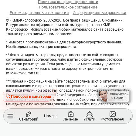
Политика конфиденциальности
Пользовательское соглашение
Рекомендательные технологии
Информационные рассылки
© «КМВ-Кисловодск» 2007-2026. Все права защищены. О компании.
Ресурс является официальным сайтом туроператора «КМВ-
Кисловодск». Использование любых материалов сайта разрешено
только при его письменном согласии.
* Имеются противопоказания для санаторно-курортного лечения.
Необходима консультация специалиста.
** Фото- и видео- материалы, представленные на сайте, созданы
сотрудниками туроператора, либо взяты с официальных ресурсов
объектов размещения. Если размещённые материалы ущемляют
ваши права, свяжитесь с нами по адресу электронной почты
milo@kmvkurorts.ru
*** Любая информация на сайте предоставлена исключительно для
ознакомления и в ориентировочных целях, и ни при каких условиях не
является публичной офертой, определяемой положениями статьи 437
Hide
×
СВЯЖИТЕСЬ
СВЯЖИТЕСЬ
Гражданского кодекса Российской Федерации. За расчётом
button
Подобрать санаторий
С НАМИ
С НАМИ
окончательной стоимости отдыха и способах оплаты обращайтесь к
менеджерам по контактам, указанным на сайте, или отправьте заявку.
≡
Номера
Санаторий
Лечение
Услуги
Фотогалерея
Акц