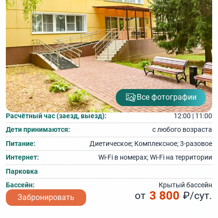
Все фотографии
Расчётный час (заезд, выезд):
12:00 | 11:00
Дети принимаются:
с любого возраста
Питание:
Диетическое; Комплексное; 3‑разовое
Интернет:
Wi‑Fi в номерах; Wi‑Fi на территории
Парковка
Бассейн:
Крытый бассейн
3 800
от
₽/сут.
Забронировать