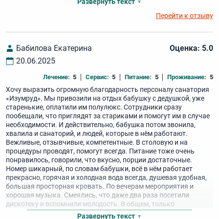
Развернуть текст
Перейти к отзыву
Бабилова Екатерина
Оценка: 5.0
20.06.2025
Лечение:
5
Сервис:
5
Питание:
5
Проживание:
5
Хочу выразить огромную благодарность персоналу санатория
«Изумруд». Мы привозили на отдых бабушку с дедушкой, уже
старенькие, оплатили им полулюкс. Сотрудники сразу
пообещали, что приглядят за стариками и помогут им в случае
необходимости. И действительно, бабушка потом звонила,
хвалила и санаторий, и людей, которые в нём работают.
Вежливые, отзывчивые, компетентные. В столовую и на
процедуры проводят, помогут всегда. Питание тоже очень
понравилось, говорили, что вкусно, порции достаточные.
Номер шикарный, по словам бабушки, всё в нём работает
прекрасно, горячая и холодная вода всегда, душевая удобная,
большая просторная кровать. По вечерам мероприятия и
хорошая музыка. Смеялись, что даже два раза посетили
дискотеку и вспомнили молодость. В общем, только
позитивные эмоции. Спасибо большое!
Развернуть текст