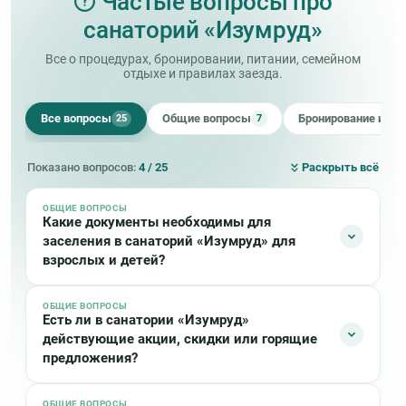
Частые вопросы про
санаторий «Изумруд»
Все о процедурах, бронировании, питании, семейном
отдыхе и правилах заезда.
Все вопросы
Общие вопросы
Бронирование и оп
25
7
Показано вопросов:
4 / 25
Раскрыть всё
ОБЩИЕ ВОПРОСЫ
Какие документы необходимы для
заселения в санаторий «Изумруд» для
взрослых и детей?
ОБЩИЕ ВОПРОСЫ
Взрослым в «Изумруде» при себе для заезда
Есть ли в санатории «Изумруд»
необходимо иметь:
действующие акции, скидки или горящие
предложения?
Паспорт
Страховой медицинский полис
ОБЩИЕ ВОПРОСЫ