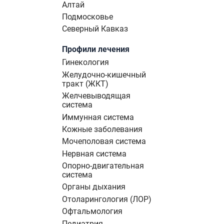
Алтай
Подмосковье
Северный Кавказ
Профили лечения
Гинекология
Желудочно-кишечный
тракт (ЖКТ)
Желчевыводящая
система
Иммунная система
Кожные заболевания
Мочеполовая система
Нервная система
Опорно-двигательная
система
Органы дыхания
Отоларингология (ЛОР)
Офтальмология
Педиатрия