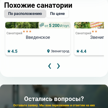
Похожие санатории
По расположению
По цене
5 200
от
₽/сут.
★★★
★★
Санаторий
Санаторий
Введенское
Звениго
4.5
4.4
Звенигород
‹
›
3 800
3
от
₽/сут.
от
Санаторий
Санаторий
Электроника
Пушкино
Остались вопросы?
4.2
4.6
Кисловодск
Оставьте заявку. Мы вам перезвоним и ответим на них