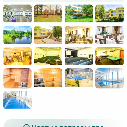
Питание
Кафе и рестораны
Банкетный зал
Спорт
Тренажёрный зал
Волейбольная площадка
Мини‑футбольное поле