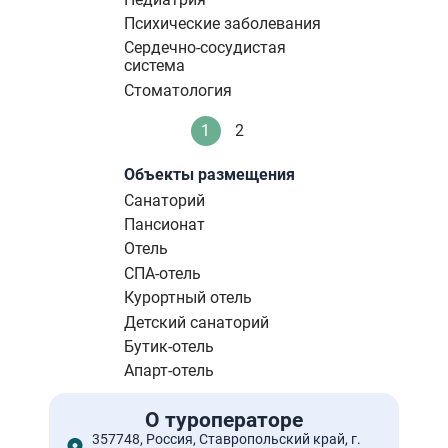
Психические заболевания
Сердечно-сосудистая
система
Стоматология
Нумерация
1
2
Текущая
Стандартное
страниц
страница
Объекты размещения
Санаторий
Пансионат
Отель
СПА-отель
Курортный отель
Детский санаторий
Бутик-отель
Апарт-отель
О туроператоре
357748, Россия, Ставропольский край, г.