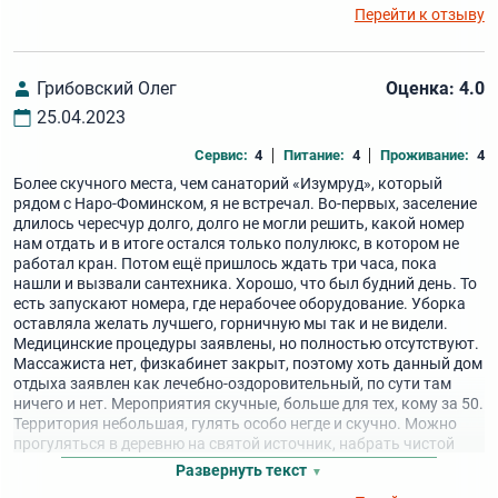
Перейти к отзыву
оздоровиться. Но всё равно спасибо за вашу работу.
Грибовский Олег
Оценка: 4.0
25.04.2023
Сервис:
4
Питание:
4
Проживание:
4
Более скучного места, чем санаторий «Изумруд», который
рядом с Наро-Фоминском, я не встречал. Во-первых, заселение
длилось чересчур долго, долго не могли решить, какой номер
нам отдать и в итоге остался только полулюкс, в котором не
работал кран. Потом ещё пришлось ждать три часа, пока
нашли и вызвали сантехника. Хорошо, что был будний день. То
есть запускают номера, где нерабочее оборудование. Уборка
оставляла желать лучшего, горничную мы так и не видели.
Медицинские процедуры заявлены, но полностью отсутствуют.
Массажиста нет, физкабинет закрыт, поэтому хоть данный дом
отдыха заявлен как лечебно-оздоровительный, по сути там
ничего и нет. Мероприятия скучные, больше для тех, кому за 50.
Территория небольшая, гулять особо негде и скучно. Можно
прогуляться в деревню на святой источник, набрать чистой
воды, для развлечения. А в целом там делать нечего.
Развернуть текст