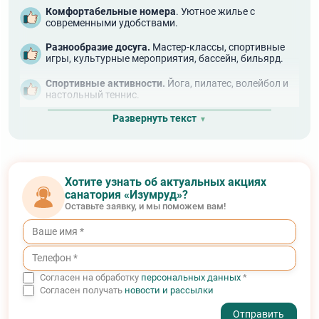
Комфортабельные номера
. Уютное жилье с
современными удобствами.
Разнообразие досуга.
Мастер-классы, спортивные
игры, культурные мероприятия, бассейн, бильярд.
Спортивные активности.
Йога, пилатес, волейбол и
настольный теннис.
Развернуть текст
Кулинарные изыски.
Здоровое и вкусное,
диетическое питание от шеф-повара.
Тематические вечера
. Викторины и концерты для
развлечения.
Хотите узнать об актуальных акциях
Дружелюбная атмосфера.
Возможность завести в
санатория «Изумруд»?
«Изумруде» новые знакомства.
Оставьте заявку, и мы поможем вам!
Профессиональный персонал
. Квалифицированные
врачи и внимательный обслуживающий персонал.
Удобное расположение
. Близость к Москве и
транспортная доступность.
Согласен на обработку
персональных данных
*
Согласен получать
новости и рассылки
- I agree to the processing of my personal data