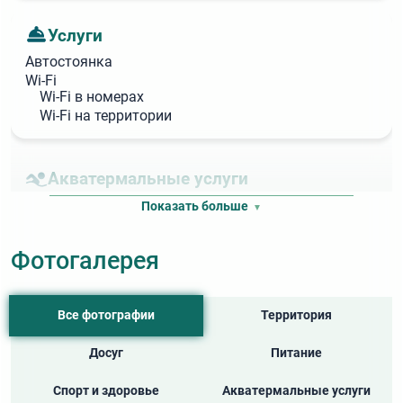
Услуги
Автостоянка
Wi‑Fi
Wi‑Fi в номерах
Wi‑Fi на территории
Акватермальные услуги
Бассейн
Показать больше
Крытый бассейн
Сауна
Фотогалерея
Досуг
Все фотографии
Территория
Бильярд
Настольный теннис
Досуг
Питание
Киноконцертный зал
Спорт и здоровье
Акватермальные услуги