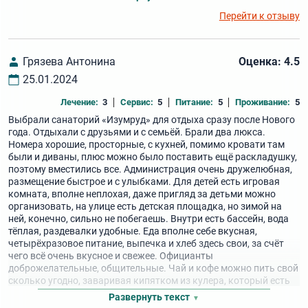
Перейти к отзыву
Грязева Антонина
Оценка: 4.5
25.01.2024
Лечение:
3
Сервис:
5
Питание:
5
Проживание:
5
Выбрали санаторий «Изумруд» для отдыха сразу после Нового
года. Отдыхали с друзьями и с семьёй. Брали два люкса.
Номера хорошие, просторные, с кухней, помимо кровати там
были и диваны, плюс можно было поставить ещё раскладушку,
поэтому вместились все. Администрация очень дружелюбная,
размещение быстрое и с улыбками. Для детей есть игровая
комната, вполне неплохая, даже пригляд за детьми можно
организовать, на улице есть детская площадка, но зимой на
ней, конечно, сильно не побегаешь. Внутри есть бассейн, вода
тёплая, раздевалки удобные. Еда вполне себе вкусная,
четырёхразовое питание, выпечка и хлеб здесь свои, за счёт
чего всё очень вкусное и свежее. Официанты
доброжелательные, общительные. Чай и кофе можно пить свой
сколько угодно, заваривая кипятком из кулера, который есть
на этаже. После прогулки на морозе очень приятно согреться.
Развернуть текст
Жаль, что процедур крайне мало, хотелось попутно немного