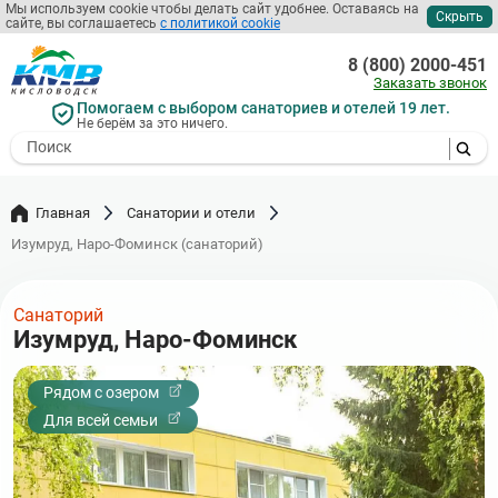
Перейти
Мы используем cookie чтобы делать сайт удобнее. Оставаясь на
Скрыть
сайте, вы соглашаетесь
с политикой cookie
к
основному
8 (800) 2000-451
содержанию
Заказать звонок
Помогаем с выбором санаториев и отелей 19 лет.
Не берём за это ничего.
- I agree to the processing of my
personal data
Главная
Санатории и отели
Изумруд, Наро-Фоминск (санаторий)
Санаторий
Изумруд, Наро-Фоминск
Рядом с озером
Для всей семьи