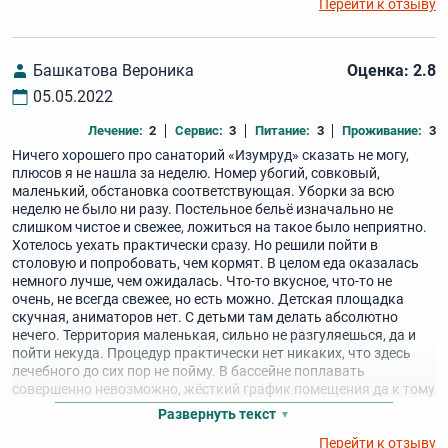
Перейти к отзыву
Башкатова Вероника
Оценка: 2.8
05.05.2022
Лечение:
2
Сервис:
3
Питание:
3
Проживание:
3
Ничего хорошего про санаторий «Изумруд» сказать не могу,
плюсов я не нашла за неделю. Номер убогий, совковый,
маленький, обстановка соответствующая. Уборки за всю
неделю не было ни разу. Постельное бельё изначально не
слишком чистое и свежее, ложиться на такое было неприятно.
Хотелось уехать практически сразу. Но решили пойти в
столовую и попробовать, чем кормят. В целом еда оказалась
немного лучше, чем ожидалась. Что-то вкусное, что-то не
очень, не всегда свежее, но есть можно. Детская площадка
скучная, аниматоров нет. С детьми там делать абсолютно
нечего. Территория маленькая, сильно не разгуляешься, да и
пойти некуда. Процедур практически нет никаких, что здесь
лечебного до сих пор не пойму. В бассейне поплавать
совершенно невозможно, жёсткий график помещения да к тому
же правила нам тоже не подошли. В общем, если хотите
Развернуть текст
отдохнуть - ищите другое место.
Перейти к отзыву