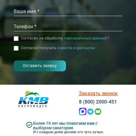
‹
›
Согласен на обработку
персональных данных
*
Согласен получать
новости и рассылки
- I agree to the processing of my
personal data
Заказать звонок
8 (800) 2000-451
Более 19 лет мы помогаем вам с
выбором санатория.
И с каждым днём делаем это чуть лучше.