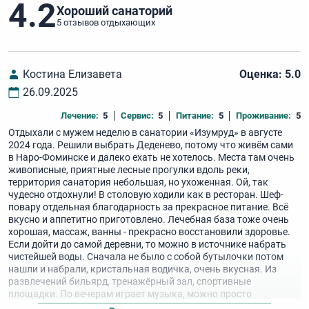
4.2
Хороший санаторий
5 отзывов отдыхающих
Костина Елизавета
Оценка: 5.0
26.09.2025
Лечение:
5
Сервис:
5
Питание:
5
Проживание:
5
Отдыхали с мужем неделю в санатории «Изумруд» в августе
2024 года. Решили выбрать Деденево, потому что живём сами
в Наро-Фоминске и далеко ехать не хотелось. Места там очень
живописные, приятные лесные прогулки вдоль реки,
территория санатория небольшая, но ухоженная. Ой, так
чудесно отдохнули! В столовую ходили как в ресторан. Шеф-
повару отдельная благодарность за прекрасное питание. Всё
вкусно и аппетитно приготовлено. Лечебная база тоже очень
хорошая, массаж, ванны - прекрасно восстановили здоровье.
Если дойти до самой деревни, то можно в источнике набрать
чистейшей воды. Сначала не было с собой бутылочки потом
нашли и набрали, кристальная водичка, очень вкусная. Из
развлечений бильярд, тренажёрный зал, спортивные
площадки. По вечерам играет музыка, можно просто
послушать или потанцевать. Мы не скучали, всё понравилось.