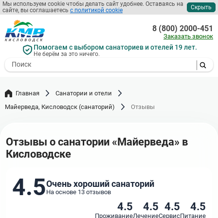
Перейти
Мы используем cookie чтобы делать сайт удобнее. Оставаясь на
Скрыть
сайте, вы соглашаетесь
с политикой cookie
к
основному
8 (800) 2000-451
содержанию
Заказать звонок
Помогаем с выбором санаториев и отелей 19 лет.
Не берём за это ничего.
- I agree to the processing of my
personal data
Главная
Санатории и отели
Майерведа, Кисловодск (санаторий)
Отзывы
Отзывы о санатории «Майерведа» в
Кисловодске
4.5
Очень хороший санаторий
На основе 13 отзывов
4.5
4.5
4.5
4.5
Проживание
Лечение
Сервис
Питание