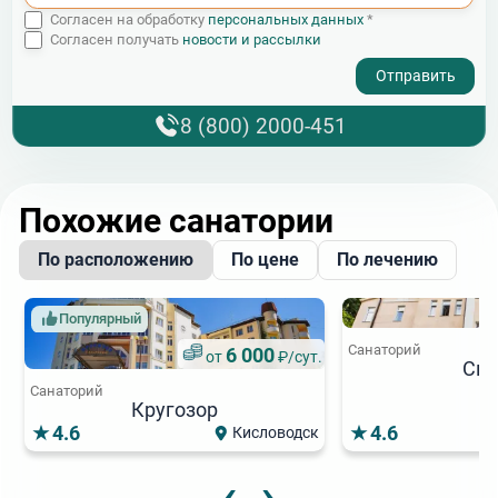
Согласен на обработку
персональных данных
*
Согласен получать
новости и рассылки
- I agree to the processing of my personal data
8 (800) 2000-451
Похожие санатории
По расположению
По цене
По лечению
Популярный
Санаторий
6 000
от
₽/сут.
См
Санаторий
Кругозор
4.6
4.6
Кисловодск
‹
›