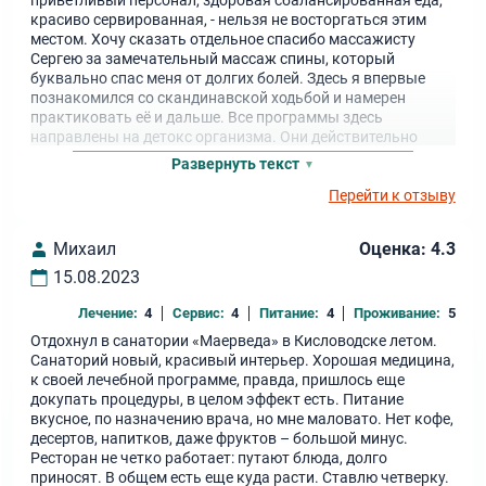
приветливый персонал, здоровая сбалансированная еда,
красиво сервированная, - нельзя не восторгаться этим
местом. Хочу сказать отдельное спасибо массажисту
Сергею за замечательный массаж спины, который
буквально спас меня от долгих болей. Здесь я впервые
познакомился со скандинавской ходьбой и намерен
практиковать её и дальше. Все программы здесь
направлены на детокс организма. Они действительно
приносят пользу, чувствуешь лёгкость и подъем сил. Такой
Развернуть текст
отдых стоит того.
Перейти к отзыву
Михаил
Оценка: 4.3
15.08.2023
Лечение:
4
Сервис:
4
Питание:
4
Проживание:
5
Отдохнул в санатории «Маерведа» в Кисловодске летом.
Санаторий новый, красивый интерьер. Хорошая медицина,
к своей лечебной программе, правда, пришлось еще
докупать процедуры, в целом эффект есть. Питание
вкусное, по назначению врача, но мне маловато. Нет кофе,
десертов, напитков, даже фруктов – большой минус.
Ресторан не четко работает: путают блюда, долго
приносят. В общем есть еще куда расти. Ставлю четверку.