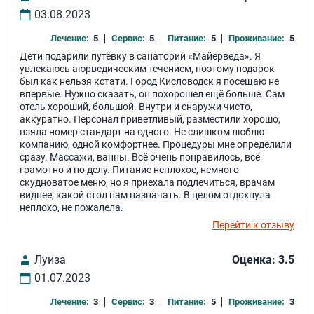
03.08.2023
Лечение:
5
Сервис:
5
Питание:
5
Проживание:
5
Дети подарили путёвку в санаторий «Майерведа». Я
увлекаюсь аюрведическим течением, поэтому подарок
был как нельзя кстати. Город Кисловодск я посещаю не
впервые. Нужно сказать, он похорошел ещё больше. Сам
отель хороший, большой. Внутри и снаружи чисто,
аккуратно. Персонал приветливый, разместили хорошо,
взяла номер стандарт на одного. Не слишком люблю
компанию, одной комфортнее. Процедуры мне определили
сразу. Массажи, ванны. Всё очень понравилось, всё
грамотно и по делу. Питание неплохое, немного
скудноватое меню, но я приехала подлечиться, врачам
виднее, какой стол нам назначать. В целом отдохнула
неплохо, не пожалела.
Перейти к отзыву
Луиза
Оценка: 3.5
01.07.2023
Лечение:
3
Сервис:
3
Питание:
5
Проживание:
3