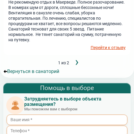
Не рекомендую отдых в Маерведе. Полное разочарование.
В номерах шум от дороги, сплошные бессонные ночи!
Вентиляция в санузле очень слабая, уборка
отвратительная. По лечению, специалистов по
процедурам не хватает, все вопросы решаются медленно.
Санаторий тесноват для своих 5 звезд. Питание
нормальное. Не тянет санаторий на сумму, потраченную
на путевку.
Перейти к отзыву
Следующ
›
Нумерация
1 из 2
страница
страниц
Вернуться в санаторий
Помощь в выборе
Затрудняетесь в выборе объекта
размещения?
Мы поможем вам с выбором