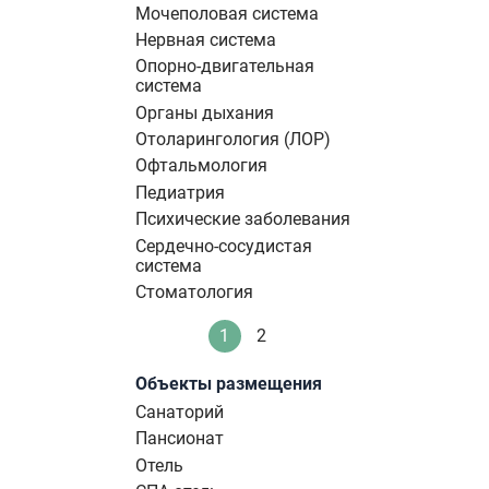
Мочеполовая система
Нервная система
Опорно-двигательная
система
Органы дыхания
Отоларингология (ЛОР)
Офтальмология
Педиатрия
Психические заболевания
Сердечно-сосудистая
система
Стоматология
Нумерация
1
2
Текущая
Стандартное
страниц
страница
Объекты размещения
Санаторий
Пансионат
Отель