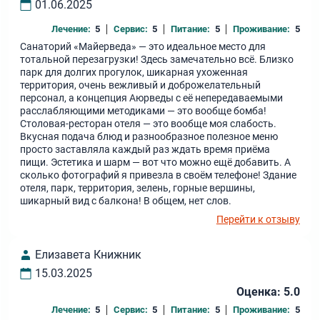
01.06.2025
Лечение:
5
Сервис:
5
Питание:
5
Проживание:
5
Санаторий «Майерведа» — это идеальное место для
тотальной перезагрузки! Здесь замечательно всё. Близко
парк для долгих прогулок, шикарная ухоженная
территория, очень вежливый и доброжелательный
персонал, а концепция Аюрведы с её непередаваемыми
расслабляющими методиками — это вообще бомба!
Столовая-ресторан отеля — это вообще моя слабость.
Вкусная подача блюд и разнообразное полезное меню
просто заставляла каждый раз ждать время приёма
пищи. Эстетика и шарм — вот что можно ещё добавить. А
сколько фотографий я привезла в своём телефоне! Здание
отеля, парк, территория, зелень, горные вершины,
шикарный вид с балкона! В общем, нет слов.
Перейти к отзыву
Елизавета Книжник
15.03.2025
Оценка: 5.0
Лечение:
5
Сервис:
5
Питание:
5
Проживание:
5