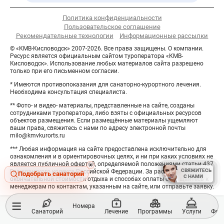
Политика конфиденциальности
Пользовательское соглашение
Рекомендательные технологии
Информационные рассылки
© «КМВ-Кисловодск» 2007-2026. Все права защищены. О компании.
Ресурс является официальным сайтом туроператора «КМВ-
Кисловодск». Использование любых материалов сайта разрешено
только при его письменном согласии.
* Имеются противопоказания для санаторно-курортного лечения.
Необходима консультация специалиста.
** Фото- и видео- материалы, представленные на сайте, созданы
сотрудниками туроператора, либо взяты с официальных ресурсов
объектов размещения. Если размещённые материалы ущемляют
ваши права, свяжитесь с нами по адресу электронной почты
milo@kmvkurorts.ru
*** Любая информация на сайте предоставлена исключительно для
ознакомления и в ориентировочных целях, и ни при каких условиях не
является публичной офертой, определяемой положениями статьи 437
Hide
×
СВЯЖИТЕСЬ
СВЯЖИТЕСЬ
Гражданского кодекса Российской Федерации. За расчётом
button
Подобрать санаторий
С НАМИ
С НАМИ
окончательной стоимости отдыха и способах оплаты обращайтесь к
менеджерам по контактам, указанным на сайте, или отправьте заявку.
≡
Номера
Санаторий
Лечение
Программы
Услуги
Фот