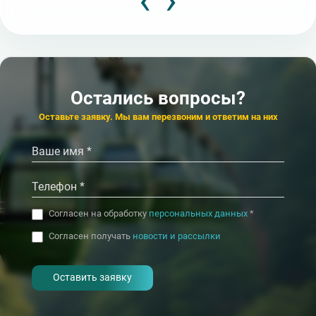
7 100
19
от
₽/сут.
от
Популярный
Популярный
★★★
★★★★★
Санаторий
Санаторий
19 400
5
от
₽/сут.
от
Узбекистан
Альфа Радон
★★★★★
★★★
Санаторий
Пансионат
Плаза СПА
Звездный
4.8
4.4
4.9
4.2
Кисловодск
Кисловодск
Данилов
К
Остались вопросы?
‹
‹
›
›
Оставьте заявку. Мы вам перезвоним и ответим на них
Согласен на обработку
персональных данных
*
Согласен получать
новости и рассылки
- I agree to the processing of my
personal data