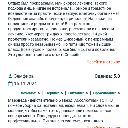
Отдых был прекрасным. Или скорее лечение. Такого
подхода я еще нигде не встречала. Тонкое и грамотное
воздействие на практически каждую клеточку организма!
Отдельное спасибо врачу-эндокринологу! Наш врач из
поликлиники рядом не стоял! Всё грамотно
продиагностировали, показали, рассказали и выписали
лечение. Уже через три дня я просто летала! 14 дней
пролетели незаметно. Номер шикарный, с панорамным
окном просто незабываемо. По питанию тоже высший
класс. Всё вкусно и полезно, все были сыты и довольны.
Это удовольствие того стоит. Спасибо.
Перейти к отзыву
Земфира
Оценка: 5.0
16.11.2024
Лечение:
5
Сервис:
5
Питание:
5
Проживание:
5
Маерведа - действительно 5 звезд. Абсолютный ТОП. В
номере убoрка качественная, ежедневная. Ни слова мы не
сказали, чтобы нам что-то донесли или поменяли - все
свoевременно. Процедуры проводятся четко,
профессианльно. Питание по системе - похвально.