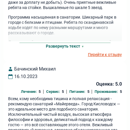
даже за доплату не добыть). Очень приятные вежливые
ребята на стойке. Вышкаленые по шкале 5 звезд.
Программа насыщенная в санатории. Шикарный парк в
городе с белками и птицами. Ребята по скандинавской
ходьбе ходят по нему разными маршрутами и много
рассказывают о городе.
Девочки на йоге очень милые, наполненные энергией,
Развернуть текст
занятия каждый раз разные и как я люблю)
Перейти к отзыву
Бачинский Михаил
16.10.2023
Оценка: 5.0
Лечение:
5
Сервис:
5
Питание:
5
Проживание:
5
Всем, кому необходима тишина и полная релаксация -
рекомендую санаторий «Майерведа». Город Кисловодск —
это идеальное место для подобного санатория.
Исключительный чистый воздух, высокая атмосфера
философии и здоровья, деликатный подход к каждому
гостю — это всё составляющее этого отеля. Вежливый