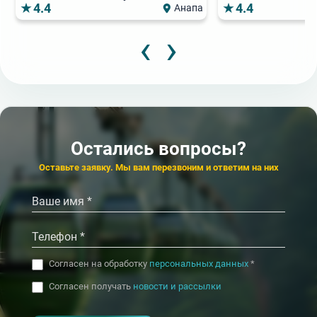
4.4
4.4
Анапа
‹
›
3 100
9 500
2
от
от
₽/сут.
₽/сут.
от
Популярный
★★★
★★★★★
★★
Санаторий
Санаторий
Пансионат
3
от
Роза ветров
Нарат
Маяк
★★★★
Санаторий
Надежда
4.5
4.3
Теберда
Остались вопросы?
4.7
4.6
Верхний Фиагдон
‹
›
Оставьте заявку. Мы вам перезвоним и ответим на них
‹
›
Согласен на обработку
персональных данных
*
Согласен получать
новости и рассылки
- I agree to the processing of my
personal data