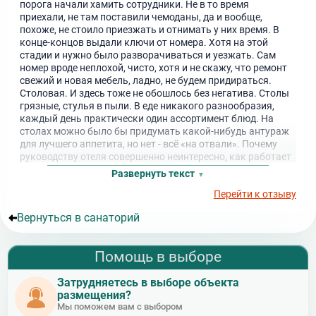
порога начали хамить сотрудники. Не в то время
приехали, не там поставили чемоданы, да и вообще,
похоже, не стоило приезжать и отнимать у них время. В
конце-концов выдали ключи от номера. Хотя на этой
стадии и нужно было разворачиваться и уезжать. Сам
номер вроде неплохой, чисто, хотя и не скажу, что ремонт
свежий и новая мебель, ладно, не будем придираться.
Столовая. И здесь тоже не обошлось без негатива. Столы
грязные, стулья в пыли. В еде никакого разнообразия,
каждый день практически один ассортимент блюд. На
столах можно было бы придумать какой-нибудь антураж
для лучшего аппетита, но нет - всё «на отвали». Почему
руководству отеля совершенно неинтересно, как работает
его заведение? Почему нельзя сделать так, чтобы всё
Развернуть текст
было отлично? Деньги за отдых берут немалые, а отдачи
Перейти к отзыву
практически никакой.
Вернуться в санаторий
Помощь в выборе
Затрудняетесь в выборе объекта
размещения?
Мы поможем вам с выбором