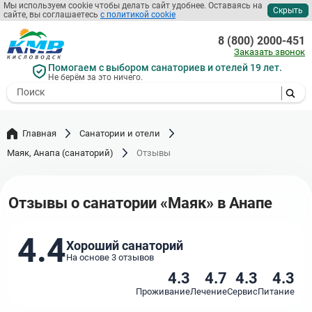
Перейти
Мы используем cookie чтобы делать сайт удобнее. Оставаясь на
Скрыть
сайте, вы соглашаетесь
с политикой cookie
к
основному
8 (800) 2000-451
содержанию
Заказать звонок
Помогаем с выбором санаториев и отелей 19 лет.
Не берём за это ничего.
- I agree to the processing of my
personal data
Главная
Санатории и отели
Маяк, Анапа (санаторий)
Отзывы
Отзывы о санатории «Маяк» в Анапе
4.4
Хороший санаторий
На основе 3 отзывов
4.3
4.7
4.3
4.3
Проживание
Лечение
Сервис
Питание