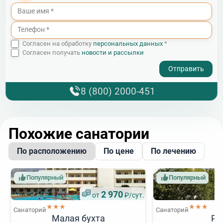
Согласен на обработку
персональных данных
*
Согласен получать
новости и рассылки
- I agree to the processing of my personal data
8 (800) 2000-451
Похожие санатории
По расположению
По цене
По лечению
Популярный
Популярный
2 970
от
₽/сут.
★★★
★★★
Санаторий
Санаторий
Малая бухта
Ру