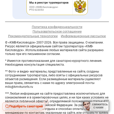
Мы в реестре туроператоров
ООО «КМВ-Кисловодск»
РТО 023053
Политика конфиденциальности
Пользовательское соглашение
Рекомендательные технологии
Информационные рассылки
© «КМВ-Кисловодск» 2007-2026. Все права защищены. О компании.
Ресурс является официальным сайтом туроператора «КМВ-
Кисловодск». Использование любых материалов сайта разрешено
только при его письменном согласии.
* Имеются противопоказания для санаторно-курортного лечения.
Необходима консультация специалиста.
** Фото- и видео- материалы, представленные на сайте, созданы
сотрудниками туроператора, либо взяты с официальных ресурсов
объектов размещения. Если размещённые материалы ущемляют
ваши права, свяжитесь с нами по адресу электронной почты
milo@kmvkurorts.ru
*** Любая информация на сайте предоставлена исключительно для
ознакомления и в ориентировочных целях, и ни при каких условиях не
является публичной офертой, определяемой положениями статьи 437
Hide
×
СВЯЖИТЕСЬ
СВЯЖИТЕСЬ
Гражданского кодекса Российской Федерации. За расчётом
button
Подобрать санаторий
С НАМИ
С НАМИ
окончательной стоимости отдыха и способах оплаты обращайтесь к
менеджерам по контактам, указанным на сайте, или отправьте заявку.