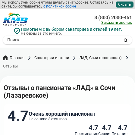
Перейти
Мы используем cookie чтобы делать сайт удобнее. Оставаясь на
Скрыть
сайте, вы соглашаетесь
с политикой cookie
к
основному
8 (800) 2000-451
содержанию
Заказать звонок
Помогаем с выбором санаториев и отелей 19 лет.
Не берём за это ничего.
- I agree to the processing of my
personal data
Главная
Санатории и отели
ЛАД, Сочи (пансионат)
Отзывы
Отзывы о пансионате «ЛАД» в Сочи
(Лазаревское)
4.7
Очень хороший пансионат
На основе 3 отзывов
4.7
4.7
4.7
Проживание
Сервис
Питание