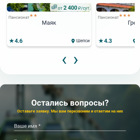
2 400
от
₽/сут.
★★
★★★
Пансионат
Пансионат
Маяк
Грен
4.6
4.3
Шепси
‹
›
3
от
Популярный
★★
Пансионат
3 000
от
₽/сут.
Мечта
Пансионат
Родина
4.5
4.5
Кисловодск
К
Остались вопросы?
‹
›
Оставьте заявку. Мы вам перезвоним и ответим на них