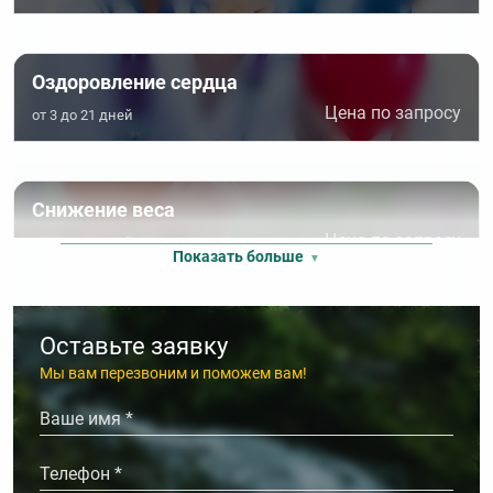
Спелеотерапия (Соляная пещера, Спелеокамера)
Терренкур
Оздоровление сердца
Физиотерапия
Цена по запросу
от
3
до
21
дней
Снижение веса
Цена по запросу
от
3
до
21
дней
Показать больше
Оставьте заявку
Мы вам перезвоним и поможем вам!