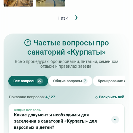
Следующ
›
Нумерация
1 из 4
страница
страниц
Частые вопросы про
санаторий «Курпаты»
Все о процедурах, бронировании, питании, семейном
отдыхе и правилах заезда.
Все вопросы
Общие вопросы
Бронирование и оп
27
7
Показано вопросов:
4 / 27
Раскрыть всё
ОБЩИЕ ВОПРОСЫ
Какие документы необходимы для
заселения в санаторий «Курпаты» для
взрослых и детей?