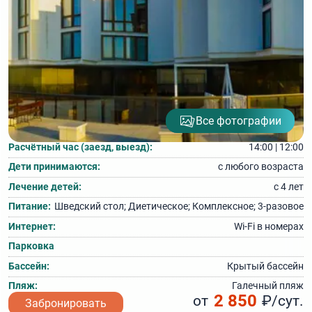
Все фотографии
Расчётный час (заезд, выезд):
14:00 | 12:00
Дети принимаются:
с любого возраста
Лечение детей:
с 4 лет
Питание:
Шведский стол; Диетическое; Комплексное; 3‑разовое
Интернет:
Wi‑Fi в номерах
Парковка
Бассейн:
Крытый бассейн
Пляж:
Галечный пляж
2 850
от
₽/сут.
Забронировать