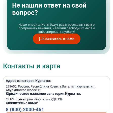
Не нашли ответ на свой
третьих лиц (не родителей и не законных
опекунов) — нотариально заверенное согласие
вопрос?
родителей или законных опекунов
Наши специалисты будут рады рассказать вам о
программах лечения, наличии свободных мест и
забронировать путёвку!
Свяжитесь с нами
Контакты и карта
Адрес санатория Курпаты:
298656, Россия, Республика Крым, г.Ялта, пгт.Курпаты, ул.
Алупкинское шоссе 12
Юридическое название санатория Курпаты:
ФГБУ «Санаторий «Курпаты» УДП РФ
Свяжитесь с нами:
8 (800) 2000-451