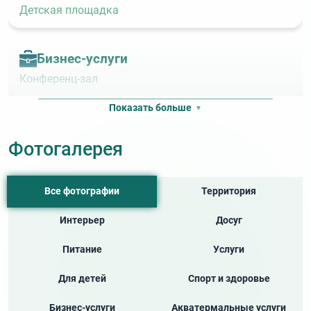
Детская площадка
Бизнес‑услуги
Конференц‑зал
Показать больше
Услуги
Фотогалерея
Автостоянка
Wi‑Fi
Wi‑Fi в номерах
Камера хранения
Все фотографии
Территория
Магазины
Магазин сувениров
Интерьер
Досуг
Питание
Услуги
Акватермальные услуги
Для детей
Спорт и здоровье
Бассейн
Крытый бассейн
Бизнес-услуги
Акватермальные услуги