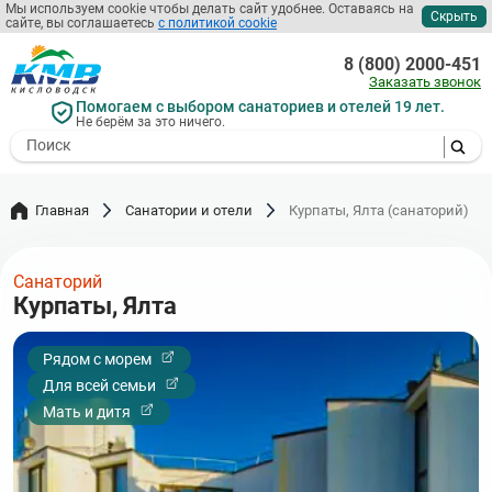
Перейти
Мы используем cookie чтобы делать сайт удобнее. Оставаясь на
Скрыть
сайте, вы соглашаетесь
с политикой cookie
к
основному
8 (800) 2000-451
содержанию
Заказать звонок
Помогаем с выбором санаториев и отелей 19 лет.
Не берём за это ничего.
- I agree to the processing of my
personal data
Главная
Санатории и отели
Курпаты, Ялта (санаторий)
Санаторий
Курпаты, Ялта
Рядом с морем
Для всей семьи
Мать и дитя