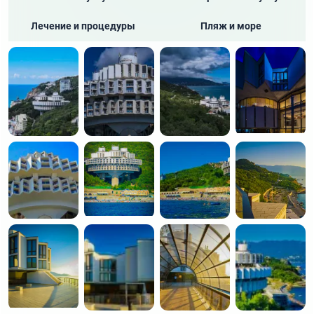
Пляж
Галечный пляж
Лечение и процедуры
Пляж и море
Сауна
Финская сауна
Досуг
Бильярд
Библиотека
Киноконцертный зал
Настольные игры
Шахматы
Экскурсионное бюро
Питание
Кафе и рестораны
Кафе
Спорт