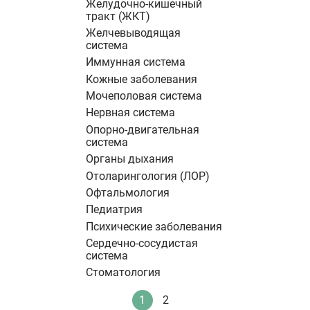
Желудочно-кишечный
тракт (ЖКТ)
Желчевыводящая
система
Иммунная система
Кожные заболевания
Мочеполовая система
Нервная система
Опорно-двигательная
система
Органы дыхания
Отоларингология (ЛОР)
Офтальмология
Педиатрия
Психические заболевания
Сердечно-сосудистая
система
Стоматология
Нумерация
1
2
Текущая
Стандартное