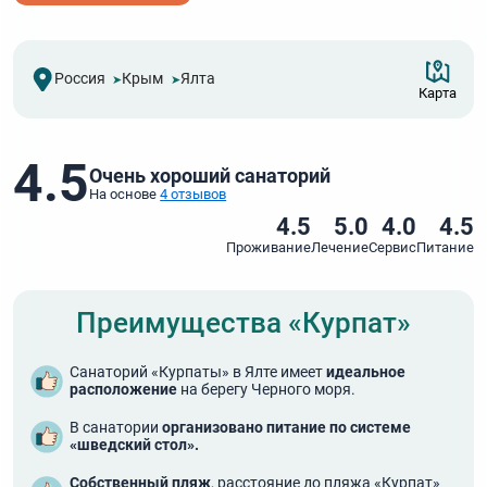
Россия
Крым
Ялта
Карта
4.5
Очень хороший санаторий
На основе
4 отзывов
4.5
5.0
4.0
4.5
Проживание
Лечение
Сервис
Питание
Преимущества «Курпат»
Санаторий «Курпаты» в Ялте имеет
идеальное
расположение
на берегу Черного моря.
В санатории
организовано питание по системе
«шведский стол».
Собственный пляж
, расстояние до пляжа «Курпат»