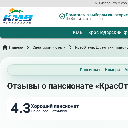
Перейти
Мы используем cook
к
основному
Помогаем с выбором санаториев
содержанию
Не берём за это ничего.
КМВ
Краснодарский кр
Главная
Санатории и отели
КрасОтель, Ессентуки (панси
Пансионат
Номера
У
Отзывы о пансионате «КрасОт
4.3
Хороший пансионат
На основе 5 отзывов