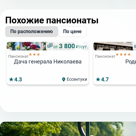
Похожие пансионаты
По расположению
По цене
3 800
от
₽/сут.
★★★
★★★★
Пансионат
Пансионат
Дача генерала Николаева
Род
4.3
4.7
Ессентуки
4 550
от
₽/сут.
Пансионат
Пансионат
Корсунь