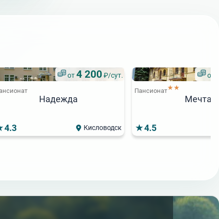
4 200
от
₽/сут.
от
★★
ансионат
Пансионат
Надежда
Мечта
4.3
4.5
Кисловодск
ярный
Популярный
Пансион
4 700
4 700
от
₽/сут.
от
₽/сут.
★★★
★★★
Пансионат
зеро сновидений
Лесные дали