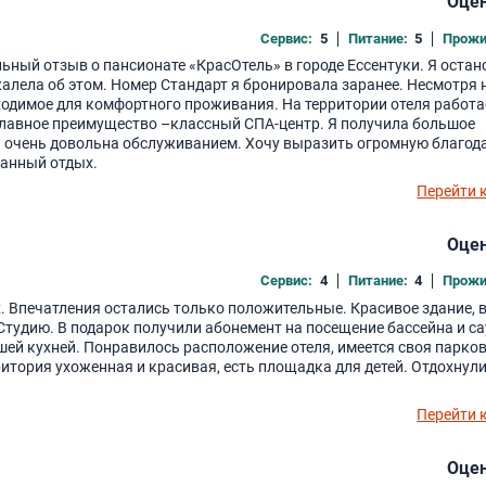
Оцен
Сервис:
5
Питание:
5
Прожи
ьный отзыв о пансионате «КрасОтель» в городе Ессентуки. Я оста
ожалела об этом. Номер Стандарт я бронировала заранее. Несмотря н
бходимое для комфортного проживания. На территории отеля работа
 главное преимущество –классный СПА-центр. Я получила большое
ь очень довольна обслуживанием. Хочу выразить огромную благод
ванный отдых.
Перейти 
Оцен
Сервис:
4
Питание:
4
Прожи
. Впечатления остались только положительные. Красивое здание, 
Студию. В подарок получили абонемент на посещение бассейна и с
ошей кухней. Понравилось расположение отеля, имеется своя парков
тория ухоженная и красивая, есть площадка для детей. Отдохнул
Перейти 
Оцен