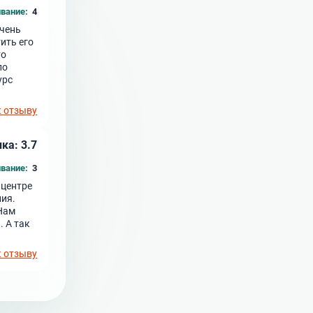
вание:
4
Очень
ить его
то
ло
урс
к отзыву
ка: 3.7
вание:
3
 центре
ния.
 Нам
 А так
к отзыву