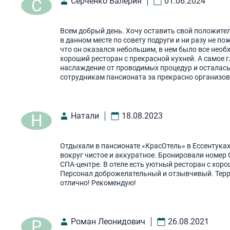
С
Серченко Валерия
01.06.2024
Всем добрый день. Хочу оставить свой положител
в данном месте по совету подруги и ни разу не п
что он оказался небольшим, в нем было все нео
хороший ресторан с прекрасной кухней. А самое
наслаждение от проводимых процедур и осталас
сотрудникам пансионата за прекрасно организо
Н
Натали
18.08.2023
Отдыхали в пансионате «КрасОтель» в Ессентуках
вокруг чистое и аккуратное. Бронировали номер 
СПА-центре. В отеле есть уютный ресторан с хор
Персонал доброжелательный и отзывчивый. Терри
отлично! Рекомендую!
Р
Роман Леонидович
26.08.2021