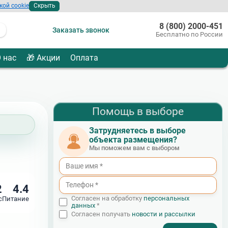
кой cookie
Скрыть
8 (800) 2000-451
Заказать звонок
Бесплатно по России
 нас
🎁 Акции
Оплата
Помощь в выборе
Затрудняетесь в выборе
объекта размещения?
Мы поможем вам с выбором
2
4.4
Согласен на обработку
персональных
с
Питание
данных
*
Согласен получать
новости и рассылки
- I agree to the processing of my personal data