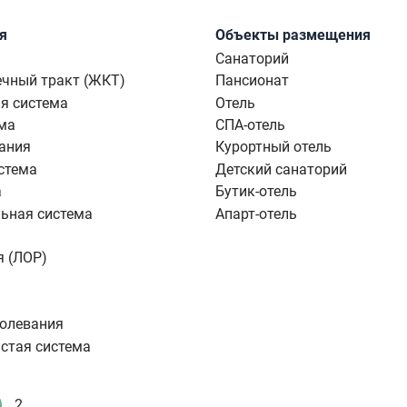
я
Объекты размещения
Санаторий
чный тракт (ЖКТ)
Пансионат
я система
Отель
ма
СПА-отель
ания
Курортный отель
стема
Детский санаторий
а
Бутик-отель
ьная система
Апарт-отель
я (ЛОР)
болевания
стая система
2