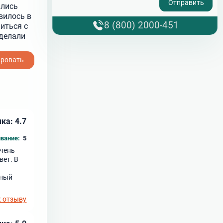
ились
вилось в
8 (800) 2000-451
иться с
делали
ировать
ка: 4.7
вание:
5
Очень
вет. В
чный
к отзыву