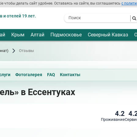
ie чтобы делать сайт удобнее. Оставаясь на сайте, вы соглашаетесь
с полити
 и отелей 19 лет.
- I agree to the processing of my
personal data
ай
Крым
Алтай
Подмосковье
Северный Кавказ
О
онат)
Отзывы
слуги
Фотогалерея
FAQ
Контакты
ель» в Ессентуках
4.2
4.
Проживание
Серви