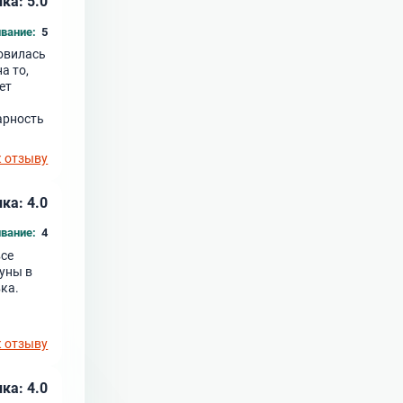
ка: 5.0
вание:
5
новилась
а то,
ет
арность
к отзыву
ка: 4.0
вание:
4
все
ауны в
ка.
и
к отзыву
ка: 4.0