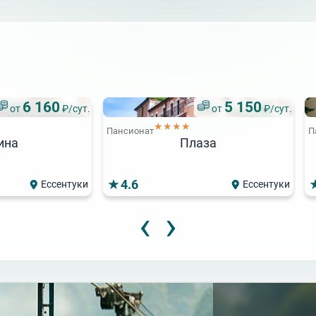
6 160
5 150
от
₽/сут.
от
₽/сут.
★★★★
Пансионат
П
ина
Плаза
4.6
Ессентуки
Ессентуки
‹
›
4 575
4 600
от
₽/сут.
от
₽/сут.
Попул
★★★
★★★
Пансионат
Кристалл Уют
Виктория
Пансионат
О