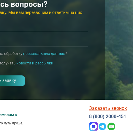
4.4
4.3
Евпатория
Одинцовский район
сь вопросы?
вку. Мы вам перезвоним и ответим на них
на обработку
персональных данных
*
получать
новости и рассылки
Заказать звонок
аем вам с
8 (800) 2000-451
о чуть лучше.