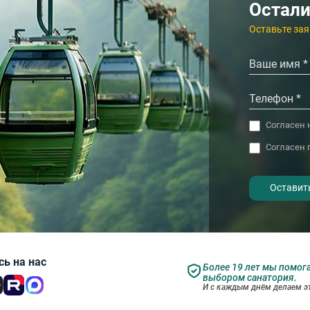
4.3
4.6
Анапа
Кабардинка
Остали
‹
›
Оставьте зая
Согласен 
Согласен 
- I agree to the processing of my
personal data
ь на нас
Более 19 лет мы помог
выбором санатория.
И с каждым днём делаем эт