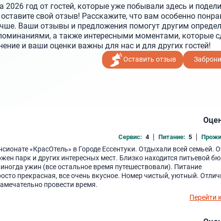
 2026 год от гостей, которые уже побывали здесь и подел
оставите свой отзыв! Расскажите, что вам особенно понра
учше. Ваши отзывы и предложения помогут другим определ
поминаниями, а также интересными моментами, которые с
ние и ваши оценки важны для нас и для других гостей!
Оставить отзыв
Заброн
Оцен
Сервис:
4
Питание:
5
Прожи
нсионате «КрасОтель» в Городе Ессентуки. Отдыхали всей семьей. 
жен парк и других интересных мест. Близко находится питьевой бю
 иногда ужин (все остальное время путешествовали). Питание
росто прекрасная, все очень вкусное. Номер чистый, уютный. Отли
замечательно провести время.
Перейти 