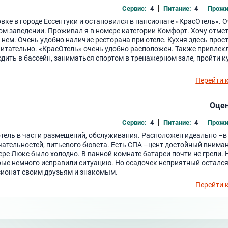
Сервис:
4
Питание:
4
Прожи
вке в городе Ессентуки и остановился в пансионате «КрасОтель». 
м заведении. Проживал я в номере категории Комфорт. Хочу отмет
 нем. Очень удобно наличие ресторана при отеле. Кухня здесь прос
питательно. «КрасОтель» очень удобно расположен. Также привлек
дить в бассейн, заниматься спортом в тренажерном зале, пройти к
Перейти 
Оцен
Сервис:
4
Питание:
4
Прожи
отель в части размещений, обслуживания. Расположен идеально –в
чательностей, питьевого бювета. Есть СПА –цент достойный внима
ере Люкс было холодно. В ванной комнате батареи почти не грели.
рые немного исправили ситуацию. Но осадочек неприятный остался.
сионат своим друзьям и знакомым.
Перейти 