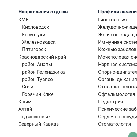
Направления отдыха
Профили лечени
КМВ
Гинекология
Кисловодск
Желудочно-кише
Ессентуки
Желчевыводяща
Железноводск
Иммунная систе
Пятигорск
Кожные заболев
Краснодарский край
Мочеполовая си
район Анапы
Нервная систем
район Геленджика
Опорно-двигател
район Туапсе
Органы дыхания
Сочи
Отоларингологи
Горячий Ключ
Офтальмология
Крым
Педиатрия
Алтай
Психические за
Подмосковье
Сердечно-сосуди
Северный Кавказ
Стоматология
Нумерация
1