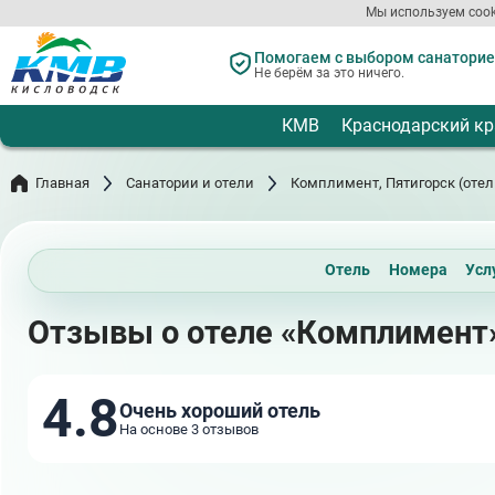
Перейти
Мы используем cook
к
основному
Помогаем с выбором санаториев
содержанию
Не берём за это ничего.
КМВ
Краснодарский кр
Главная
Санатории и отели
Комплимент, Пятигорск (отел
Отель
Номера
Усл
Отзывы о отеле «Комплимент»
4.8
Очень хороший отель
На основе 3 отзывов