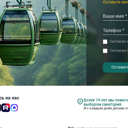
‹
›
Оставьте зая
Согласен 
Согласен 
- I agree to the processing of my
personal data
ь на нас
Более 19 лет мы помог
выбором санатория.
И с каждым днём делаем эт