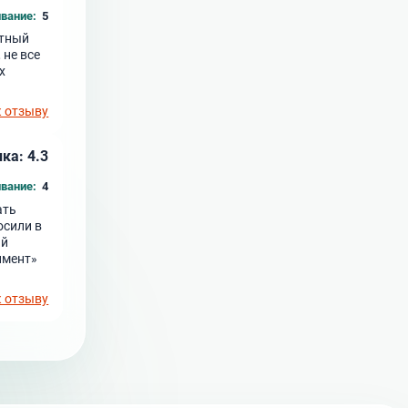
вание:
5
ютный
 не все
х
к отзыву
ка: 4.3
вание:
4
ать
осили в
ый
имент»
к отзыву