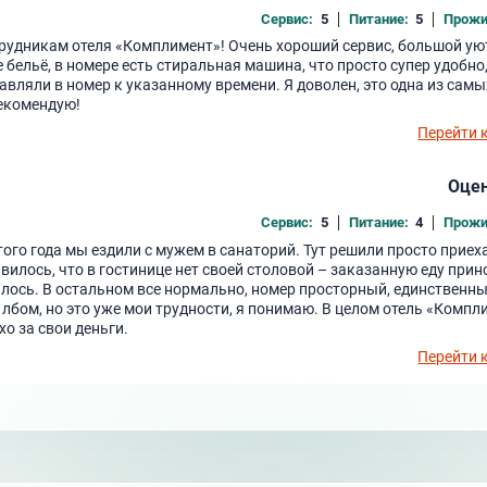
Сервис:
5
Питание:
5
Прожи
отрудникам отеля «Комплимент»! Очень хороший сервис, большой у
бельё, в номере есть стиральная машина, что просто супер удобно,
авляли в номер к указанному времени. Я доволен, это одна из самы
екомендую!
Перейти 
Оцен
Сервис:
5
Питание:
4
Прожи
того года мы ездили с мужем в санаторий. Тут решили просто приех
авилось, что в гостинице нет своей столовой – заказанную еду прин
вилось. В остальном все нормально, номер просторный, единственн
 лбом, но это уже мои трудности, я понимаю. В целом отель «Компл
о за свои деньги.
Перейти 