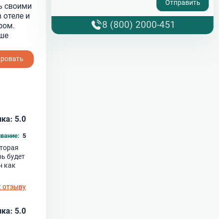
ь своими
 отеле и
8 (800) 2000-451
ром.
ше
ировать
ка: 5.0
вание:
5
оторая
рь будет
н как
к отзыву
ка: 5.0