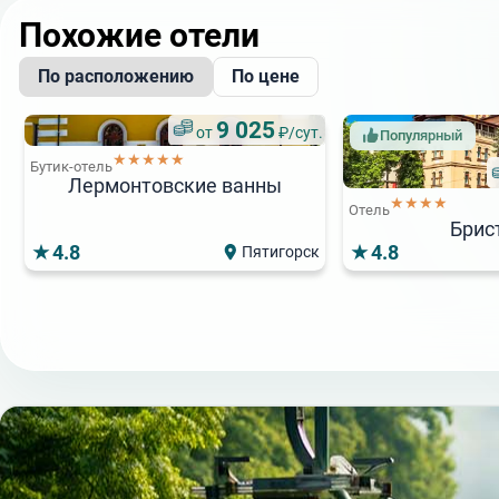
Похожие отели
По расположению
По цене
9 025
от
₽/сут.
Популярный
★★★★★
Бутик-отель
Лермонтовские ванны
★★★★
Отель
Брис
4.8
4.8
Пятигорск
Популярный
Бутик-отель
4 500
от
₽/сут.
★★★★
Отель
Golden Hills
4.5
4.4
Лермонтово