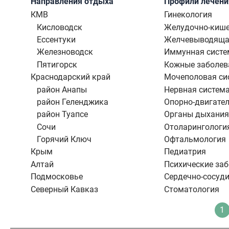
Направления отдыха
Профили лечени
КМВ
Гинекология
Кисловодск
Желудочно-кише
Ессентуки
Желчевыводяща
Железноводск
Иммунная систе
Пятигорск
Кожные заболев
Краснодарский край
Мочеполовая си
район Анапы
Нервная систем
район Геленджика
Опорно-двигател
район Туапсе
Органы дыхания
Сочи
Отоларингологи
Горячий Ключ
Офтальмология
Крым
Педиатрия
Алтай
Психические за
Подмосковье
Сердечно-сосуди
Северный Кавказ
Стоматология
Нумерация
1
Т
страниц
с