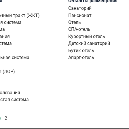
я
Объекты размещения
Санаторий
чный тракт (ЖКТ)
Пансионат
я система
Отель
ма
СПА-отель
ания
Курортный отель
стема
Детский санаторий
а
Бутик-отель
ьная система
Апарт-отель
я (ЛОР)
болевания
стая система
2
екущая
Стандартное
траница