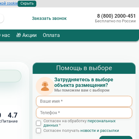
кой cookie
Скрыть
8 (800) 2000-451
Заказать звонок
Бесплатно по России
 нас
🎁 Акции
Оплата
Помощь в выборе
Затрудняетесь в выборе
объекта размещения?
Мы поможем вам с выбором
0
4.7
Согласен на обработку
персональных
с
Питание
данных
*
Согласен получать
новости и рассылки
- I agree to the processing of my personal data