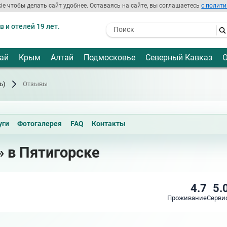
ie чтобы делать сайт удобнее. Оставаясь на сайте, вы соглашаетесь
с полити
 и отелей 19 лет.
- I agree to the processing of my
personal data
ай
Крым
Алтай
Подмосковье
Северный Кавказ
О
ь)
Отзывы
уги
Фотогалерея
FAQ
Контакты
 в Пятигорске
4.7
5.
Проживание
Серви