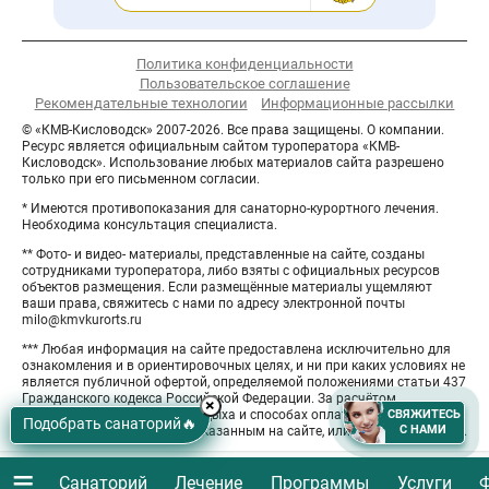
Политика конфиденциальности
Пользовательское соглашение
Рекомендательные технологии
Информационные рассылки
© «КМВ-Кисловодск» 2007-2026. Все права защищены. О компании.
Ресурс является официальным сайтом туроператора «КМВ-
Кисловодск». Использование любых материалов сайта разрешено
только при его письменном согласии.
* Имеются противопоказания для санаторно-курортного лечения.
Необходима консультация специалиста.
** Фото- и видео- материалы, представленные на сайте, созданы
сотрудниками туроператора, либо взяты с официальных ресурсов
объектов размещения. Если размещённые материалы ущемляют
ваши права, свяжитесь с нами по адресу электронной почты
milo@kmvkurorts.ru
*** Любая информация на сайте предоставлена исключительно для
ознакомления и в ориентировочных целях, и ни при каких условиях не
является публичной офертой, определяемой положениями статьи 437
Гражданского кодекса Российской Федерации. За расчётом
Hide
×
СВЯЖИТЕСЬ
СВЯЖИТЕСЬ
окончательной стоимости отдыха и способах оплаты обращайтесь к
button
Подобрать санаторий
🔥
С НАМИ
С НАМИ
менеджерам по контактам, указанным на сайте, или отправьте заявку.
≡
Санаторий
Лечение
Программы
Услуги