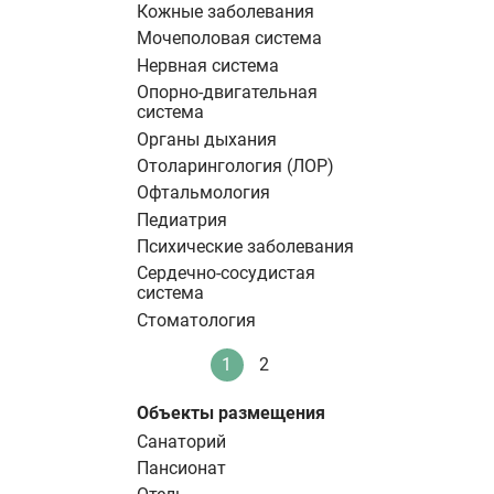
Кожные заболевания
Мочеполовая система
Нервная система
Опорно-двигательная
система
Органы дыхания
Отоларингология (ЛОР)
Офтальмология
Педиатрия
Психические заболевания
Сердечно-сосудистая
система
Стоматология
Нумерация
1
2
Текущая
Стандартное
страниц
страница
Объекты размещения
Санаторий
Пансионат