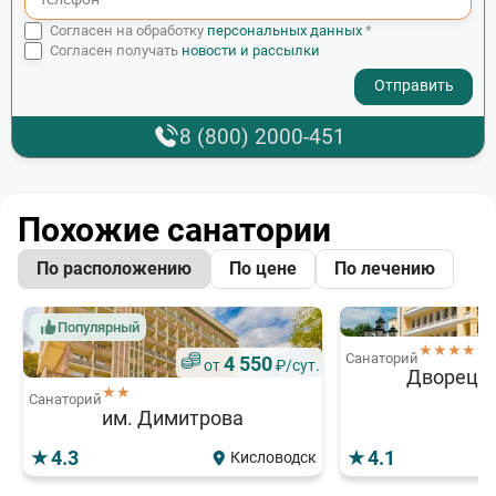
Согласен на обработку
персональных данных
*
Согласен получать
новости и рассылки
- I agree to the processing of my personal data
8 (800) 2000-451
Похожие санатории
По расположению
По цене
По лечению
Популярный
★★★★★
Санаторий
4 550
от
₽/сут.
Дворец Н
★★
Санаторий
им. Димитрова
4.3
4.1
Кисловодск