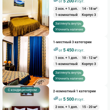
5 200
от
₽/сут.
2
осн. +
1
доп.
14
-
18
м²
1-комнатный
Корпус 3
Заглянуть внутрь
Уточнить наличие
1-местный 3 категории
5 450
от
₽/сут.
1
осн. +
1
доп.
10
-
12
м²
1-комнатный
Корпус 3
Заглянуть внутрь
Уточнить наличие
С кондиционером
2-комнатный 1 категории
5 500
от
₽/сут.
2
осн. +
1
доп.
15
-
20
м²