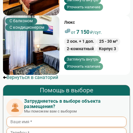
Уточнить наличие
C балконом
Люкс
С кондиционером
7 150
от
₽/сут.
2
осн. +
1
доп.
25
-
30
м²
2-комнатный
Корпус 3
Заглянуть внутрь
Уточнить наличие
Вернуться в санаторий
Помощь в выборе
Затрудняетесь в выборе объекта
размещения?
Мы поможем вам с выбором