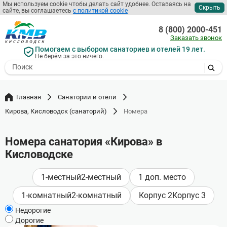
Мы используем cookie чтобы делать сайт удобнее. Оставаясь на
Скрыть
сайте, вы соглашаетесь
с политикой cookie
Перейти
к
8 (800) 2000-451
основному
Заказать звонок
содержанию
Помогаем с выбором санаториев и отелей 19 лет.
Не берём за это ничего.
- I agree to the processing of my
personal data
Главная
Санатории и отели
Кирова, Кисловодск (санаторий)
Номера
Номера санатория «Кирова» в
Кисловодске
1-местный
2-местный
1 доп. место
1-комнатный
2-комнатный
Корпус 2
Корпус 3
Недорогие
Дорогие