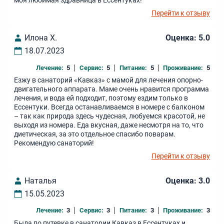
моя любимая здравница в Ессентуках!
Перейти к отзыву
Илона Х.
Оценка: 5.0
18.07.2023
Лечение:
5
Сервис:
5
Питание:
5
Проживание:
5
Езжу в санаторий «Кавказ» с мамой для лечения опорно-
двигательного аппарата. Маме очень нравится программа
лечения, и вода ей подходит, поэтому ездим только в
Ессентуки. Всегда останавливаемся в номере с балконом
– так как природа здесь чудесная, любуемся красотой, не
выходя из номера. Еда вкусная, даже несмотря на то, что
диетическая, за это отдельное спасибо поварам.
Рекомендую санаторий!
Перейти к отзыву
Наталья
Оценка: 3.0
15.05.2023
Лечение:
3
Сервис:
3
Питание:
3
Проживание:
3
Была по путевке в санатории Кавказ в Ессентуках и