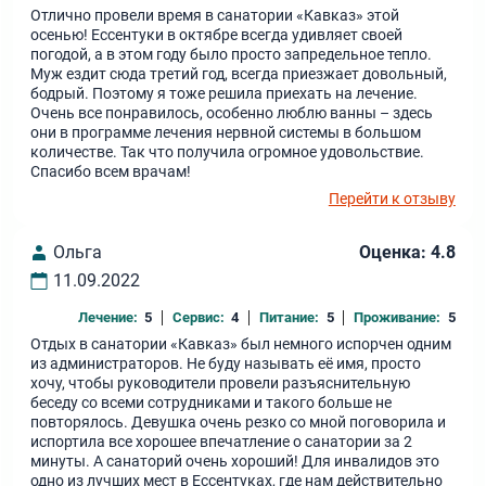
Отлично провели время в санатории «Кавказ» этой
осенью! Ессентуки в октябре всегда удивляет своей
погодой, а в этом году было просто запредельное тепло.
Муж ездит сюда третий год, всегда приезжает довольный,
бодрый. Поэтому я тоже решила приехать на лечение.
Очень все понравилось, особенно люблю ванны – здесь
они в программе лечения нервной системы в большом
количестве. Так что получила огромное удовольствие.
Спасибо всем врачам!
Перейти к отзыву
Ольга
Оценка: 4.8
11.09.2022
Лечение:
5
Сервис:
4
Питание:
5
Проживание:
5
Отдых в санатории «Кавказ» был немного испорчен одним
из администраторов. Не буду называть её имя, просто
хочу, чтобы руководители провели разъяснительную
беседу со всеми сотрудниками и такого больше не
повторялось. Девушка очень резко со мной поговорила и
испортила все хорошее впечатление о санатории за 2
минуты. А санаторий очень хороший! Для инвалидов это
одно из лучших мест в Ессентуках, где нам действительно