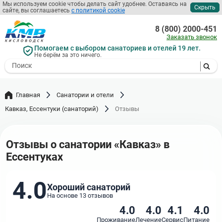
Перейти
Мы используем cookie чтобы делать сайт удобнее. Оставаясь на
Скрыть
сайте, вы соглашаетесь
с политикой cookie
к
основному
8 (800) 2000-451
содержанию
Заказать звонок
Помогаем с выбором санаториев и отелей 19 лет.
Не берём за это ничего.
- I agree to the processing of my
personal data
Главная
Санатории и отели
Кавказ, Ессентуки (санаторий)
Отзывы
Отзывы о санатории «Кавказ» в
Ессентуках
4.0
Хороший санаторий
На основе 13 отзывов
4.0
4.0
4.1
4.0
Проживание
Лечение
Сервис
Питание