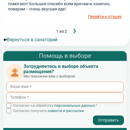
помогают! Большое спасибо всем врачам и, конечно,
поварам – очень вкусная еда!
Перейти к отзыву
Следующ
›
Нумерация
1 из 2
страница
страниц
Вернуться в санаторий
Помощь в выборе
Затрудняетесь в выборе объекта
размещения?
Мы поможем вам с выбором
Согласен на обработку
персональных данных
*
Согласен получать
новости и рассылки
- I agree to the processing of my personal data