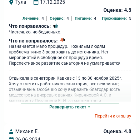
Тула
17.12.2025
Оценка: 4.3
Лечение:
4
Сервис:
4
Питание:
4
Проживание:
5
Что понравилось:
Чистенько, но бедненько.
Что не понравилось:
Назначается мало процедур. Пожилым людям
проблематично 3 раза ходить до источника. Нет
мероприятий в свободное от процедур время.
Перспективное развитие санатория не усматривается
Отдыхала в санатории Кавказ с 13 по 30 ноября 2025г.
Хочу отметить работников санатория, все вежливые,
отзывчивые. Особенно хочу выразить благодарность
медсестре на вихревых ваннах Кирьяновой А.С. и
массажисту Пузановой Е. И. за мастерство и
профессионализм. С наступающим Новым годом!
Развернуть текст
Дальнейшего развития и процветения санатория.
Перейти к отзыву
Михаил Е.
Оценка: 4.8
26.06.2024