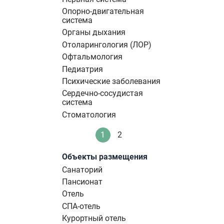
Опорно-двигательная
система
Органы дыхания
Отоларингология (ЛОР)
Офтальмология
Педиатрия
Психические заболевания
Сердечно-сосудистая
система
Стоматология
Нумерация
1
2
Текущая
Стандартное
страниц
страница
Объекты размещения
Санаторий
Пансионат
Отель
СПА-отель
Курортный отель