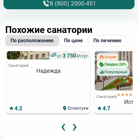
8 (800) 2000-451
Похожие санатории
По расположению
По цене
По лечению
3 750
от
₽/сут.
Акция
Скидка 26%
Санаторий
Надежда
Популярный
★★★★★
Санаторий
Исто
4.2
4.7
Ессентуки
‹
›