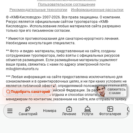
Пользовательское соглашение
Рекомендательные технологии
Информационные рассылки
© «КМВ-Кисловодск» 2007-2026. Все права защищены. О компании.
Ресурс является официальным сайтом туроператора «КМВ-
Кисловодск». Использование любых материалов сайта разрешено
только при его письменном согласии.
* Имеются противопоказания для санаторно-курортного лечения.
Необходима консультация специалиста.
** Фото- и видео- материалы, представленные на сайте, созданы
сотрудниками туроператора, либо взяты с официальных ресурсов
объектов размещения. Если размещённые материалы ущемляют
ваши права, свяжитесь с нами по адресу электронной почты
milo@kmvkurorts.ru
*** Любая информация на сайте предоставлена исключительно для
ознакомления и в ориентировочных целях, и ни при каких условиях не
является публичной офертой, определяемой положениями статьи 437
Hide
×
СВЯЖИТЕСЬ
СВЯЖИТЕСЬ
Гражданского кодекса Российской Федерации. За расчётом
button
Подобрать санаторий
С НАМИ
С НАМИ
окончательной стоимости отдыха и способах оплаты обращайтесь к
менеджерам по контактам, указанным на сайте, или отправьте заявку.
≡
Номера
Санаторий
Лечение
Услуги
Фотогалерея
FA